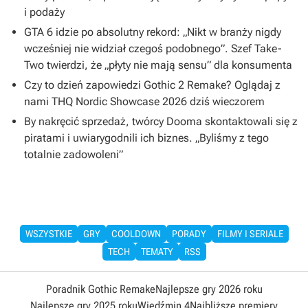
i podaży
GTA 6 idzie po absolutny rekord: „Nikt w branży nigdy
wcześniej nie widział czegoś podobnego”. Szef Take-
Two twierdzi, że „płyty nie mają sensu” dla konsumenta
Czy to dzień zapowiedzi Gothic 2 Remake? Oglądaj z
nami THQ Nordic Showcase 2026 dziś wieczorem
By nakręcić sprzedaż, twórcy Dooma skontaktowali się z
piratami i uwiarygodnili ich biznes. „Byliśmy z tego
totalnie zadowoleni”
WSZYSTKIE
GRY
COOLDOWN
PORADY
FILMY I SERIALE
TECH
TEMATY
RSS
Poradnik Gothic Remake
Najlepsze gry 2026 roku
Najlepsze gry 2025 roku
Wiedźmin 4
Najbliższe premiery