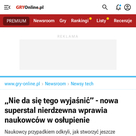




Newsroom
Gry
Rankingi
Listy
Recenzje
PREMIUM
www.gry-online.pl
Newsroom
Newsy tech


„Nie da się tego wyjaśnić” - nowa
superstal nierdzewna wprawia
naukowców w osłupienie
Naukowcy przypadkiem odkryli, jak stworzyć jeszcze