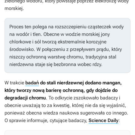
zielonego wodoru, który powstaje poprzez elektrolizę wody
morskiej.
Proces ten polega na rozszczepieniu cząsteczek wody
na wodór i tlen. Obecne w wodzie morskiej jony
chlorkowe i sól tworzą ekstremalnie korozyjne
środowisko. W połączeniu z przepływem prądu, który
niszczy ochronną warstwę chromu, tradycyjna stal
nierdzewna staje się bezbronna wobec rdzy.
W trakcie
badań
do stali nierdzewnej dodano mangan,
który tworzy nową barierę ochronną, gdy dojdzie do
degradacji chromu
. To odkrycie zszokowało badaczy i
obecnie uważają to za kwestię, której nie da się wyjaśnić,
ponieważ obecna wiedza naukowa sugerowała co innego.
O sprawie informuje, cytujące badaczy,
Science Daily
: