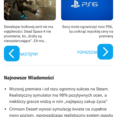
Deweloper kultowej serii nie ma
Sony może ograniczyć moc PS6,
wątpliwości: Dead Space 4 nie
by uniknąć wysokiej ceny na
powstanie, bo „liczby są
premierę
niewystarczające”. EA ma
postrzegać grę niczym
„prehistoryczną skamielinę”
POPRZEDNI
NASTĘPNY
Najnowsze Wiadomości
Wczoraj premiera i od razu ogromny sukces na Steam.
Realistyczny symulator ma 98% pozytywnych ocen, a
niektórzy gracze widzą w nim „najlepszy zakup życia”
Crimson Desert wynosi symulację świata na zupełnie
nowy poziom, wprowadzając realistyczny system popytu