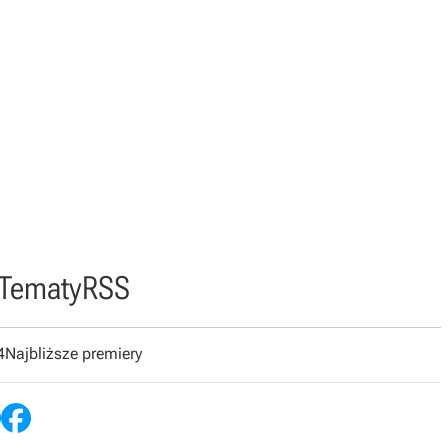
Tematy
RSS
4
Najbliższe premiery