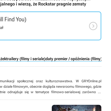
jalnego i wierzą, że Rockstar pragnie zemsty
ill Find You)

ał
ążek
trailery (filmy i seriale)
daty premier / opóźnienia (filmy)
munikacji społecznej oraz kulturoznawstwa. W GRYOnline.pl
w dziale filmowym, obecnie dogląda newsroomu filmowego, gdzie
tnie odnajduje się w tematyce filmowo-serialowej zarówno tej
w fantastyce. Na bieżąco śledzi branżowe trendy, jednak w wolnym
mniej znane. Z popularnymi zaś ma skomplikowaną relację, przez co
 szum wokół nich ucichnie. Wieczory uwielbia spędzać nie tylko przy