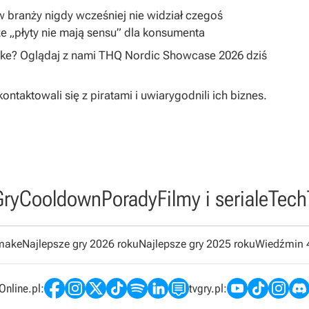
 w branży nigdy wcześniej nie widział czegoś
e „płyty nie mają sensu” dla konsumenta
ake? Oglądaj z nami THQ Nordic Showcase 2026 dziś
taktowali się z piratami i uwiarygodnili ich biznes.
Gry
Cooldown
Porady
Filmy i seriale
Tech
emake
Najlepsze gry 2026 roku
Najlepsze gry 2025 roku
Wiedźmin 
nline.pl:
tvgry.pl: