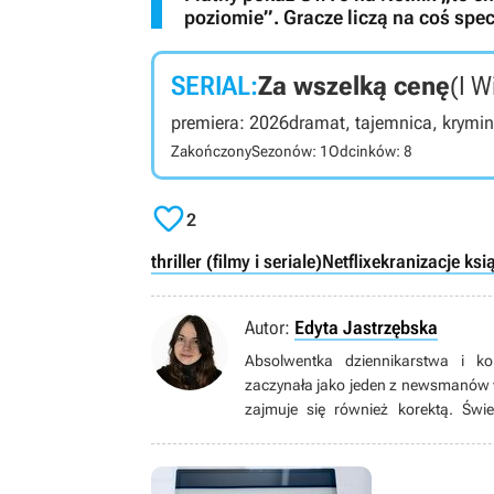
poziomie”. Gracze liczą na coś spec
SERIAL:
Za wszelką cenę
(I W
premiera: 2026
dramat, tajemnica, krymin
Zakończony
Sezonów: 1
Odcinków: 8

2
thriller (filmy i seriale)
Netflix
ekranizacje ksi
Autor:
Edyta Jastrzębska
Absolwentka dziennikarstwa i ko
zaczynała jako jeden z newsmanów 
zajmuje się również korektą. Świe
osadzonej w rzeczywistości, jak i 
czasie najchętniej sięga po tytuły 
do wielu przekonuje się dopiero, gdy