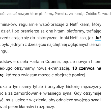
y może zostać nowym hitem platformy. Premiera za miesiąc
Źródło: Za wszel
minałów, regularnie współpracuje z Netfliksem, który
ieł. I po premierze są one hitami platformy, trafiając
zedzierając się do historycznej topki Netfliksa, jak
Już
s było jednym z dziesięciu najchętniej oglądanych seriali
ingu.
 podstawie dzieła Harlana Cobena, będzie nowym hitem
 niedługo otrzymamy nową ekranizację.
18 czerwca na
nę
, którego zwiastun możecie obejrzeć poniżej.
oku o tym samy tytule i przybliży historię mężczyzny
ocia za zamordowanie własnego syna. Gdy otrzymuje
ć, musi uciec z więzienia, aby odnaleźć swojego syna i
wiat pełen kłamstw i rozpaczy.