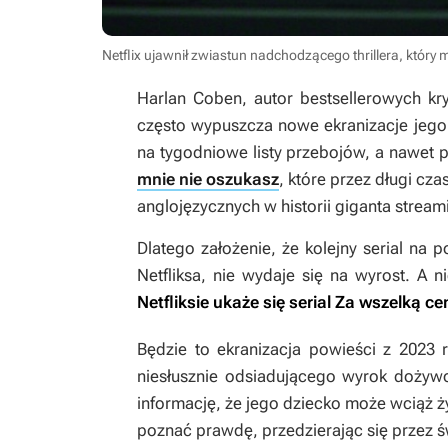
Netflix ujawnił zwiastun nadchodzącego thrillera, któr
Harlan Coben, autor bestsellerowych kry
często wypuszcza nowe ekranizacje jego dz
na tygodniowe listy przebojów, a nawet pr
mnie nie oszukasz
, które przez długi cza
anglojęzycznych w historii giganta stream
Dlatego założenie, że kolejny serial na
Netfliksa, nie wydaje się na wyrost. A
Netfliksie ukaże się serial
Za wszelką ce
Będzie to ekranizacja powieści z 2023 r
niesłusznie odsiadującego wyrok dożyw
informację, że jego dziecko może wciąż ży
poznać prawdę, przedzierając się przez ś