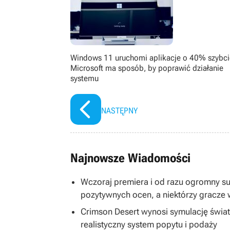
filmach, serialach, książkach oraz 
kilkunastu lat.
Windows 11 uruchomi aplikacje o 40% szybci
Microsoft ma sposób, by poprawić działanie
systemu
NASTĘPNY
Najnowsze Wiadomości
Wczoraj premiera i od razu ogromny s
pozytywnych ocen, a niektórzy gracze 
Crimson Desert wynosi symulację świa
realistyczny system popytu i podaży