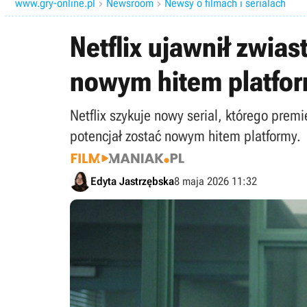
www.gry-online.pl
Newsroom
Newsy o filmach i serialach


Netflix ujawnił zwia
nowym hitem platfor
Netflix szykuje nowy serial, którego prem
potencjał zostać nowym hitem platformy.
Edyta Jastrzębska
8 maja 2026 11:32