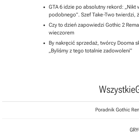
GTA 6 idzie po absolutny rekord: „Nikt
podobnego”. Szef Take-Two twierdzi, ż
Czy to dzień zapowiedzi Gothic 2 Rem
wieczorem
By nakręcić sprzedaż, twórcy Dooma skon
„Byliśmy z tego totalnie zadowoleni”
Wszystkie
Poradnik Gothic R
GRYO