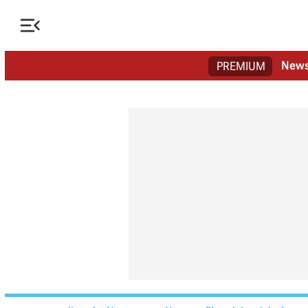

New
PREMIUM