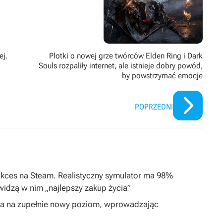
grach wideo, ale też przy RPG-ach tekstowych, w których siedzi od
ej.
Plotki o nowej grze twórców Elden Ring i Dark
Souls rozpaliły internet, ale istnieje dobry powód,
by powstrzymać emocje
POPRZEDNI
ukces na Steam. Realistyczny symulator ma 98%
widzą w nim „najlepszy zakup życia”
ta na zupełnie nowy poziom, wprowadzając