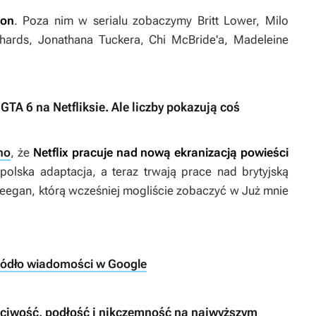
ton
. Poza nim w serialu zobaczymy Britt Lower, Milo
chards, Jonathana Tuckera, Chi McBride'a, Madeleine
GTA 6 na Netfliksie. Ale liczby pokazują coś
no
, że
Netflix pracuje nad nową ekranizacją powieści
polska adaptacja, a teraz trwają prace nad brytyjską
 Keegan, którą wcześniej mogliście zobaczyć w
Już mnie
ródło wiadomości w Google
chciwość, podłość i nikczemność na najwyższym