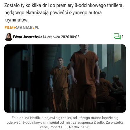
Zostało tylko kilka dni do premiery 8-odcinkowego thrillera,
będącego ekranizacją powieści słynnego autora
kryminałów.

1
Edyta Jastrzębska
14 czerwca 2026 08:02
Za 4 dni na Netflixie pojawi się thriller, od którego trudno będzie się
oderwać: 8-odcinkowy miniserial od mistrza suspensu
Źródło: Za wszelką
cenę, Robert Hull, Netflix, 2026
.