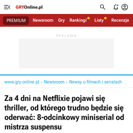




Newsroom
Gry
Rankingi
Listy
Recenzje
PREMIUM
www.gry-online.pl
Newsroom
Newsy o filmach i serialach


Za 4 dni na Netflixie pojawi się
thriller, od którego trudno będzie się
oderwać: 8-odcinkowy miniserial od
mistrza suspensu