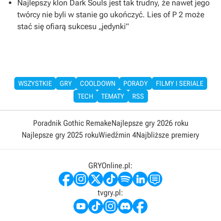
Najlepszy klon Dark Souls jest tak trudny, że nawet jego
twórcy nie byli w stanie go ukończyć. Lies of P 2 może
stać się ofiarą sukcesu „jedynki”
WSZYSTKIE
GRY
COOLDOWN
PORADY
FILMY I SERIALE
TECH
TEMATY
RSS
Poradnik Gothic Remake
Najlepsze gry 2026 roku
Najlepsze gry 2025 roku
Wiedźmin 4
Najbliższe premiery
GRYOnline.pl:
tvgry.pl: