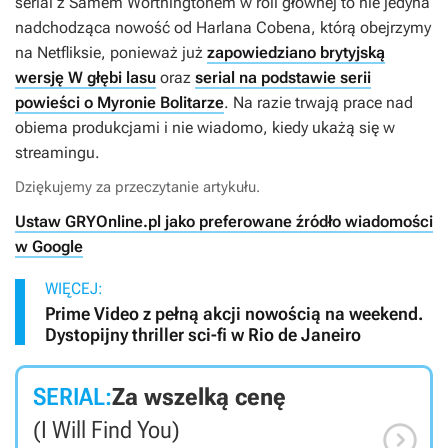
serial z Samem Worthingtonem w roli głównej to nie jedyna
nadchodząca nowość od Harlana Cobena, którą obejrzymy
na Netfliksie, ponieważ już
zapowiedziano brytyjską
wersję W głębi lasu
oraz
serial na podstawie serii
powieści o Myronie Bolitarze
. Na razie trwają prace nad
obiema produkcjami i nie wiadomo, kiedy ukażą się w
streamingu.
Dziękujemy za przeczytanie artykułu.
Ustaw GRYOnline.pl jako preferowane źródło wiadomości
w Google
WIĘCEJ:
Prime Video z pełną akcji nowością na weekend.
Dystopijny thriller sci-fi w Rio de Janeiro
SERIAL:
Za wszelką cenę

(I Will Find You)