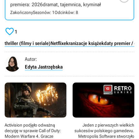
premiera: 2026
dramat, tajemnica, kryminał
Zakończony
Sezonów: 1
Odcinków: 8

1
thriller (filmy i seriale)
Netflix
ekranizacje książek
daty premier / o
Autor:
Edyta Jastrzębska
Activision podjęło odważną
Jeden z pierwszych wielkich
decyzję w sprawie Call of Duty:
sukcesów polskiego gamedevu.
Modern Warfare 4. Gracze
Metropolis Software stworzyło