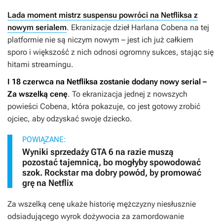
Lada moment mistrz suspensu powróci na Netfliksa z
nowym serialem
. Ekranizacje dzieł Harlana Cobena na tej
platformie nie są niczym nowym – jest ich już całkiem
sporo i większość z nich odnosi ogromny sukces, stając się
hitami streamingu.
I 18 czerwca na Netfliksa zostanie dodany nowy serial –
Za wszelką cenę
. To ekranizacja jednej z nowszych
powieści Cobena, która pokazuje, co jest gotowy zrobić
ojciec, aby odzyskać swoje dziecko.
POWIĄZANE:
Wyniki sprzedaży GTA 6 na razie muszą
pozostać tajemnicą, bo mogłyby spowodować
szok. Rockstar ma dobry powód, by promować
grę na Netflix
Za wszelką cenę
ukaże historię mężczyzny niesłusznie
odsiadującego wyrok dożywocia za zamordowanie