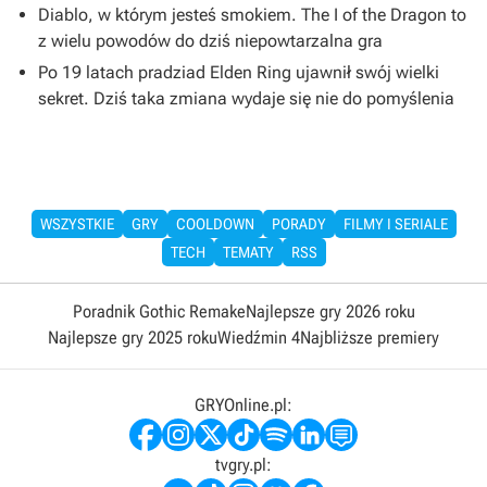
Diablo, w którym jesteś smokiem. The I of the Dragon to
z wielu powodów do dziś niepowtarzalna gra
Po 19 latach pradziad Elden Ring ujawnił swój wielki
sekret. Dziś taka zmiana wydaje się nie do pomyślenia
WSZYSTKIE
GRY
COOLDOWN
PORADY
FILMY I SERIALE
TECH
TEMATY
RSS
Poradnik Gothic Remake
Najlepsze gry 2026 roku
Najlepsze gry 2025 roku
Wiedźmin 4
Najbliższe premiery
GRYOnline.pl:
tvgry.pl: