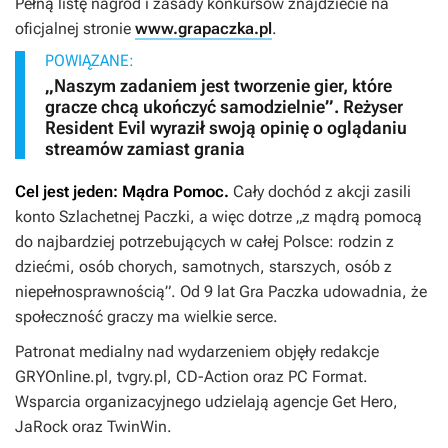
Pełną listę nagród i zasady konkursów znajdziecie na
oficjalnej stronie
www.grapaczka.pl
.
POWIĄZANE:
„Naszym zadaniem jest tworzenie gier, które
gracze chcą ukończyć samodzielnie”. Reżyser
Resident Evil wyraził swoją opinię o oglądaniu
streamów zamiast grania
Cel jest jeden: Mądra Pomoc.
Cały dochód z akcji zasili
konto Szlachetnej Paczki, a więc dotrze „z mądrą pomocą
do najbardziej potrzebujących w całej Polsce: rodzin z
dziećmi, osób chorych, samotnych, starszych, osób z
niepełnosprawnością”. Od 9 lat Gra Paczka udowadnia, że
społeczność graczy ma wielkie serce.
Patronat medialny nad wydarzeniem objęły redakcje
GRYOnline.pl, tvgry.pl, CD-Action oraz PC Format.
Wsparcia organizacyjnego udzielają agencje Get Hero,
JaRock oraz TwinWin.