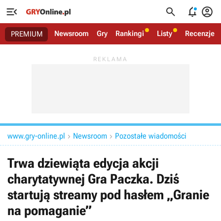




Newsroom
Gry
Rankingi
Listy
Recenzje
PREMIUM
www.gry-online.pl
Newsroom
Pozostałe wiadomości


Trwa dziewiąta edycja akcji
charytatywnej Gra Paczka. Dziś
startują streamy pod hasłem „Granie
na pomaganie”