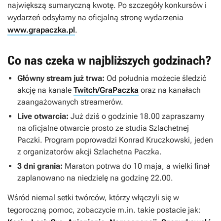
największą sumaryczną kwotę. Po szczegóły konkursów i
wydarzeń odsyłamy na oficjalną stronę wydarzenia
www.grapaczka.pl
.
Co nas czeka w najbliższych godzinach?
Główny stream już trwa:
Od południa możecie śledzić
akcję na kanale
Twitch/GraPaczka
oraz na kanałach
zaangażowanych streamerów.
Live otwarcia:
Już dziś o godzinie 18.00 zapraszamy
na oficjalne otwarcie prosto ze studia Szlachetnej
Paczki. Program poprowadzi Konrad Kruczkowski, jeden
z organizatorów akcji Szlachetna Paczka.
3 dni grania:
Maraton potrwa do 10 maja, a wielki finał
zaplanowano na niedzielę na godzinę 22.00.
Wśród niemal setki twórców, którzy włączyli się w
tegoroczną pomoc, zobaczycie m.in. takie postacie jak: