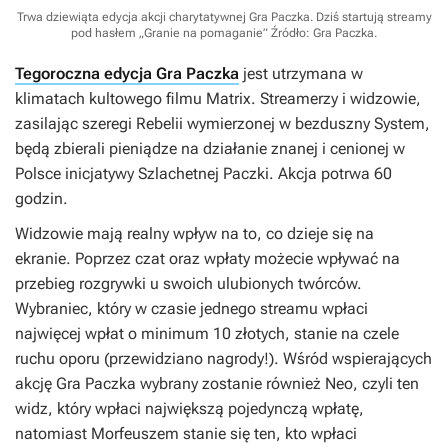
Trwa dziewiąta edycja akcji charytatywnej Gra Paczka. Dziś startują streamy
pod hasłem „Granie na pomaganie”
Źródło: Gra Paczka
.
Tegoroczna edycja Gra Paczka
jest utrzymana w
klimatach kultowego filmu
Matrix
. Streamerzy i widzowie,
zasilając szeregi Rebelii wymierzonej w bezduszny System,
będą zbierali pieniądze na działanie znanej i cenionej w
Polsce inicjatywy Szlachetnej Paczki. Akcja potrwa 60
godzin.
Widzowie mają realny wpływ na to, co dzieje się na
ekranie. Poprzez czat oraz wpłaty możecie wpływać na
przebieg rozgrywki u swoich ulubionych twórców.
Wybraniec, który w czasie jednego streamu wpłaci
najwięcej wpłat o minimum 10 złotych, stanie na czele
ruchu oporu (przewidziano nagrody!). Wśród wspierających
akcję Gra Paczka wybrany zostanie również Neo, czyli ten
widz, który wpłaci największą pojedynczą wpłatę,
natomiast Morfeuszem stanie się ten, kto wpłaci