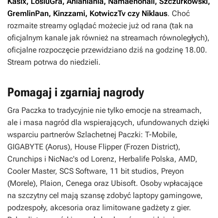
Kasix, LosiuGra, Anianiania, Namaenonaii, Szczurkowski,
GremlinPan, Kinzzami, KotwiczTv czy Niklaus
. Choć
rozmaite streamy oglądać możecie już od rana (tak na
oficjalnym kanale jak również na streamach równoległych),
oficjalne rozpoczęcie przewidziano dziś na godzinę 18.00.
Stream potrwa do niedzieli.
Pomagaj i zgarniaj nagrody
Gra Paczka to tradycyjnie nie tylko emocje na streamach,
ale i masa nagród dla wspierających, ufundowanych dzięki
wsparciu partnerów Szlachetnej Paczki: T-Mobile,
GIGABYTE (Aorus), House Flipper (Frozen District),
Crunchips i NicNac's od Lorenz, Herbalife Polska, AMD,
Cooler Master, SCS Software, 11 bit studios, Preyon
(Morele), Plaion, Cenega oraz Ubisoft. Osoby wpłacające
na szczytny cel mają szansę zdobyć laptopy gamingowe,
podzespoły, akcesoria oraz limitowane gadżety z gier.