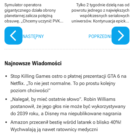
Symulator operatora
Tylko 2 tygodnie dzielą nas od
gigantycznego działa obrony
powrotu jednego z największych
planetarnej zalicza potężną
współczesnych serialowych
obsuwę. „Chcemy uczynić PVKK
uniwersów. Kontynuacja epickiej
najlepszą grą, jaką może być”
sagi to najważniejsza premiera
miesiąca SkyShowtime
NASTĘPNY
POPRZEDNI
Najnowsze Wiadomości
Stop Killing Games ostro o płatnej prezentacji GTA 6 na
Netflix. „To nie jest normalne. To po prostu kolejny
poziom chciwości”
„Nalegał, by mieć ostatnie słowo”. Robin Williams
postanowił, że jego głos nie może być wykorzystywany
do 2039 roku, a Disney ma niepublikowane nagrania
Amazon przecenił bestię wśród latarek o blisko 40%!
Wychwalają ją nawet ratownicy medyczni