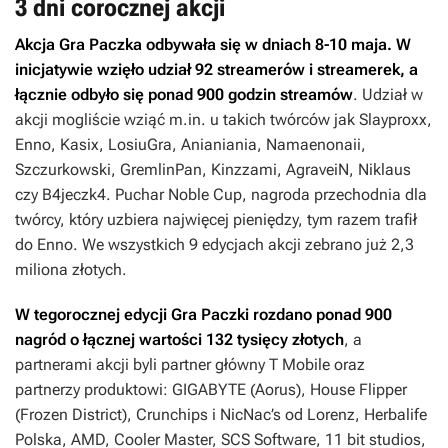
3 dni corocznej akcji
Akcja Gra Paczka odbywała się w dniach 8-10 maja. W
inicjatywie wzięło udział 92 streamerów i streamerek, a
łącznie odbyło się ponad 900 godzin streamów
. Udział w
akcji mogliście wziąć m.in. u takich twórców jak Slayproxx,
Enno, Kasix, LosiuGra, Anianiania, Namaenonaii,
Szczurkowski, GremlinPan, Kinzzami, AgraveiN, Niklaus
czy B4jeczk4. Puchar Noble Cup, nagroda przechodnia dla
twórcy, który uzbiera najwięcej pieniędzy, tym razem trafił
do Enno. We wszystkich 9 edycjach akcji zebrano już 2,3
miliona złotych.
W tegorocznej edycji Gra Paczki rozdano ponad 900
nagród o łącznej wartości 132 tysięcy złotych
, a
partnerami akcji byli partner główny T Mobile oraz
partnerzy produktowi: GIGABYTE (Aorus), House Flipper
(Frozen District), Crunchips i NicNac’s od Lorenz, Herbalife
Polska, AMD, Cooler Master, SCS Software, 11 bit studios,