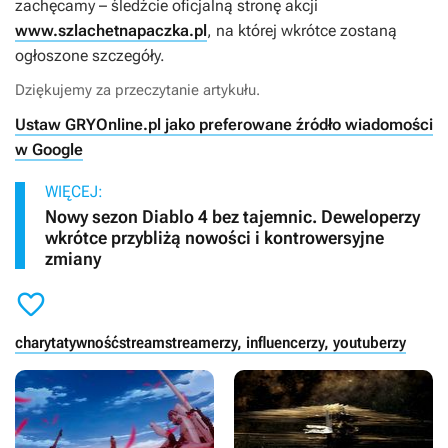
zachęcamy – śledźcie oficjalną stronę akcji
www.szlachetnapaczka.pl
, na której wkrótce zostaną
ogłoszone szczegóły.
Dziękujemy za przeczytanie artykułu.
Ustaw GRYOnline.pl jako preferowane źródło wiadomości
w Google
WIĘCEJ:
Nowy sezon Diablo 4 bez tajemnic. Deweloperzy
wkrótce przybliżą nowości i kontrowersyjne
zmiany

charytatywność
stream
streamerzy, influencerzy, youtuberzy