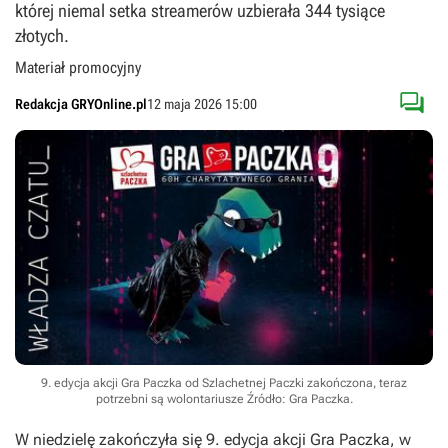
której niemal setka streamerów uzbierała 344 tysiące
złotych.
Materiał promocyjny

Redakcja GRYOnline.pl
12 maja 2026 15:00
9. edycja akcji Gra Paczka od Szlachetnej Paczki zakończona, teraz
potrzebni są wolontariusze
Źródło: Gra Paczka
.
W niedzielę zakończyła się 9. edycja akcji Gra Paczka, w