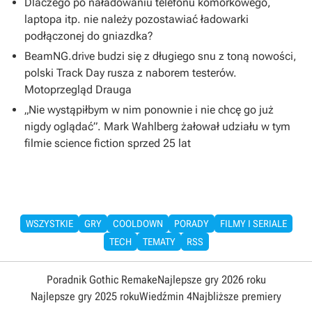
Dlaczego po naładowaniu telefonu komórkowego,
laptopa itp. nie należy pozostawiać ładowarki
podłączonej do gniazdka?
BeamNG.drive budzi się z długiego snu z toną nowości,
polski Track Day rusza z naborem testerów.
Motoprzegląd Drauga
„Nie wystąpiłbym w nim ponownie i nie chcę go już
nigdy oglądać”. Mark Wahlberg żałował udziału w tym
filmie science fiction sprzed 25 lat
WSZYSTKIE
GRY
COOLDOWN
PORADY
FILMY I SERIALE
TECH
TEMATY
RSS
Poradnik Gothic Remake
Najlepsze gry 2026 roku
Najlepsze gry 2025 roku
Wiedźmin 4
Najbliższe premiery