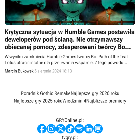
Krytyczna sytuacja w Humble Games postawiła
deweloperów pod ścianą. Nie otrzymawszy
obiecanej pomocy, zdesperowani twórcy Bo
zwrócili się o pomoc do fanów
W wyniku zamknięcia Humble Games twórcy Bo: Path of the Teal
Lotus utracili istotne dla przetrwania wsparcie. Z tego powodu
zwrócili się z prośbą o pomoc do fanów.
Marcin Bukowski
5 sierpnia 2024 18:13
Poradnik Gothic Remake
Najlepsze gry 2026 roku
Najlepsze gry 2025 roku
Wiedźmin 4
Najbliższe premiery
GRYOnline.pl:
tvgry.pl: