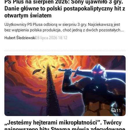
PS Plus na sierpień 2026: Sony ujawniło 3 gry.
Danie główne to polski postapokaliptyczny hit z
otwartym światem
Użytkownicy PS Plusa odbiorą w sierpniu 3 gry. Najciekawszą jest
bez wątpienia polska produkcja, choć jedną z dwóch pozostałych
gracze otrzymają w dniu premiery.
Hubert Śledziewski
28 lipca 2026 18:12

11
„Jesteśmy hejterami mikropłatności”. Twórcy
najnowszego hitu Steama mówią zdecydowane