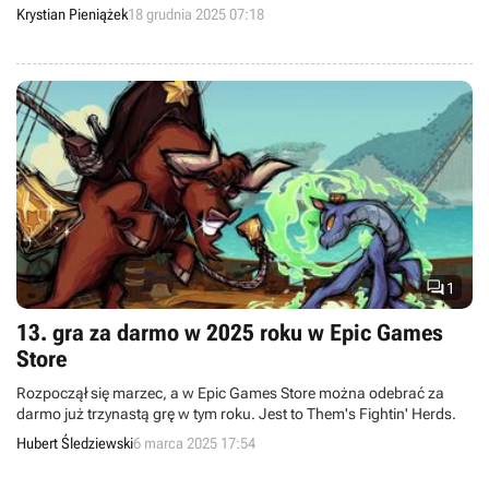
wiedzie kolekcja klasycznych RPG i piękna metroidvania
Krystian Pieniążek
18 grudnia 2025 07:18
inspirowana japońskimi wierzeniami.

1
13. gra za darmo w 2025 roku w Epic Games
Store
Rozpoczął się marzec, a w Epic Games Store można odebrać za
darmo już trzynastą grę w tym roku. Jest to Them's Fightin' Herds.
Hubert Śledziewski
6 marca 2025 17:54