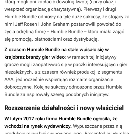
którą mogli oni zapłacić dowolną kwotę (i przy okazji
wesprzeć organizację charytatywną). Pierwszy i drugi
Humble Bundle odniosły na tyle duże sukcesy, że stojący za
nimi Jeff Rosen i John Graham postanowili powołać do
życia odrębną firmę – Humble Bundle – która miała zająć
się promocją, płatnościami oraz dystrybucją.
Z czasem Humble Bundle na stałe wpisało się w
krajobraz branży gier wideo
; w ramach tej inicjatywy
gracze mogli zaopatrywać się w paczki interesujących gier
niezależnych, a z czasem również produkcji z segmentu
AAA, jednocześnie wspierając rozmaite organizacje
dobroczynne. Kolejne sukcesy odnoszone przez Humble
Bundle zainspirowały szereg podobnych inicjatyw.
Rozszerzenie działalności i nowy właściciel
W lutym 2017 roku firma Humble Bundle ogłosiła, że
wchodzi na rynek wydawniczy.
Wypuszczane przez nią
produkcje miały być sygnowane logo „Presented by Humble