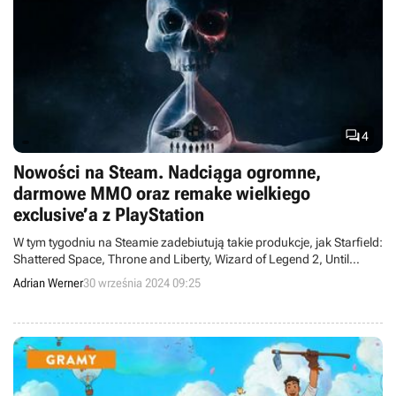

4
Nowości na Steam. Nadciąga ogromne,
darmowe MMO oraz remake wielkiego
exclusive’a z PlayStation
W tym tygodniu na Steamie zadebiutują takie produkcje, jak Starfield:
Shattered Space, Throne and Liberty, Wizard of Legend 2, Until
Dawn, Banquet for Fools, Rogue Waters czy Zoochosis.
Adrian Werner
30 września 2024 09:25