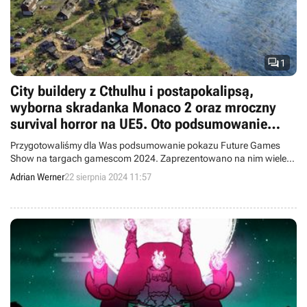

1
City buildery z Cthulhu i postapokalipsą,
wyborna skradanka Monaco 2 oraz mroczny
survival horror na UE5. Oto podsumowanie
Future Games Show
Przygotowaliśmy dla Was podsumowanie pokazu Future Games
Show na targach gamescom 2024. Zaprezentowano na nim wiele
obiecujących produkcji, w tym kilka intrygujących projektów z Polski.
Adrian Werner
22 sierpnia 2024 11:57