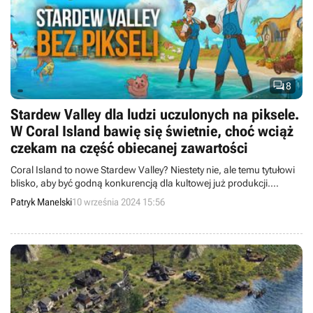

8
Stardew Valley dla ludzi uczulonych na piksele.
W Coral Island bawię się świetnie, choć wciąż
czekam na część obiecanej zawartości
Coral Island to nowe Stardew Valley? Niestety nie, ale temu tytułowi
blisko, aby być godną konkurencją dla kultowej już produkcji.
Zdecydowanie warto dać Coral Island szansę, zwłaszcza jeśli
Patryk Manelski
10 września 2024 15:56
jesteście znudzeni pixel artem.