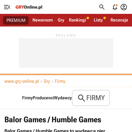




Newsroom
Gry
Rankingi
Listy
Recenzje
PREMIUM
www.gry-online.pl
Gry
Firmy



FIRMY
Firmy
Producenci
Wydawcy
Balor Games / Humble Games
Balor Games / Humble Games to wydawca gier.