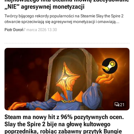
„NIE” agresywnej monetyzacji
Twórcy bijącego rekordy popularności na Steamie Slay the Spire 2
otwarcie sprzeciwiają się agresywnej monetyzacji i omawiają
główne założenia wczesnego dostępu.
Piotr Doroń
7 marca 2026 13:30

21
Steam ma nowy hit z 96% pozytywnych ocen.
Slay the Spire 2 bije na głowę kultowego
poprzednika, robiąc zabawny przytyk Bungie