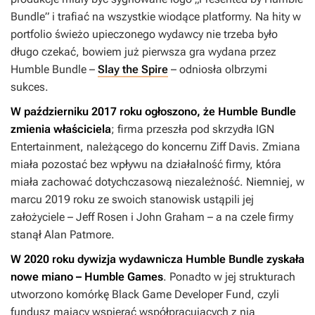
Bundle” i trafiać na wszystkie wiodące platformy. Na hity w
portfolio świeżo upieczonego wydawcy nie trzeba było
długo czekać, bowiem już pierwsza gra wydana przez
Humble Bundle –
Slay the Spire
– odniosła olbrzymi
sukces.
W październiku 2017 roku ogłoszono, że Humble Bundle
zmienia właściciela
; firma przeszła pod skrzydła IGN
Entertainment, należącego do koncernu Ziff Davis. Zmiana
miała pozostać bez wpływu na działalność firmy, która
miała zachować dotychczasową niezależność. Niemniej, w
marcu 2019 roku ze swoich stanowisk ustąpili jej
założyciele – Jeff Rosen i John Graham – a na czele firmy
stanął Alan Patmore.
W 2020 roku dywizja wydawnicza Humble Bundle zyskała
nowe miano – Humble Games
. Ponadto w jej strukturach
utworzono komórkę Black Game Developer Fund, czyli
fundusz mający wspierać współpracujących z nią