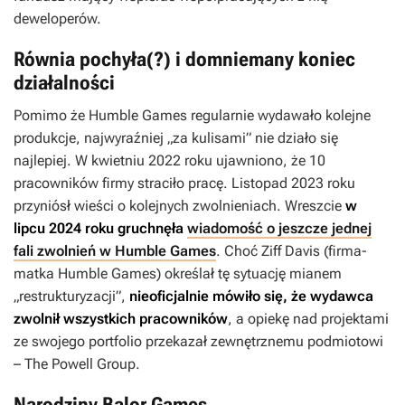
deweloperów.
Równia pochyła(?) i domniemany koniec
działalności
Pomimo że Humble Games regularnie wydawało kolejne
produkcje, najwyraźniej „za kulisami” nie działo się
najlepiej. W kwietniu 2022 roku ujawniono, że 10
pracowników firmy straciło pracę. Listopad 2023 roku
przyniósł wieści o kolejnych zwolnieniach. Wreszcie
w
lipcu 2024 roku gruchnęła
wiadomość o jeszcze jednej
fali zwolnień w Humble Games
.
Choć Ziff Davis (firma-
matka Humble Games) określał tę sytuację mianem
„restrukturyzacji”,
nieoficjalnie mówiło się, że wydawca
zwolnił wszystkich pracowników
, a opiekę nad projektami
ze swojego portfolio przekazał zewnętrznemu podmiotowi
– The Powell Group.
Narodziny Balor Games