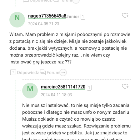



Odpowiedz
Forum

nageb71356649a8
N
Junior
1
2024-04-05 21:23
Witam. Mam problem z misjami pobocznymi po rozmowie
z postacią nic się nie dzieje. Misja nie zostaje jakkolwiek
dodana, brak jakiś wytycznych, a rozmowy z postacią nie
można przeprowadzić kolejny raz... nie wiem czy
instalować grę jeszcze raz ???



Odpowiedz
Forum

marcinc25811141720
M
1
2024-04-11 18:03
Nie musisz instalować, to nie są misje tylko zadania
poboczne i dlatego nie masz unfo o nowym zadaniu
Musisz dokladnie czytać co mowią bo czesto
wskazują gdzie masz szukać. Rozwiązanie problemu
jest zawsze gdzieś w pobliżu. Jak juz znajdziesz to
będziesz mógł jeszcze raz porozmawiać i wtedy