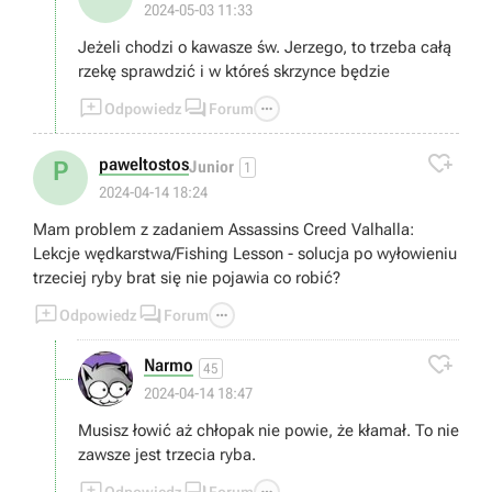
2024-05-03 11:33
Jeżeli chodzi o kawasze św. Jerzego, to trzeba całą
rzekę sprawdzić i w któreś skrzynce będzie



Odpowiedz
Forum

paweltostos
P
Junior
1
2024-04-14 18:24
Mam problem z zadaniem Assassins Creed Valhalla:
Lekcje wędkarstwa/Fishing Lesson - solucja po wyłowieniu
trzeciej ryby brat się nie pojawia co robić?



Odpowiedz
Forum

Narmo
45
2024-04-14 18:47
Musisz łowić aż chłopak nie powie, że kłamał. To nie
zawsze jest trzecia ryba.