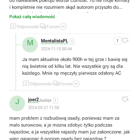
do nawalanek pokroju Mortal Combat. To nie moje klimaty
i kompletnie nie rozumiem skąd autorom przyszło do
głowy robić coś tak niedorzecznego. Gra staje się przez to
Pokaż całą wiadomość
(przynajmniej dla mnie) kompletnie niegrywalna i



Odpowiedz
Forum
zwyczajnie... nudna. Bo jak się domyślam rozwój postaci
uzależniony jest od tej konkretnej walki. Bez przejścia tego

MentalistaPL
1
M
bossa można zapomnieć o dalszej progresji. Czyli... Moja
1
przygoda z tym tytułem tutaj się kończy. Dziękuję.
2024-11-15 00:44
Wysiadam.
Ja mam aktualnie około 900h w tej grze i bawię się
nią świetnie od kilku lat. Nie wszystkie gry są dla
każdego. Mnie np męczyły pierwsze odsłony AC



Odpowiedz
Forum

joer2
J
Junior
1
2024-05-21 11:58
mam problem z rozbudową osady, poniewaz mam za
malo surowcow, a je mozna zdobyc tylko podczas
najazdow, a ja wszystkie najazdy mam juz zakonczone. jak
wiec oaiagnac 6 poziom osady bez najazdow ?