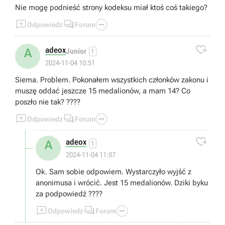
Nie mogę podnieść strony kodeksu miał ktoś coś takiego?



Odpowiedz
Forum

adeox
A
Junior
1
2024-11-04 10:51
Siema. Problem. Pokonałem wszystkich członków zakonu i
muszę oddać jeszcze 15 medalionów, a mam 14? Co
poszło nie tak? ????



Odpowiedz
Forum

adeox
A
1
2024-11-04 11:07
Ok. Sam sobie odpowiem. Wystarczyło wyjść z
anonimusa i wrócić. Jest 15 medalionów. Dziki byku
za podpowiedź ????



Odpowiedz
Forum