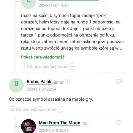
2024-11-07 14:45
masz na kości 5 symboli topór zadaje 1pnkt
obrażeń, hełm który daje na rundę 1 odporności na
obrażenia od topora, łuk daje 1 punkt obrażeń a
tarcza 1 punkt odporności na obrażenia od łuku, i
ręka która zabiera jeden żeton łaski bogów. podczas
rzutu warto zwrócić uwagę na symbole które są w
takim kwadracie, taki symbol doda 1 pnkt łaski,
Pokaż całą wiadomość
punkt łaski wydajesz wybierając łaskę bogów (jaka



Odpowiedz
Forum
to będzie łaska wybierasz przed rozpoczęciem gry o
ile jakieś masz bo zdobywasz je po wygranej partii),

musisz zabrać wszystkie życia przeciwnikowi
Brutus Pająk
B
Junior
1
2024-01-09 22:54
Co oznacza symbol assasina na mapie gry.



Odpowiedz
Forum

Man From The Moon
56
2024-10-18 06:21