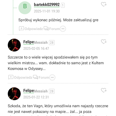

bartekk029992
B
1
2025-11-01 19:30
Spróbuj wykonac później. Może zaktualizuj gre



Odpowiedz
Forum

Felipe
Messiah
28
2025-02-05 16:47
Szczerze to o wiele więcej spodziewałem się po tym
wielkim mistrzu... wsm. dokładnie to samo jest z Kultem
Kosmosa w Odyssey...



Odpowiedz
Forum

Felipe
Messiah
28
2025-01-22 12:31
Szkoda, że ten Vagn, który umożliwia nam najazdy rzeczne
nie jest nawet pokazany na mapie... żal... ja poza