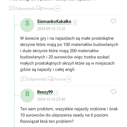



Odpowiedz
Forum

SiemankoKakałko
S
2
2024-09-15 13:32
W świecie gry i na najazdach są małe prostokątne
skrzynie które mają po 100 materiałów budowlanych
i duże skrzynie które mają 200 materiałów
budowlanych i 20 surowców więc trzeba szukać
małych prostokątnych skrzyń które są w miejscach
gdzie są najazdy i całej angli



Odpowiedz
Forum

Beezy99
B
1
2024-12-15 23:45
Ten sam problem, wszystkie najazdy zrobione i brak
10 surowców do ulepszenia osady na 6 poziom.
Rozwiązał ktoś ten problem?