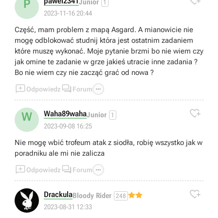

pawel2341
P
Junior
1
2023-11-16 20:44
Część, mam problem z mapą Asgard. A mianowicie nie
mogę odblokować studnij która jest ostatnim zadaniem
które muszę wykonać. Moje pytanie brzmi bo nie wiem czy
jak omine te zadanie w grze jakieś utracie inne zadania ?
Bo nie wiem czy nie zacząć grać od nowa ?



Odpowiedz
Forum

Waha89waha
W
Junior
1
2023-09-08 16:25
Nie mogę wbić trofeum atak z siodła, robię wszystko jak w
poradniku ale mi nie zalicza



Odpowiedz
Forum

Drackula
Bloody Rider
248
2023-08-31 12:33