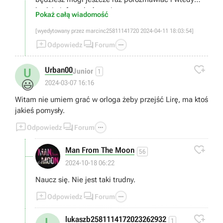
będzie info o ukończeniu.
Pokaż całą wiadomość
[wyedytowany przez marcinc25811141720 2024-04-11 18:03:54]



Odpowiedz
Forum

Urban00
U
Junior
1
😃
2024-03-07 16:16
Witam nie umiem grać w orloga żeby przejść Lirę, ma ktoś
jakieś pomysły.



Odpowiedz
Forum

Man From The Moon
56
2024-10-18 06:22
Naucz się. Nie jest taki trudny.



Odpowiedz
Forum

lukaszb2581114172023262932
L
1