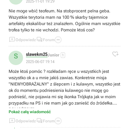
2025-11-01 19:29
Nie moge wbić teofeum. Na stobprocent pelna geba.
Wszystkie terytoria mam na 100 % skarby tajemnice
artefakty ekskalibur też znalazłem. Ogólnie mam wszystkie
trofea tylko te nie wchodzi. Pomoże ktoś cos?



Odpowiedz
Forum

slawekm25
S
Junior
1
2025-06-07 19:14
Może ktoś pomóc ? rozkładam ręce u wszystkich jest
wszystko ok a u mnie jakiś zawias. Konkretnie misja
"NIEWYOBRAŻALNY" z ślepcem i z kulawym, wszystko jest
ok do momentu podniesienia kulawego nie mogę go
podnieść, nie pojawia mi się ikonka Trójkąta jak w moim
przypadku na PS i nie mam jak go zanieść do źródełka.
POMOŻECIE?
Pokaż całą wiadomość



Odpowiedz
Forum