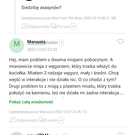
Siedzibę asasynów?
[wyedytowany przez Man From The Moon 2024-10-18 06:21:38]



Odpowiedz
Forum

Maruusia
M
Junior
1
2023-12-07 23:33
Hej, mam problem z dwoma misjami pobocznym. A
mianowicie misja z węgorzem, który trzeba włożyć do
kociołka. Miałam 2 rodzaje węgorz, mały i średni. Chcę
wejść w interakcje i nie działa nic. O co chodzi z tym?
Drugi problem to z misją z plastrem miodu, który trzeba
położyć na kamieniu, też nie działa mi żadna interakcja.
Czy mieliście taki problem?
Pokaż całą wiadomość
[wyedytowany przez Maruusia 2023-12-07 23:36:11]



Odpowiedz
Forum