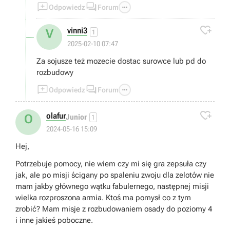



Odpowiedz
Forum

vinni3
V
1
2025-02-10 07:47
Za sojusze też mozecie dostac surowce lub pd do
rozbudowy



Odpowiedz
Forum

olafur
O
Junior
1
2024-05-16 15:09
Hej,
Potrzebuje pomocy, nie wiem czy mi się gra zepsuła czy
jak, ale po misji ścigany po spaleniu zwoju dla zelotów nie
mam jakby głównego wątku fabulernego, następnej misji
wielka rozproszona armia. Ktoś ma pomysł co z tym
zrobić? Mam misje z rozbudowaniem osady do poziomy 4
i inne jakieś poboczne.