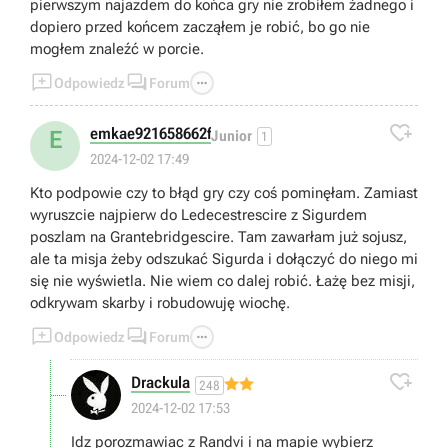
pierwszym najazdem do końca gry nie zrobiłem żadnego i
dopiero przed końcem zacząłem je robić, bo go nie
mogłem znaleźć w porcie.



Odpowiedz
Forum

emkae921658662f
E
Junior
1
2024-12-02 17:49
Kto podpowie czy to błąd gry czy coś pominęłam. Zamiast
wyruszcie najpierw do Ledecestrescire z Sigurdem
poszlam na Grantebridgescire. Tam zawarłam już sojusz,
ale ta misja żeby odszukać Sigurda i dołączyć do niego mi
się nie wyświetla. Nie wiem co dalej robić. Łażę bez misji,
odkrywam skarby i robudowuję wiochę.



Odpowiedz
Forum

Drackula
248
2024-12-02 17:53
Idz porozmawiac z Randvi i na mapie wybierz