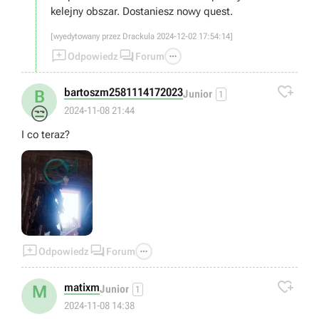
kelejny obszar. Dostaniesz nowy quest.
[wyedytowany przez Drackula 2024-12-02 17:54:14]



Odpowiedz
Forum

bartoszm2581114172023
B
Junior
1
😒
2024-11-08 21:44
I co teraz?



Odpowiedz
Forum

matixm
M
Junior
1
2024-11-08 14:38