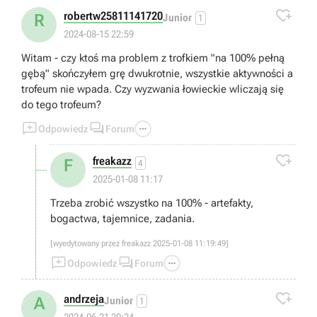

robertw25811141720
R
Junior
1
2024-08-15 22:59
Witam - czy ktoś ma problem z trofkiem "na 100% pełną
gębą" skończyłem grę dwukrotnie, wszystkie aktywności a
trofeum nie wpada. Czy wyzwania łowieckie wliczają się
do tego trofeum?



Odpowiedz
Forum

freakazz
F
4
2025-01-08 11:17
Trzeba zrobić wszystko na 100% - artefakty,
bogactwa, tajemnice, zadania.
[wyedytowany przez freakazz 2025-01-08 11:19:49]



Odpowiedz
Forum

andrzeja
A
Junior
1