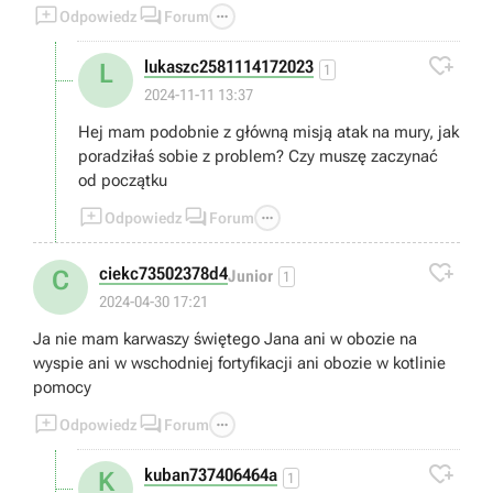



Odpowiedz
Forum

lukaszc2581114172023
L
1
2024-11-11 13:37
Hej mam podobnie z główną misją atak na mury, jak
poradziłaś sobie z problem? Czy muszę zaczynać
od początku



Odpowiedz
Forum

ciekc73502378d4
C
Junior
1
2024-04-30 17:21
Ja nie mam karwaszy świętego Jana ani w obozie na
wyspie ani w wschodniej fortyfikacji ani obozie w kotlinie
pomocy



Odpowiedz
Forum

kuban737406464a
K
1