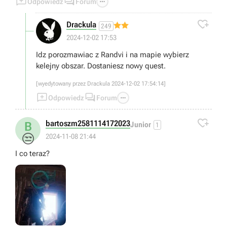



Odpowiedz
Forum

Drackula
249
2024-12-02 17:53
Idz porozmawiac z Randvi i na mapie wybierz
kelejny obszar. Dostaniesz nowy quest.
[wyedytowany przez Drackula 2024-12-02 17:54:14]



Odpowiedz
Forum

bartoszm2581114172023
B
Junior
1
😒
2024-11-08 21:44
I co teraz?