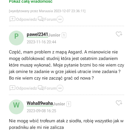
Pokaż całą wiadomość
[wyedytowany przez Maruusia 2023-12-07 23:36:11]



Odpowiedz
Forum

pawel2341
P
Junior
1
2023-11-16 20:44
Część, mam problem z mapą Asgard. A mianowicie nie
mogę odblokować studnij która jest ostatnim zadaniem
które muszę wykonać. Moje pytanie brzmi bo nie wiem czy
jak omine te zadanie w grze jakieś utracie inne zadania ?
Bo nie wiem czy nie zacząć grać od nowa ?



Odpowiedz
Forum

Waha89waha
W
Junior
1
2023-09-08 16:25
Nie mogę wbić trofeum atak z siodła, robię wszystko jak w
poradniku ale mi nie zalicza