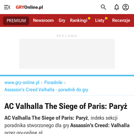




Newsroom
Gry
Rankingi
Listy
Recenzje
PREMIUM
www.gry-online.pl
Poradniki


Assassin's Creed Valhalla - poradnik do gry
AC Valhalla The Siege of Paris: Paryż
AC Valhalla The Siege of Paris: Paryż
, indeks sekcji
poradnika stworzonego dla gry
Assassin's Creed: Valhalla
przez gry-online.pl