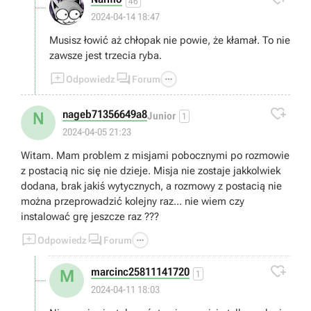
46
2024-04-14 18:47
Musisz łowić aż chłopak nie powie, że kłamał. To nie
zawsze jest trzecia ryba.



Odpowiedz
Forum

nageb71356649a8
N
Junior
1
2024-04-05 21:23
Witam. Mam problem z misjami pobocznymi po rozmowie
z postacią nic się nie dzieje. Misja nie zostaje jakkolwiek
dodana, brak jakiś wytycznych, a rozmowy z postacią nie
można przeprowadzić kolejny raz... nie wiem czy
instalować grę jeszcze raz ???



Odpowiedz
Forum

marcinc25811141720
M
1
2024-04-11 18:03