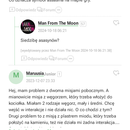
Co oznacza symbol assasina na mapie gry.



Odpowiedz
Forum

Man From The Moon
57
2024-10-18 06:21
Siedzibę asasynów?
[wyedytowany przez Man From The Moon 2024-10-18 06:21:38]



Odpowiedz
Forum

Maruusia
M
Junior
1
2023-12-07 23:33
Hej, mam problem z dwoma misjami pobocznym. A
mianowicie misja z węgorzem, który trzeba włożyć do
kociołka. Miałam 2 rodzaje węgorz, mały i średni. Chcę
wejść w interakcje i nie działa nic. O co chodzi z tym?
Drugi problem to z misją z plastrem miodu, który trzeba
położyć na kamieniu, też nie działa mi żadna interakcja.
Czy mieliście taki problem?