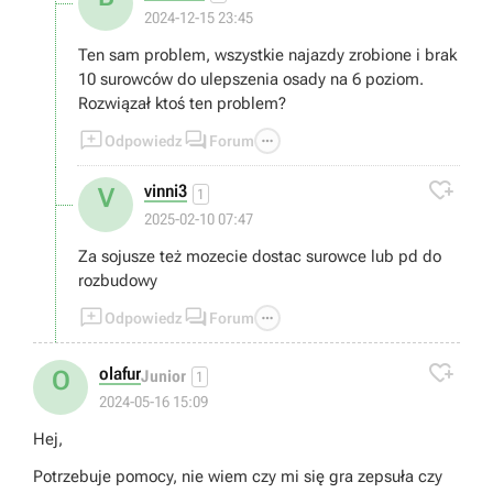
2024-12-15 23:45
Ten sam problem, wszystkie najazdy zrobione i brak
10 surowców do ulepszenia osady na 6 poziom.
Rozwiązał ktoś ten problem?



Odpowiedz
Forum

vinni3
V
1
2025-02-10 07:47
Za sojusze też mozecie dostac surowce lub pd do
rozbudowy



Odpowiedz
Forum

olafur
O
Junior
1
2024-05-16 15:09
Hej,
Potrzebuje pomocy, nie wiem czy mi się gra zepsuła czy