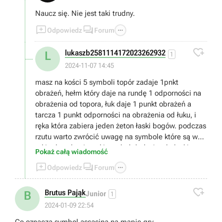
Naucz się. Nie jest taki trudny.



Odpowiedz
Forum

lukaszb2581114172023262932
L
1
2024-11-07 14:45
masz na kości 5 symboli topór zadaje 1pnkt
obrażeń, hełm który daje na rundę 1 odporności na
obrażenia od topora, łuk daje 1 punkt obrażeń a
tarcza 1 punkt odporności na obrażenia od łuku, i
ręka która zabiera jeden żeton łaski bogów. podczas
rzutu warto zwrócić uwagę na symbole które są w
takim kwadracie, taki symbol doda 1 pnkt łaski,
Pokaż całą wiadomość
punkt łaski wydajesz wybierając łaskę bogów (jaka



Odpowiedz
Forum
to będzie łaska wybierasz przed rozpoczęciem gry o
ile jakieś masz bo zdobywasz je po wygranej partii),

musisz zabrać wszystkie życia przeciwnikowi
Brutus Pająk
B
Junior
1
2024-01-09 22:54