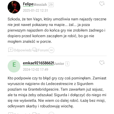

Felipe
Messiah
29
2025-01-22 12:31
Szkoda, że ten Vagn, który umożliwia nam najazdy rzeczne
nie jest nawet pokazany na mapie... żal... ja poza
pierwszym najazdem do końca gry nie zrobiłem żadnego i
dopiero przed końcem zacząłem je robić, bo go nie
mogłem znaleźć w porcie.



Odpowiedz
Forum

emkae921658662f
E
Junior
1
2024-12-02 17:49
Kto podpowie czy to błąd gry czy coś pominęłam. Zamiast
wyruszcie najpierw do Ledecestrescire z Sigurdem
poszlam na Grantebridgescire. Tam zawarłam już sojusz,
ale ta misja żeby odszukać Sigurda i dołączyć do niego mi
się nie wyświetla. Nie wiem co dalej robić. Łażę bez misji,
odkrywam skarby i robudowuję wiochę.