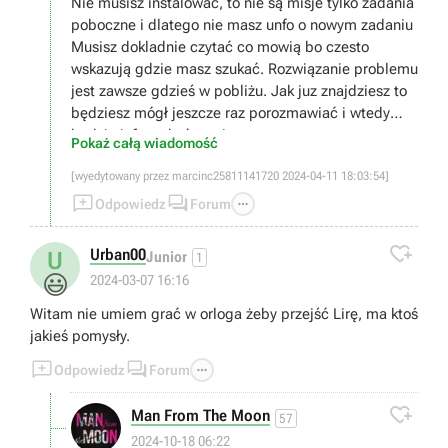
Nie musisz instalować, to nie są misje tylko zadania
poboczne i dlatego nie masz unfo o nowym zadaniu
Musisz dokladnie czytać co mowią bo czesto
wskazują gdzie masz szukać. Rozwiązanie problemu
jest zawsze gdzieś w pobliżu. Jak juz znajdziesz to
będziesz mógł jeszcze raz porozmawiać i wtedy
będzie info o ukończeniu.
Pokaż całą wiadomość
[wyedytowany przez marcinc25811141720 2024-04-11 18:03:54]



Odpowiedz
Forum

Urban00
U
Junior
1
😃
2024-03-07 16:16
Witam nie umiem grać w orloga żeby przejść Lirę, ma ktoś
jakieś pomysły.



Odpowiedz
Forum

Man From The Moon
57
2024-10-18 06:22