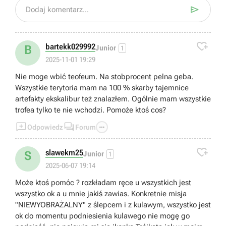

Dodaj komentarz...

bartekk029992
B
Junior
1
2025-11-01 19:29
Nie moge wbić teofeum. Na stobprocent pelna geba.
Wszystkie terytoria mam na 100 % skarby tajemnice
artefakty ekskalibur też znalazłem. Ogólnie mam wszystkie
trofea tylko te nie wchodzi. Pomoże ktoś cos?



Odpowiedz
Forum

slawekm25
S
Junior
1
2025-06-07 19:14
Może ktoś pomóc ? rozkładam ręce u wszystkich jest
wszystko ok a u mnie jakiś zawias. Konkretnie misja
"NIEWYOBRAŻALNY" z ślepcem i z kulawym, wszystko jest
ok do momentu podniesienia kulawego nie mogę go