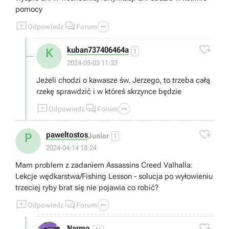
pomocy



Odpowiedz
Forum

kuban737406464a
K
1
2024-05-03 11:33
Jeżeli chodzi o kawasze św. Jerzego, to trzeba całą
rzekę sprawdzić i w któreś skrzynce będzie



Odpowiedz
Forum

paweltostos
P
Junior
1
2024-04-14 18:24
Mam problem z zadaniem Assassins Creed Valhalla:
Lekcje wędkarstwa/Fishing Lesson - solucja po wyłowieniu
trzeciej ryby brat się nie pojawia co robić?



Odpowiedz
Forum

Narmo