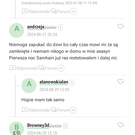
[wyedytowany przez freakazz 2025-01-08 11:19:49]



Odpowiedz
Forum

andrzeja
A
Junior
1
2024-06-21 20:24
Niemoge zapukać do dzwi bo cały czas mowi mi że są
zamknięte i niemam nikogo w domu w misi asasyn
Pierwsza noc Samhain już ras restetowalem i dalej nic



Odpowiedz
Forum

alanowskialan
A
1
2024-08-29 13:03
Hopie mam tak samo



Odpowiedz
Forum

Browney3d
B
Junior
2
👎
2024-06-20 13:18