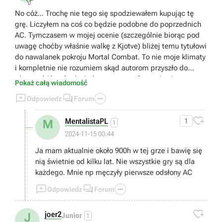
No cóż... Trochę nie tego się spodziewałem kupując tę
grę. Liczyłem na coś co będzie podobne do poprzednich
AC. Tymczasem w mojej ocenie (szczególnie biorąc pod
uwagę choćby właśnie walkę z Kjotve) bliżej temu tytułowi
do nawalanek pokroju Mortal Combat. To nie moje klimaty
i kompletnie nie rozumiem skąd autorom przyszło do
głowy robić coś tak niedorzecznego. Gra staje się przez to
Pokaż całą wiadomość
(przynajmniej dla mnie) kompletnie niegrywalna i



Odpowiedz
Forum
zwyczajnie... nudna. Bo jak się domyślam rozwój postaci
uzależniony jest od tej konkretnej walki. Bez przejścia tego

MentalistaPL
1
M
bossa można zapomnieć o dalszej progresji. Czyli... Moja
1
przygoda z tym tytułem tutaj się kończy. Dziękuję.
2024-11-15 00:44
Wysiadam.
Ja mam aktualnie około 900h w tej grze i bawię się
nią świetnie od kilku lat. Nie wszystkie gry są dla
każdego. Mnie np męczyły pierwsze odsłony AC



Odpowiedz
Forum

joer2
J
Junior
1