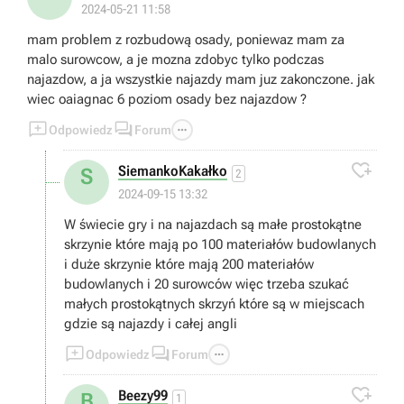
2024-05-21 11:58
mam problem z rozbudową osady, poniewaz mam za
malo surowcow, a je mozna zdobyc tylko podczas
najazdow, a ja wszystkie najazdy mam juz zakonczone. jak
wiec oaiagnac 6 poziom osady bez najazdow ?



Odpowiedz
Forum

SiemankoKakałko
S
2
2024-09-15 13:32
W świecie gry i na najazdach są małe prostokątne
skrzynie które mają po 100 materiałów budowlanych
i duże skrzynie które mają 200 materiałów
budowlanych i 20 surowców więc trzeba szukać
małych prostokątnych skrzyń które są w miejscach
gdzie są najazdy i całej angli



Odpowiedz
Forum

Beezy99
B
1