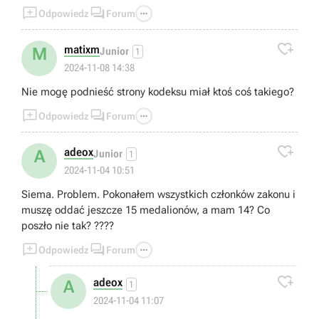



Odpowiedz
Forum

matixm
M
Junior
1
2024-11-08 14:38
Nie mogę podnieść strony kodeksu miał ktoś coś takiego?



Odpowiedz
Forum

adeox
A
Junior
1
2024-11-04 10:51
Siema. Problem. Pokonałem wszystkich członków zakonu i
muszę oddać jeszcze 15 medalionów, a mam 14? Co
poszło nie tak? ????



Odpowiedz
Forum

adeox
A
1
2024-11-04 11:07