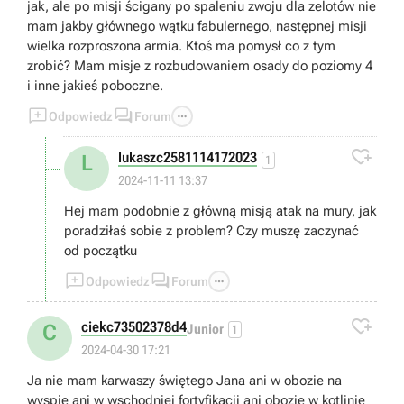
jak, ale po misji ścigany po spaleniu zwoju dla zelotów nie
mam jakby głównego wątku fabulernego, następnej misji
wielka rozproszona armia. Ktoś ma pomysł co z tym
zrobić? Mam misje z rozbudowaniem osady do poziomy 4
i inne jakieś poboczne.



Odpowiedz
Forum

lukaszc2581114172023
L
1
2024-11-11 13:37
Hej mam podobnie z główną misją atak na mury, jak
poradziłaś sobie z problem? Czy muszę zaczynać
od początku



Odpowiedz
Forum

ciekc73502378d4
C
Junior
1
2024-04-30 17:21
Ja nie mam karwaszy świętego Jana ani w obozie na
wyspie ani w wschodniej fortyfikacji ani obozie w kotlinie