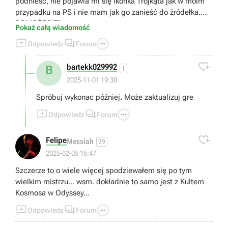
podnieść, nie pojawia mi się ikonka Trójkąta jak w moim
przypadku na PS i nie mam jak go zanieść do źródełka.
POMOŻECIE?
Pokaż całą wiadomość



Odpowiedz
Forum

bartekk029992
B
1
2025-11-01 19:30
Spróbuj wykonac później. Może zaktualizuj gre



Odpowiedz
Forum

Felipe
Messiah
29
2025-02-05 16:47
Szczerze to o wiele więcej spodziewałem się po tym
wielkim mistrzu... wsm. dokładnie to samo jest z Kultem
Kosmosa w Odyssey...



Odpowiedz
Forum