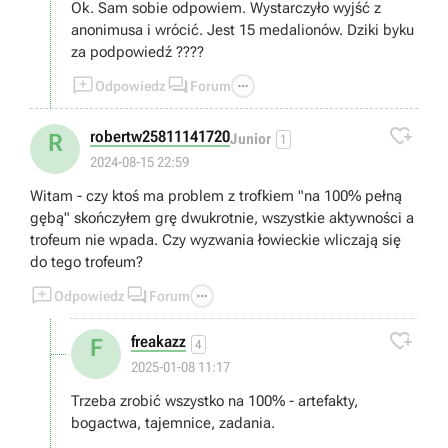
Ok. Sam sobie odpowiem. Wystarczyło wyjść z
anonimusa i wrócić. Jest 15 medalionów. Dziki byku
za podpowiedź ????



Odpowiedz
Forum

robertw25811141720
R
Junior
1
2024-08-15 22:59
Witam - czy ktoś ma problem z trofkiem "na 100% pełną
gębą" skończyłem grę dwukrotnie, wszystkie aktywności a
trofeum nie wpada. Czy wyzwania łowieckie wliczają się
do tego trofeum?



Odpowiedz
Forum

freakazz
F
4
2025-01-08 11:17
Trzeba zrobić wszystko na 100% - artefakty,
bogactwa, tajemnice, zadania.