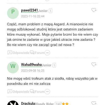

pawel2341
P
Junior
1
2023-11-16 20:44
Część, mam problem z mapą Asgard. A mianowicie nie
mogę odblokować studnij która jest ostatnim zadaniem
które muszę wykonać. Moje pytanie brzmi bo nie wiem czy
jak omine te zadanie w grze jakieś utracie inne zadania ?
Bo nie wiem czy nie zacząć grać od nowa ?



Odpowiedz
Forum

Waha89waha
W
Junior
1
2023-09-08 16:25
Nie mogę wbić trofeum atak z siodła, robię wszystko jak w
poradniku ale mi nie zalicza



Odpowiedz
Forum

Drackula
Bloody Rider
248