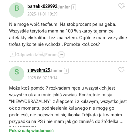

bartekk029992
B
Junior
1
2025-11-01 19:29
Nie moge wbić teofeum. Na stobprocent pelna geba.
Wszystkie terytoria mam na 100 % skarby tajemnice
artefakty ekskalibur też znalazłem. Ogólnie mam wszystkie
trofea tylko te nie wchodzi. Pomoże ktoś cos?



Odpowiedz
Forum

slawekm25
S
Junior
1
2025-06-07 19:14
Może ktoś pomóc ? rozkładam ręce u wszystkich jest
wszystko ok a u mnie jakiś zawias. Konkretnie misja
"NIEWYOBRAŻALNY" z ślepcem i z kulawym, wszystko jest
ok do momentu podniesienia kulawego nie mogę go
podnieść, nie pojawia mi się ikonka Trójkąta jak w moim
przypadku na PS i nie mam jak go zanieść do źródełka.
POMOŻECIE?
Pokaż całą wiadomość