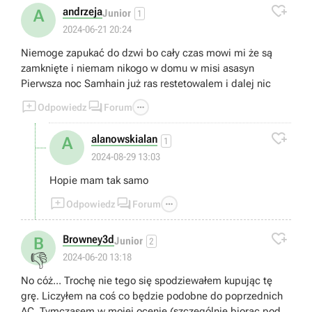

andrzeja
A
Junior
1
2024-06-21 20:24
Niemoge zapukać do dzwi bo cały czas mowi mi że są
zamknięte i niemam nikogo w domu w misi asasyn
Pierwsza noc Samhain już ras restetowalem i dalej nic



Odpowiedz
Forum

alanowskialan
A
1
2024-08-29 13:03
Hopie mam tak samo



Odpowiedz
Forum

Browney3d
B
Junior
2
👎
2024-06-20 13:18
No cóż... Trochę nie tego się spodziewałem kupując tę
grę. Liczyłem na coś co będzie podobne do poprzednich
AC. Tymczasem w mojej ocenie (szczególnie biorąc pod