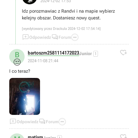
2024-12-02 17:53
Idz porozmawiac z Randvi i na mapie wybierz
kelejny obszar. Dostaniesz nowy quest.
[wyedytowany przez Drackula 2024-12-02 17:54:14]



Odpowiedz
Forum

bartoszm2581114172023
B
Junior
1
😒
2024-11-08 21:44
I co teraz?



Odpowiedz
Forum

matixm
Junior