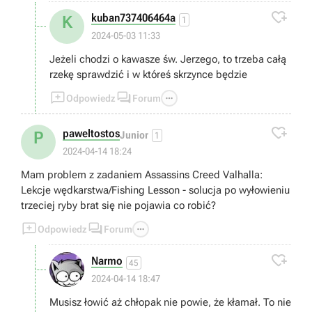

kuban737406464a
K
1
2024-05-03 11:33
Jeżeli chodzi o kawasze św. Jerzego, to trzeba całą
rzekę sprawdzić i w któreś skrzynce będzie



Odpowiedz
Forum

paweltostos
P
Junior
1
2024-04-14 18:24
Mam problem z zadaniem Assassins Creed Valhalla:
Lekcje wędkarstwa/Fishing Lesson - solucja po wyłowieniu
trzeciej ryby brat się nie pojawia co robić?



Odpowiedz
Forum

Narmo
45
2024-04-14 18:47
Musisz łowić aż chłopak nie powie, że kłamał. To nie