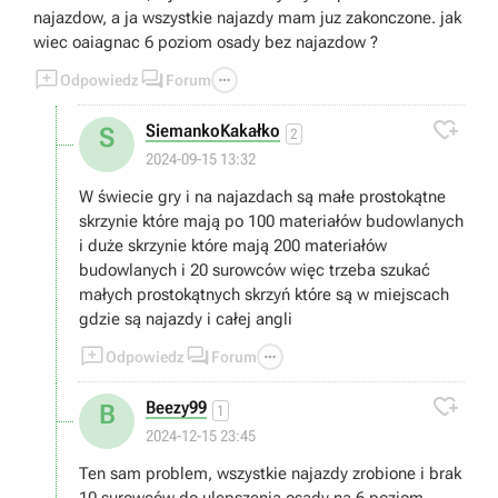
najazdow, a ja wszystkie najazdy mam juz zakonczone. jak
wiec oaiagnac 6 poziom osady bez najazdow ?



Odpowiedz
Forum

SiemankoKakałko
S
2
2024-09-15 13:32
W świecie gry i na najazdach są małe prostokątne
skrzynie które mają po 100 materiałów budowlanych
i duże skrzynie które mają 200 materiałów
budowlanych i 20 surowców więc trzeba szukać
małych prostokątnych skrzyń które są w miejscach
gdzie są najazdy i całej angli



Odpowiedz
Forum

Beezy99
B
1
2024-12-15 23:45
Ten sam problem, wszystkie najazdy zrobione i brak