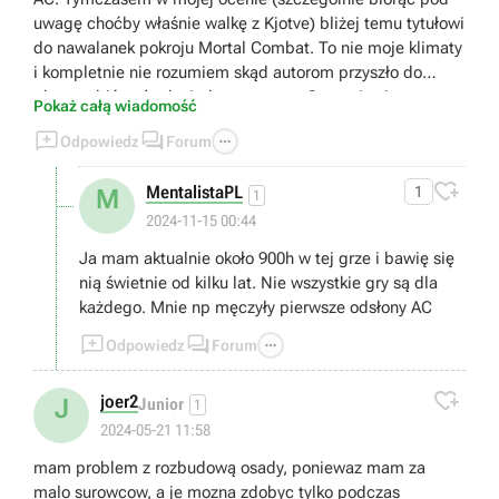
uwagę choćby właśnie walkę z Kjotve) bliżej temu tytułowi
do nawalanek pokroju Mortal Combat. To nie moje klimaty
i kompletnie nie rozumiem skąd autorom przyszło do
głowy robić coś tak niedorzecznego. Gra staje się przez to
Pokaż całą wiadomość
(przynajmniej dla mnie) kompletnie niegrywalna i



Odpowiedz
Forum
zwyczajnie... nudna. Bo jak się domyślam rozwój postaci
uzależniony jest od tej konkretnej walki. Bez przejścia tego

MentalistaPL
1
M
bossa można zapomnieć o dalszej progresji. Czyli... Moja
1
przygoda z tym tytułem tutaj się kończy. Dziękuję.
2024-11-15 00:44
Wysiadam.
Ja mam aktualnie około 900h w tej grze i bawię się
nią świetnie od kilku lat. Nie wszystkie gry są dla
każdego. Mnie np męczyły pierwsze odsłony AC



Odpowiedz
Forum

joer2
J
Junior
1
2024-05-21 11:58
mam problem z rozbudową osady, poniewaz mam za
malo surowcow, a je mozna zdobyc tylko podczas