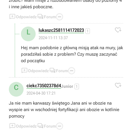
zrobić? Mam misje z rozbudowaniem osady do poziomy 4
i inne jakieś poboczne.



Odpowiedz
Forum

lukaszc2581114172023
L
1
2024-11-11 13:37
Hej mam podobnie z główną misją atak na mury, jak
poradziłaś sobie z problem? Czy muszę zaczynać
od początku



Odpowiedz
Forum

ciekc73502378d4
C
Junior
1
2024-04-30 17:21
Ja nie mam karwaszy świętego Jana ani w obozie na
wyspie ani w wschodniej fortyfikacji ani obozie w kotlinie
pomocy



Odpowiedz
Forum