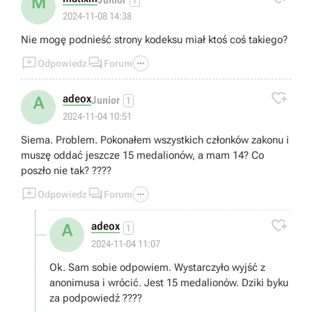
M
1
2024-11-08 14:38
Nie mogę podnieść strony kodeksu miał ktoś coś takiego?



Odpowiedz
Forum

adeox
A
Junior
1
2024-11-04 10:51
Siema. Problem. Pokonałem wszystkich członków zakonu i
muszę oddać jeszcze 15 medalionów, a mam 14? Co
poszło nie tak? ????



Odpowiedz
Forum

adeox
A
1
2024-11-04 11:07
Ok. Sam sobie odpowiem. Wystarczyło wyjść z
anonimusa i wrócić. Jest 15 medalionów. Dziki byku
za podpowiedź ????