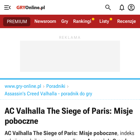




Newsroom
Gry
Rankingi
Listy
Recenzje
PREMIUM
www.gry-online.pl
Poradniki


Assassin's Creed Valhalla - poradnik do gry
AC Valhalla The Siege of Paris: Misje
poboczne
AC Valhalla The Siege of Paris: Misje poboczne
, indeks