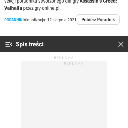
sekcji poradnika stworzonego dla gry
Assassin's Creed:
Valhalla
przez gry-online.pl
Pobierz Poradnik
PORADNIKI
Aktualizacja:
12 sierpnia 2021


Spis treści