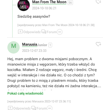

Man From The Moon
56
2024-10-18 06:21
Siedzibę asasynów?
[wyedytowany przez Man From The Moon 2024-10-18 06:21:38]



Odpowiedz
Forum

Maruusia
M
Junior
1
2023-12-07 23:33
Hej, mam problem z dwoma misjami pobocznym. A
mianowicie misja z węgorzem, który trzeba włożyć do
kociołka. Miałam 2 rodzaje węgorz, mały i średni. Chcę
wejść w interakcje i nie działa nic. O co chodzi z tym?
Drugi problem to z misją z plastrem miodu, który trzeba
położyć na kamieniu, też nie działa mi żadna interakcja.
Czy mieliście taki problem?
Pokaż całą wiadomość
[wyedytowany przez Maruusia 2023-12-07 23:36:11]



Odpowiedz
Forum