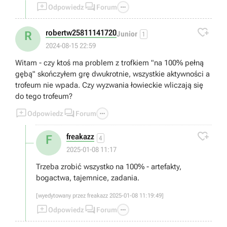



Odpowiedz
Forum

robertw25811141720
R
Junior
1
2024-08-15 22:59
Witam - czy ktoś ma problem z trofkiem "na 100% pełną
gębą" skończyłem grę dwukrotnie, wszystkie aktywności a
trofeum nie wpada. Czy wyzwania łowieckie wliczają się
do tego trofeum?



Odpowiedz
Forum

freakazz
F
4
2025-01-08 11:17
Trzeba zrobić wszystko na 100% - artefakty,
bogactwa, tajemnice, zadania.
[wyedytowany przez freakazz 2025-01-08 11:19:49]



Odpowiedz
Forum