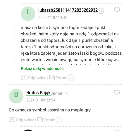

lukaszb2581114172023262932
L
1
2024-11-07 14:45
masz na kości 5 symboli topór zadaje 1pnkt
obrażeń, hełm który daje na rundę 1 odporności na
obrażenia od topora, łuk daje 1 punkt obrażeń a
tarcza 1 punkt odporności na obrażenia od łuku, i
ręka która zabiera jeden żeton łaski bogów. podczas
rzutu warto zwrócić uwagę na symbole które są w
takim kwadracie, taki symbol doda 1 pnkt łaski,
Pokaż całą wiadomość
punkt łaski wydajesz wybierając łaskę bogów (jaka



Odpowiedz
Forum
to będzie łaska wybierasz przed rozpoczęciem gry o
ile jakieś masz bo zdobywasz je po wygranej partii),

musisz zabrać wszystkie życia przeciwnikowi
Brutus Pająk
B
Junior
1
2024-01-09 22:54
Co oznacza symbol assasina na mapie gry.



Odpowiedz
Forum