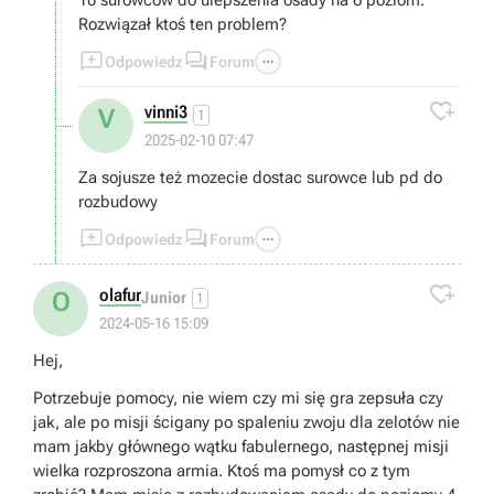
10 surowców do ulepszenia osady na 6 poziom.
Rozwiązał ktoś ten problem?



Odpowiedz
Forum

vinni3
V
1
2025-02-10 07:47
Za sojusze też mozecie dostac surowce lub pd do
rozbudowy



Odpowiedz
Forum

olafur
O
Junior
1
2024-05-16 15:09
Hej,
Potrzebuje pomocy, nie wiem czy mi się gra zepsuła czy
jak, ale po misji ścigany po spaleniu zwoju dla zelotów nie
mam jakby głównego wątku fabulernego, następnej misji
wielka rozproszona armia. Ktoś ma pomysł co z tym