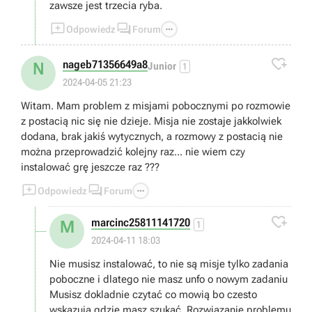
zawsze jest trzecia ryba.



Odpowiedz
Forum

nageb71356649a8
N
Junior
1
2024-04-05 21:23
Witam. Mam problem z misjami pobocznymi po rozmowie
z postacią nic się nie dzieje. Misja nie zostaje jakkolwiek
dodana, brak jakiś wytycznych, a rozmowy z postacią nie
można przeprowadzić kolejny raz... nie wiem czy
instalować grę jeszcze raz ???



Odpowiedz
Forum

marcinc25811141720
M
1
2024-04-11 18:03
Nie musisz instalować, to nie są misje tylko zadania
poboczne i dlatego nie masz unfo o nowym zadaniu
Musisz dokladnie czytać co mowią bo czesto
wskazują gdzie masz szukać. Rozwiązanie problemu