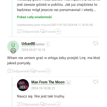
jest zawsze gdzieś w pobliżu. Jak juz znajdziesz to
będziesz mógł jeszcze raz porozmawiać i wtedy
będzie info o ukończeniu.
Pokaż całą wiadomość
[wyedytowany przez marcinc25811141720 2024-04-11 18:03:54]



Odpowiedz
Forum

Urban00
U
Junior
1
😃
2024-03-07 16:16
Witam nie umiem grać w orloga żeby przejść Lirę, ma ktoś
jakieś pomysły.



Odpowiedz
Forum

Man From The Moon
56
2024-10-18 06:22
Naucz się. Nie jest taki trudny.



Odpowiedz
Forum