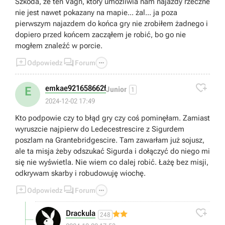
Szkoda, że ten Vagn, który umożliwia nam najazdy rzeczne
nie jest nawet pokazany na mapie... żal... ja poza
pierwszym najazdem do końca gry nie zrobiłem żadnego i
dopiero przed końcem zacząłem je robić, bo go nie
mogłem znaleźć w porcie.



Odpowiedz
Forum

emkae921658662f
E
Junior
1
2024-12-02 17:49
Kto podpowie czy to błąd gry czy coś pominęłam. Zamiast
wyruszcie najpierw do Ledecestrescire z Sigurdem
poszlam na Grantebridgescire. Tam zawarłam już sojusz,
ale ta misja żeby odszukać Sigurda i dołączyć do niego mi
się nie wyświetla. Nie wiem co dalej robić. Łażę bez misji,
odkrywam skarby i robudowuję wiochę.



Odpowiedz
Forum

Drackula
248