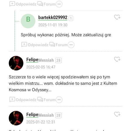



Odpowiedz
Forum

bartekk029992
B
1
2025-11-01 19:30
Spróbuj wykonac później. Może zaktualizuj gre



Odpowiedz
Forum

Felipe
Messiah
28
2025-02-05 16:47
Szczerze to o wiele więcej spodziewałem się po tym
wielkim mistrzu... wsm. dokładnie to samo jest z Kultem
Kosmosa w Odyssey...



Odpowiedz
Forum

Felipe
Messiah
28
2025-01-22 12:31