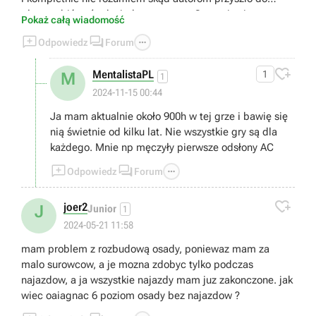
głowy robić coś tak niedorzecznego. Gra staje się przez to
Pokaż całą wiadomość
(przynajmniej dla mnie) kompletnie niegrywalna i



Odpowiedz
Forum
zwyczajnie... nudna. Bo jak się domyślam rozwój postaci
uzależniony jest od tej konkretnej walki. Bez przejścia tego

MentalistaPL
1
M
bossa można zapomnieć o dalszej progresji. Czyli... Moja
1
przygoda z tym tytułem tutaj się kończy. Dziękuję.
2024-11-15 00:44
Wysiadam.
Ja mam aktualnie około 900h w tej grze i bawię się
nią świetnie od kilku lat. Nie wszystkie gry są dla
każdego. Mnie np męczyły pierwsze odsłony AC



Odpowiedz
Forum

joer2
J
Junior
1
2024-05-21 11:58
mam problem z rozbudową osady, poniewaz mam za
malo surowcow, a je mozna zdobyc tylko podczas
najazdow, a ja wszystkie najazdy mam juz zakonczone. jak
wiec oaiagnac 6 poziom osady bez najazdow ?