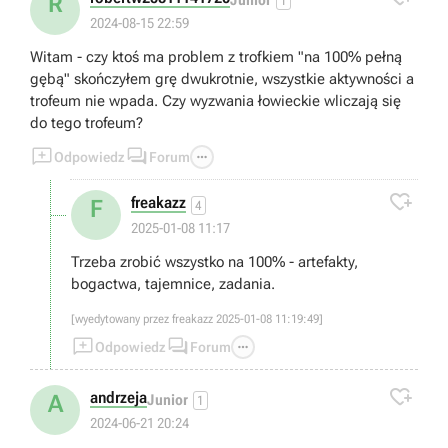
R
1
2024-08-15 22:59
Witam - czy ktoś ma problem z trofkiem "na 100% pełną
gębą" skończyłem grę dwukrotnie, wszystkie aktywności a
trofeum nie wpada. Czy wyzwania łowieckie wliczają się
do tego trofeum?



Odpowiedz
Forum

freakazz
F
4
2025-01-08 11:17
Trzeba zrobić wszystko na 100% - artefakty,
bogactwa, tajemnice, zadania.
[wyedytowany przez freakazz 2025-01-08 11:19:49]



Odpowiedz
Forum

andrzeja
A
Junior
1
2024-06-21 20:24