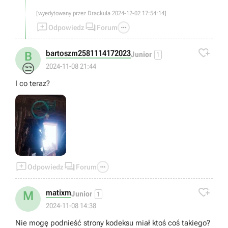
[wyedytowany przez Drackula 2024-12-02 17:54:14]



Odpowiedz
Forum

bartoszm2581114172023
B
Junior
1
😒
2024-11-08 21:44
I co teraz?



Odpowiedz
Forum

matixm
M
Junior
1
2024-11-08 14:38
Nie mogę podnieść strony kodeksu miał ktoś coś takiego?