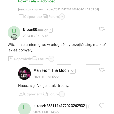
Pokaż całą wiadomość
[wyedytowany przez marcinc25811141720 2024-04-11 18:03:54]



Odpowiedz
Forum

Urban00
U
Junior
1
😃
2024-03-07 16:16
Witam nie umiem grać w orloga żeby przejść Lirę, ma ktoś
jakieś pomysły.



Odpowiedz
Forum

Man From The Moon
56
2024-10-18 06:22
Naucz się. Nie jest taki trudny.



Odpowiedz
Forum

lukaszb2581114172023262932
L
1
2024-11-07 14:45