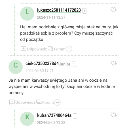

lukaszc2581114172023
L
1
2024-11-11 13:37
Hej mam podobnie z główną misją atak na mury, jak
poradziłaś sobie z problem? Czy muszę zaczynać
od początku



Odpowiedz
Forum

ciekc73502378d4
C
Junior
1
2024-04-30 17:21
Ja nie mam karwaszy świętego Jana ani w obozie na
wyspie ani w wschodniej fortyfikacji ani obozie w kotlinie
pomocy



Odpowiedz
Forum

kuban737406464a
K
1
2024-05-03 11:33