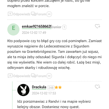
dopiero przed końcem zacząłem je robić, bo go nie
mogłem znaleźć w porcie.



Odpowiedz
Forum

emkae921658662f
E
Junior
1
2024-12-02 17:49
Kto podpowie czy to błąd gry czy coś pominęłam. Zamiast
wyruszcie najpierw do Ledecestrescire z Sigurdem
poszlam na Grantebridgescire. Tam zawarłam już sojusz,
ale ta misja żeby odszukać Sigurda i dołączyć do niego mi
się nie wyświetla. Nie wiem co dalej robić. Łażę bez misji,
odkrywam skarby i robudowuję wiochę.



Odpowiedz
Forum

Drackula
248
2024-12-02 17:53
Idz porozmawiac z Randvi i na mapie wybierz
kelejny obszar. Dostaniesz nowy quest.