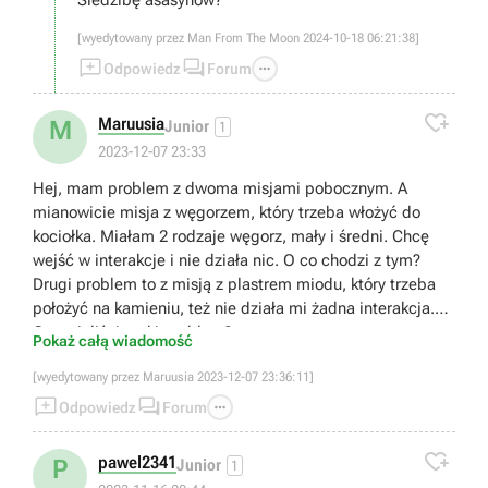
Siedzibę asasynów?
[wyedytowany przez Man From The Moon 2024-10-18 06:21:38]



Odpowiedz
Forum

Maruusia
M
Junior
1
2023-12-07 23:33
Hej, mam problem z dwoma misjami pobocznym. A
mianowicie misja z węgorzem, który trzeba włożyć do
kociołka. Miałam 2 rodzaje węgorz, mały i średni. Chcę
wejść w interakcje i nie działa nic. O co chodzi z tym?
Drugi problem to z misją z plastrem miodu, który trzeba
położyć na kamieniu, też nie działa mi żadna interakcja.
Czy mieliście taki problem?
Pokaż całą wiadomość
[wyedytowany przez Maruusia 2023-12-07 23:36:11]



Odpowiedz
Forum

pawel2341
P
Junior
1