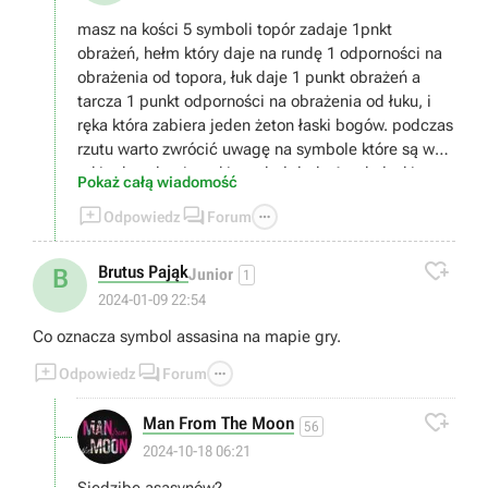
masz na kości 5 symboli topór zadaje 1pnkt
obrażeń, hełm który daje na rundę 1 odporności na
obrażenia od topora, łuk daje 1 punkt obrażeń a
tarcza 1 punkt odporności na obrażenia od łuku, i
ręka która zabiera jeden żeton łaski bogów. podczas
rzutu warto zwrócić uwagę na symbole które są w
takim kwadracie, taki symbol doda 1 pnkt łaski,
Pokaż całą wiadomość
punkt łaski wydajesz wybierając łaskę bogów (jaka



Odpowiedz
Forum
to będzie łaska wybierasz przed rozpoczęciem gry o
ile jakieś masz bo zdobywasz je po wygranej partii),

musisz zabrać wszystkie życia przeciwnikowi
Brutus Pająk
B
Junior
1
2024-01-09 22:54
Co oznacza symbol assasina na mapie gry.



Odpowiedz
Forum

Man From The Moon
56
2024-10-18 06:21