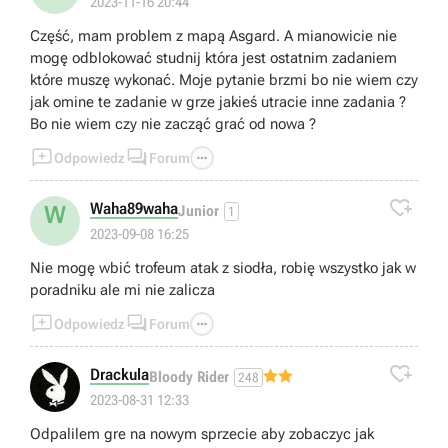
2023-11-16 20:44
Część, mam problem z mapą Asgard. A mianowicie nie
mogę odblokować studnij która jest ostatnim zadaniem
które muszę wykonać. Moje pytanie brzmi bo nie wiem czy
jak omine te zadanie w grze jakieś utracie inne zadania ?
Bo nie wiem czy nie zacząć grać od nowa ?



Odpowiedz
Forum

Waha89waha
W
Junior
1
2023-09-08 16:25
Nie mogę wbić trofeum atak z siodła, robię wszystko jak w
poradniku ale mi nie zalicza



Odpowiedz
Forum

Drackula
Bloody Rider
248
2023-08-31 12:33
Odpalilem gre na nowym sprzecie aby zobaczyc jak