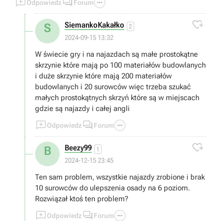



Odpowiedz
Forum

SiemankoKakałko
S
2
2024-09-15 13:32
W świecie gry i na najazdach są małe prostokątne
skrzynie które mają po 100 materiałów budowlanych
i duże skrzynie które mają 200 materiałów
budowlanych i 20 surowców więc trzeba szukać
małych prostokątnych skrzyń które są w miejscach
gdzie są najazdy i całej angli



Odpowiedz
Forum

Beezy99
B
1
2024-12-15 23:45
Ten sam problem, wszystkie najazdy zrobione i brak
10 surowców do ulepszenia osady na 6 poziom.
Rozwiązał ktoś ten problem?



Odpowiedz
Forum