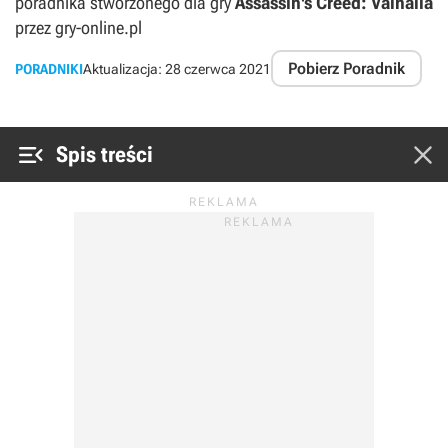
poradnika stworzonego dla gry
Assassin's Creed: Valhalla
przez gry-online.pl
Pobierz Poradnik
PORADNIKI
Aktualizacja:
28 czerwca 2021


Spis treści