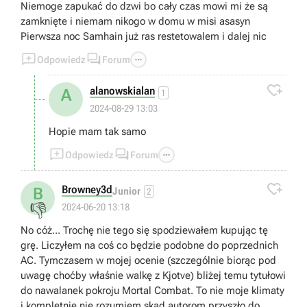
Niemoge zapukać do dzwi bo cały czas mowi mi że są
zamknięte i niemam nikogo w domu w misi asasyn
Pierwsza noc Samhain już ras restetowalem i dalej nic



Odpowiedz
Forum

alanowskialan
A
1
2024-08-29 13:03
Hopie mam tak samo



Odpowiedz
Forum

Browney3d
B
Junior
2
👎
2024-06-20 13:18
No cóż... Trochę nie tego się spodziewałem kupując tę
grę. Liczyłem na coś co będzie podobne do poprzednich
AC. Tymczasem w mojej ocenie (szczególnie biorąc pod
uwagę choćby właśnie walkę z Kjotve) bliżej temu tytułowi
do nawalanek pokroju Mortal Combat. To nie moje klimaty
i kompletnie nie rozumiem skąd autorom przyszło do