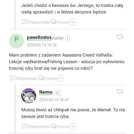
Jeżeli chodzi o kawasze św. Jerzego, to trzeba całą
rzekę sprawdzić i w któreś skrzynce będzie



Odpowiedz
Forum

paweltostos
P
Junior
1
2024-04-14 18:24
Mam problem z zadaniem Assassins Creed Valhalla:
Lekcje wędkarstwa/Fishing Lesson - solucja po wyłowieniu
trzeciej ryby brat się nie pojawia co robić?



Odpowiedz
Forum

Narmo
45
2024-04-14 18:47
Musisz łowić aż chłopak nie powie, że kłamał. To nie
zawsze jest trzecia ryba.



Odpowiedz
Forum