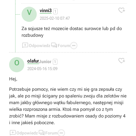

vinni3
V
1
2025-02-10 07:47
Za sojusze też mozecie dostac surowce lub pd do
rozbudowy



Odpowiedz
Forum

olafur
O
Junior
1
2024-05-16 15:09
Hej,
Potrzebuje pomocy, nie wiem czy mi się gra zepsuła czy
jak, ale po misji ścigany po spaleniu zwoju dla zelotów nie
mam jakby głównego wątku fabulernego, następnej misji
wielka rozproszona armia. Ktoś ma pomysł co z tym
zrobić? Mam misje z rozbudowaniem osady do poziomy 4
i inne jakieś poboczne.



Odpowiedz
Forum