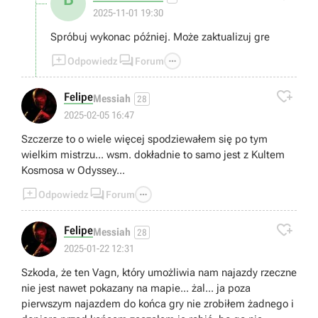
2025-11-01 19:30
Spróbuj wykonac później. Może zaktualizuj gre



Odpowiedz
Forum

Felipe
Messiah
28
2025-02-05 16:47
Szczerze to o wiele więcej spodziewałem się po tym
wielkim mistrzu... wsm. dokładnie to samo jest z Kultem
Kosmosa w Odyssey...



Odpowiedz
Forum

Felipe
Messiah
28
2025-01-22 12:31
Szkoda, że ten Vagn, który umożliwia nam najazdy rzeczne
nie jest nawet pokazany na mapie... żal... ja poza
pierwszym najazdem do końca gry nie zrobiłem żadnego i