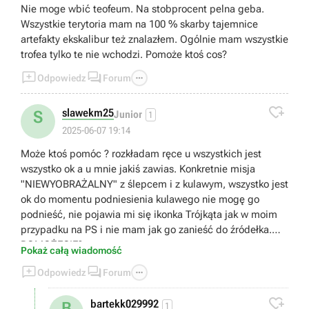
Nie moge wbić teofeum. Na stobprocent pelna geba.
Wszystkie terytoria mam na 100 % skarby tajemnice
artefakty ekskalibur też znalazłem. Ogólnie mam wszystkie
trofea tylko te nie wchodzi. Pomoże ktoś cos?



Odpowiedz
Forum

slawekm25
S
Junior
1
2025-06-07 19:14
Może ktoś pomóc ? rozkładam ręce u wszystkich jest
wszystko ok a u mnie jakiś zawias. Konkretnie misja
"NIEWYOBRAŻALNY" z ślepcem i z kulawym, wszystko jest
ok do momentu podniesienia kulawego nie mogę go
podnieść, nie pojawia mi się ikonka Trójkąta jak w moim
przypadku na PS i nie mam jak go zanieść do źródełka.
POMOŻECIE?
Pokaż całą wiadomość



Odpowiedz
Forum

bartekk029992
B
1