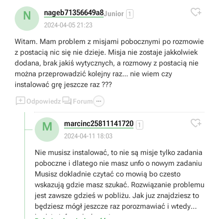

nageb71356649a8
N
Junior
1
2024-04-05 21:23
Witam. Mam problem z misjami pobocznymi po rozmowie
z postacią nic się nie dzieje. Misja nie zostaje jakkolwiek
dodana, brak jakiś wytycznych, a rozmowy z postacią nie
można przeprowadzić kolejny raz... nie wiem czy
instalować grę jeszcze raz ???



Odpowiedz
Forum

marcinc25811141720
M
1
2024-04-11 18:03
Nie musisz instalować, to nie są misje tylko zadania
poboczne i dlatego nie masz unfo o nowym zadaniu
Musisz dokladnie czytać co mowią bo czesto
wskazują gdzie masz szukać. Rozwiązanie problemu
jest zawsze gdzieś w pobliżu. Jak juz znajdziesz to
będziesz mógł jeszcze raz porozmawiać i wtedy
będzie info o ukończeniu.