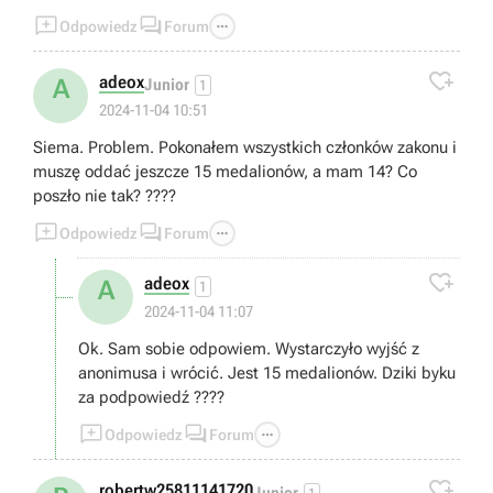



Odpowiedz
Forum

adeox
A
Junior
1
2024-11-04 10:51
Siema. Problem. Pokonałem wszystkich członków zakonu i
muszę oddać jeszcze 15 medalionów, a mam 14? Co
poszło nie tak? ????



Odpowiedz
Forum

adeox
A
1
2024-11-04 11:07
Ok. Sam sobie odpowiem. Wystarczyło wyjść z
anonimusa i wrócić. Jest 15 medalionów. Dziki byku
za podpowiedź ????



Odpowiedz
Forum

robertw25811141720
Junior