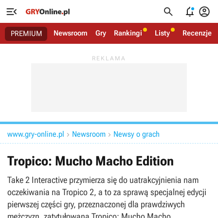




Newsroom
Gry
Rankingi
Listy
Recenzje
PREMIUM
www.gry-online.pl
Newsroom
Newsy o grach


Tropico: Mucho Macho Edition
Take 2 Interactive przymierza się do uatrakcyjnienia nam
oczekiwania na Tropico 2, a to za sprawą specjalnej edycji
pierwszej części gry, przeznaczonej dla prawdziwych
mężczyzn, zatytułowaną Tropico: Mucho Macho.