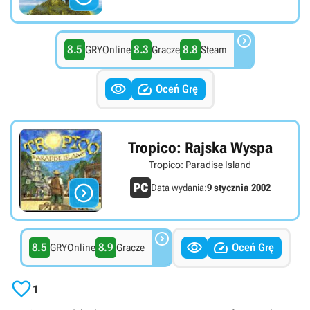

8.5
8.3
8.8
GRYOnline
Gracze
Steam


Oceń Grę
Tropico: Rajska Wyspa
Tropico: Paradise Island

Data wydania:
9 stycznia 2002



8.5
8.9
Oceń Grę
GRYOnline
Gracze

1