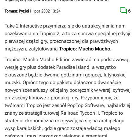

6
Tomasz Pyzioł
1 lipca 2002 13:24
Take 2 Interactive przymierza się do uatrakcyjnienia nam
oczekiwania na Tropico 2, a to za sprawą specjalnej edycji
pierwszej części gry, przeznaczonej dla prawdziwych
mężczyzn, zatytułowaną
Tropico: Mucho Macho
.
Tropico: Mucho Macho Edition zawierać ma podstawową
wersję gry plus dodatek Paradise Island, a wszystko
okraszone będzie dwoma godzinami gorącej, latynoskiej
muzyki. Oprócz tego do pakietu dołączono dwanaście
nowych scenariuszy, oficjalny podręcznik w wersji cyfrowej
oraz sceny filmowe z produkcji gry. Przypomnijmy, że
twórcami Tropico jest zespół PopTop Software, najbardziej
znany ze strategii turowej Railroad Tycoon II. Tropico to
strategia ekonomiczna rozgrywająca się na archipelagu
wysp karaibskich, gdzie gracz zostaje władcą małego
państwa i musi zarządzać wieloma elementami