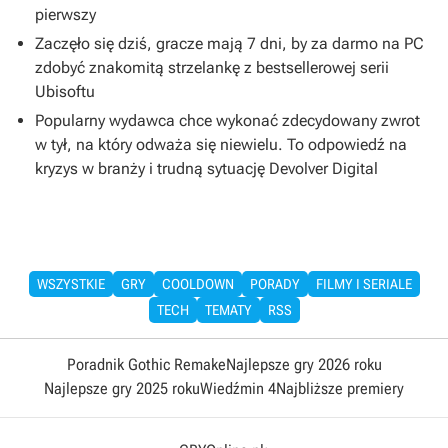
pierwszy
Zaczęło się dziś, gracze mają 7 dni, by za darmo na PC
zdobyć znakomitą strzelankę z bestsellerowej serii
Ubisoftu
Popularny wydawca chce wykonać zdecydowany zwrot
w tył, na który odważa się niewielu. To odpowiedź na
kryzys w branży i trudną sytuację Devolver Digital
WSZYSTKIE
GRY
COOLDOWN
PORADY
FILMY I SERIALE
TECH
TEMATY
RSS
Poradnik Gothic Remake
Najlepsze gry 2026 roku
Najlepsze gry 2025 roku
Wiedźmin 4
Najbliższe premiery