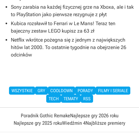
Sony zarabia na każdej fizycznej grze na Xboxa, ale i tak
to PlayStation jako pierwsze rezygnuje z płyt
Kubica rozsławił to Ferrari w Le Mans! Teraz ten
bajeczny zestaw LEGO kupisz za 63 zł
Netflix wkrótce pożegna się z jednym z największych
hitów lat 2000. To ostatnie tygodnie na obejrzenie 26
odcinków
WSZYSTKIE
GRY
COOLDOWN
PORADY
FILMY I SERIALE
TECH
TEMATY
RSS
Poradnik Gothic Remake
Najlepsze gry 2026 roku
Najlepsze gry 2025 roku
Wiedźmin 4
Najbliższe premiery