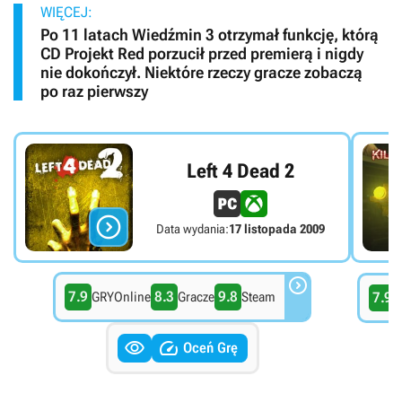
WIĘCEJ:
Po 11 latach Wiedźmin 3 otrzymał funkcję, którą
CD Projekt Red porzucił przed premierą i nigdy
nie dokończył. Niektóre rzeczy gracze zobaczą
po raz pierwszy
Left 4 Dead 2

Data wydania:
17 listopada 2009

7.9
8.3
9.8
GRYOnline
Gracze
Steam
7.9
G


Oceń Grę