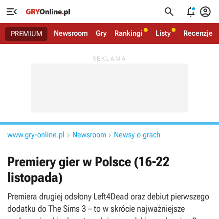




Newsroom
Gry
Rankingi
Listy
Recenzje
PREMIUM
www.gry-online.pl
Newsroom
Newsy o grach


Premiery gier w Polsce (16-22
listopada)
Premiera drugiej odsłony Left4Dead oraz debiut pierwszego
dodatku do The Sims 3 – to w skrócie najważniejsze