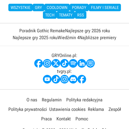
WSZYSTKIE
GRY
COOLDOWN
PORADY
FILMY I SERIALE
TECH
TEMATY
RSS
Poradnik Gothic Remake
Najlepsze gry 2026 roku
Najlepsze gry 2025 roku
Wiedźmin 4
Najbliższe premiery
GRYOnline.pl:
tvgry.pl:
O nas
Regulamin
Polityka redakcyjna
Polityka prywatności
Ustawienia cookies
Reklama
Zespół
Praca
Kontakt
Pomoc