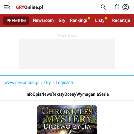




Newsroom
Gry
Rankingi
Listy
Recenzje
PREMIUM
www.gry-online.pl
Gry
Logiczne


Info
Opis
News
Teksty
Oceny
Wymagania
Seria