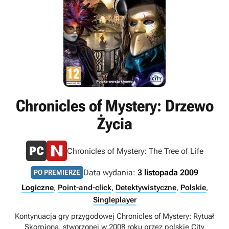
Chronicles of Mystery: Drzewo
Życia
Chronicles of Mystery: The Tree of Life
Data wydania:
3 listopada 2009
PO PREMIERZE
Logiczne
,
Point-and-click
,
Detektywistyczne
,
Polskie
,
Singleplayer
Kontynuacja gry przygodowej Chronicles of Mystery: Rytuał
Skorpiona, stworzonej w 2008 roku przez polskie City