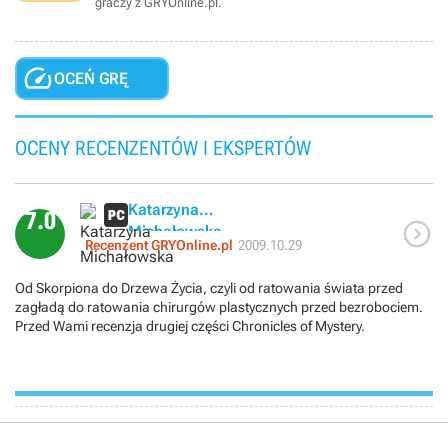
graczy z GRYOnline.pl.

OCEŃ GRĘ
OCENY RECENZENTÓW I EKSPERTÓW
Katarzyna
7.0

Michałowska
Recenzent GRYOnline.pl
2009.10.29
Od Skorpiona do Drzewa Życia, czyli od ratowania świata przed
zagładą do ratowania chirurgów plastycznych przed bezrobociem.
Przed Wami recenzja drugiej części Chronicles of Mystery.