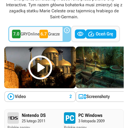
Interactive. Tym razem główna bohaterka musi zmierzyć się z
zagadką statku Marie Celeste oraz tajemnicą hrabiego de
Saint-Germain.



7.0
6.7
Oceń Grę
GRYOnline
Gracze



Video
2
Screenshoty
Nintendo DS
PC Windows
25 lutego 2011
3 listopada 2009
Polskie napisy.
Polskie napisy.