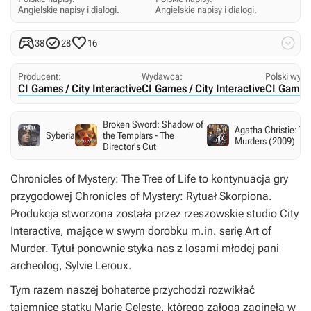
Angielskie napisy i dialogi.
Angielskie napisy i dialogi.




38
28
16
Producent:
Wydawca:
Polski wyd
CI Games / City Interactive
CI Games / City Interactive
CI Games /
Broken Sword: Shadow of
Agatha Christie: T
Syberia
the Templars - The
Murders (2009)
Director's Cut
Chronicles of Mystery: The Tree of Life
to kontynuacja gry
przygodowej
Chronicles of Mystery: Rytuał Skorpiona
.
Produkcja stworzona została przez rzeszowskie studio City
Interactive, mające w swym dorobku m.in. serię
Art of
Murder
. Tytuł ponownie styka nas z losami młodej pani
archeolog, Sylvie Leroux.
Tym razem naszej bohaterce przychodzi rozwikłać
tajemnicę statku Marie Celeste, którego załoga zaginęła w