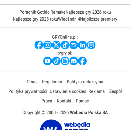
Poradnik Gothic Remake
Najlepsze gry 2026 roku
Najlepsze gry 2025 roku
Wiedźmin 4
Najbliższe premiery
GRYOnline.pl:
tvgry.pl:
O nas
Regulamin
Polityka redakcyjna
Polityka prywatności
Ustawienia cookies
Reklama
Zespół
Praca
Kontakt
Pomoc
Copyright © 2000 -
2026
Webedia Polska SA