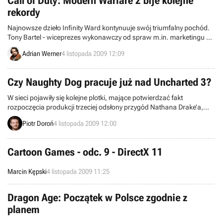
Call of Duty: Modern Warfare 2 bije kolejne
rekordy
Najnowsze dzieło Infinity Ward kontynuuje swój triumfalny pochód.
Tony Bartel - wiceprezes wykonawczy od spraw m.in. marketingu w
firmie Gamestop poinformował serwis USA Today, że liczba
Adrian Werner
4 listopada 2009 12:09
preorderów Call of Duty: Modern Warfare 2 jest najwyższa w historii
tej firmy.
Czy Naughty Dog pracuje już nad Uncharted 3?
W sieci pojawiły się kolejne plotki, mające potwierdzać fakt
rozpoczęcia produkcji trzeciej odsłony przygód Nathana Drake’a,
głównego bohatera cyklu Uncharted. Podobno sugeruje to ostatnia
Piotr Doroń
4 listopada 2009 12:00
wypowiedź Justina Richmonda, projektanta trybu multiplayer do
Uncharted 2: Among Thieves, zamieszczona w najnowszym,
grudniowym numerze Official PlayStation Magazine.
Cartoon Games - odc. 9 - DirectX 11
Marcin Kępski
4 listopada 2009 11:25
Dragon Age: Początek w Polsce zgodnie z
planem