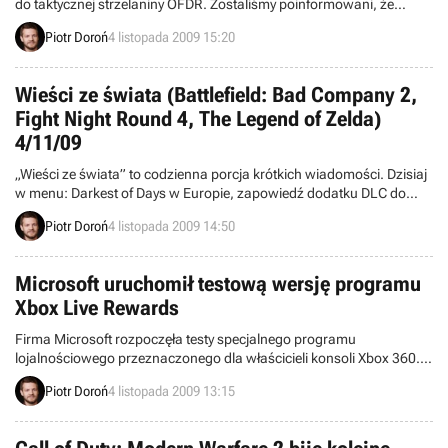
do taktycznej strzelaniny OFDR. Zostaliśmy poinformowani, że
rozszerzenie Skirmish Pack w wersji PC zostanie wydane już jutro
Piotr Doroń
4 listopada 2009 15:20
wraz z aktualizacją usuwającą z gry największe błędy i
niedociągnięcia. Update’u mogą również spodziewać się
posiadacze wersji konsolowych, którzy dostęp do wspomnianego
Wieści ze świata (Battlefield: Bad Company 2,
już DLC otrzymają nieco później.
Fight Night Round 4, The Legend of Zelda)
4/11/09
„Wieści ze świata” to codzienna porcja krótkich wiadomości. Dzisiaj
w menu: Darkest of Days w Europie, zapowiedź dodatku DLC do
Fight Night Round 4, PlayStation Network Video Delivery System
Piotr Doroń
4 listopada 2009 14:50
jeszcze w tym miesiącu w Europie, rekordowa liczba zgłoszeń na
Festiwal Gier Niezależnych 2010 i inne. Zapraszamy do lektury.
Microsoft uruchomił testową wersję programu
Xbox Live Rewards
Firma Microsoft rozpoczęła testy specjalnego programu
lojalnościowego przeznaczonego dla właścicieli konsoli Xbox 360.
W przyszłości wezmą w nim udział wszyscy posiadacze złotego
Piotr Doroń
4 listopada 2009 13:15
abonamentu Xbox Live. Aktualnie zaproszenia do testów wysłane
zostały do ograniczonej liczby użytkowników, wybranych wcześniej
przez Microsoft.