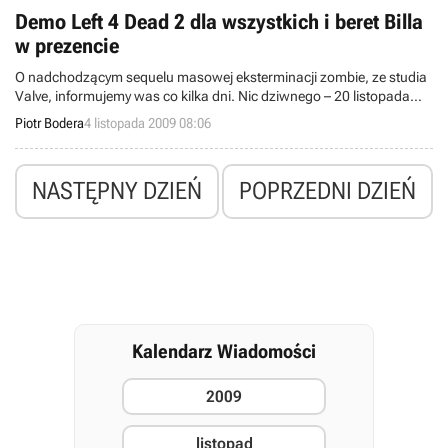
Demo Left 4 Dead 2 dla wszystkich i beret Billa
w prezencie
O nadchodzącym sequelu masowej eksterminacji zombie, ze studia
Valve, informujemy was co kilka dni. Nic dziwnego – 20 listopada
nastąpi premiera Left 4 Dead 2, więc zostało jeszcze 16 dni by złożyć
Piotr Bodera
4 listopada 2009 08:06
preorder. Oprócz dema deweloper przygotował nietypową atrakcję
dla tych, którzy zawczasu zamówią L4D2.
NASTĘPNY DZIEŃ
POPRZEDNI DZIEŃ
Kalendarz Wiadomości
2009
listopad