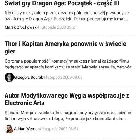
Świat gry Dragon Age: Początek - część III
Niniejszym artykułem przekraczamy półmetek naszej przygody ze
światem gry Dragon Age: Początek. Dzisiaj podejmujemy temat
potworów, jakie pojawią się w dziele studia BioWare i jednocześnie
Marek Grochowski
4 listopada 2009 09:21
ujawniamy, kim tak naprawdę są tajemnicze, tytułowe smoki, które
tak rzadko przewijają się w materiałach dotyczących opisywanego
cRPG.
Thor i Kapitan Ameryka ponownie w świecie
gier
Ogromna popularność i komercyjny sukces niemal każdego filmu
będącego adaptacją komiksów ze stajni Marvela sprawiła, że twórcy
gier pragną uszczknąć coś z wartego miliony dolarów tortu.
Grzegorz Bobrek
4 listopada 2009 09:08
Tradycją stało się wypuszczanie, na niemal wszystkie możliwe
platformy, konwersji kinowych tytułów.
Autor Modyfikowanego Węgla współpracuje z
Electronic Arts
Richard Morgan - wielokrotnie nagradzany brytyjski pisarz science
fiction wyjawił na swoim blogu, że pracuje jako konsultant dla
Electronic Arts przy trzech nieujawnionych dotychczas grach.
Adrian Werner
4 listopada 2009 08:51