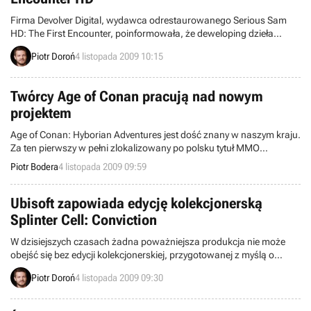
Firma Devolver Digital, wydawca odrestaurowanego Serious Sam
HD: The First Encounter, poinformowała, że deweloping dzieła
chorwackiego studia Croteam w wersji pecetowej został ukończony.
Piotr Doroń
4 listopada 2009 10:15
Gra weszła tym samym w fazę złota. Nie dotyczy to jednak edycji
przeznaczonej na Xboksa 360. Wydawca zapewnia jednak, iż trafi
ona do oferty Xbox Live Arcade jednocześnie z premierą edycji na
Twórcy Age of Conan pracują nad nowym
komputery osobiste.
projektem
Age of Conan: Hyborian Adventures jest dość znany w naszym kraju.
Za ten pierwszy w pełni zlokalizowany po polsku tytuł MMO
odpowiedzialne jest norwerskie studio FunCom. Jego
Piotr Bodera
4 listopada 2009 09:59
doświadczenie także przy innych grach, jak np. Dreamfall, zostało
docenione przez Norsk Film Institutt, które zleciło FunCom
stworzenie nowej produkcji, mającej być wizytówką Norwegii.
Ubisoft zapowiada edycję kolekcjonerską
Splinter Cell: Conviction
W dzisiejszych czasach żadna poważniejsza produkcja nie może
obejść się bez edycji kolekcjonerskiej, przygotowanej z myślą o
największych fanach. Z podobnego założenia wyszedł francuski
Piotr Doroń
4 listopada 2009 09:30
koncern Ubisoft, który zapowiedział specjalne wydawnictwo Splinter
Cell: Conviction, zarówno w wersji na konsolę Xbox 360, jak i PC.