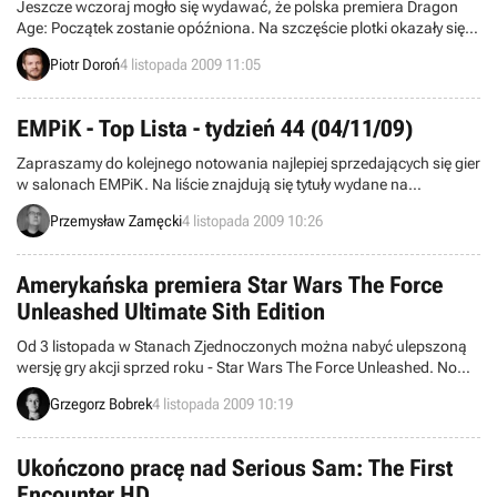
Jeszcze wczoraj mogło się wydawać, że polska premiera Dragon
Age: Początek zostanie opóźniona. Na szczęście plotki okazały się
tylko plotkami –przedstawiciele Electronic Arts Polska, PR Manager
Piotr Doroń
4 listopada 2009 11:05
Lidia Zalewska i Community Manager Tomasz Tinc zapewnili nas,
że żadnego przesunięcia premiery nie uświadczymy. Produkcja
zadebiutuje na naszym rynku w najbliższych piątek, 6 listopada.
EMPiK - Top Lista - tydzień 44 (04/11/09)
Zapraszamy do kolejnego notowania najlepiej sprzedających się gier
w salonach EMPiK. Na liście znajdują się tytuły wydane na
komputery osobiste oraz konsole PS2, PSP, PS3 i Xbox 360. Dane
Przemysław Zamęcki
4 listopada 2009 10:26
pochodzą z okresu pomiędzy 26 a 31 października i zostały zebrane
w 142 salonach sieci.
Amerykańska premiera Star Wars The Force
Unleashed Ultimate Sith Edition
Od 3 listopada w Stanach Zjednoczonych można nabyć ulepszoną
wersję gry akcji sprzed roku - Star Wars The Force Unleashed. Nowa
edycja przygód ucznia Darth Vadera dostępna jest na konsole Xbox
Grzegorz Bobrek
4 listopada 2009 10:19
360 i Playstation 3 oraz na komputery osobiste. Tym samym
posiadacze PC po raz pierwszy mogą podążyć ścieżką ciemnej
strony mocy, którą kroczy Starkiller.
Ukończono pracę nad Serious Sam: The First
Encounter HD