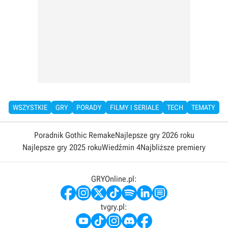
WSZYSTKIE
GRY
PORADY
FILMY I SERIALE
TECH
TEMATY
Poradnik Gothic Remake
Najlepsze gry 2026 roku
Najlepsze gry 2025 roku
Wiedźmin 4
Najbliższe premiery
GRYOnline.pl:
tvgry.pl: