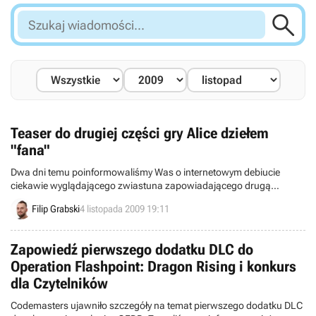

Szukaj
wiadomości...
Teaser do drugiej części gry Alice dziełem
"fana"
Dwa dni temu poinformowaliśmy Was o internetowym debiucie
ciekawie wyglądającego zwiastuna zapowiadającego drugą
odsłonę bardzo udanej American McGee's Alice z 2000 roku. Nie
Filip Grabski
4 listopada 2009 19:11
ustępujący pierwowzorowi w kategorii psychodela i mrok
plastelinowy filmik odpowiednio podkręcił atmosferę. Szkoda zatem,
że nie ma on prawie nic wspólnego z powstającą grą.
Zapowiedź pierwszego dodatku DLC do
Operation Flashpoint: Dragon Rising i konkurs
dla Czytelników
Codemasters ujawniło szczegóły na temat pierwszego dodatku DLC