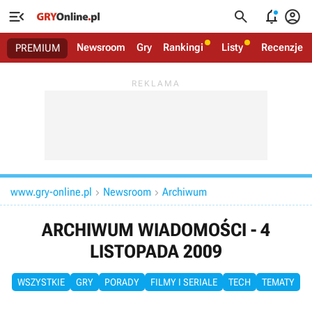




Newsroom
Gry
Rankingi
Listy
Recenzje
PREMIUM
www.gry-online.pl
Newsroom
Archiwum


ARCHIWUM WIADOMOŚCI - 4
LISTOPADA 2009
WSZYSTKIE
GRY
PORADY
FILMY I SERIALE
TECH
TEMATY