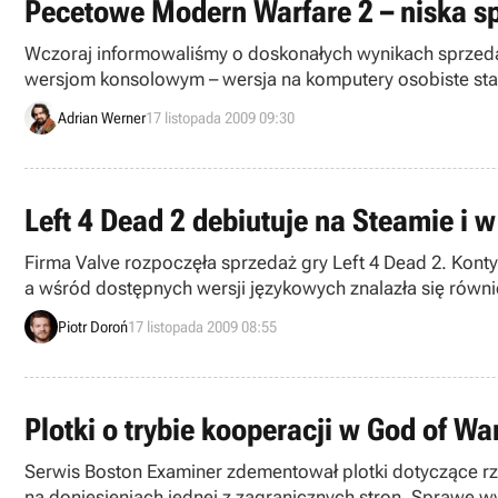
Pecetowe Modern Warfare 2 – niska s
Wczoraj informowaliśmy o doskonałych wynikach sprzedaży 
wersjom konsolowym – wersja na komputery osobiste st
Adrian Werner
17 listopada 2009 09:30
Left 4 Dead 2 debiutuje na Steamie i
Firma Valve rozpoczęła sprzedaż gry Left 4 Dead 2. Kon
a wśród dostępnych wersji językowych znalazła się równi
edycję pecetową, jak i wersję na konsolę Xbox 360.
Piotr Doroń
17 listopada 2009 08:55
Plotki o trybie kooperacji w God of Wa
Serwis Boston Examiner zdementował plotki dotyczące rz
na doniesieniach jednej z zagranicznych stron. Sprawę w