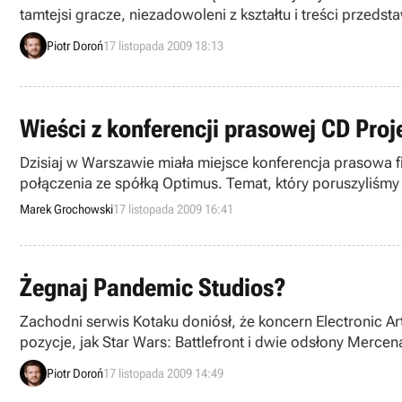
tamtejsi gracze, niezadowoleni z kształtu i treści przeds
Piotr Doroń
17 listopada 2009 18:13
Wieści z konferencji prasowej CD Proj
Dzisiaj w Warszawie miała miejsce konferencja prasowa f
połączenia ze spółką Optimus. Temat, który poruszyliśmy
Marek Grochowski
17 listopada 2009 16:41
Żegnaj Pandemic Studios?
Zachodni serwis Kotaku doniósł, że koncern Electronic Arts jeszcze dzisiaj przeprowadzi likwidację studia deweloperskiego Pandemic, mającego w swym dorobku m.in.
pozycje, jak Star Wars: Battlefront i dwie odsłony Merc
Piotr Doroń
17 listopada 2009 14:49