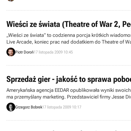
Wieści ze świata (Theatre of War 2, P
„Wieści ze świata” to codzienna porcja krótkich wiadomo
Live Arcade, koniec prac nad dodatkiem do Theatre of War
Piotr Doroń
17 listopada 2009 10:45
Sprzedaż gier - jakość to sprawa poboc
Amerykańska agencja EEDAR opublikowała wyniki swoich 
ma przemyślany marketing. Przedstawiciel firmy Jesse Div
znaczenia.”
Grzegorz Bobrek
17 listopada 2009 10:17