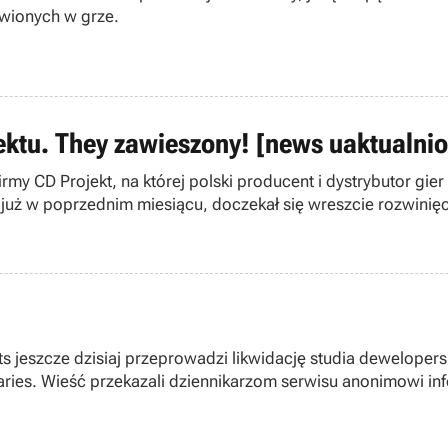
tawionych w grze.
ektu. They zawieszony! [news uaktualni
irmy CD Projekt, na której polski producent i dystrybutor 
 już w poprzednim miesiącu, doczekał się wreszcie rozwinięc
 takie
enaries. Wieść przekazali dziennikarzom serwisu anonimowi 