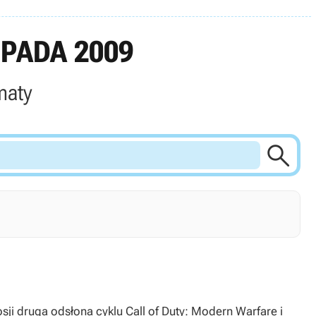
PADA 2009
maty

ji druga odsłona cyklu Call of Duty: Modern Warfare i