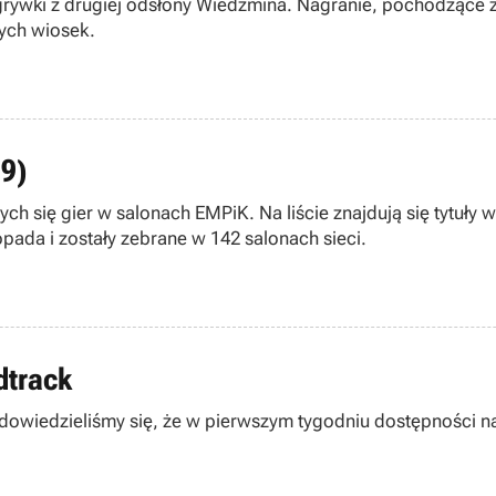
grywki z drugiej odsłony Wiedźmina. Nagranie, pochodzące z
nych wiosek.
09)
ch się gier w salonach EMPiK. Na liście znajdują się tytuły
i Xbox 360. Dane pochodzą z okresu pomiędzy 9 a 15 listopada i zostały zebrane w 142 salonach sieci.
dtrack
dowiedzieliśmy się, że w pierwszym tygodniu dostępności n