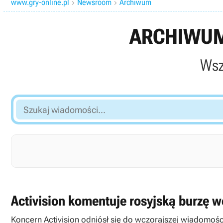
www.gry-online.pl
Newsroom
Archiwum


ARCHIWUM
Wsz
Szukaj
wiadomości...
Activision komentuje rosyjską burzę 
Koncern Activision odniósł się do wczorajszej wiadomości