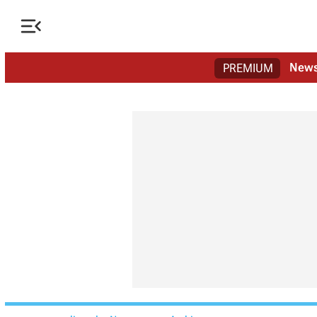

New
PREMIUM