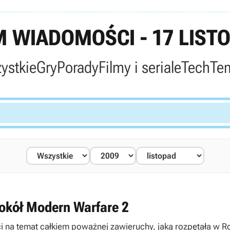
 WIADOMOŚCI - 17 LISTO
ystkie
Gry
Porady
Filmy i seriale
Tech
Te
wokół Modern Warfare 2
 na temat całkiem poważnej zawieruchy, jaką rozpętała w Ros