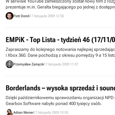
W serwisie YouTube zamieszczony został nowy film z roz
prezentuje m.in. Geralta biegającego po jednej z dostęp
Piotr Doroń
17 listopada 2009 12:50
EMPiK - Top Lista - tydzień 46 (17/11/
Zapraszamy do kolejnego notowania najlepiej sprzedający
Przemysław Zamęcki
17 listopada 2009 11:07
Borderlands – wysoka sprzedaż i soun
Dzięki październikowemu sprawozdaniu organizacji NPD 
Gearbox Software nabyło ponad 400 tysięcy osób.
Adrian Werner
17 listopada 2009 10:50