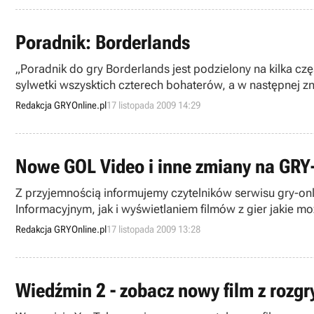
Poradnik: Borderlands
„Poradnik do gry Borderlands jest podzielony na kilka czę
sylwetki wszysktich czterech bohaterów, a w następnej zn
ułatwiającymi nawigację pomiędzy obszarami."
Redakcja GRYOnline.pl
17 listopada 2009 14:29
Nowe GOL Video i inne zmiany na GRY
Z przyjemnością informujemy czytelników serwisu gry-on
Informacyjnym, jak i wyświetlaniem filmów z gier jakie m
Redakcja GRYOnline.pl
17 listopada 2009 13:28
Wiedźmin 2 - zobacz nowy film z rozgr