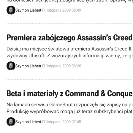
wsparcia innych postaci.
Szymon Liebert
17 listopada 2009 08:49
Premiera zabójczego Assassin’s Creed 
Dzisiaj ma miejsce światowa premiera Assassin’s Creed II,
wydawcy Ubisoft. Z wczorajszych informacji wiemy, że gra
teraz z zagranicznego sklepu.
Szymon Liebert
17 listopada 2009 08:26
Beta i materiały z Command & Conquer 
Na łamach serwisu GameSpot rozpoczęły się zapisy na prz
Produkcję wypróbować mogą już teraz subskrybenci płatne
Electronic Arts wypuścili nowe materiały z gry.
Szymon Liebert
17 listopada 2009 07:45