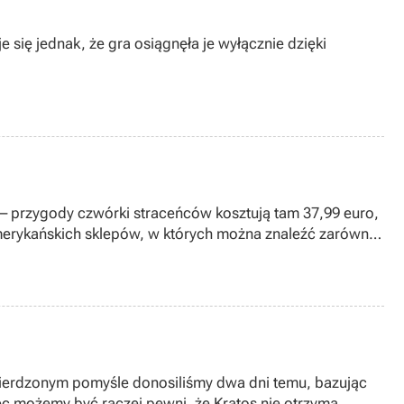
 się jednak, że gra osiągnęła je wyłącznie dzięki
– przygody czwórki straceńców kosztują tam 37,99 euro,
 amerykańskich sklepów, w których można znaleźć zarówno
wierdzonym pomyśle donosiliśmy dwa dni temu, bazując
ęc możemy być raczej pewni, że Kratos nie otrzyma