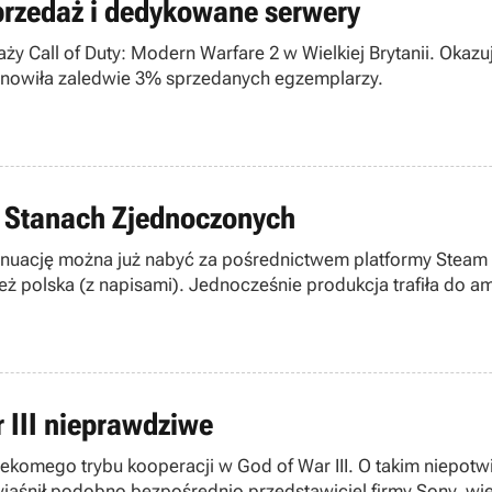
przedaż i dedykowane serwery
Call of Duty: Modern Warfare 2 w Wielkiej Brytanii. Okazuje
anowiła zaledwie 3% sprzedanych egzemplarzy.
 w Stanach Zjednoczonych
tynuację można już nabyć za pośrednictwem platformy Steam 
eż polska (z napisami). Jednocześnie produkcja trafiła do
r III nieprawdziwe
ekomego trybu kooperacji w God of War III. O takim niepot
yjaśnił podobno bezpośrednio przedstawiciel firmy Sony, wi