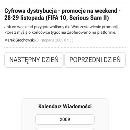
Marc Whitten, dyrektor generalny usługi Xbox Live.
Cyfrowa dystrybucja - promocje na weekend -
28-29 listopada (FIFA 10, Serious Sam II)
Jak co weekend przygotowaliśmy dla Was zestawienie promocji,
które z myślą o końcówce tygodnia zaoferowano na platformie
Steam oraz w serwisach Good Old Games, Impulse, Direct2Drive i
Marek Grochowski
28 listopada 2009 07:35
GamersGate. Tym razem wśród tytułów, jakie internetowe sieci
sprzedaży oferują po niższej cenie (do poniedziałku), znalazły się
m.in. Serious Sam II oraz Nikopol.
NASTĘPNY DZIEŃ
POPRZEDNI DZIEŃ
Kalendarz Wiadomości
2009