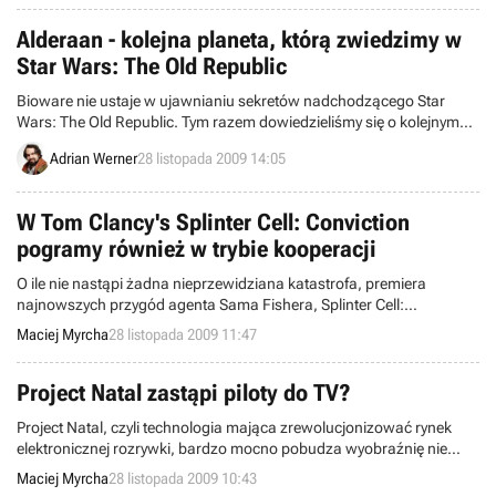
Alderaan - kolejna planeta, którą zwiedzimy w
Star Wars: The Old Republic
Bioware nie ustaje w ujawnianiu sekretów nadchodzącego Star
Wars: The Old Republic. Tym razem dowiedzieliśmy się o kolejnym
miejscu, które będziemy mieli okazję zwiedzić w grze. Jest nią
Adrian Werner
28 listopada 2009 14:05
planeta Alderaan – ta sama, która wiele tysięcy lat później zostanie
zniszczona przez superlaser Gwiazdy Śmierci.
W Tom Clancy's Splinter Cell: Conviction
pogramy również w trybie kooperacji
O ile nie nastąpi żadna nieprzewidziana katastrofa, premiera
najnowszych przygód agenta Sama Fishera, Splinter Cell:
Conviction, będzie miała miejsce w lutym przyszłego roku. Jako, że
Maciej Myrcha
28 listopada 2009 11:47
czasu pozostało już niewiele, pora więc na zaostrzanie apetytu
graczy na wspomnianą produkcję i podgrzewanie wokół niej
atmosfery.
Project Natal zastąpi piloty do TV?
Project Natal, czyli technologia mająca zrewolucjonizować rynek
elektronicznej rozrywki, bardzo mocno pobudza wyobraźnię nie
tylko graczy czy producentów gier, ale również „wizjonerów”
Maciej Myrcha
28 listopada 2009 10:43
wykraczających dalej w przyszłość. Jednym z nich wydaje się być