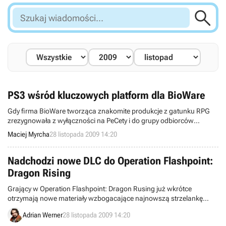

Szukaj
wiadomości...
PS3 wśród kluczowych platform dla BioWare
Gdy firma BioWare tworząca znakomite produkcje z gatunku RPG
zrezygnowała z wyłączności na PeCety i do grupy odbiorców
dołączyła również konsolowców, część posiadaczy komputerów
Maciej Myrcha
28 listopada 2009 14:20
osobistych poczuła się z pewnością „zdradzona”. Niestety, takie są
jednak prawa rynku – obecnie pojawia się coraz więcej produkcji
multiplatformowych. I wygląda na to, że podobny kierunek obrało
Nadchodzi nowe DLC do Operation Flashpoint:
BioWare.
Dragon Rising
Grający w Operation Flashpoint: Dragon Rusing już wkrótce
otrzymają nowe materiały wzbogacające najnowszą strzelankę
Codemasters.
Adrian Werner
28 listopada 2009 14:20