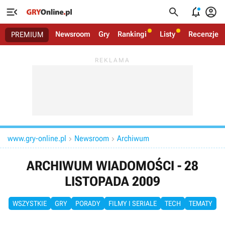




Newsroom
Gry
Rankingi
Listy
Recenzje
PREMIUM
www.gry-online.pl
Newsroom
Archiwum


ARCHIWUM WIADOMOŚCI - 28
LISTOPADA 2009
WSZYSTKIE
GRY
PORADY
FILMY I SERIALE
TECH
TEMATY