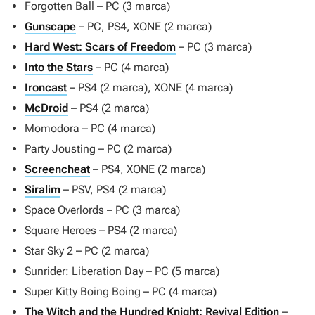
Forgotten Ball
– PC (3 marca)
Gunscape
– PC, PS4, XONE (2 marca)
Hard West: Scars of Freedom
– PC (3 marca)
Into the Stars
– PC (4 marca)
Ironcast
– PS4 (2 marca), XONE (4 marca)
McDroid
– PS4 (2 marca)
Momodora
– PC (4 marca)
Party Jousting
– PC (2 marca)
Screencheat
– PS4, XONE (2 marca)
Siralim
– PSV, PS4 (2 marca)
Space Overlords
– PC (3 marca)
Square Heroes
– PS4 (2 marca)
Star Sky 2
– PC (2 marca)
Sunrider: Liberation Day
– PC (5 marca)
Super Kitty Boing Boing
– PC (4 marca)
The Witch and the Hundred Knight: Revival Edition
–