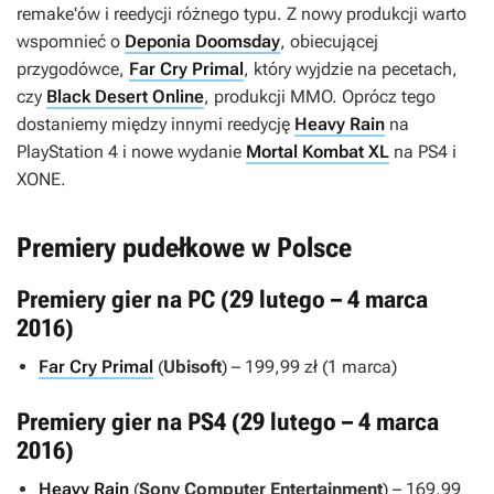
remake'ów i reedycji różnego typu. Z nowy produkcji warto
wspomnieć o
Deponia Doomsday
, obiecującej
przygodówce,
Far Cry Primal
, który wyjdzie na pecetach,
czy
Black Desert Online
, produkcji MMO. Oprócz tego
dostaniemy między innymi reedycję
Heavy Rain
na
PlayStation 4 i nowe wydanie
Mortal Kombat XL
na PS4 i
XONE.
Premiery pudełkowe w Polsce
Premiery gier na PC (29 lutego – 4 marca
2016)
Far Cry Primal
(
Ubisoft
) – 199,99 zł (1 marca)
Premiery gier na PS4 (29 lutego – 4 marca
2016)
Heavy Rain
(
Sony Computer Entertainment
) – 169,99