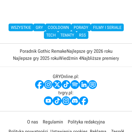
WSZYSTKIE
GRY
COOLDOWN
PORADY
FILMY I SERIALE
TECH
TEMATY
RSS
Poradnik Gothic Remake
Najlepsze gry 2026 roku
Najlepsze gry 2025 roku
Wiedźmin 4
Najbliższe premiery
GRYOnline.pl:
tvgry.pl:
O nas
Regulamin
Polityka redakcyjna
Polityka prywatności
Ustawienia cookies
Reklama
Zespół