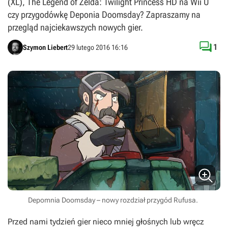
(XL), The Legend of Zelda: Twilight Princess HD na Wii U
czy przygodówkę Deponia Doomsday? Zapraszamy na
przegląd najciekawszych nowych gier.

1
Szymon Liebert
29 lutego 2016 16:16
Depomnia Doomsday – nowy rozdział przygód Rufusa.
Przed nami tydzień gier nieco mniej głośnych lub wręcz