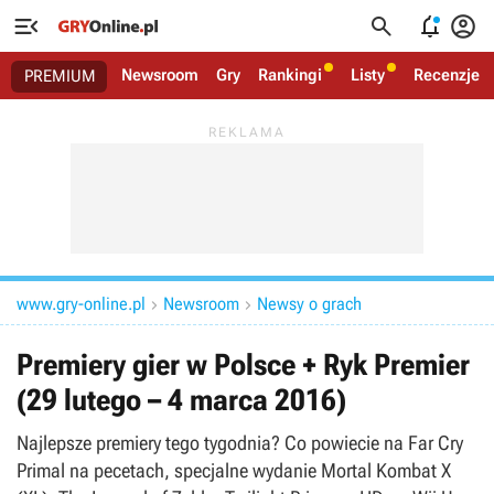




Newsroom
Gry
Rankingi
Listy
Recenzje
PREMIUM
www.gry-online.pl
Newsroom
Newsy o grach


Premiery gier w Polsce + Ryk Premier
(29 lutego – 4 marca 2016)
Najlepsze premiery tego tygodnia? Co powiecie na Far Cry
Primal na pecetach, specjalne wydanie Mortal Kombat X