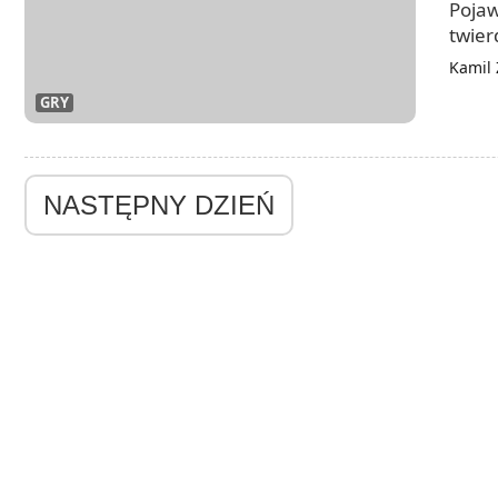
Pojaw
twier
kosme
Kamil 
win.
GRY
NASTĘPNY DZIEŃ