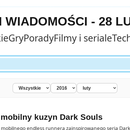
WIADOMOŚCI - 28 L
ie
Gry
Porady
Filmy i seriale
Tec
e mobilny kuzyn Dark Souls
 mobilnego endless runnera zainspirowanego serią Dark S