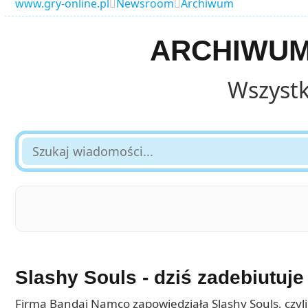
www.gry-online.pl
Newsroom
Archiwum


ARCHIWUM 
Wszystk
Szukaj
wiadomości...
Slashy Souls - dziś zadebiutuj
Firma Bandai Namco zapowiedziała Slashy Souls, czyli