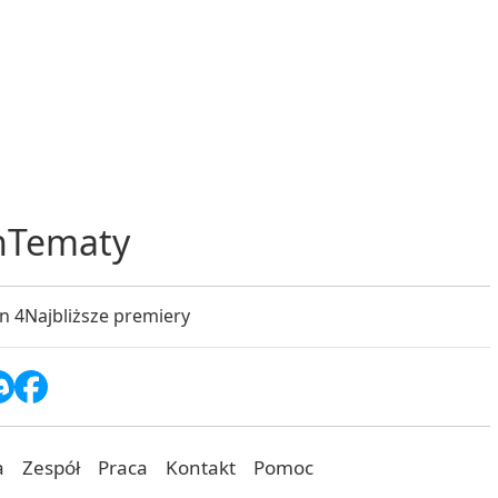
h
Tematy
n 4
Najbliższe premiery
a
Zespół
Praca
Kontakt
Pomoc