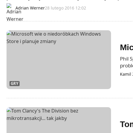
Adrian Werner
28 lutego 2016 12:02
Mic
Phil 
probl
Kamil 
GRY
Tom