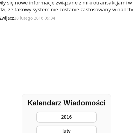
iły się nowe informacje związane z mikrotransakcjami w T
dzi, że takowy system nie zostanie zastosowany w nadchod
tycznymi elementami. Jakkolwiek by nie było, pewnym je
Zwijacz
28 lutego 2016 09:34
Kalendarz Wiadomości
2016
luty