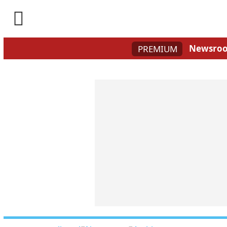

Newsro
PREMIUM