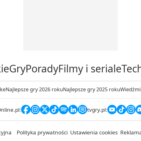
ie
Gry
Porady
Filmy i seriale
Tec
ake
Najlepsze gry 2026 roku
Najlepsze gry 2025 roku
Wiedźmi
line.pl:
tvgry.pl:
cyjna
Polityka prywatności
Ustawienia cookies
Reklam