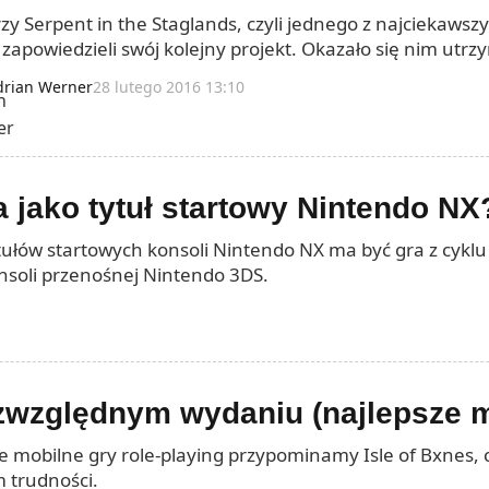
zy Serpent in the Staglands, czyli jednego z najciekawsz
 zapowiedzieli swój kolejny projekt. Okazało się nim u
er Dreams.
drian Werner
28 lutego 2016 13:10
a jako tytuł startowy Nintendo NX
tytułów startowych konsoli Nintendo NX ma być gra z cyk
nsoli przenośnej Nintendo 3DS.
bezwzględnym wydaniu (najlepsze 
e mobilne gry role-playing przypominamy Isle of Bxnes, 
 trudności.