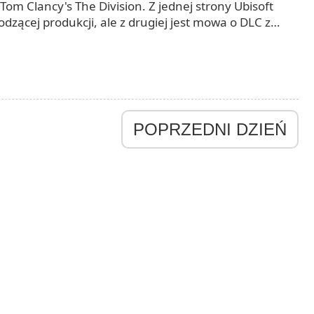
om Clancy's The Division. Z jednej strony Ubisoft
zącej produkcji, ale z drugiej jest mowa o DLC z
st, że w grze nie spotkamy się z elementami pay-to-
POPRZEDNI DZIEŃ