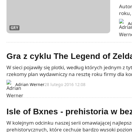
Autor
roku,
Copp
A
GRY
Gra z cyklu The Legend of Zeld
W sieci pojawiły się plotki, według których jednym z 
rzekomy plan wydawniczy na resztę roku firmy dla ko
Adrian Werner
28 lutego 2016 12:08
Isle of Bxnes - prehistoria w 
W kolejnym odcinku naszej serii omawiającej najlepsz
prehistorycznych, które cechuje bardzo wysoki poziom