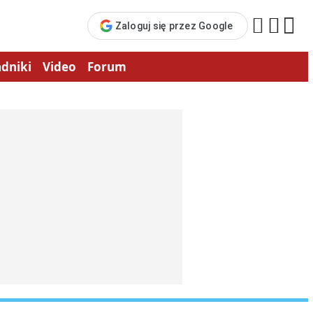



Zaloguj się przez Google
dniki
Video
Forum