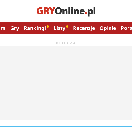
om
Gry
Rankingi
Listy
Recenzje
Opinie
Pora