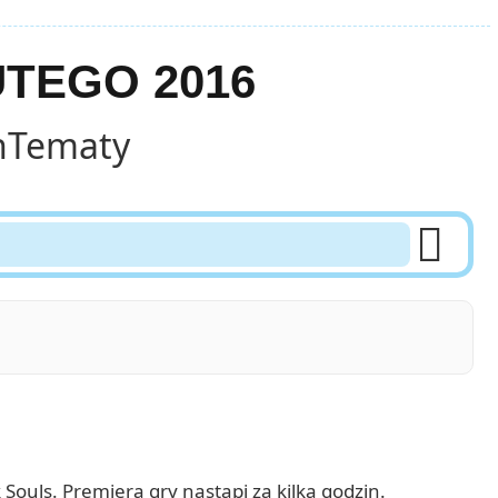
UTEGO 2016
h
Tematy

ouls. Premiera gry nastąpi za kilka godzin.