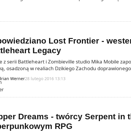
owiedziano Lost Frontier - west
tleheart Legacy
 z serii Battleheart i Zombieville studio Mika Mobile zapo
ą, osadzoną w realiach Dzikiego Zachodu doprawionego
drian Werner
28 lutego 2016 13:13
per Dreams - twórcy Serpent in 
berpunkowym RPG