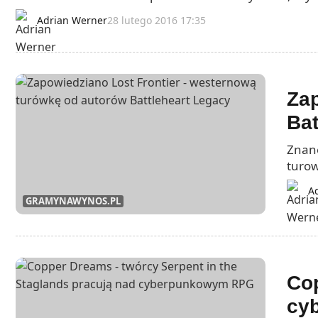
Adrian Werner
28 lutego 2016 17:35
Zap
Bat
Znane
turow
A
GRAMYNAWYNOS.PL
Cop
cy