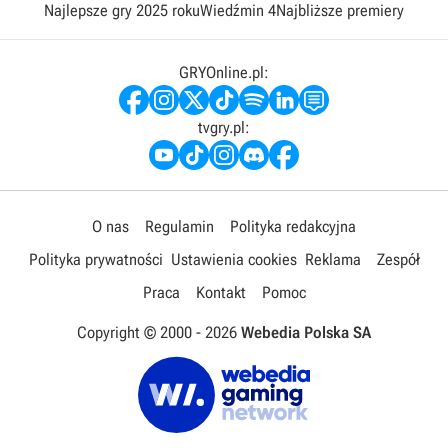
Najlepsze gry 2025 roku
Wiedźmin 4
Najbliższe premiery
GRYOnline.pl:
tvgry.pl:
O nas
Regulamin
Polityka redakcyjna
Polityka prywatności
Ustawienia cookies
Reklama
Zespół
Praca
Kontakt
Pomoc
Copyright © 2000 -
2026
Webedia Polska SA