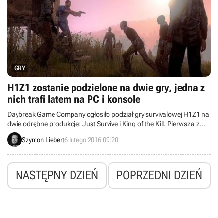
GRY
H1Z1 zostanie podzielone na dwie gry, jedna z
nich trafi latem na PC i konsole
Daybreak Game Company ogłosiło podział gry survivalowej H1Z1 na
dwie odrębne produkcje: Just Survive i King of the Kill. Pierwsza z
nich będzie koncentrowała się na rozgrywce sandboksowej, a druga
Szymon Liebert
6 lutego 2016 09:20
rozwinie tryb rywalizacyjny Battle Royale. Co więcej, King of the Kill
latem doczeka się premiery na pecetach i konsolach.
NASTĘPNY DZIEŃ
POPRZEDNI DZIEŃ