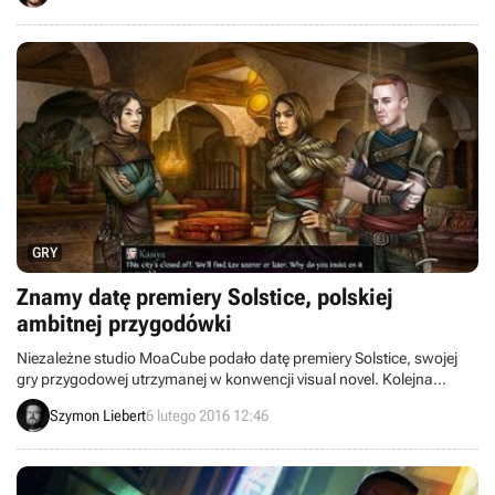
GRY
Znamy datę premiery Solstice, polskiej
ambitnej przygodówki
Niezależne studio MoaCube podało datę premiery Solstice, swojej
gry przygodowej utrzymanej w konwencji visual novel. Kolejna
produkcja autorów Cinders i Bonfire trafi do graczy już w przyszłym
Szymon Liebert
6 lutego 2016 12:46
tygodniu. Dla zachęty jeden z bardziej znanych polskich
niezależnych deweloperów wypuścił zwiastun gry.