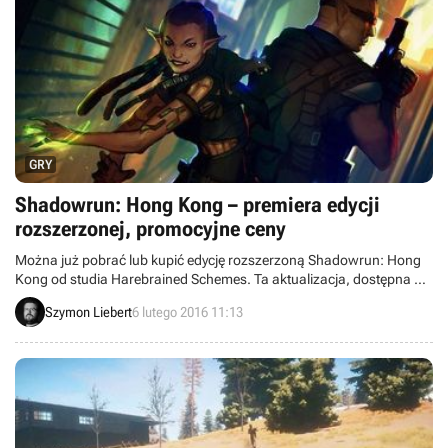
GRY
Shadowrun: Hong Kong – premiera edycji
rozszerzonej, promocyjne ceny
Można już pobrać lub kupić edycję rozszerzoną Shadowrun: Hong
Kong od studia Harebrained Schemes. Ta aktualizacja, dostępna dla
posiadaczy gry za darmo, wprowadza sporo nowej treści i
Szymon Liebert
6 lutego 2016 11:13
poprawek. Osoby, które nie mają jeszcze produkcji, mogą kupić ją w
niższej cenie dzięki specjalnej promocji.