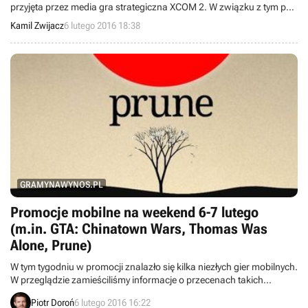
przyjęta przez media gra strategiczna XCOM 2. W związku z tym po
raz kolejny prosimy Was o pomoc w tworzeniu bazy informacji o tym,
Kamil Zwijacz
6 lutego 2016 18:38
jak produkcja radzi sobie na rożnych konfiguracjach sprzętowych.
GRAMYNAWYNOS.PL
Promocje mobilne na weekend 6-7 lutego
(m.in. GTA: Chinatown Wars, Thomas Was
Alone, Prune)
W tym tygodniu w promocji znalazło się kilka niezłych gier mobilnych.
W przeglądzie zamieściliśmy informacje o przecenach takich
produkcji jak GTA: Chinatown Wars, Thomas Was Alone, seria
Piotr Doroń
6 lutego 2016 16:22
Blackwell oraz Prune.