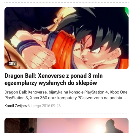
zmianę wcześniejszych typów.
GRY
Dragon Ball: Xenoverse z ponad 3 mln
egzemplarzy wysłanych do sklepów
Dragon Ball: Xenoverse, bijatyka na konsole PlayStation 4, Xbox One,
PlayStation 3, Xbox 360 oraz komputery PC stworzona na podstawie
słynnego cyklu mangi i anime, została w ciągu roku wysłana do
Kamil Zwijacz
6 lutego 2016 09:28
sprzedawców w nakładzie przekraczającym 3 miliony egzmeplarzy.