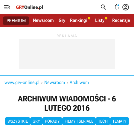




Newsroom
Gry
Rankingi
Listy
Recenzje
PREMIUM
www.gry-online.pl
Newsroom
Archiwum


ARCHIWUM WIADOMOŚCI - 6
LUTEGO 2016
WSZYSTKIE
GRY
PORADY
FILMY I SERIALE
TECH
TEMATY