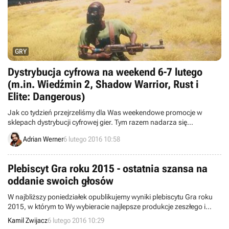
GRY
Dystrybucja cyfrowa na weekend 6-7 lutego
(m.in. Wiedźmin 2, Shadow Warrior, Rust i
Elite: Dangerous)
Jak co tydzień przejrzeliśmy dla Was weekendowe promocje w
sklepach dystrybucji cyfrowej gier. Tym razem nadarza się
sposobność, aby w atrakcyjnych cenach kupić takie produkcje jak
Adrian Werner
6 lutego 2016 10:58
Rust, Shadow Warrior, Age of Mythology: Extended Edition, Don’t
Starve, Antichamber, Elite Dangerous, The Long Dark czy Wiedźmin
2: Zabójcy Królów. .
Plebiscyt Gra roku 2015 - ostatnia szansa na
oddanie swoich głosów
W najbliższy poniedziałek opublikujemy wyniki plebiscytu Gra roku
2015, w którym to Wy wybieracie najlepsze produkcje zeszłego i
najlepiej rokujące tytuły bieżącego roku. Głosowanie trwa do 7
Kamil Zwijacz
6 lutego 2016 10:29
lutego, więc macie ostatnią szansę na oddanie swoich głosów lub