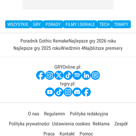
WSZYSTKIE
GRY
PORADY
FILMY I SERIALE
TECH
TEMATY
Poradnik Gothic Remake
Najlepsze gry 2026 roku
Najlepsze gry 2025 roku
Wiedźmin 4
Najbliższe premiery
GRYOnline.pl:
tvgry.pl:
O nas
Regulamin
Polityka redakcyjna
Polityka prywatności
Ustawienia cookies
Reklama
Zespół
Praca
Kontakt
Pomoc