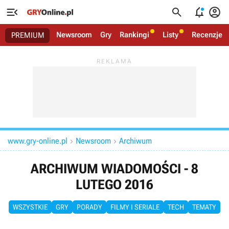




Newsroom
Gry
Rankingi
Listy
Recenzje
PREMIUM
www.gry-online.pl
Newsroom
Archiwum


ARCHIWUM WIADOMOŚCI - 8
LUTEGO 2016
WSZYSTKIE
GRY
PORADY
FILMY I SERIALE
TECH
TEMATY