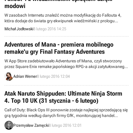
modowi
W zasobach Internetu znaleźć można modyfikację do Fallouta 4,
która dodaje do świata gry ekwipunek wiedźmiński z prologu
Wiedźmina 3: Dzikiego Gonu.
Michał Jodłowski
8 lutego 2016 14:25
Adventures of Mana - premiera mobilnego
remake'u gry Final Fantasy Adventures
W App Store zadebiutowało Adventures of Mana, czyli stworzony
przez Square Enix remake japońskiego RPG-a akcji zatytułowanego
Final Fantasy Adventures. W porównaniu z pierwowzorem autorzy
Adrian Werner
8 lutego 2016 12:04
opracowali zupełnie nową i w pełni trójwymiarową oprawę
graficzną.
Atak Naruto Shippuden: Ultimate Ninja Storm
4. Top 10 UK (31 stycznia - 6 lutego)
Call of Duty: Black Ops III ponownie zostaje najlepiej sprzedającą się
grą tygodnia według danych firmy GfK, monitorującej handel
detaliczny w Wielkiej Brytanii. Wśród nowości pojawiło się między
Przemysław Zamęcki
8 lutego 2016 12:01
innymi Naruto Shippuden: Ultimate Ninja Storm 4.