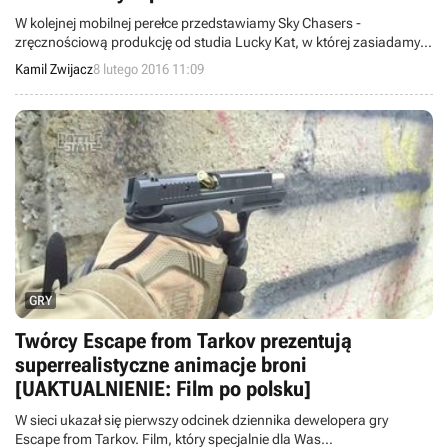
W kolejnej mobilnej perełce przedstawiamy Sky Chasers -
zręcznościową produkcję od studia Lucky Kat, w której zasiadamy
za sterami kartonowej maszyny latającej.
Kamil Zwijacz
8 lutego 2016 11:09
GRY
Twórcy Escape from Tarkov prezentują
superrealistyczne animacje broni
[UAKTUALNIENIE: Film po polsku]
W sieci ukazał się pierwszy odcinek dziennika dewelopera gry
Escape from Tarkov. Film, który specjalnie dla Was