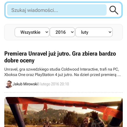

Szukaj
wiadomości...
Premiera Unravel już jutro. Gra zbiera bardzo
dobre oceny
Unravel, gra szwedzkiego studia Coldwood Interactive, trafi na PC,
Xboksa One oraz PlayStation 4 już jutro. Na dzień przed premierą w
sieci zaczęły pojawiać się pierwsze recenzje, sugerujące, że mamy
Jakub Mirowski
8 lutego 2016 20:10
do czynienia z naprawdę solidnym tytułem.