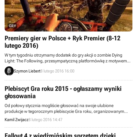
GRY
Premiery gier w Polsce + Ryk Premier (8-12
lutego 2016)
W tym tygodniu otrzymamy dodatek do gry akcji o zombie Dying
Light: The Following, przesympatyczną platformówkę z motywem
włóczki Unravel, a także przygodówkę o leśniku Firewatch.
Szymon Liebert
8 lutego 2016 16:00
Plebiscyt Gra roku 2015 - ogłaszamy wyniki
głosowania
Od połowy stycznia mogliście głosować na swoje ulubione
produkcje w tegorocznym plebiscycie Gra roku, organizowanym
przez serwis GRY-OnLine.pl. Walka rozgrywała się w dwóch
Kamil Zwijacz
8 lutego 2016 14:47
głównych kategoriach - Gra roku 2015 i Najbardziej oczekiwana gra
2016 roku - w których nominowanych było po 50 produkcji. Dziś
pragniemy ujawnić wyniki.
Fallout 4 z wiedźmińskim sprzętem dzięki