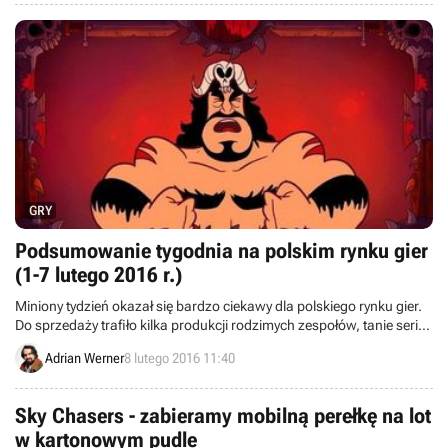
GRY
Podsumowanie tygodnia na polskim rynku gier
(1-7 lutego 2016 r.)
Miniony tydzień okazał się bardzo ciekawy dla polskiego rynku gier.
Do sprzedaży trafiło kilka produkcji rodzimych zespołów, tanie serie
wydawnicze firmy Cenega zostały solidnie wzmocnione, ponadto
Adrian Werner
8 lutego 2016 11:40
poznaliśmy daty premier garści tytułów.
Sky Chasers - zabieramy mobilną perełkę na lot
w kartonowym pudle