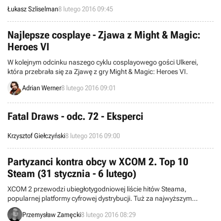
przetłumaczyliśmy na język polski, skupia się na bardzo
Łukasz Szliselman
8 lutego 2016 09:45
realistycznym odwzorowaniu broni i wszelkich związanych z nią
animacji.
Najlepsze cosplaye - Zjawa z Might & Magic:
Heroes VI
W kolejnym odcinku naszego cyklu cosplayowego gości Ulkerei,
która przebrała się za Zjawę z gry Might & Magic: Heroes VI.
Adrian Werner
8 lutego 2016 09:01
Fatal Draws - odc. 72 - Eksperci
Krzysztof Giełczyński
8 lutego 2016 09:00
Partyzanci kontra obcy w XCOM 2. Top 10
Steam (31 stycznia - 6 lutego)
XCOM 2 przewodzi ubiegłotygodniowej liście hitów Steama,
popularnej platformy cyfrowej dystrybucji. Tuż za najwyższym
stopniu podium znalazło się Grand Theft Auto V, a oczko niżej trafił
Przemysław Zamęcki
8 lutego 2016 08:29
Fallout 4.