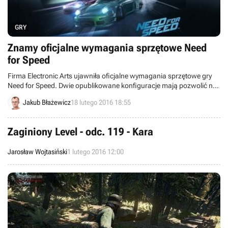
GRY
Znamy oficjalne wymagania sprzętowe Need
for Speed
Firma Electronic Arts ujawniła oficjalne wymagania sprzętowe gry
Need for Speed. Dwie opublikowane konfiguracje mają pozwolić na
uruchomienie gry na najniższych oraz na wysokich ustawieniach
Jakub Błażewicz
18 lutego 2016 18:55
graficznych.
Zaginiony Level - odc. 119 - Kara
Jarosław Wojtasiński
1 lutego 2016 12:00