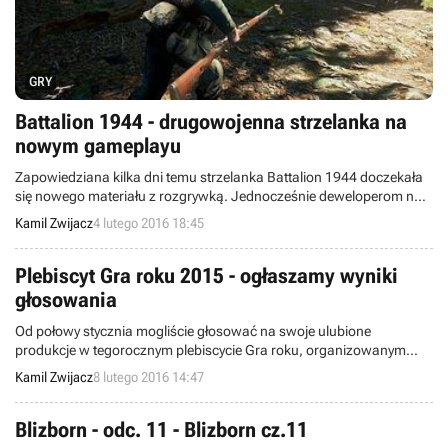
GRY
Battalion 1944 - drugowojenna strzelanka na
nowym gameplayu
Zapowiedziana kilka dni temu strzelanka Battalion 1944 doczekała
się nowego materiału z rozgrywką. Jednocześnie deweloperom na
Kickstarterze udało się już zebrać ponad 90 tysięcy z wymaganych
Kamil Zwijacz
4 lutego 2016 18:45
100 tysięcy funtów.
Plebiscyt Gra roku 2015 - ogłaszamy wyniki
głosowania
Od połowy stycznia mogliście głosować na swoje ulubione
produkcje w tegorocznym plebiscycie Gra roku, organizowanym
przez serwis GRY-OnLine.pl. Walka rozgrywała się w dwóch
Kamil Zwijacz
8 lutego 2016 14:47
głównych kategoriach - Gra roku 2015 i Najbardziej oczekiwana gra
2016 roku - w których nominowanych było po 50 produkcji. Dziś
pragniemy ujawnić wyniki.
Blizborn - odc. 11 - Blizborn cz.11