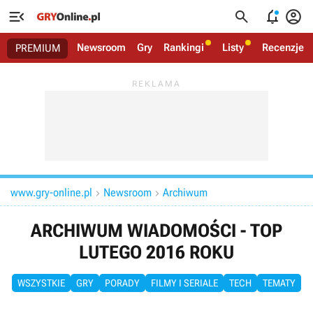




Newsroom
Gry
Rankingi
Listy
Recenzje
PREMIUM
www.gry-online.pl
Newsroom
Archiwum


ARCHIWUM WIADOMOŚCI - TOP
LUTEGO 2016 ROKU
WSZYSTKIE
GRY
PORADY
FILMY I SERIALE
TECH
TEMATY