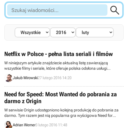

Szukaj
wiadomości...
Netflix w Polsce - pełna lista seriali i filmów
W niniejszym artykule znajdziecie aktualną listę zawierającą
wszystkie filmy i seriale, które oferuje polska odsłona usługi
streamingowej Netflix, z zaznaczeniem pozycji z polskimi napisami.
Jakub Mirowski
27 lutego 2016 14:20
Need for Speed: Most Wanted do pobrania za
darmo z Origin
W serwisie Origin udostępniono kolejną produkcję do pobrania za
darmo. Tym razem jest nią popularna gra wyścigowa Need for
Speed: Most Wanted z 2012 roku.
Adrian Werner
3 lutego 2016 11:48