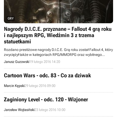
GRY
Nagrody D.I.C.E. przyznane – Fallout 4 grą roku
i najlepszym RPG, Wiedźmin 3 z trzema
statuetkami
Rozdano prestiżowe nagrody D.I.C.E. Grą roku został Fallout 4, który
zwyciężył także w kategoriach RPG/MMORPG oraz wybitnego
osiągnięcia w zakresie reżyserii. Po trzy statuetki zdobyły również
Janusz Guzowski
19 lutego 2016 14:20
Wiedźmin 3: Dziki Gon, Rocket League oraz Ori and the Blind Forest.
Cartoon Wars - odc. 83 - Co za dziwak
Marcin Kępski
29 lutego 2016 09:00
Zaginiony Level - odc. 120 - Wizjoner
Jarosław Wojtasiński
23 lutego 2016 10:00