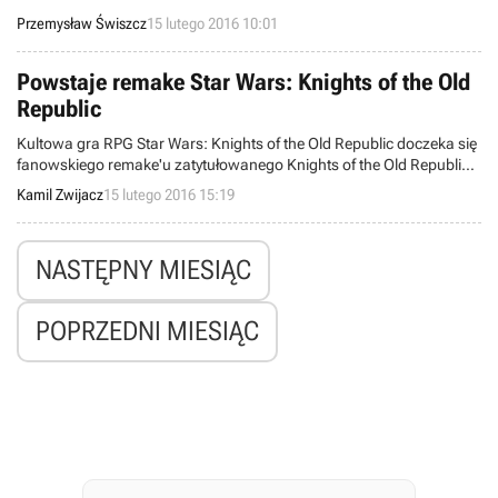
Przemysław Świszcz
15 lutego 2016 10:01
Powstaje remake Star Wars: Knights of the Old
Republic
Kultowa gra RPG Star Wars: Knights of the Old Republic doczeka się
fanowskiego remake'u zatytułowanego Knights of the Old Republic:
Apeiron. Projekt obecnie znajduje się w fazie pre-alfa i powstaje przy
Kamil Zwijacz
15 lutego 2016 15:19
wykorzystaniu technologii Unreal Engine 4.
NASTĘPNY MIESIĄC
POPRZEDNI MIESIĄC