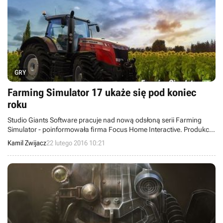
GRY
Farming Simulator 17 ukaże się pod koniec
roku
Studio Giants Software pracuje nad nową odsłoną serii Farming
Simulator - poinformowała firma Focus Home Interactive. Produkcja
ma się ukazać pod koniec bieżącego roku jednocześnie na
Kamil Zwijacz
22 lutego 2016 10:21
konsolach oraz komputerach osobistych.