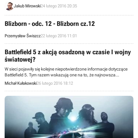
IV: Black Flag. Jak dotąd żadna z firm nie skomentowała oficjalnie
Jakub Mirowski
24 lutego 2016 20:35
zaistniałej sytuacji.
Blizborn - odc. 12 - Blizborn cz.12
Przemysław Świszcz
22 lutego 2016 11:01
Battlefield 5 z akcją osadzoną w czasie I wojny
światowej?
W sieci pojawiły się kolejne niepotwierdzone informacje dotyczące
Battlefield 5. Tym razem wskazują one na to, że najnowsza
produkcja studia DICE będzie osadzona w czasach I wojny
Michał Kułakowski
26 lutego 2016 18:12
światowej. Zaprzecza to jednak wcześniejszym nieoficjalnym
doniesieniom o grze, mówiącym o dalekiej lub bliskiej przyszłości.