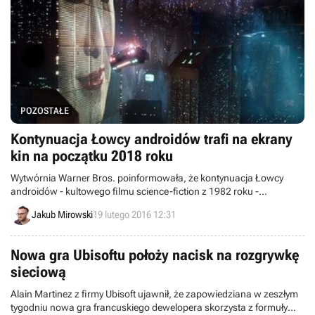
POZOSTAŁE
Kontynuacja Łowcy androidów trafi na ekrany
kin na początku 2018 roku
Wytwórnia Warner Bros. poinformowała, że kontynuacja Łowcy
androidów - kultowego filmu science-fiction z 1982 roku -
zadebiutuje w Ameryce Północnej 12 stycznia 2018 roku. Na polską
Jakub Mirowski
19 lutego 2016 12:31
premierę zapewne nie będziemy musieli czekać zbyt długo.
Nowa gra Ubisoftu położy nacisk na rozgrywkę
sieciową
Alain Martinez z firmy Ubisoft ujawnił, że zapowiedziana w zeszłym
tygodniu nowa gra francuskiego dewelopera skorzysta z formuły