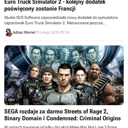
Euro Truck Simulator 2 - kolejny dodatek
poświęcony zostanie Francji
Studio SCS Software zapowiedziało nowy dodatek do symulatora
ciężarówek Euro Truck Simulator 2. Nienazwane jeszcze
rozszerzenie skoncentruje się na rozbudowie zawartych w grze
Adrian Werner
19 lutego 2016 09:54
terenów Francji.
GRY
SEGA rozdaje za darmo Streets of Rage 2,
Binary Domain i Condemned: Criminal Origins
W ramach trwającej od kilku dni akcji Make War Not Love 3 firma