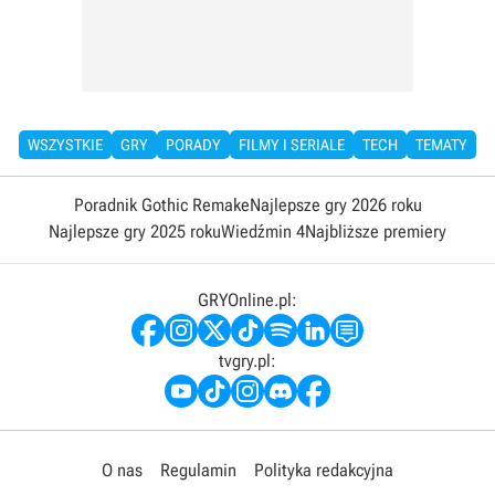
WSZYSTKIE
GRY
PORADY
FILMY I SERIALE
TECH
TEMATY
Poradnik Gothic Remake
Najlepsze gry 2026 roku
Najlepsze gry 2025 roku
Wiedźmin 4
Najbliższe premiery
GRYOnline.pl:
tvgry.pl:
O nas
Regulamin
Polityka redakcyjna