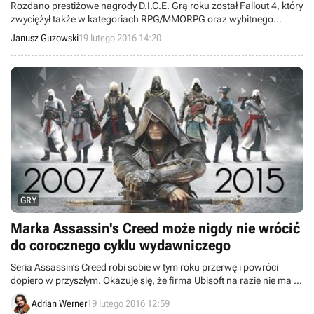
Rozdano prestiżowe nagrody D.I.C.E. Grą roku został Fallout 4, który
zwyciężył także w kategoriach RPG/MMORPG oraz wybitnego
osiągnięcia w zakresie reżyserii. Po trzy statuetki zdobyły również
Janusz Guzowski
19 lutego 2016 14:20
Wiedźmin 3: Dziki Gon, Rocket League oraz Ori and the Blind Forest.
GRY
Marka Assassin's Creed może nigdy nie wrócić
do corocznego cyklu wydawniczego
Seria Assassin’s Creed robi sobie w tym roku przerwę i powróci
dopiero w przyszłym. Okazuje się, że firma Ubisoft na razie nie ma w
planach przywrócenia corocznego cyklu wydawniczego dla tej serii.
Adrian Werner
19 lutego 2016 12:59