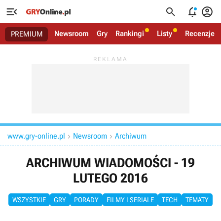




Newsroom
Gry
Rankingi
Listy
Recenzje
PREMIUM
www.gry-online.pl
Newsroom
Archiwum


ARCHIWUM WIADOMOŚCI - 19
LUTEGO 2016
WSZYSTKIE
GRY
PORADY
FILMY I SERIALE
TECH
TEMATY