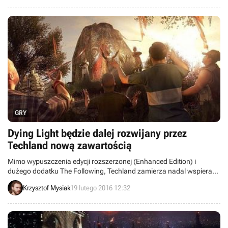
GRY
Dying Light będzie dalej rozwijany przez
Techland nową zawartością
Mimo wypuszczenia edycji rozszerzonej (Enhanced Edition) i
dużego dodatku The Following, Techland zamierza nadal wspierać
grę Dying Light. Deweloper obiecał, że będzie dostarczał nową
Krzysztof Mysiak
19 lutego 2016 12:32
zawartość jeszcze przez cały 2016 rok – i być może wcale na tym nie
poprzestanie.