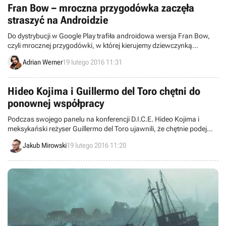
Fran Bow – mroczna przygodówka zaczęła
straszyć na Androidzie
Do dystrybucji w Google Play trafiła androidowa wersja Fran Bow,
czyli mrocznej przygodówki, w której kierujemy dziewczynką
zamkniętą w szpitalu psychiatrycznym.
Adrian Werner
19 lutego 2016 11:31
Hideo Kojima i Guillermo del Toro chętni do
ponownej współpracy
Podczas swojego panelu na konferencji D.I.C.E. Hideo Kojima i
meksykański reżyser Guillermo del Toro ujawnili, że chętnie podejmą
się w przyszłości wspólnego projektu. Duet ten był odpowiedzialny
Jakub Mirowski
19 lutego 2016 11:20
za skasowany w kwietniu ubiegłego roku horror Silent Hills.