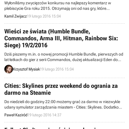
Wyłoniliśmy zwycięzców konkursu na najlepszy komentarz w
plebiscycie Gra roku 2015. Otrzymają oni od nas gry, które
zwyciężyły w dwóch głównych kategoriach, czyli Wiedźmina 3: Dziki
Kamil Zwijacz
19 lutego 2016 15:04
Gon i Mass Effect: Andromeda (po premierze).
Wieści ze świata (Humble Bundle,
Commandos, Arma III, Hitman, Rainbow Six:
Siege) 19/2/2016
Dziś piszemy m.in. o nowej promocji Humble Bundle, pierwszych od
lat łatkach do gier z serii Commandos, dużej aktualizacji Eden do
strzelanki Arma III z nowym edytorem, pre-loadzie wersji beta
Krzysztof Mysiak
19 lutego 2016 15:04
Hitmana na PC oraz przyszłych dodatkach do Rainbow Six: Siege.
Witajcie w wieściach ze świata – codziennej porcji krótkich
wiadomości.
Cities: Skylines przez weekend do ogrania za
darmo na Steamie
Do niedzieli do godziny 22:00 możemy grać za darmo w niezwykle
udany symulator zarządzania miastem - Cities: Skylines. Dodatkowo
do poniedziałku kupimy grę w obniżonej cenie.
Paweł Kaziród
19 lutego 2016 14:37