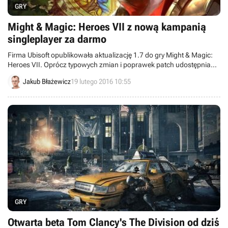
GRY
Might & Magic: Heroes VII z nową kampanią
singleplayer za darmo
Firma Ubisoft opublikowała aktualizację 1.7 do gry Might & Magic:
Heroes VII. Oprócz typowych zmian i poprawek patch udostępnia
kampanię The Lost Tales of Axeoth: Unity, wprowadzającą
Jakub Błażewicz
19 lutego 2016 10:55
zawartość inspirowaną czwartą odsłoną tej legendarnej
strategicznej serii.
GRY
Otwarta beta Tom Clancy's The Division od dziś