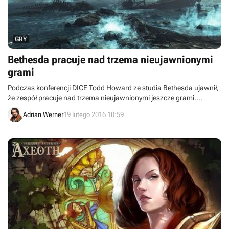
GRY
Bethesda pracuje nad trzema nieujawnionymi
grami
Podczas konferencji DICE Todd Howard ze studia Bethesda ujawnił,
że zespół pracuje nad trzema nieujawnionymi jeszcze grami.
Wszystkie są dużymi i ambitnymi projektami, które jednocześnie
Adrian Werner
19 lutego 2016 10:59
będą mocno odbiegały od tego, do czego przyzwyczaił nas ten
deweloper.