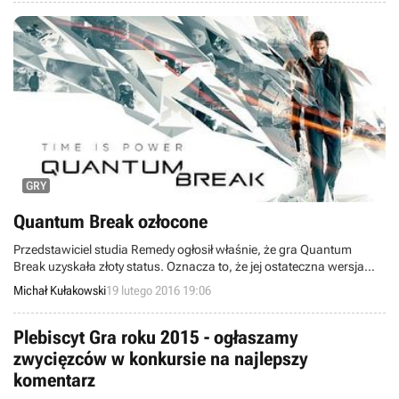
GRY
Quantum Break ozłocone
Przedstawiciel studia Remedy ogłosił właśnie, że gra Quantum
Break uzyskała złoty status. Oznacza to, że jej ostateczna wersja
trafiła do tłoczni, gdzie będą przygotowywane egzemplarze, które
Michał Kułakowski
19 lutego 2016 19:06
trafią do oficjalnej sprzedaży 5 kwietnia. Tytuł zadebiutuje
równocześnie na konsoli Xbox One oraz komputerach PC
wyposażonych w system Windows 10.
Plebiscyt Gra roku 2015 - ogłaszamy
zwycięzców w konkursie na najlepszy
komentarz