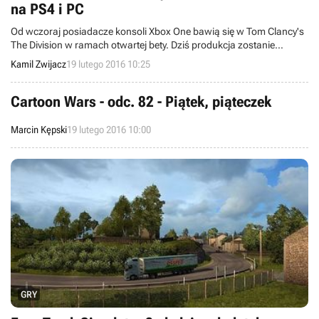
na PS4 i PC
Od wczoraj posiadacze konsoli Xbox One bawią się w Tom Clancy's
The Division w ramach otwartej bety. Dziś produkcja zostanie
udostępniona także użytkownikom PlayStation 4 i PC-tów.
Kamil Zwijacz
19 lutego 2016 10:25
Cartoon Wars - odc. 82 - Piątek, piąteczek
Marcin Kępski
19 lutego 2016 10:00
GRY