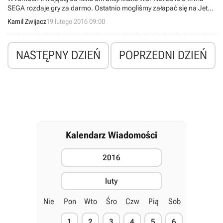
SEGA rozdaje gry za darmo. Ostatnio mogliśmy załapać się na Jet
Set Radio, Golden Axe oraz Hell Yeah! Wrath of the Dead Rabbit, a
Kamil Zwijacz
19 lutego 2016 09:00
obecnie do zgarnięcia są Streets of Rage 2, Binary Domain i
Condemned: Criminal Origins.
NASTĘPNY DZIEŃ
POPRZEDNI DZIEŃ
Kalendarz Wiadomości
2016
luty
Nie
Pon
Wto
Śro
Czw
Pią
Sob
1
2
3
4
5
6