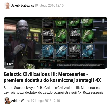
zastosowanej w Tom Clancy's The Division. Oznacza to, że tytuł
Jakub Błażewicz
19 lutego 2016 12:15
będzie nastawiony na rozgrywkę sieciową, ale zaoferuje też solidny
tryb dla jednego gracza.
GRY
Galactic Civilizations III: Mercenaries -
premiera dodatku do kosmicznej strategii 4X
Studio Stardock wypuściło Galactic Civilizations III: Mercenaries,
czyli pierwszy dodatek do zeszłorocznej strategii 4X. Rozszerzenie
oferuje m.in. kampanię fabularną, dwie nowe grywalne rasy oraz
Adrian Werner
19 lutego 2016 12:10
system najemników.