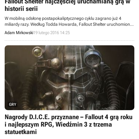
Fallout Shelter najczęściej uruchamianą grą w
historii serii
W mobilną odsłonę postapokaliptycznego cyklu zagrano już 4
miliardy razy. Według Todda Howarda, Fallout Shelter uruchomiono
więcej razy niż wszystkie pozostałe gry z serii razem wzięte.
Adam Mirkowski
19 lutego 2016 14:25
GRY
Nagrody D.I.C.E. przyznane – Fallout 4 grą roku
i najlepszym RPG, Wiedźmin 3 z trzema
statuetkami