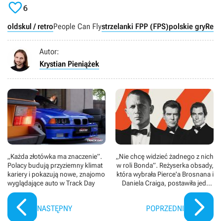

6
oldskul / retro
People Can Fly
strzelanki FPP (FPS)
polskie gry
Retr
Autor:
Krystian Pieniążek
„Każda złotówka ma znaczenie”.
„Nie chcę widzieć żadnego z nich
Polacy budują przyziemny klimat
w roli Bonda”. Reżyserka obsady,
kariery i pokazują nowe, znajomo
która wybrała Pierce'a Brosnana i
wyglądające auto w Track Day
Daniela Craiga, postawiła jeden
warunek nowemu 007
NASTĘPNY
POPRZEDNI