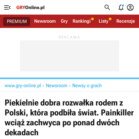




Newsroom
Gry
Rankingi
Listy
Recenzje
PREMIUM
www.gry-online.pl
Newsroom
Newsy o grach


Piekielnie dobra rozwałka rodem z
Polski, która podbiła świat. Painkiller
wciąż zachwyca po ponad dwóch
dekadach