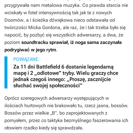
przygrywała nam metalowa muzyka. Co prawda starcia nie
wciskały w fotel intensywnością tak jak te z nowych
Doomów
, a i ścieżka dźwiękowa nieco odstawała od
twórczości Micka Gordona, ale raz, że i tak trzeba było się
napocić, by pozbyć się wszystkich adwersarzy, a dwa, że
poziom
soundtracku sprawiał, iż noga sama zaczynała
podrygiwać w jego rytm
.
POWIĄZANE:
Za 11 dni Battlefield 6 dostanie legendarną
mapę i 2 „odlotowe” tryby. Wielu graczy chce
jednak czegoś innego: „Proszę, zacznijcie
słuchać swojej społeczności”
Oprócz szeregowych adwersarzy występujących w
ilościach hurtowych nie brakowało tu, rzecz jasna, bossów.
Bossów przez wielkie „B”, bo zaprojektowanych z
pomysłem, przez co taktyka bezmyślnego faszerowania ich
ołowiem rzadko kiedy się sprawdzała.