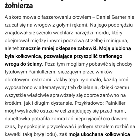
żołnierza
A skoro mowa o faszerowaniu ołowiem – Daniel Garner nie
rzucał się na wrogów z gołymi rękami. Na jego podorędziu
znajdował się szeroki wachlarz narzędzi mordu, który
obejmował między innymi poczciwą strzelbę i miniguna,
ale też
znacznie mniej oklepane zabawki. Moją ulubioną
była kołkownica, pozwalająca przyszpilić trafionego
wroga do ściany
. Poza tym mogliśmy pobawić się choćby
tytułowym Painkillerem, sieczącym przeciwników
obrotowymi ostrzami. Jakby tego było mało, każdą broń
wyposażono w alternatywny tryb działania, dzięki czemu
wszystkie właściwie sprawdzały się dobrze zarówno na
krótkim, jak i długim dystansie. Przykładowo: Painkiller
mógł wystrzelić ostrza w cel znajdujący się przed nami,
dubeltówka potrafiła zamrażać nieprzyjaciół (co dawało
czas, by spokojnie przycelować i jednym strzałem rozbić na
kawałki taką bryłę lodu), zaś
moja ukochana kołkownica