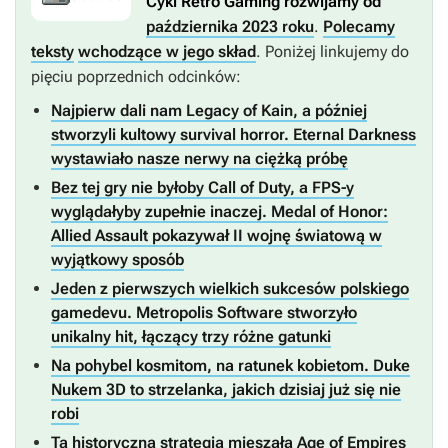
Cykl Retro Gaming rozwijamy od
października 2023 roku
.
Polecamy
teksty
wchodzące w jego skład
. Poniżej linkujemy do
pięciu poprzednich odcinków:
Najpierw dali nam Legacy of Kain, a później
stworzyli kultowy survival horror. Eternal Darkness
wystawiało nasze nerwy na ciężką próbę
Bez tej gry nie byłoby Call of Duty, a FPS-y
wyglądałyby zupełnie inaczej. Medal of Honor:
Allied Assault pokazywał II wojnę światową w
wyjątkowy sposób
Jeden z pierwszych wielkich sukcesów polskiego
gamedevu. Metropolis Software stworzyło
unikalny hit, łączący trzy różne gatunki
Na pohybel kosmitom, na ratunek kobietom. Duke
Nukem 3D to strzelanka, jakich dzisiaj już się nie
robi
Ta historyczna strategia mieszała Age of Empires