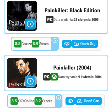
Painkiller: Black Edition
Data wydania:
28 sierpnia 2005




8.5
8.9
Oceń Grę
Gracze
Steam
Painkiller (2004)
Data wydania:
9 kwietnia 2004




8.5
8.2
Oceń Grę
GRYOnline
Gracze