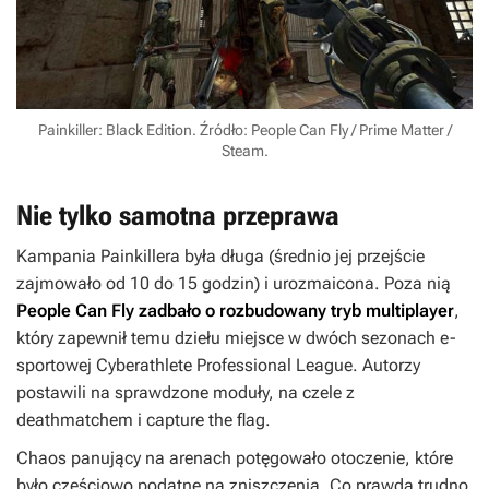
Painkiller: Black Edition. Źródło: People Can Fly / Prime Matter /
Steam.
Nie tylko samotna przeprawa
Kampania
Painkillera
była długa (średnio jej przejście
zajmowało od 10 do 15 godzin) i urozmaicona. Poza nią
People Can Fly zadbało o rozbudowany tryb multiplayer
,
który zapewnił temu dziełu miejsce w dwóch sezonach e-
sportowej Cyberathlete Professional League. Autorzy
postawili na sprawdzone moduły, na czele z
deathmatchem i capture the flag.
Chaos panujący na arenach potęgowało otoczenie, które
było częściowo podatne na zniszczenia. Co prawda trudno