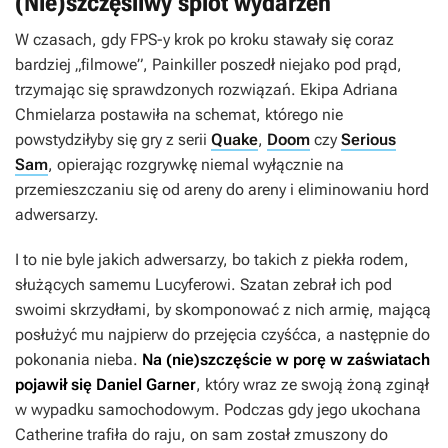
(Nie)szczęśliwy splot wydarzeń
W czasach, gdy FPS-y krok po kroku stawały się coraz
bardziej „filmowe”,
Painkiller
poszedł niejako pod prąd,
trzymając się sprawdzonych rozwiązań. Ekipa Adriana
Chmielarza postawiła na schemat, którego nie
powstydziłyby się gry z serii
Quake
,
Doom
czy
Serious
Sam
, opierając rozgrywkę niemal wyłącznie na
przemieszczaniu się od areny do areny i eliminowaniu hord
adwersarzy.
I to nie byle jakich adwersarzy, bo takich z piekła rodem,
służących samemu Lucyferowi. Szatan zebrał ich pod
swoimi skrzydłami, by skomponować z nich armię, mającą
posłużyć mu najpierw do przejęcia czyśćca, a następnie do
pokonania nieba.
Na (nie)szczęście w porę w zaświatach
pojawił się Daniel Garner
, który wraz ze swoją żoną zginął
w wypadku samochodowym. Podczas gdy jego ukochana
Catherine trafiła do raju, on sam został zmuszony do