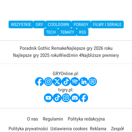
WSZYSTKIE
GRY
COOLDOWN
PORADY
FILMY I SERIALE
TECH
TEMATY
RSS
Poradnik Gothic Remake
Najlepsze gry 2026 roku
Najlepsze gry 2025 roku
Wiedźmin 4
Najbliższe premiery
GRYOnline.pl:
tvgry.pl:
O nas
Regulamin
Polityka redakcyjna
Polityka prywatności
Ustawienia cookies
Reklama
Zespół