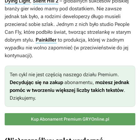
Dying Light
,
Silent Hill 2
– globalnych sukcesów polskiej
branży gier wideo mamy pod dostatkiem. Nie zawsze
jednak tak było, a rodzimi deweloperzy długo musieli
przecierać sobie szlak. Jednym z nich było studio People
Can Fly, które podbiło świat, tworząc strzelankę w starym
dobrym stylu.
Painkiller
to produkcja, której w żadnym
wypadku nie wolno zapomnieć (w przeciwieństwie do jej
kontynuacji).
Ten cykl nie jest częścią naszego działu Premium.
Decydując się na zakup
abonamentu,
możesz jednak
pomóc w tworzeniu większej liczby takich tekstów
.
Dziękujemy.
Kup Abonament Premium GRYOnline.pl