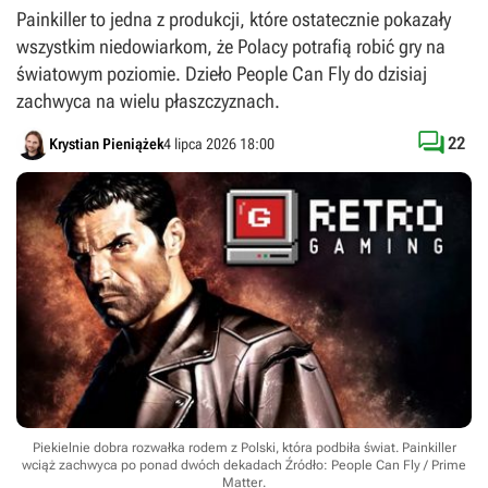
Painkiller to jedna z produkcji, które ostatecznie pokazały
wszystkim niedowiarkom, że Polacy potrafią robić gry na
światowym poziomie. Dzieło People Can Fly do dzisiaj
zachwyca na wielu płaszczyznach.

22
Krystian Pieniążek
4 lipca 2026 18:00
Piekielnie dobra rozwałka rodem z Polski, która podbiła świat. Painkiller
wciąż zachwyca po ponad dwóch dekadach
Źródło: People Can Fly / Prime
Matter
.