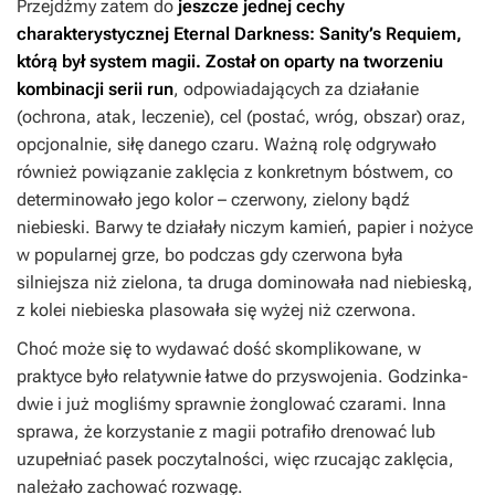
Przejdźmy zatem do
jeszcze jednej cechy
charakterystycznej
Eternal Darkness: Sanity’s Requiem
,
którą był system magii. Został on oparty na tworzeniu
kombinacji serii run
, odpowiadających za działanie
(ochrona, atak, leczenie), cel (postać, wróg, obszar) oraz,
opcjonalnie, siłę danego czaru. Ważną rolę odgrywało
również powiązanie zaklęcia z konkretnym bóstwem, co
determinowało jego kolor – czerwony, zielony bądź
niebieski. Barwy te działały niczym kamień, papier i nożyce
w popularnej grze, bo podczas gdy czerwona była
silniejsza niż zielona, ta druga dominowała nad niebieską,
z kolei niebieska plasowała się wyżej niż czerwona.
Choć może się to wydawać dość skomplikowane, w
praktyce było relatywnie łatwe do przyswojenia. Godzinka-
dwie i już mogliśmy sprawnie żonglować czarami. Inna
sprawa, że korzystanie z magii potrafiło drenować lub
uzupełniać pasek poczytalności, więc rzucając zaklęcia,
należało zachować rozwagę.