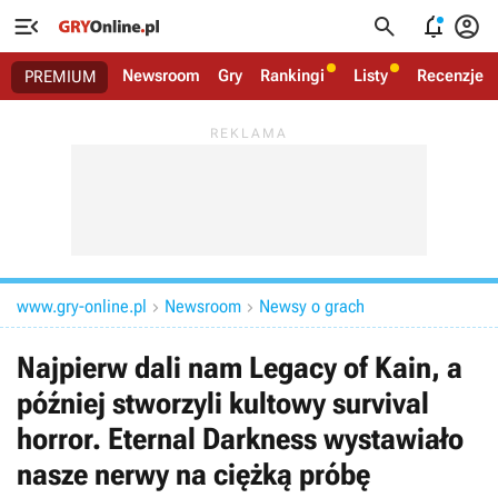




Newsroom
Gry
Rankingi
Listy
Recenzje
PREMIUM
www.gry-online.pl
Newsroom
Newsy o grach


Najpierw dali nam Legacy of Kain, a
później stworzyli kultowy survival
horror. Eternal Darkness wystawiało
nasze nerwy na ciężką próbę