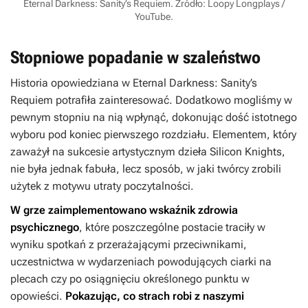
Eternal Darkness: Sanity’s Requiem. Źródło: Loopy Longplays /
YouTube.
Stopniowe popadanie w szaleństwo
Historia opowiedziana w
Eternal Darkness: Sanity’s
Requiem
potrafiła zainteresować. Dodatkowo mogliśmy w
pewnym stopniu na nią wpłynąć, dokonując dość istotnego
wyboru pod koniec pierwszego rozdziału. Elementem, który
zaważył na sukcesie artystycznym dzieła Silicon Knights,
nie była jednak fabuła, lecz sposób, w jaki twórcy zrobili
użytek z motywu utraty poczytalności.
W grze zaimplementowano wskaźnik zdrowia
psychicznego
, które poszczególne postacie traciły w
wyniku spotkań z przerażającymi przeciwnikami,
uczestnictwa w wydarzeniach powodujących ciarki na
plecach czy po osiągnięciu określonego punktu w
opowieści.
Pokazując, co strach robi z naszymi