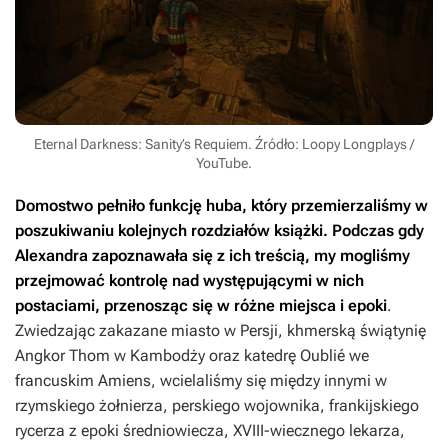
Eternal Darkness: Sanity’s Requiem. Źródło: Loopy Longplays /
YouTube.
Domostwo pełniło funkcję huba, który przemierzaliśmy w
poszukiwaniu kolejnych rozdziałów książki. Podczas gdy
Alexandra zapoznawała się z ich treścią, my mogliśmy
przejmować kontrolę nad występującymi w nich
postaciami, przenosząc się w różne miejsca i epoki
.
Zwiedzając zakazane miasto w Persji, khmerską świątynię
Angkor Thom w Kambodży oraz katedrę Oublié we
francuskim Amiens, wcielaliśmy się między innymi w
rzymskiego żołnierza, perskiego wojownika, frankijskiego
rycerza z epoki średniowiecza, XVIII-wiecznego lekarza,