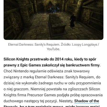
Eternal Darkness: Sanity’s Requiem. Źródło: Loopy Longplays /
YouTube.
Silicon Knights przetrwało do 2014 roku, kiedy to spór
prawny z Epic Games zakończył się bankructwem firmy
.
Choć Nintendo regularnie odświeża znak towarowy
związany z marką
Eternal Darkness: Sanity’s Requiem
, do
dzisiaj nie wykonało żadnego ruchu w celu przypomnienia
o niej graczom. Niemniej powstała na zgliszczach Silicon
Knights firma Precursor Games podjęła próbę opracowania
duchowego następcy tej pozycji. Niestety,
Shadow of the
Eternals
, bo o tym projekcie mowa, miało jeszcze mniej