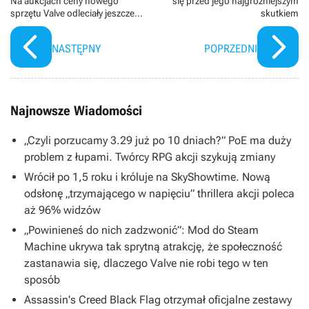
Na aukcjach ceny nowego
się przed jego najgroźniejszym
sprzętu Valve odleciały jeszcze
skutkiem
bardziej
NASTĘPNY
POPRZEDNI
Najnowsze Wiadomości
„Czyli porzucamy 3.29 już po 10 dniach?” PoE ma duży
problem z łupami. Twórcy RPG akcji szykują zmiany
Wrócił po 1,5 roku i króluje na SkyShowtime. Nową
odsłonę „trzymającego w napięciu” thrillera akcji poleca
aż 96% widzów
„Powinieneś do nich zadzwonić”: Mod do Steam
Machine ukrywa tak sprytną atrakcję, że społeczność
zastanawia się, dlaczego Valve nie robi tego w ten
sposób
Assassin's Creed Black Flag otrzymał oficjalne zestawy