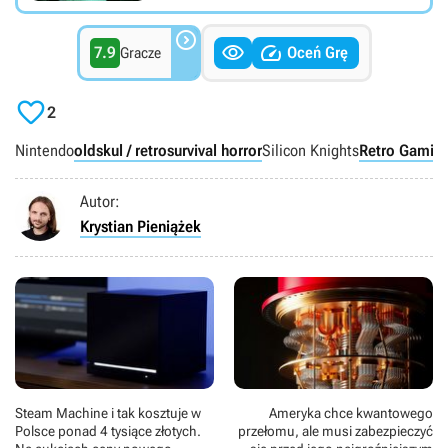



7.9
Oceń Grę
Gracze

2
Nintendo
oldskul / retro
survival horror
Silicon Knights
Retro Gamin
Autor:
Krystian Pieniążek
Steam Machine i tak kosztuje w
Ameryka chce kwantowego
Polsce ponad 4 tysiące złotych.
przełomu, ale musi zabezpieczyć