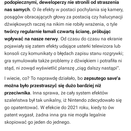
podopiecznymi, deweloperzy nie stronili od straszenia
nas samych
. O ile efekty w postaci pochylania się kamery,
posągów obracających głowy za postacią czy halucynacji
dźwiękowych raczej na nikim nie robiły wrażenia, o tyle
twórcy regularnie łamali czwartą ścianę, próbując
wpływać na nasze nerwy
. Od czasu do czasu na ekranie
pojawiały się zatem efekty udające usterki telewizora lub
konsoli czy komunikaty o błędach zapisu stanu rozgrywki;
gra symulowała także problemy z dźwiękiem i potrafiła ni
stąd, ni zowąd wyświetlić planszę „ciąg dalszy nastąpi”.
I wiecie, co? To naprawdę działało, bo
zepsutego save’a
można było przestraszyć się dużo bardziej niż
przeciwnika
. Inna sprawa, że cały system efektów
szaleństwa był tak unikalny, iż Nintendo zdecydowało się
go opatentować. W efekcie do 2021 roku, kiedy to ów
patent wygasł, żadna inna gra nie mogła legalnie
skopiować go jeden do jednego.