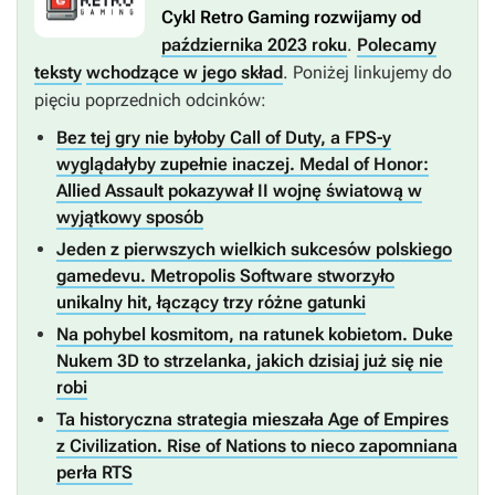
Cykl Retro Gaming rozwijamy od
października 2023 roku
.
Polecamy
teksty
wchodzące w jego skład
. Poniżej linkujemy do
pięciu poprzednich odcinków:
Bez tej gry nie byłoby Call of Duty, a FPS-y
wyglądałyby zupełnie inaczej. Medal of Honor:
Allied Assault pokazywał II wojnę światową w
wyjątkowy sposób
Jeden z pierwszych wielkich sukcesów polskiego
gamedevu. Metropolis Software stworzyło
unikalny hit, łączący trzy różne gatunki
Na pohybel kosmitom, na ratunek kobietom. Duke
Nukem 3D to strzelanka, jakich dzisiaj już się nie
robi
Ta historyczna strategia mieszała Age of Empires
z Civilization. Rise of Nations to nieco zapomniana
perła RTS