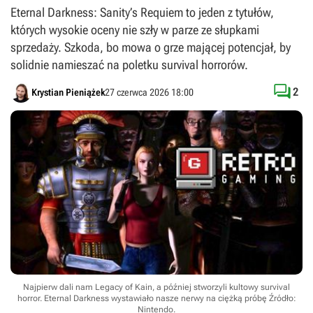
Eternal Darkness: Sanity’s Requiem to jeden z tytułów,
których wysokie oceny nie szły w parze ze słupkami
sprzedaży. Szkoda, bo mowa o grze mającej potencjał, by
solidnie namieszać na poletku survival horrorów.

2
Krystian Pieniążek
27 czerwca 2026 18:00
Najpierw dali nam Legacy of Kain, a później stworzyli kultowy survival
horror. Eternal Darkness wystawiało nasze nerwy na ciężką próbę
Źródło:
Nintendo
.