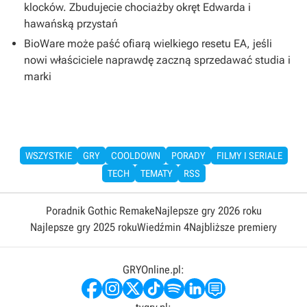
klocków. Zbudujecie chociażby okręt Edwarda i
hawańską przystań
BioWare może paść ofiarą wielkiego resetu EA, jeśli
nowi właściciele naprawdę zaczną sprzedawać studia i
marki
WSZYSTKIE
GRY
COOLDOWN
PORADY
FILMY I SERIALE
TECH
TEMATY
RSS
Poradnik Gothic Remake
Najlepsze gry 2026 roku
Najlepsze gry 2025 roku
Wiedźmin 4
Najbliższe premiery
GRYOnline.pl: