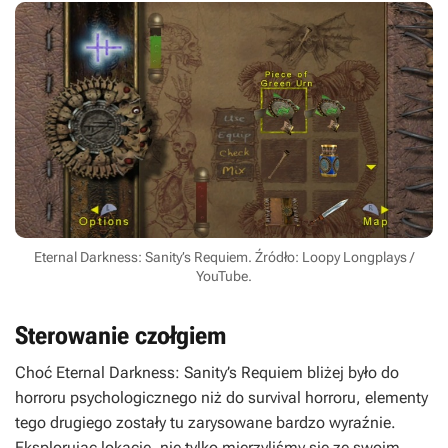
Eternal Darkness: Sanity’s Requiem. Źródło: Loopy Longplays /
YouTube.
Sterowanie czołgiem
Choć
Eternal Darkness: Sanity’s Requiem
bliżej było do
horroru psychologicznego niż do survival horroru, elementy
tego drugiego zostały tu zarysowane bardzo wyraźnie.
Eksplorując lokacje, nie tylko mierzyliśmy się ze swoim