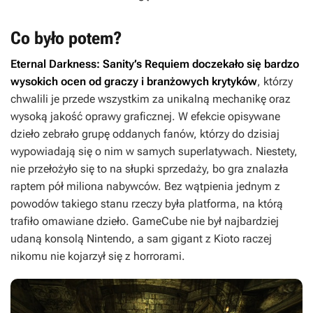
Co było potem?
Eternal Darkness: Sanity’s Requiem
doczekało się bardzo
wysokich ocen od graczy i branżowych krytyków
, którzy
chwalili je przede wszystkim za unikalną mechanikę oraz
wysoką jakość oprawy graficznej. W efekcie opisywane
dzieło zebrało grupę oddanych fanów, którzy do dzisiaj
wypowiadają się o nim w samych superlatywach. Niestety,
nie przełożyło się to na słupki sprzedaży, bo gra znalazła
raptem pół miliona nabywców. Bez wątpienia jednym z
powodów takiego stanu rzeczy była platforma, na którą
trafiło omawiane dzieło. GameCube nie był najbardziej
udaną konsolą Nintendo, a sam gigant z Kioto raczej
nikomu nie kojarzył się z horrorami.