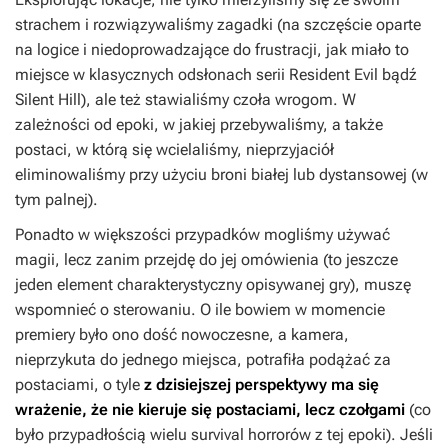
strachem i rozwiązywaliśmy zagadki (na szczęście oparte
na logice i niedoprowadzające do frustracji, jak miało to
miejsce w klasycznych odsłonach serii
Resident Evil
bądź
Silent Hill
), ale też stawialiśmy czoła wrogom. W
zależności od epoki, w jakiej przebywaliśmy, a także
postaci, w którą się wcielaliśmy, nieprzyjaciół
eliminowaliśmy przy użyciu broni białej lub dystansowej (w
tym palnej).
Ponadto w większości przypadków mogliśmy używać
magii, lecz zanim przejdę do jej omówienia (to jeszcze
jeden element charakterystyczny opisywanej gry), muszę
wspomnieć o sterowaniu. O ile bowiem w momencie
premiery było ono dość nowoczesne, a kamera,
nieprzykuta do jednego miejsca, potrafiła podążać za
postaciami, o tyle
z dzisiejszej perspektywy ma się
wrażenie, że nie kieruje się postaciami, lecz czołgami
(co
było przypadłością wielu survival horrorów z tej epoki). Jeśli