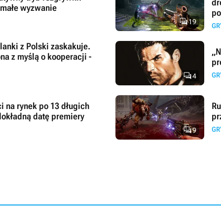
dr
emałe wyzwanie
po

19
GR
anki z Polski zaskakuje.
„N
na z myślą o kooperacji -
pr

GR
4
i na rynek po 13 długich
Ru
 dokładną datę premiery
pr

GR
9