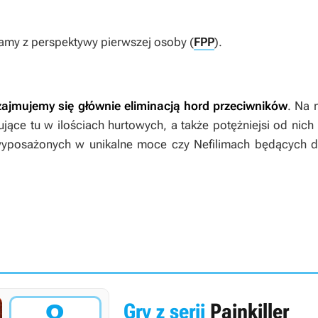
amy z perspektywy pierwszej osoby (
FPP
).
zajmujemy się głównie eliminacją hord przeciwników
. Na 
jące tu w ilościach hurtowych, a także potężniejsi od nich
posażonych w unikalne moce czy Nefilimach będących di
Gry z serii
Painkiller