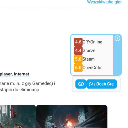
Wyszukiwarka gier

4.6
GRYOnline
4.4
Gracze
5.6
Steam
6.0
OpenCritic
player
,
Internet


nane m.in. z gry Gamedec) i
Oceń Grę
tąpić do eliminacji