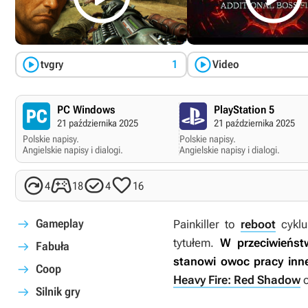


tvgry
1
Video
PC Windows
PlayStation 5
21 października 2025
21 października 2025
Polskie napisy.
Polskie napisy.
Angielskie napisy i dialogi.
Angielskie napisy i dialogi.




4
18
4
16
Gameplay
Painkiller
to
reboot
cykl
tytułem.
W przeciwieńst
Fabuła
stanowi owoc pracy inne
Coop
Heavy Fire: Red Shadow
o
Silnik gry