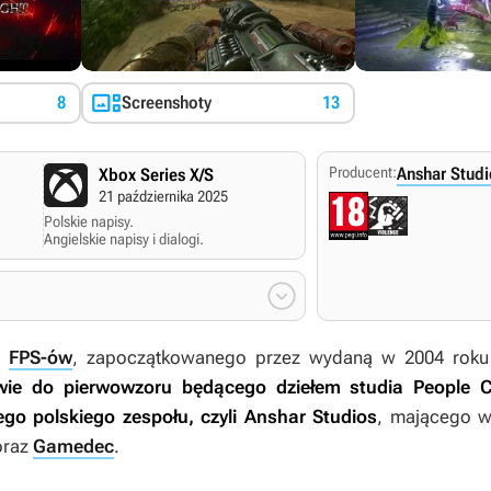

8
Screenshoty
13
Producent:
Anshar Studi
Xbox Series X/S
21 października 2025
Polskie napisy.
Angielskie napisy i dialogi.

u
FPS-ów
, zapoczątkowanego przez wydaną w 2004 rok
wie do pierwowzoru będącego dziełem studia People C
go polskiego zespołu, czyli Anshar Studios
, mającego w 
raz
Gamedec
.