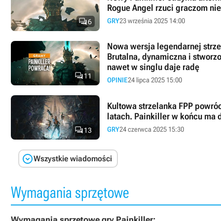
Rogue Angel rzuci graczom ni

GRY
23 września 2025 14:00
6
Nowa wersja legendarnej strzel
Brutalna, dynamiczna i stworzo
nawet w singlu daje radę

11
OPINIE
24 lipca 2025 15:00
Kultowa strzelanka FPP powróc
latach. Painkiller w końcu ma

GRY
24 czerwca 2025 15:30
13

Wszystkie wiadomości
Wymagania sprzętowe
Wymagania sprzętowe gry Painkiller: