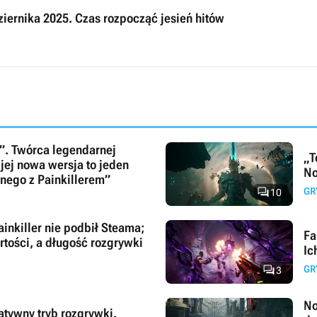
iernika 2025. Czas rozpocząć jesień hitów
o”. Twórca legendarnej
„T
e jej nowa wersja to jeden
No
lnego z Painkillerem”

GR
10
inkiller nie podbił Steama;
Fa
rtości, a długość rozgrywki
Ic

GR
3
No
atywny tryb rozgrywki.