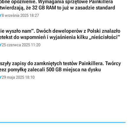
obne opóźnienie. Wymagania sprzętowe Painkillera
twierdzają, że 32 GB RAM to już w zasadzie standard
Y
8 września 2025 18:27
ie wyszło nam”. Dwóch deweloperów z Polski znalazło
etekst do wspomnień i wyjaśnienia kilku „nieścisłości”
Y
25 czerwca 2025 11:20
szyły zapisy do zamkniętych testów Painkillera. Twórcy
zez pomyłkę zalecali 500 GB miejsca na dysku
Y
29 maja 2025 18:10