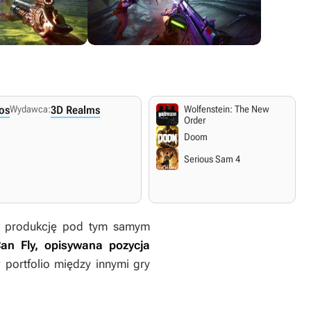
os
Wydawca:
3D Realms
Wolfenstein: The New
Order
Doom
Serious Sam 4
u produkcję pod tym samym
an Fly,
opisywana pozycja
portfolio między innymi gry