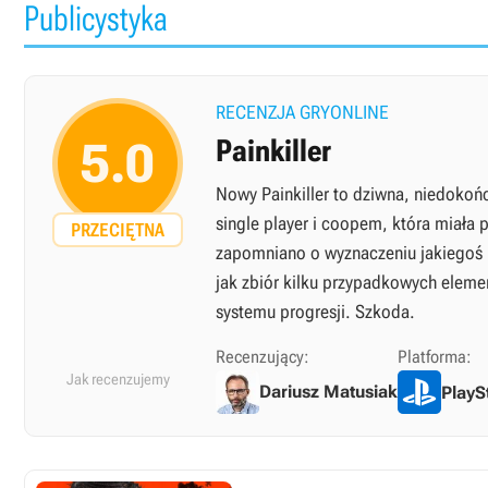
Publicystyka
RECENZJA GRYONLINE
5.0
Painkiller
Nowy Painkiller to dziwna, niedokoń
single player i coopem, która miała 
PRZECIĘTNA
zapomniano o wyznaczeniu jakiegoś k
jak zbiór kilku przypadkowych elemen
systemu progresji. Szkoda.
Recenzujący:
Platforma:
Jak recenzujemy
Dariusz Matusiak
PlayS