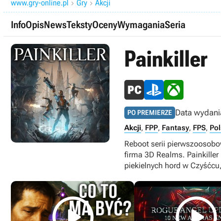
www.gry-online.pl
Gry
Akcji


Info
Opis
News
Teksty
Oceny
Wymagania
Seria
Painkiller
Data wydani
PO PREMIERZE
Akcji
,
FPP
,
Fantasy
,
FPS
,
Pol
Reboot serii pierwszoosobo
firma 3D Realms. Painkiller
piekielnych hord w Czyśćcu

