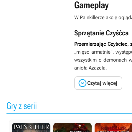
Gameplay
W
Painkillerze
akcję ogląd
Sprzątanie Czyśćca
Przemierzając Czyściec, 
„mięso armatnie”, występu
wszystkim o demonach wy
anioła Azazela.

Czytaj więcej
Gry z serii