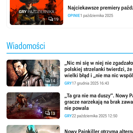
Najciekawsze premiery paźdz
OPINIE
1 października 2025

19
Wiadomości
„Nic mi się w niej nie zgadzał
polskiej strzelanki twierdzi, ż
wielki błąd i „nie ma nic wspó

14
GRY
17 grudnia 2025 16:43
„Ta gra nie ma duszy”. Nowy Pa
gracze narzekają na brak zawa
nie powala

13
GRY
22 października 2025 12:50
Nowy Painkiller otrzyma altern