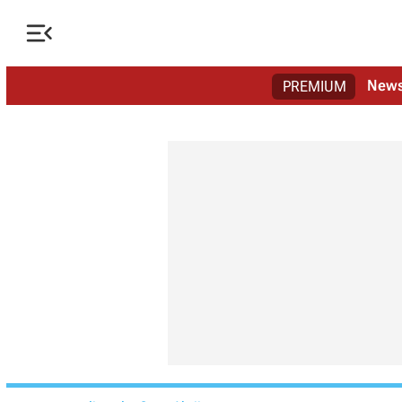

New
PREMIUM