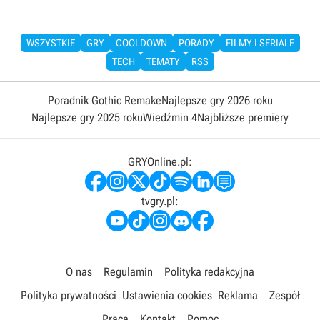
WSZYSTKIE
GRY
COOLDOWN
PORADY
FILMY I SERIALE
TECH
TEMATY
RSS
Poradnik Gothic Remake
Najlepsze gry 2026 roku
Najlepsze gry 2025 roku
Wiedźmin 4
Najbliższe premiery
GRYOnline.pl:
tvgry.pl:
O nas
Regulamin
Polityka redakcyjna
Polityka prywatności
Ustawienia cookies
Reklama
Zespół
Praca
Kontakt
Pomoc