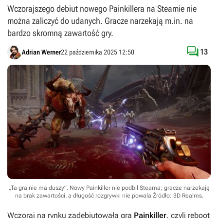
Wczorajszego debiut nowego Painkillera na Steamie nie
można zaliczyć do udanych. Gracze narzekają m.in. na
bardzo skromną zawartość gry.

13
Adrian Werner
22 października 2025 12:50
„Ta gra nie ma duszy”. Nowy Painkiller nie podbił Steama; gracze narzekają
na brak zawartości, a długość rozgrywki nie powala
Źródło: 3D Realms
.
Wczoraj na rynku zadebiutowała gra
Painkiller
, czyli reboot