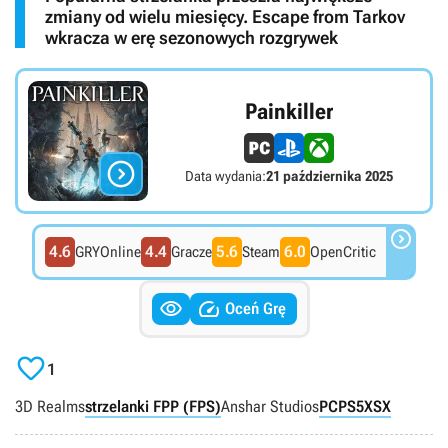
zmiany od wielu miesięcy. Escape from Tarkov
wkracza w erę sezonowych rozgrywek
Painkiller

Data wydania:
21 października 2025

4.6
4.4
5.6
6.0
GRYOnline
Gracze
Steam
OpenCritic


Oceń Grę

1
3D Realms
strzelanki FPP (FPS)
Anshar Studios
PC
PS5
XSX