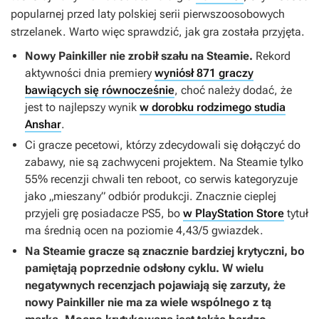
popularnej przed laty polskiej serii pierwszoosobowych
strzelanek. Warto więc sprawdzić, jak gra została przyjęta.
Nowy
Painkiller
nie zrobił szału na Steamie.
Rekord
aktywności dnia premiery
wyniósł 871 graczy
bawiących się równocześnie
, choć należy dodać, że
jest to najlepszy wynik
w dorobku rodzimego studia
Anshar
.
Ci gracze pecetowi, którzy zdecydowali się dołączyć do
zabawy, nie są zachwyceni projektem. Na Steamie tylko
55% recenzji chwali ten reboot, co serwis kategoryzuje
jako „mieszany” odbiór produkcji. Znacznie cieplej
przyjeli grę posiadacze PS5, bo
w PlayStation Store
tytuł
ma średnią ocen na poziomie 4,43/5 gwiazdek.
Na Steamie gracze są znacznie bardziej krytyczni, bo
pamiętają poprzednie odsłony cyklu. W wielu
negatywnych recenzjach pojawiają się zarzuty, że
nowy
Painkiller
nie ma za wiele wspólnego z tą