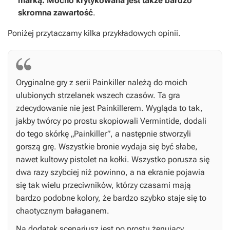
marką. Mocno krytykowana jest także bardzo
skromna zawartość
.
Poniżej przytaczamy kilka przykładowych opinii.
Oryginalne gry z serii
Painkiller
należą do moich
ulubionych strzelanek wszech czasów. Ta gra
zdecydowanie nie jest
Painkillerem
. Wygląda to tak,
jakby twórcy po prostu skopiowali
Vermintide
, dodali
do tego skórkę „Painkiller”, a następnie stworzyli
gorszą grę. Wszystkie bronie wydaja się być słabe,
nawet kultowy pistolet na kołki. Wszystko porusza się
dwa razy szybciej niż powinno, a na ekranie pojawia
się tak wielu przeciwników, którzy czasami mają
bardzo podobne kolory, że bardzo szybko staje się to
chaotycznym bałaganem.
Na dodatek scenariusz jest po prostu żenujący.