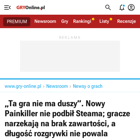




Newsroom
Gry
Rankingi
Listy
Recenzje
PREMIUM
www.gry-online.pl
Newsroom
Newsy o grach


„Ta gra nie ma duszy”. Nowy
Painkiller nie podbił Steama; gracze
narzekają na brak zawartości, a
długość rozgrywki nie powala