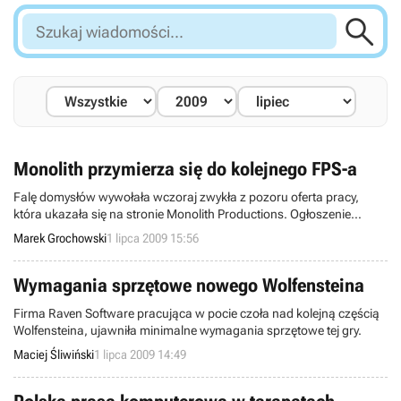

Szukaj
wiadomości...
Monolith przymierza się do kolejnego FPS-a
Falę domysłów wywołała wczoraj zwykła z pozoru oferta pracy,
która ukazała się na stronie Monolith Productions. Ogłoszenie
zamieszczone przez wydawcę F.E.A.R.-a 2 zaadresowano do
Marek Grochowski
1 lipca 2009 15:56
doświadczonych programistów, którzy w przyszłości mogliby zasilić
szeregi firmy i wziąć udział w pracach nad nowym, next-genowym
projektem.
Wymagania sprzętowe nowego Wolfensteina
Firma Raven Software pracująca w pocie czoła nad kolejną częścią
Wolfensteina, ujawniła minimalne wymagania sprzętowe tej gry.
Maciej Śliwiński
1 lipca 2009 14:49