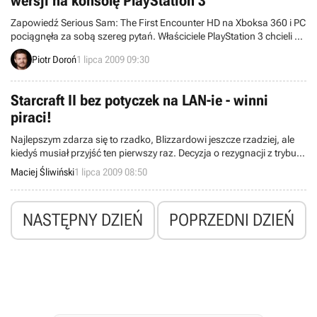
wersji na konsolę PlayStation 3
Zapowiedź Serious Sam: The First Encounter HD na Xboksa 360 i PC
pociągnęła za sobą szereg pytań. Właściciele PlayStation 3 chcieli się
przede wszystkim dowiedzieć, dlaczego studio Croteam
Piotr Doroń
1 lipca 2009 09:30
zrezygnowało z przygotowania swojej gry także w wersji na
posiadaną przez ich konsolę. Jeden z przedstawicieli producenta
podjął ten temat w rozmowie z redakcją G4TV.
Starcraft II bez potyczek na LAN-ie - winni
piraci!
Najlepszym zdarza się to rzadko, Blizzardowi jeszcze rzadziej, ale
kiedyś musiał przyjść ten pierwszy raz. Decyzja o rezygnacji z trybu
LAN w StarCraft II wywołała taką burzę wśród fanów oczekujących
Maciej Śliwiński
1 lipca 2009 08:50
na tę grę, że Blizzard wydał z tej okazji specjalne oświadczenie.
NASTĘPNY DZIEŃ
POPRZEDNI DZIEŃ