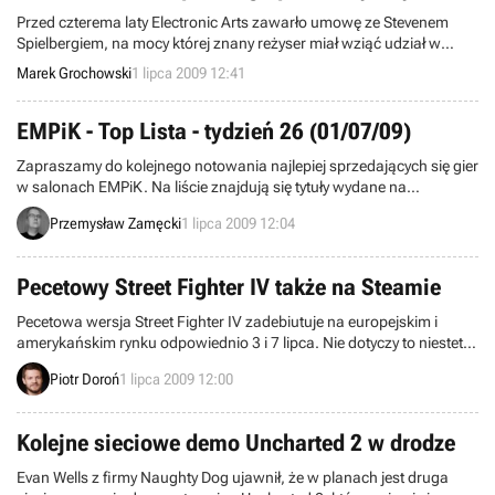
Przed czterema laty Electronic Arts zawarło umowę ze Stevenem
Spielbergiem, na mocy której znany reżyser miał wziąć udział w
pracach nad trzema nowatorskimi grami. Pierwsza z nich – Boom
Marek Grochowski
1 lipca 2009 12:41
Blox – trafiła w ubiegłym roku na Wii i pomimo pozytywnych ocen w
prasie nie odniosła komercyjnego sukcesu. Losy dwóch pozostałych
projektów przez dłuższy czas pozostawały nieznane.
EMPiK - Top Lista - tydzień 26 (01/07/09)
Zapraszamy do kolejnego notowania najlepiej sprzedających się gier
w salonach EMPiK. Na liście znajdują się tytuły wydane na
komputery osobiste oraz konsole PS2, PSP, PS3 i Xbox 360. Dane
Przemysław Zamęcki
1 lipca 2009 12:04
pochodzą z okresu pomiędzy 22 a 28 czerwca i zostały zebrane w
137 salonach sieci.
Pecetowy Street Fighter IV także na Steamie
Pecetowa wersja Street Fighter IV zadebiutuje na europejskim i
amerykańskim rynku odpowiednio 3 i 7 lipca. Nie dotyczy to niestety
naszego kraju – z uwagi na brak oficjalnego dystrybutora (wcześniej
Piotr Doroń
1 lipca 2009 12:00
był nim CD Projekt) zakup dzieła firmy Capcom będzie utrudniony. W
pewnym stopniu sytuację poprawia jednak wydanie wersji cyfrowej,
która zadebiutuje w ofercie platformy Steam.
Kolejne sieciowe demo Uncharted 2 w drodze
Evan Wells z firmy Naughty Dog ujawnił, że w planach jest druga