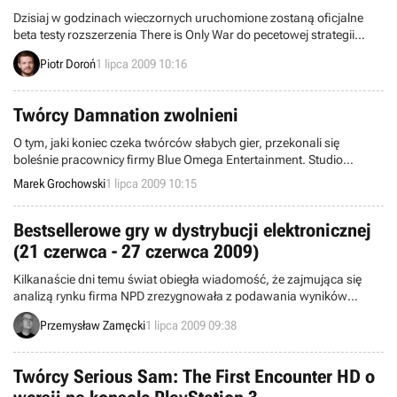
Dzisiaj w godzinach wieczornych uruchomione zostaną oficjalne
beta testy rozszerzenia There is Only War do pecetowej strategii
czasu rzeczywistego Warhammer 40,000: Dawn of War II. Próby
Piotr Doroń
1 lipca 2009 10:16
zostaną zakończone 13 lipca. Dopiero po nich aktualizacja zostanie
udostępniona wszystkim zainteresowanym w pełnej wersji.
Twórcy Damnation zwolnieni
O tym, jaki koniec czeka twórców słabych gier, przekonali się
boleśnie pracownicy firmy Blue Omega Entertainment. Studio
odpowiedzialne za jedno z największych rozczarowań bieżącego
Marek Grochowski
1 lipca 2009 10:15
roku, grę akcji Damnation, zwolniło w piątek wszystkich ludzi, którzy
mieli swój udział w developingu projektu.
Bestsellerowe gry w dystrybucji elektronicznej
(21 czerwca - 27 czerwca 2009)
Kilkanaście dni temu świat obiegła wiadomość, że zajmująca się
analizą rynku firma NPD zrezygnowała z podawania wyników
najlepiej sprzedających się gier PC w Stanach Zjednoczonych.
Przemysław Zamęcki
1 lipca 2009 09:38
Dlatego też od ubiegłego tygodnia proponujemy Wam dwie inne listy,
tym razem najlepiej sprzedających się gier w najpopularniejszych
dystrybucjach elektronicznych: Steam i Direct2Drive.
Twórcy Serious Sam: The First Encounter HD o