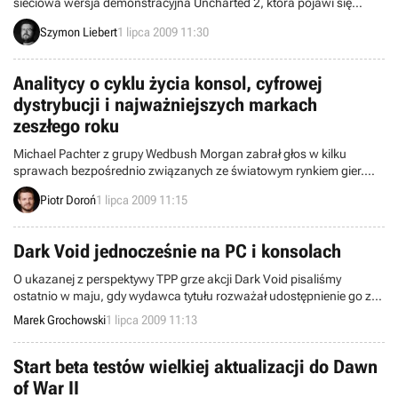
sieciowa wersja demonstracyjna Uncharted 2, która pojawi się
jeszcze przed premierą gry. Tym razem próbka będzie przeznaczona
Szymon Liebert
1 lipca 2009 11:30
dla większego grona odbiorców, chociaż nie wiemy, kiedy dokładnie
należy się jej spodziewać. Znamy także znacznie więcej informacji o
tytule – zostały one przedstawione we wczorajszej rozmowie z
Analitycy o cyklu życia konsol, cyfrowej
twórcami.
dystrybucji i najważniejszych markach
zeszłego roku
Michael Pachter z grupy Wedbush Morgan zabrał głos w kilku
sprawach bezpośrednio związanych ze światowym rynkiem gier.
Jednym z tematów był cykl życia konsol. Mianowicie, Pachter
Piotr Doroń
1 lipca 2009 11:15
przewiduje, że obecne platformy zostaną zastąpione przez kolejną
generacje najszybciej w 2013 roku.
Dark Void jednocześnie na PC i konsolach
O ukazanej z perspektywy TPP grze akcji Dark Void pisaliśmy
ostatnio w maju, gdy wydawca tytułu rozważał udostępnienie go za
pośrednictwem systemu cyfrowej dystrybucji Steam. Dziś ponownie
Marek Grochowski
1 lipca 2009 11:13
podejmujemy temat związany ze zbliżającą się premierą produktu, a
to za sprawą informacji pozyskanych przez serwis VideoGamer247.
Start beta testów wielkiej aktualizacji do Dawn
of War II