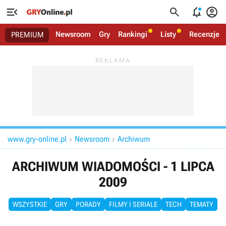




Newsroom
Gry
Rankingi
Listy
Recenzje
PREMIUM
www.gry-online.pl
Newsroom
Archiwum


ARCHIWUM WIADOMOŚCI - 1 LIPCA
2009
WSZYSTKIE
GRY
PORADY
FILMY I SERIALE
TECH
TEMATY