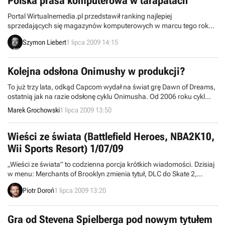
Polska prasa komputerowa w tarapatach
Portal Wirtualnemedia.pl przedstawił ranking najlepiej
sprzedających się magazynów komputerowych w marcu tego roku,
oferując porównanie z analogicznym okresem roku ubiegłego.
Szymon Liebert
1 lipca 2009 14:15
Chociaż nie zmieniła się struktura ścisłej czołówki – przodują PC
Format i CD Action Wydawnictwa Bauer – to wyniki mogą być
zatrważające. Sprzedaż lidera zmniejszyła się aż o 53 procent, czyli
Kolejna odsłona Onimushy w produkcji?
prawie 100 tysięcy egzemplarzy.
To już trzy lata, odkąd Capcom wydał na świat grę Dawn of Dreams,
ostatnią jak na razie odsłonę cyklu Onimusha. Od 2006 roku cykl
japońskich gier akcji z domieszką RPG nie doczekał się nowych
Marek Grochowski
1 lipca 2009 13:50
części, jednak wkrótce sytuacja ta może się zmienić. Wszystko za
sprawą tajemniczej witryny, którą wydawca serii uruchomił
niedawno, by zainteresować fanów swym kolejnym projektem.
Wieści ze świata (Battlefield Heroes, NBA2K10,
Wii Sports Resort) 1/07/09
„Wieści ze świata” to codzienna porcja krótkich wiadomości. Dzisiaj
w menu: Merchants of Brooklyn zmienia tytuł, DLC do Skate 2,
premiera Worms 2: Armageddon, twórcy F.E.A.R. pracują nad nową
Piotr Doroń
1 lipca 2009 13:20
strzelaniną, dobre wyniki sprzedaży Wii Sports Resort w Japonii,
wyjątkowa edycja kolekcjonerska NBA2K10 i inne. Zapraszamy do
lektury.
Gra od Stevena Spielberga pod nowym tytułem