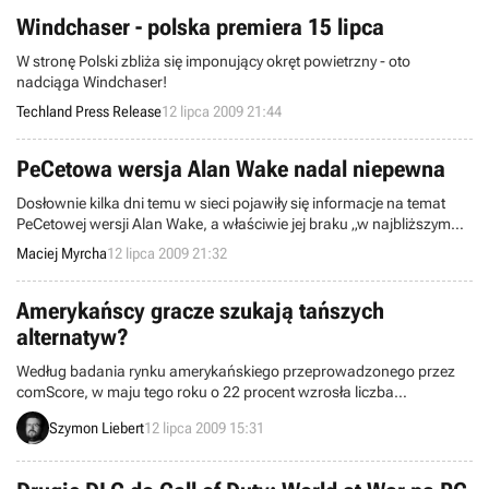
języka na świecie - Hugo: Przygoda z angielskim!
Windchaser - polska premiera 15 lipca
W stronę Polski zbliża się imponujący okręt powietrzny - oto
nadciąga Windchaser!
Techland Press Release
12 lipca 2009 21:44
PeCetowa wersja Alan Wake nadal niepewna
Dosłownie kilka dni temu w sieci pojawiły się informacje na temat
PeCetowej wersji Alan Wake, a właściwie jej braku „w najbliższym
czasie”. Tym razem na temat całej tej sprawy wypowiedział się Sam
Maciej Myrcha
12 lipca 2009 21:32
Lake, główny scenarzysta wspomnianej produkcji studia Remedy
Entertainment. Niestety, jego słowa nadal nie przynoszą pocieszenia
właścicielom komputerów osobistych.
Amerykańscy gracze szukają tańszych
alternatyw?
Według badania rynku amerykańskiego przeprowadzonego przez
comScore, w maju tego roku o 22 procent wzrosła liczba
miłośników gier internetowych (w porównaniu z tym samym
Szymon Liebert
12 lipca 2009 15:31
miesiącem przed rokiem). W sumie liczbę amerykańskich graczy
interesujących się tym segmentem rozrywki oszacowano na 87
milionów. Tymczasem obroty rynku konsol w USA z roku na rok