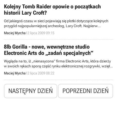
Tymczasem tytuł boryka się z pewnymi problemami technicznymi.
Kolejny Tomb Raider opowie o początkach
historii Lary Croft?
Od jakiegoś czasu w sieci pojawiają się plotki dotyczące kolejnych
przygód najpopularniejszej archeolog, Lary Croft. Najpierw
dowiedzieliśmy się, iż Toby Gard, „ojciec” Lary oraz marki Tomb
Maciej Myrcha
12 lipca 2009 09:15
Raider stanął na czele ekipy przygotowującej nowy projekt studia
Crystal Dynamics, prawdopodobnie kolejną część serii.
8lb Gorilla - nowe, wewnętrzne studio
Electronic Arts do „zadań specjalnych”
Wygląda na to, iż „nienasycona” firma Electronic Arts, która dzierży
w swoich rękach sporą część rynku elektronicznej rozgrywki, wzięła
na celownik kolejnych klientów. Mowa o posiadaczach iPhone’ów,
Maciej Myrcha
12 lipca 2009 08:22
ale nie tych zainteresowanych takimi hitami jak The Sims 3, Need For
Speed Undercover czy Tiger Woods PGA Tour a niskobudżetowymi,
nieskomplikowanymi grami.
NASTĘPNY DZIEŃ
POPRZEDNI DZIEŃ