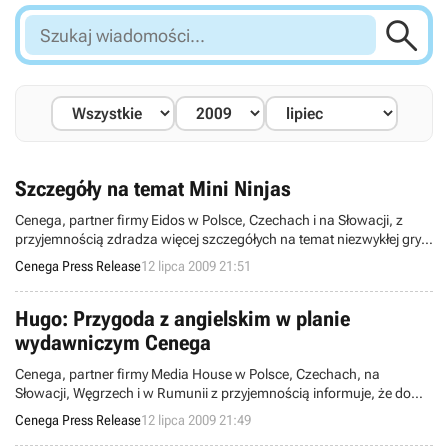

Szukaj
wiadomości...
Szczegóły na temat Mini Ninjas
Cenega, partner firmy Eidos w Polsce, Czechach i na Słowacji, z
przyjemnością zdradza więcej szczegółych na temat niezwykłej gry
dla młodszych i starszych graczy - Mini Ninjas. Gra ukaże się jesienią
Cenega Press Release
12 lipca 2009 21:51
2009 roku na komputery PC oraz konsole Xbox 360, PlayStation 3!
Hugo: Przygoda z angielskim w planie
wydawniczym Cenega
Cenega, partner firmy Media House w Polsce, Czechach, na
Słowacji, Węgrzech i w Rumunii z przyjemnością informuje, że do
planu wydawniczego Cenega trafiła gra dzięki której przeżyjesz
Cenega Press Release
12 lipca 2009 21:49
pasjonującą przygodę i poznasz podstawy najpopularniejszego