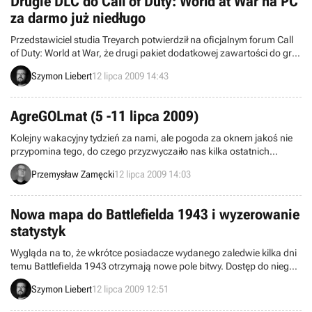
Drugie DLC do Call of Duty: World at War na PC
spadły o 23% (NPD). Gdzie tkwią przyczyny zmian?
za darmo już niedługo
Przedstawiciel studia Treyarch potwierdził na oficjalnym forum Call
of Duty: World at War, że drugi pakiet dodatkowej zawartości do gry,
wydany jakiś czas temu na konsole PlayStation 3 i Xbox 360, będzie
Szymon Liebert
12 lipca 2009 14:43
dostępny dla posiadaczy pecetów już niedługo. Stanie się on częścią
darmowej łatki, która zmodyfikuje tytuł do wersji 1.5 i wprowadzi
mnóstwo modyfikacji, poprawek oraz różnych usprawnień.
AgreGOLmat (5 -11 lipca 2009)
Kolejny wakacyjny tydzień za nami, ale pogoda za oknem jakoś nie
przypomina tego, do czego przyzwyczaiło nas kilka ostatnich
upalnych lipców. Z drugiej strony to świetna okazja, aby usiąść
Przemysław Zamęcki
12 lipca 2009 14:03
przed komputerem lub konsolą i nadrobić kilka zaległości. No i
oczywiście poczytać serwis gry-online.pl. A jeżeli pomimo tego coś
przegapiliście, to nie ma obawy, agreGOLmat jest po to, żeby
Nowa mapa do Battlefielda 1943 i wyzerowanie
przypomnieć Wam
statystyk
Wygląda na to, że wkrótce posiadacze wydanego zaledwie kilka dni
temu Battlefielda 1943 otrzymają nowe pole bitwy. Dostęp do niego
zostanie odblokowany w dość specyficzny sposób. Mapa nazwana
Szymon Liebert
12 lipca 2009 12:51
Coral Sea pojawi się gdy w wirtualnych potyczkach na PlayStation 3
lub Xboks 360 zabitych zostanie 43 milionów uczestników zabawy.