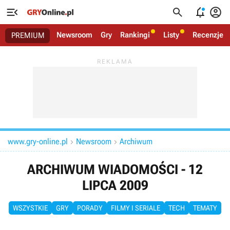




Newsroom
Gry
Rankingi
Listy
Recenzje
PREMIUM
www.gry-online.pl
Newsroom
Archiwum


ARCHIWUM WIADOMOŚCI - 12
LIPCA 2009
WSZYSTKIE
GRY
PORADY
FILMY I SERIALE
TECH
TEMATY