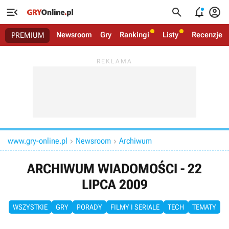




Newsroom
Gry
Rankingi
Listy
Recenzje
PREMIUM
www.gry-online.pl
Newsroom
Archiwum


ARCHIWUM WIADOMOŚCI - 22
LIPCA 2009
WSZYSTKIE
GRY
PORADY
FILMY I SERIALE
TECH
TEMATY