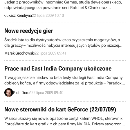
Jeden z pracowników Insomniac Games, studia deweloperskiego,
odpowiadającego za powstanie serii Ratchet & Clank oraz
Resistance, udzielił informacji, z której jasno wynika, iż premiera
Łukasz Kendryna
22 lipca 2009 10:10
nadchodzącego exclusive’a na PlayStation 3, Ratchet & Clank: A
Crack in Time, ukaże się w zakładanym wcześniej terminie, tj. w
czwartym kwartale bieżącego roku.
Nowe reedycje gier
Środek lata to dla dystrybutorów czas czyszczenia magazynów, a
dla graczy – możliwość nabycia interesujących tytułów po niższej
cenie. W związku z faktem, że jeszcze w tym tygodniu na rynku
Marek Grochowski
22 lipca 2009 09:41
ukaże się kilka gier w reedycjach, postanowiliśmy zainaugurować
cykl wiadomości, z których będziecie mogli dowiedzieć się o
aktualnych wydarzeniach w tanich seriach.
Prace nad East India Company ukończone
Trwające jeszcze niedawno beta testy strategii East India Company
dobiegły końca, a firmy odpowiedzialne za jej produkcję – Paradox
Interactive oraz Nitro Games - zdołały już nanieść wszystkie
Piotr Doroń
22 lipca 2009 09:40
poprawki i usunąć napotkane błędy. Deweloping gry został
ukończony, a ona sama osiągnęła fazę złota.
Nowe sterowniki do kart GeForce (22/07/09)
W sieci ukazały się nowe, opatrzone certyfikatem WHQL, sterowniki
ForceWare do kart grafiki z chipem firmy NVIDIA. Drivery stworzono
z myślą o GeForce’ach serii 6, 7, 8, 9, 100, 200 oraz platformie ION i