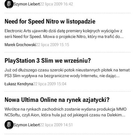
Szymon Liebert
22 lipca 2009 16:42
– Gladiatorzy 2 – w którą można pograć za darmo w oknie
przeglądarki. Do wygrania czekają atrakcyjne nagrody w postaci
gier Overlord II na Xboksa 360 oraz Devil May Cry 4 na PC.
Need for Speed Nitro w listopadzie
Electronic Arts ujawniło dziś datę premiery kolejnych wyścigów z
serii Need for Speed. Mowa o projekcie Nitro, który ma trafić do
sprzedaży na konsole Wii i NDS. Premierę tytułu zaplanowano na 17
Marek Grochowski
22 lipca 2009 15:15
listopada, dokładnie dwa miesiące po rynkowym debiucie NFS: Shift.
PlayStation 3 Slim we wrześniu?
Już od dłuższego czasu szeroki potok nieustannych plotek na temat
PS3 Slim wypływa na bezgraniczne wody Internetu, nie dając
pracownikom Sony spokoju. Ci, zmuszeni są każdą podobną
Łukasz Kendryna
22 lipca 2009 15:04
informację skwitować tradycyjnym „bez komentarza”. Przyszła więc
pora na kolejną wiadomość z kategorii niepotwierdzonych, choć tym
razem do czynienia mamy z przesłankami ją potwierdzającymi.
Nowa Ultima Online na rynek azjatycki?
Wkrótce na rynkach zachodnich zostanie wydana produkcja MMO
NCSoftu, czyli Aion, która hula już od jakiegoś czasu na Dalekim
Wschodzie. Tymczasem Electronic Arts najwyraźniej planuje podbić
Szymon Liebert
22 lipca 2009 14:51
Azję, uwielbiającą przecież gatunek MMORPG. Wydawca podpisał
umowę z firmą NetDragon dotyczącą stworzenia zupełnie nowej gry