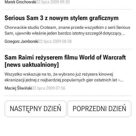
Marek Grochowski
22 lipca 2009 09:30
wyposażono w zestaw poprawek i kilka nowych, przydatnych
funkcji, a całość oznaczono numerem 190.38.
Serious Sam 3 z nowym stylem graficznym
Chorwackie studio Croteam, znane przede wszystkim z serii Serious
Sam, ujawniło właśnie jeden bardzo istotny szczegół dotyczący
trzeciej części swojego flagowego tytułu. Mianowicie twórcy żegnają
Grzegorz Jamborski
22 lipca 2009 08:58
się z charakterystycznym groteskowym i kolorowym stylem
graficznym.
Sam Raimi reżyserem filmu World of Warcraft
[news uaktualniony]
Wszystko wskazuje na to, że wybrano już reżysera kinowej
ekranizacji jednej z najbardziej popularnych gier ostatnich lat –
World of Warcraft. Za przeniesienie tego MMO do kin
Maciej Śliwiński
22 lipca 2009 07:56
odpowiedzialny będzie Sam Raimi, znany między innymi z takich
filmów jak seria Spider-Man czy Szybcy i martwi.
NASTĘPNY DZIEŃ
POPRZEDNI DZIEŃ