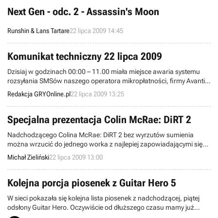
na podstawie klasycznej już Ultimy Online.
Next Gen - odc. 2 - Assassin's Moon
Runshin & Lans Tartare
22 lipca 2009 14:45
Komunikat techniczny 22 lipca 2009
Dzisiaj w godzinach 00:00 – 11.00 miała miejsce awaria systemu
rozsyłania SMSów naszego operatora mikropłatności, firmy Avantis.
Czytelnicy, którzy w tych godzinach wysyłali SMSy zgłoszeniowe
Redakcja GRYOnline.pl
22 lipca 2009 13:25
mogli zamiast kodu dostępowego otrzymywać komunikat o błędzie.
Specjalna prezentacja Colin McRae: DiRT 2
Nadchodzącego Colina McRae: DiRT 2 bez wyrzutów sumienia
można wrzucić do jednego worka z najlepiej zapowiadającymi się
wyścigami tego roku. Świetna grafika, przewidywalna, acz
Michał Zieliński
22 lipca 2009 13:00
dopracowana fizyka i ogrom opcji z pewnością zadowolą każdego
miłośnika motoryzacji. Premiera już we wrześniu (mowa o wersjach
konsolowych), a tymczasem mamy dla Was garść świeżutkich
Kolejna porcja piosenek z Guitar Hero 5
filmów prosto z gry. Zapnijcie pasy i startujemy!
W sieci pokazała się kolejna lista piosenek z nadchodzącej, piątej
odsłony Guitar Hero. Oczywiście od dłuższego czasu mamy już
kompletne zestawienie wykonawców, którzy pojawią się w grze, ale