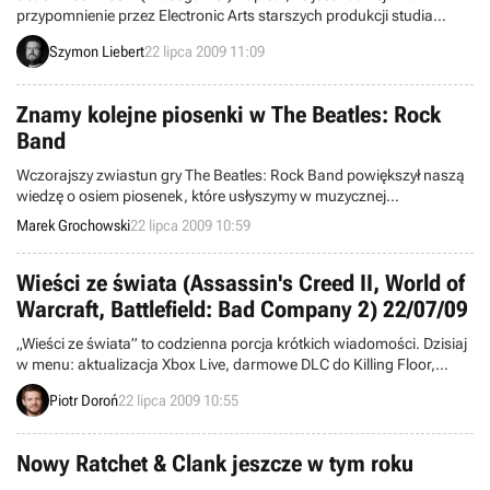
przypomnienie przez Electronic Arts starszych produkcji studia
Bullfrog, założonego między innymi przez Petera Molyneux. Taki
Szymon Liebert
22 lipca 2009 11:09
wniosek wysunięto po rozmowie z szefem EA Bright Light. Harvery
Elliott, jak sam mówi, został zatrudniony kilka lat temu przez
wydawcę właśnie w celu przywrócenia do życia którejś ze starych
Znamy kolejne piosenki w The Beatles: Rock
marek.
Band
Wczorajszy zwiastun gry The Beatles: Rock Band powiększył naszą
wiedzę o osiem piosenek, które usłyszymy w muzycznej
zręcznościówce Harmonix. Idąc za ciosem, producenci tytułu
Marek Grochowski
22 lipca 2009 10:59
ujawnili nazwy kolejnych spośród 45 utworów, w jakich dane nam
będzie naśladować legendarną czwórką z Liverpoolu. Tym razem
autorzy dopisali także miejsca, gdzie będziemy występować.
Wieści ze świata (Assassin's Creed II, World of
Warcraft, Battlefield: Bad Company 2) 22/07/09
„Wieści ze świata” to codzienna porcja krótkich wiadomości. Dzisiaj
w menu: aktualizacja Xbox Live, darmowe DLC do Killing Floor,
zapowiedź filmów promujących Assassin’s Creed II, współtwórca
Piotr Doroń
22 lipca 2009 10:55
Diablo dołącza do ekipy odpowiedzialnej za MMO w uniwersum
Marvela i inne. Zapraszamy do lektury.
Nowy Ratchet & Clank jeszcze w tym roku