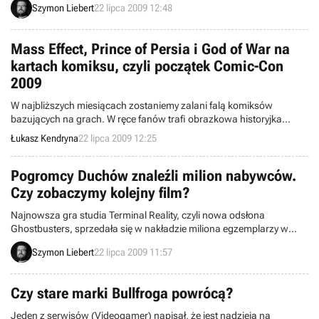
Szymon Liebert
22 lipca 2009 12:48
nie znamy wszystkich tytułów utworów. Firma Activision regularnie
ujawnia kolejne kawałki. Tym razem na tapetę rzucono takie kapele,
jak: Gorillaz, Iron Maiden oraz legendarny King Crimson.
Mass Effect, Prince of Persia i God of War na
kartach komiksu, czyli początek Comic-Con
2009
W najbliższych miesiącach zostaniemy zalani falą komiksów
bazujących na grach. W ręce fanów trafi obrazkowa historyjka
traktująca o Księciu Persji, nowe losy Kratosa z God of War czy opis
Łukasz Kendryna
22 lipca 2009 12:25
wydarzeń rozgrywających się pomiędzy pierwszą i drugą częścią
Mass Effecta.
Pogromcy Duchów znaleźli milion nabywców.
Czy zobaczymy kolejny film?
Najnowsza gra studia Terminal Reality, czyli nowa odsłona
Ghostbusters, sprzedała się w nakładzie miliona egzemplarzy w
ciągu miesiąca. Wygląda na to, że produkcji, wydanej właściwie na
Szymon Liebert
22 lipca 2009 11:57
wszystkie możliwe platformy, udało się zainteresować wielu
miłośników nawet mimo bardzo słabych ogólnych wyników
sprzedaży w tym okresie. Czy marka łowców duchów powróci na
Czy stare marki Bullfroga powrócą?
dobre?
Jeden z serwisów (Videogamer) napisał, że jest nadzieja na