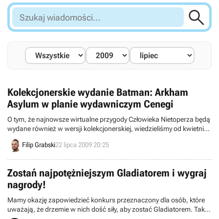

Szukaj
wiadomości...
Kolekcjonerskie wydanie Batman: Arkham
Asylum w planie wydawniczym Cenegi
O tym, że najnowsze wirtualne przygody Człowieka Nietoperza będą
wydane również w wersji kolekcjonerskiej, wiedzieliśmy od kwietnia.
O tym, że wielkie pudło pełne bat-gadżetów trafi do Polski,
Filip Grabski
22 lipca 2009 20:25
dowiadujemy się dzisiaj.
Zostań najpotężniejszym Gladiatorem i wygraj
nagrody!
Mamy okazję zapowiedzieć konkurs przeznaczony dla osób, które
uważają, że drzemie w nich dość siły, aby zostać Gladiatorem. Taką
możliwość daje jedna z gier prezentowanych przez serwis MultiGRY