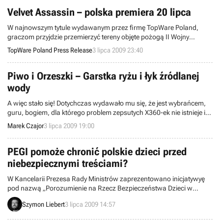
Velvet Assassin – polska premiera 20 lipca
W najnowszym tytule wydawanym przez firmę TopWare Poland,
graczom przyjdzie przemierzyć tereny objęte pożogą II Wojny
Światowej. Na własne oczy będziemy mogli zobaczyć płonący Paryż,
TopWare Poland Press Release
3 lipca 2009 23:40
odkryć tajemnice III Rzeszy w Hamburgu i przejść przez piekło
likwidowanego getta w Warszawie. Violett Summer zabierze Was w
te wakacje w najbardziej wstrząsającą podróż w głąb historii i
Piwo i Orzeszki – Garstka ryżu i łyk źródlanej
własnych koszmarów.
wody
A więc stało się! Dotychczas wydawało mu się, że jest wybrańcem,
guru, bogiem, dla którego problem zepsutych X360-ek nie istnieje i
nie zaistnieje.
Marek Czajor
3 lipca 2009 19:00
PEGI pomoże chronić polskie dzieci przed
niebezpiecznymi treściami?
W Kancelarii Prezesa Rady Ministrów zaprezentowano inicjatywyę
pod nazwą „Porozumienie na Rzecz Bezpieczeństwa Dzieci w
Internecie” oraz „Kodeks Dobrych Praktyk Rynku Gier
Szymon Liebert
3 lipca 2009 14:57
Komputerowych i Wideo w Polsce”. Omówiono założenia
planowanej kampanii, mającej na celu wskazanie rodzicom jak