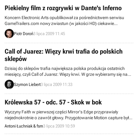
komputerów, w jakie będą musieli wyposażyć się gracze, by
wyruszyć do krainy Rivellon.
Piekielny film z rozgrywki w Dante's Inferno
Koncern Electronic Arts opublikował za pośrednictwem serwisu
GameTrailers.com nowy zwiastun (w jakości HD) ciekawie
zapowiadającej się gry akcji Dante’s Inferno. Zaprezentowano w nim
Piotr Doroń
3 lipca 2009 11:45
sporo ujęć z właściwej rozgrywki. Uzyskaliśmy w ten sposób
możliwość dokładniejszego przyjrzenia się oprawie graficznej dzieła
Visceral Games, autorów m.in. świetnego Dead Space.
Call of Juarez: Więzy krwi trafia do polskich
sklepów
Dzisiaj do sklepów trafia największa polska produkcja ostatnich
miesięcy, czyli Call of Juarez: Więzy krwi. W grze wybieramy się na
Dziki Zachód, wcielając się w braci McCall, których mieliśmy okazję
Szymon Liebert
3 lipca 2009 11:33
poznać też w pierwszej odsłonie. Pierwowzór był naprawdę ciekawy,
chociaż miał sporo bolączek i niedociągnięć. Na szczęście w
przypadku drugiej części autorzy najwyraźniej stanęli na wysokości
Królewska 57 - odc. 57 - Skok w bok
zadania.
Wyczyny Faith w pierwszej części Mirror's Edge przyprawiały
niejednokrotnie o zawrót głowy. Przygotowanie Motion capture było
zapewne nie lada wyczynem.
Antoni Łuchniak & fsm
3 lipca 2009 10:59