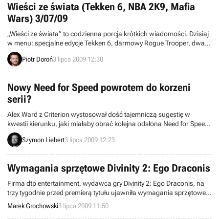
Wieści ze świata (Tekken 6, NBA 2K9, Mafia
Wars) 3/07/09
„Wieści ze świata” to codzienna porcja krótkich wiadomości. Dzisiaj
w menu: specjalne edycje Tekken 6, darmowy Rogue Trooper, dwa
miliony egzemplarzy NBA 2K9, rynek konsol w Wielkiej Brytanii,
Piotr Doroń
3 lipca 2009 12:30
cztery miliony graczy Mafia Wars, prędkość działania PSP Go i inne.
Zapraszamy do lektury.
Nowy Need for Speed powrotem do korzeni
serii?
Alex Ward z Criterion wystosował dość tajemniczą sugestię w
kwestii kierunku, jaki miałaby obrać kolejna odsłona Need for Speed
tworzona właśnie przez to studio. Twórca w krótkiej wiadomości
Szymon Liebert
3 lipca 2009 12:23
zapowiedział powrót do oryginalnej koncepcji gry. Chodzi oczywiście
o pierwowzór wydany kilkanaście lat temu, który z hukiem rozpoczął
jedną z najważniejszych wyścigowych serii w historii gier
Wymagania sprzętowe Divinity 2: Ego Draconis
elektronicznych.
Firma dtp entertainment, wydawca gry Divinity 2: Ego Draconis, na
trzy tygodnie przed premierą tytułu ujawniła wymagania sprzętowe
nadchodzącego cRPG. Na niemieckojęzycznej stronie spółki
Marek Grochowski
3 lipca 2009 11:50
pojawiła się zarówno minimalna, jak i zalecana specyfikacja