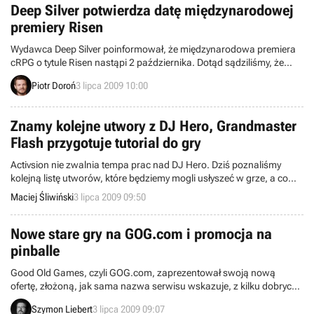
Deep Silver potwierdza datę międzynarodowej
premiery Risen
Wydawca Deep Silver poinformował, że międzynarodowa premiera
cRPG o tytule Risen nastąpi 2 października. Dotąd sądziliśmy, że
dzieło studia Piranha Bytes zadebiutuje wówczas wyłącznie na
Piotr Doroń
3 lipca 2009 10:00
rynku niemieckim. Szczęśliwie uległo to zmianie, w związku z czym
posiadacze pecetów i konsoli Xbox 360 poprowadzą do boju
głównego bohatera gry już za trzy miesiące.
Znamy kolejne utwory z DJ Hero, Grandmaster
Flash przygotuje tutorial do gry
Activsion nie zwalnia tempa prac nad DJ Hero. Dziś poznaliśmy
kolejną listę utworów, które będziemy mogli usłyszeć w grze, a co
ważniejsze, poinformowano również, że przy tworzeniu tego tytułu
Maciej Śliwiński
3 lipca 2009 09:50
ważną rolę odgrywa Grandmaster Flash.
Nowe stare gry na GOG.com i promocja na
pinballe
Good Old Games, czyli GOG.com, zaprezentował swoją nową
ofertę, złożoną, jak sama nazwa serwisu wskazuje, z kilku dobrych,
starych produkcji. Fani cRPG-ów otrzymali klasyczne Crystals of
Szymon Liebert
3 lipca 2009 09:07
Arborea oraz Ishar 3, które weszły w skład większego pakietu gier