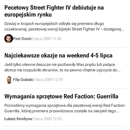
wybierać bezpieczne gry elektroniczne dla ich dzieci. Pokazano
Pecetowy Street Fighter IV debiutuje na
także odświeżoną szatę graficzną systemu PEGI.
europejskim rynku
Dzisiaj w krajach europejskich odbyła się premiera długo
oczekiwanej, pecetowej wersji bijatyki Street Fighter IV – dostępnej
do tej pory wyłącznie na Xboksa 360 i PlayStation 3. Produkcję
Piotr Doroń
3 lipca 2009 13:30
można nabyć zarówno w stacjonarnych sklepach, jak i za
pośrednictwem serwisów cyfrowej dystrybucji – w tym Direct2Drive,
Steam, Impulse, Metaboli oraz GamersGate.
Najciekawsze okazje na weekend 4-5 lipca
Jeśli tylko ulewne deszcze nie pozbawiły Was prądu lub palące
słońce nie rozpuściło ekranów, to na pewno chętnie zajrzycie do
tego tygodniowego zestawienia najciekawszych ofert dla graczy.
Filip Grabski
3 lipca 2009 12:59
Tradycyjnie znajdziecie tu zarówno gry, jak i konsole w ciekawych
cenach. Zapraszamy!
Wymagania sprzętowe Red Faction: Guerrilla
Poznaliśmy wymagania sprzętowe dla pecetowej wersji Red Faction:
Guerrilla, której premiera przewidziana została na sierpień tego
roku.
Łukasz Kendryna
3 lipca 2009 12:55