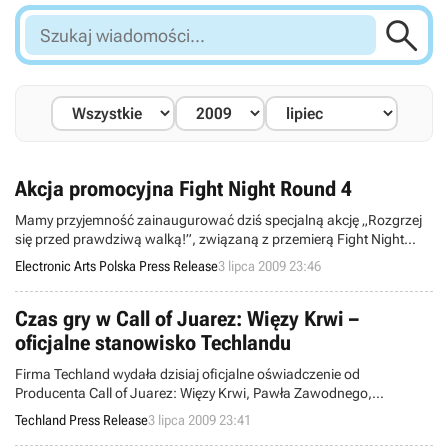

Szukaj
wiadomości...
Akcja promocyjna Fight Night Round 4
Mamy przyjemność zainaugurować dziś specjalną akcję „Rozgrzej
się przed prawdziwą walką!”, związaną z przemierą Fight Night
Round 4. Dzięki niej każdy może sprawdzić, czy ma zadatki na
Electronic Arts Polska Press Release
3 lipca 2009 23:46
prawdziwego pięściarza. W tym celu w wybranych sklepach sieci
Media Markt i Saturn rozstawiliśmy specjalne automaty bokserskie
firmy KALKOMAT, mierzące siłę ciosu.
Czas gry w Call of Juarez: Więzy Krwi –
oficjalne stanowisko Techlandu
Firma Techland wydała dzisiaj oficjalne oświadczenie od
Producenta Call of Juarez: Więzy Krwi, Pawła Zawodnego,
dotyczące czasu jaki potrzebny jest na przejście gry:
Techland Press Release
3 lipca 2009 23:41