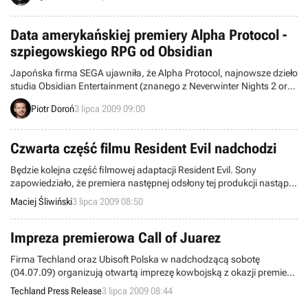
studia Silmarils. Miłośnicy przygodówek pełnych mocnych wrażeń
powinni zainteresować się tytułami Personal Nightmare oraz The
Data amerykańskiej premiery Alpha Protocol -
Pandora Directive.
szpiegowskiego RPG od Obsidian
Japońska firma SEGA ujawniła, że Alpha Protocol, najnowsze dzieło
studia Obsidian Entertainment (znanego z Neverwinter Nights 2 oraz
Knights of the Old Republic II), zostanie wydane w Stanach
Piotr Doroń
3 lipca 2009 09:00
Zjednoczonych 6 października. Przy okazji produkcja otrzymała
dosyć niecodzienny podtytuł – The Espionage RPG, który można
przetłumaczyć jako Szpiegowskie RPG.
Czwarta część filmu Resident Evil nadchodzi
Będzie kolejna część filmowej adaptacji Resident Evil. Sony
zapowiedziało, że premiera następnej odsłony tej produkcji nastąpi
we wrześniu 2010 roku, a obraz będzie nosił podtytuł Afterlife.
Maciej Śliwiński
3 lipca 2009 08:50
Impreza premierowa Call of Juarez
Firma Techland oraz Ubisoft Polska w nadchodzącą sobotę
(04.07.09) organizują otwartą imprezę kowbojską z okazji premiery
polskiej superprodukcji Call of Juarez: Więzy Krwi.
Techland Press Release
3 lipca 2009 08:44