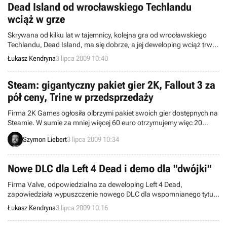
Dead Island od wrocławskiego Techlandu
wciąż w grze
Skrywana od kilku lat w tajemnicy, kolejna gra od wrocławskiego
Techlandu, Dead Island, ma się dobrze, a jej deweloping wciąż trwa.
Takich informacji udzielił Błażej Krakowiak, international brand
Łukasz Kendryna
3 lipca 2009 10:40
manager firmy.
Steam: gigantyczny pakiet gier 2K, Fallout 3 za
pół ceny, Trine w przedsprzedaży
Firma 2K Games ogłosiła olbrzymi pakiet swoich gier dostępnych na
Steamie. W sumie za mniej więcej 60 euro otrzymujemy więc 20
różnych tytułów, które normalnie kosztowałyby ponad 220 euro.
Szymon Liebert
3 lipca 2009 10:34
Takie promocje zdarzają się bardzo rzadko. To nie wszystko, co
system dystrybucji Valve ma do zaoferowania na najbliższe dni. Za
pół ceny można kupić jedną z głośniejszych gier RPG ubiegłego roku
Nowe DLC dla Left 4 Dead i demo dla "dwójki"
– Fallouta 3.
Firma Valve, odpowiedzialna za deweloping Left 4 Dead,
zapowiedziała wypuszczenie nowego DLC dla wspomnianego tytułu
oraz udostępnienie wersji demonstracyjnej Left 4 Dead 2, nim ta trafi
Łukasz Kendryna
3 lipca 2009 10:16
na rynek.