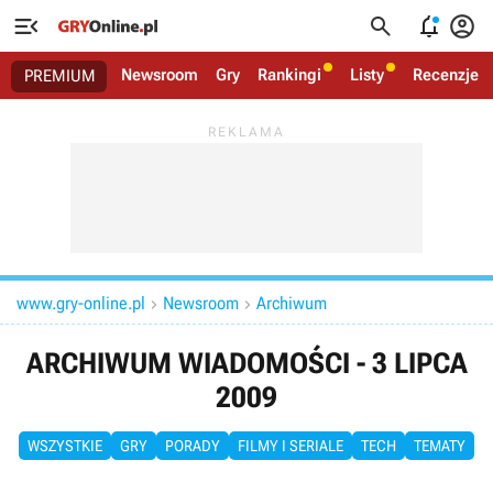




Newsroom
Gry
Rankingi
Listy
Recenzje
PREMIUM
www.gry-online.pl
Newsroom
Archiwum


ARCHIWUM WIADOMOŚCI - 3 LIPCA
2009
WSZYSTKIE
GRY
PORADY
FILMY I SERIALE
TECH
TEMATY