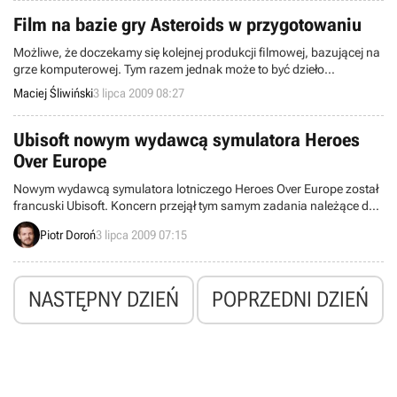
Film na bazie gry Asteroids w przygotowaniu
Możliwe, że doczekamy się kolejnej produkcji filmowej, bazującej na
grze komputerowej. Tym razem jednak może to być dzieło
wyjątkowe – studio Universal rozpoczęło prace nad przygotowaniem
Maciej Śliwiński
3 lipca 2009 08:27
scenariusza do filmu opartego na Asteroids, grze zręcznościowej
wydanej w 1976 roku.
Ubisoft nowym wydawcą symulatora Heroes
Over Europe
Nowym wydawcą symulatora lotniczego Heroes Over Europe został
francuski Ubisoft. Koncern przejął tym samym zadania należące do
tej pory do firm Red Mile Entertainment oraz Atari, współfinansującej
Piotr Doroń
3 lipca 2009 07:15
przez pewien czas deweloping dzieła studia Transmission.
Poznaliśmy w ten sposób także oficjalną datę światowego debiutu
gry. Mianowicie, trafi ona do sklepów we wrześniu bieżącego roku.
NASTĘPNY DZIEŃ
POPRZEDNI DZIEŃ