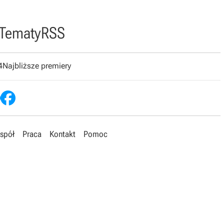
Tematy
RSS
4
Najbliższe premiery
spół
Praca
Kontakt
Pomoc