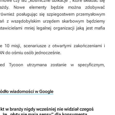
owe czy też „kosmiczne ubikacje”, które składać się
każdy. Nowe elementy będzie można zdobywać
również posługując się szpiegostwem przemysłowym
agań z wszędobylskim urzędem skarbowym będziemy
awicielami mniej legalnej organizacji jaką jest mafia
 10 misji, scenariusze z otwartymi zakończeniami i
AN do ośmiu osób jednocześnie.
ged Tycoon utrzymana zostanie w specyficznym,
ródło wiadomości w Google
ikt w branży nigdy wcześniej nie widział czegoś
, że „płyty nie mają sensu” dla konsumenta