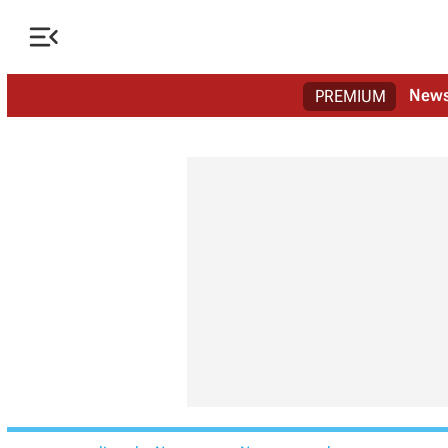

New
PREMIUM