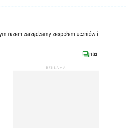
j tym razem zarządzamy zespołem uczniów i

103