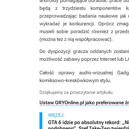
androidy pomagające odrabiać prace dom
będą z trzydziestu komponentów 
przeprowadzając badania naukowe jak 
wykradać je konkurencji. Oprócz zm
musieli sobie poradzić również z przedst
(można też z nią współpracować).
Do dyspozycji gracza oddanych zostanie
możliwość zabawy poprzez Internet lub L
Całość oprawy audio-wizualnej Gad
komiksowo-kreskówkowym stylu.
Dziękujemy za przeczytanie artykułu.
Ustaw GRYOnline.pl jako preferowane ź
WIĘCEJ:
GTA 6 idzie po absolutny rekord: „N
podobnego”. Szef Take-Two twierdzi