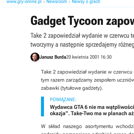
www.gry-online.pl
Newsroom
Newsy o grach


Gadget Tycoon zapo
Take 2 zapowiedział wydanie w czerwcu te
tworzymy a następnie sprzedajemy różneg
Janusz Burda
20 kwietnia 2001 16:30
Take 2 zapowiedział wydanie w czerwcu te
tym razem zarządzamy zespołem uczniów 
zabawki (tytułowe gadżety).
POWIĄZANE:
Wydawca GTA 6 nie ma wątpliwości
okazja”. Take-Two ma w planach aż
W skład naszego asortymentu wchodz