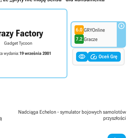

6.0
GRYOnline
razy Factory
7.2
Gracze
Gadget Tycoon
ta wydania:
19 września 2001


Oceń Grę
Nadciąga Echelon - symulator bojowych samolotów
ą
przyszłości