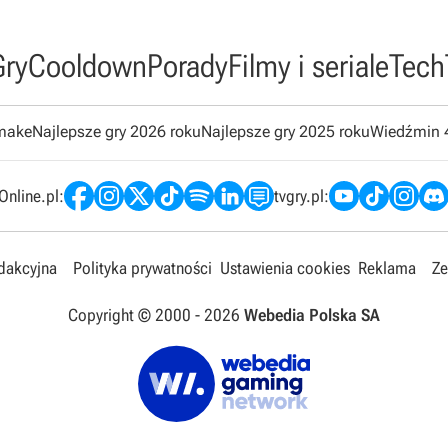
Gry
Cooldown
Porady
Filmy i seriale
Tech
emake
Najlepsze gry 2026 roku
Najlepsze gry 2025 roku
Wiedźmin 
nline.pl:
tvgry.pl:
edakcyjna
Polityka prywatności
Ustawienia cookies
Reklama
Ze
Copyright © 2000 -
2026
Webedia Polska SA