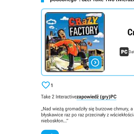
C
Da


1
Take 2 Interactive
zapowiedź (gry)
PC
„Nad wieżą gromadziły się burzowe chmury, a
błyskawice raz po raz przecinały z wściekłości
nieboskłon...”