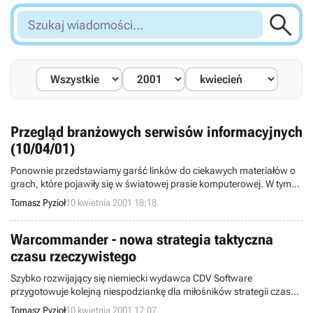

Szukaj
wiadomości...
Przegląd branżowych serwisów informacyjnych
(10/04/01)
Ponownie przedstawiamy garść linków do ciekawych materiałów o
grach, które pojawiły się w światowej prasie komputerowej. W tym
tygodniu znajdziemy zapowiedzi kilku szczególnie ciekawych perełek
Tomasz Pyzioł
10 kwietnia 2001 18:18
jak Eart and Beyond, Myst III czy Legend of Might & Magic.
Warcommander - nowa strategia taktyczna
czasu rzeczywistego
Szybko rozwijający się niemiecki wydawca CDV Software
przygotowuje kolejną niespodziankę dla miłośników strategii czasu
rzeczywistego. W jego planach wydawniczych pojawiła się taktyczna
Tomasz Pyzioł
10 kwietnia 2001 17:07