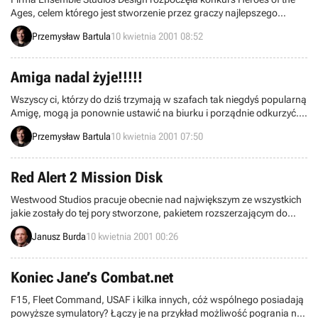
Ages, celem którego jest stworzenie przez graczy najlepszego
scenariusza do gier serii Age of Empires.
Przemysław Bartula
10 kwietnia 2001 08:52
Amiga nadal żyje!!!!!
Wszyscy ci, którzy do dziś trzymają w szafach tak niegdyś popularną
Amigę, mogą ja ponownie ustawić na biurku i porządnie odkurzyć.
Wszystko to za sprawą firmy Hyperion Software, która wypuściła na
Przemysław Bartula
10 kwietnia 2001 07:50
rynek demo Shogo: Mobile Armor Division i zapowiada, że niedługo
wyda pełną wersję gry.
Red Alert 2 Mission Disk
Westwood Studios pracuje obecnie nad największym ze wszystkich
jakie zostały do tej pory stworzone, pakietem rozszerzającym do
swojej gry Red Alert 2. Nie będą to już tylko dodatkowe mapki lecz
Janusz Burda
10 kwietnia 2001 00:26
całkiem pokaźna dawka naprawdę ciekawych nowości i ulepszeń.
Koniec Jane’s Combat.net
F15, Fleet Command, USAF i kilka innych, cóż wspólnego posiadają
powyższe symulatory? Łączy je na przykład możliwość pogrania na