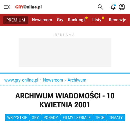




Newsroom
Gry
Rankingi
Listy
Recenzje
PREMIUM
www.gry-online.pl
Newsroom
Archiwum


ARCHIWUM WIADOMOŚCI - 10
KWIETNIA 2001
WSZYSTKIE
GRY
PORADY
FILMY I SERIALE
TECH
TEMATY