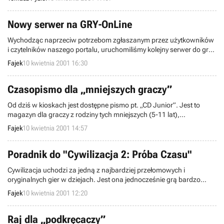
strategia Warcommander, nad którą pracuje zespół Independance
War.
Nowy serwer na GRY-OnLine
Wychodząc naprzeciw potrzebom zgłaszanym przez użytkowników
i czytelników naszego portalu, uruchomiliśmy kolejny serwer do gry
Half-Life: Counter Strike.
Fajek
10 kwietnia 2001 16:30
Czasopismo dla „mniejszych graczy”
Od dziś w kioskach jest dostępne pismo pt. „CD Junior”. Jest to
magazyn dla graczy z rodziny tych mniejszych (5-11 lat),
zawierający dodatkowo pełną wersję gry.
Fajek
10 kwietnia 2001 14:57
Poradnik do "Cywilizacja 2: Próba Czasu"
Cywilizacja uchodzi za jedną z najbardziej przełomowych i
oryginalnych gier w dziejach. Jest ona jednocześnie grą bardzo
trudną, o czym niejeden z graczy mógł się przekonać. Aby pomóc
Fajek
10 kwietnia 2001 12:20
wszystkim którzy grają w tę wspaniałą grę publikujemy poradnik,
który mamy nadzieję ułatwi zabawę.
Raj dla „podkręcaczy”