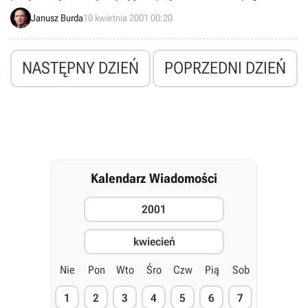
specjalnych, dedykowanych serwerach Combat.net. Niestety z
Janusz Burda
10 kwietnia 2001 00:20
dniem 30 kwietnia możliwość ta zostanie zlikwidowana.
NASTĘPNY DZIEŃ
POPRZEDNI DZIEŃ
Kalendarz Wiadomości
2001
kwiecień
Nie
Pon
Wto
Śro
Czw
Pią
Sob
1
2
3
4
5
6
7