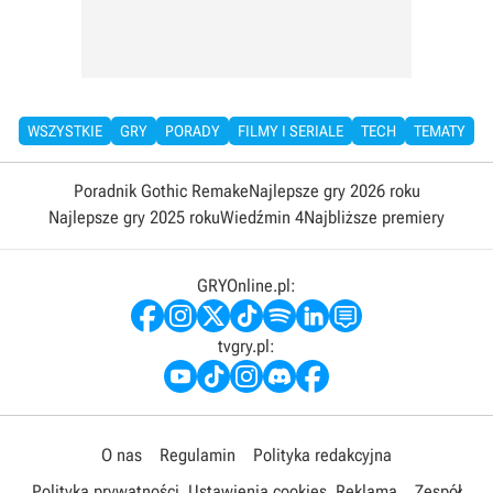
WSZYSTKIE
GRY
PORADY
FILMY I SERIALE
TECH
TEMATY
Poradnik Gothic Remake
Najlepsze gry 2026 roku
Najlepsze gry 2025 roku
Wiedźmin 4
Najbliższe premiery
GRYOnline.pl:
tvgry.pl:
O nas
Regulamin
Polityka redakcyjna
Polityka prywatności
Ustawienia cookies
Reklama
Zespół