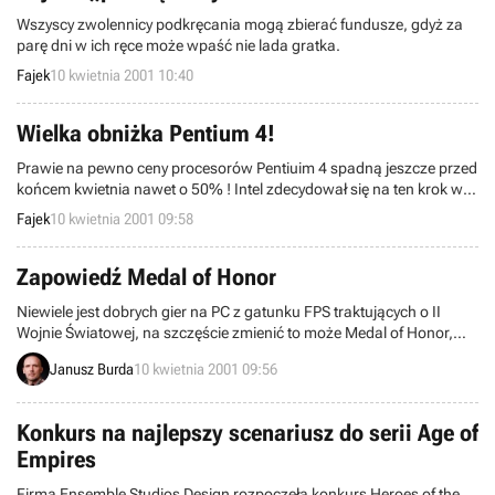
Wszyscy zwolennicy podkręcania mogą zbierać fundusze, gdyż za
parę dni w ich ręce może wpaść nie lada gratka.
Fajek
10 kwietnia 2001 10:40
Wielka obniżka Pentium 4!
Prawie na pewno ceny procesorów Pentiuim 4 spadną jeszcze przed
końcem kwietnia nawet o 50% ! Intel zdecydował się na ten krok w
celu spopularyzowania swojego najnowszego produktu.
Fajek
10 kwietnia 2001 09:58
Zapowiedź Medal of Honor
Niewiele jest dobrych gier na PC z gatunku FPS traktujących o II
Wojnie Światowej, na szczęście zmienić to może Medal of Honor,
gra znana już posiadaczom konsoli PSX, dzięki której będziemy
Janusz Burda
10 kwietnia 2001 09:56
ponownie (kto pamięta kultowego Wolfenstein’a lub rodzimego
Mortyra?) mogli stanąć naprzeciw żołnierzy Waffen SS, Wehrmachtu
i innych elitarnych jednostek armii niemieckiej z tego okresu.
Konkurs na najlepszy scenariusz do serii Age of
Empires
Firma Ensemble Studios Design rozpoczęła konkurs Heroes of the