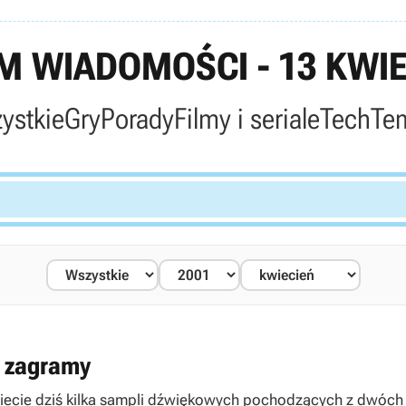
 WIADOMOŚCI - 13 KWIE
ystkie
Gry
Porady
Filmy i seriale
Tech
Te
m zagramy
dziecie dziś kilka sampli dźwiękowych pochodzących z dwóch