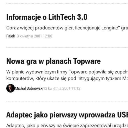
Informacje o LithTech 3.0
Coraz więcej producentów gier, licencjonuje „engine” gra
Fajek
13 kwietnia 2001 12:06
Nowa gra w planach Topware
W planie wydawniczym firmy Topware pojawiła się zupeł
komputerów, który ukaże się pod intrygującym tytułem M:
Michał Bobrowski
13 kwietnia 2001 11:12
Adaptec jako pierwszy wprowadza US
Adaptec, jako pierwszy na świecie zaprezentował urządze