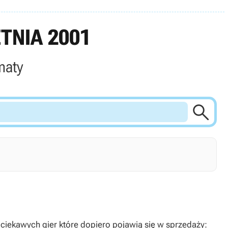
TNIA 2001
maty

 ciekawych gier które dopiero pojawią się w sprzedaży: