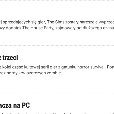
iej sprzedających się gier, The Sims zostały nareszcie wyprz
wszy dodatek The House Party, zajmowały od dłuższego czas
 trzeci
z kolei część kultowej serii gier z gatunku horror survival. Po
rzez hordy krwiożerczych zombie.
racza na PC