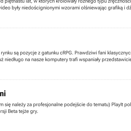
zed piętnastu lat, w których królowały różnego typu zręczno
deo były niedoścignionymi wzorami olśniewając grafiką i d
 rynku są pozycje z gatunku cRPG. Prawdziwi fani klasyczn
uż niedługo na nasze komputery trafi wspaniały przedstawici
ni
o im się należy za profesjonalne podejście do tematu) PlayIt
i Beta tejże gry.