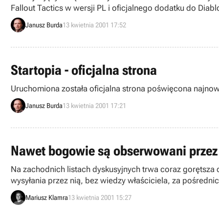
Fallout Tactics w wersji PL i oficjalnego dodatku do Diabl
Janusz Burda
13 kwietnia 2001 17:52
Startopia - oficjalna strona
Uruchomiona została oficjalna strona poświęcona najnows
Janusz Burda
13 kwietnia 2001 17:21
Nawet bogowie są obserwowani przez 
Na zachodnich listach dyskusyjnych trwa coraz gorętsza
wysyłania przez nią, bez wiedzy właściciela, za pośrednictwem Interne
Windows.
Mariusz Klamra
13 kwietnia 2001 15:27