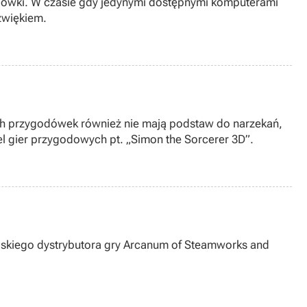
ściówki. W czasie gdy jedynymi dostępnymi komputerami
źwiękiem.
ych przygodówek również nie mają podstaw do narzekań,
el gier przygodowych pt. „Simon the Sorcerer 3D”.
 polskiego dystrybutora gry Arcanum of Steamworks and