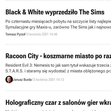
Black & White wyprzedziło The Sims
Po czternastu miesiącach pobytu na szczycie listy najlep
Symulacyjne gry Maxis-u, zarówno The Sims jak i najno
kupujących gry komputerowe.
Tomasz Pyzioł
13 kwietnia 2001 14:48
Racoon City - koszmarne miasto po raz
Resident Evil 3: Nemesis to jak sam tytuł wskazuje trzecia 
S.T.A.R.S. i staramy się wydostać z miasta oblężonego p
Janusz Burda
13 kwietnia 2001 14:13
Holograficzny czar z salonów gier wk