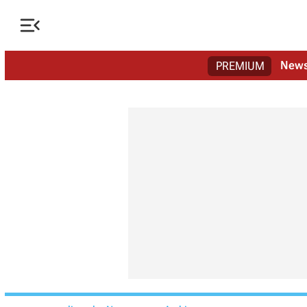

New
PREMIUM