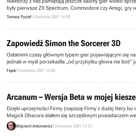
Niektórzy z nas pamiętają jeszcze salony gier wideo spr
były pierwsze ZX Spectrum, Commodore czy Amigi, gry wi
Tomasz Pyzioł
13 kwietnia 2001 14:00
Zapowiedź Simon the Sorcerer 3D
Ostatnimi czasy głównym typem gier pojawiającym się na
jednak w myśl porzekadła „od przybytku głowa nie boli” j
Fajek
13 kwietnia 2001 13:40
Arcanum – Wersja Beta w mojej kiesze
Dzięki uprzejmości Firmy (napiszę Firmy z dużej litery b
Magick Obscura stałem się szczęśliwym posiadaczem wersj
Wojciech Antonowicz
13 kwietnia 2001 12:31