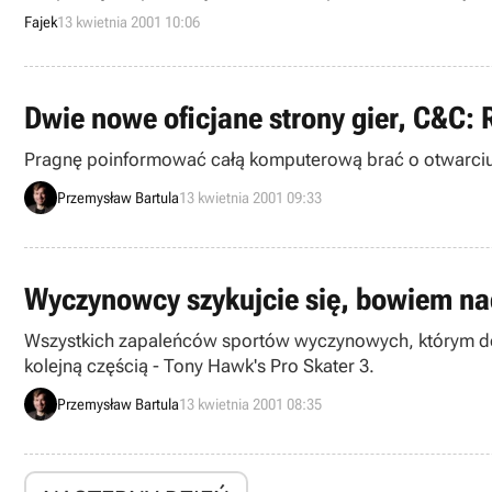
Fajek
13 kwietnia 2001 10:06
Dwie nowe oficjane strony gier, C&C: 
Pragnę poinformować całą komputerową brać o otwarciu 
Przemysław Bartula
13 kwietnia 2001 09:33
Wyczynowcy szykujcie się, bowiem na
Wszystkich zapaleńców sportów wyczynowych, którym do g
kolejną częścią - Tony Hawk's Pro Skater 3.
Przemysław Bartula
13 kwietnia 2001 08:35