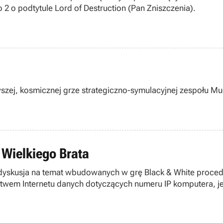
o 2 o podtytule Lord of Destruction (Pan Zniszczenia).
zej, kosmicznej grze strategiczno-symulacyjnej zespołu Muc
Wielkiego Brata
 dyskusja na temat wbudowanych w grę Black & White procedu
tu danych dotyczących numeru IP komputera, jego konfiguracji sprzętowej i