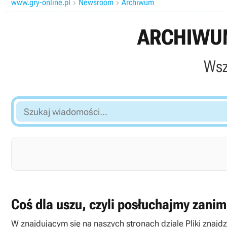
www.gry-online.pl
Newsroom
Archiwum


ARCHIWUM
Wsz
Szukaj
wiadomości...
Coś dla uszu, czyli posłuchajmy zani
W znajdującym się na naszych stronach dziale Pliki znaj