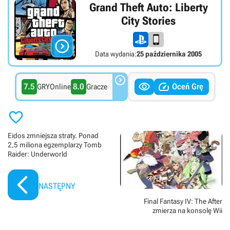
Grand Theft Auto: Liberty
City Stories

Data wydania:
25 października 2005



7.5
8.0
Oceń Grę
GRYOnline
Gracze

Eidos zmniejsza straty. Ponad
2,5 miliona egzemplarzy Tomb
Raider: Underworld
NASTĘPNY
Final Fantasy IV: The After
zmierza na konsolę Wii