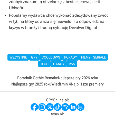
zdobyć znakomitą strzelankę z bestsellerowej serii
Ubisoftu
Popularny wydawca chce wykonać zdecydowany zwrot
w tył, na który odważa się niewielu. To odpowiedź na
kryzys w branży i trudną sytuację Devolver Digital
WSZYSTKIE
GRY
COOLDOWN
PORADY
FILMY I SERIALE
TECH
TEMATY
RSS
Poradnik Gothic Remake
Najlepsze gry 2026 roku
Najlepsze gry 2025 roku
Wiedźmin 4
Najbliższe premiery
GRYOnline.pl:
tvgry.pl: