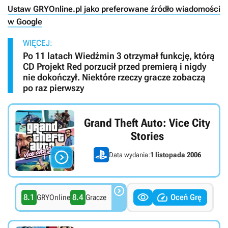
Ustaw GRYOnline.pl jako preferowane źródło wiadomości
w Google
WIĘCEJ:
Po 11 latach Wiedźmin 3 otrzymał funkcję, którą
CD Projekt Red porzucił przed premierą i nigdy
nie dokończył. Niektóre rzeczy gracze zobaczą
po raz pierwszy
Grand Theft Auto: Vice City
Stories

Data wydania:
1 listopada 2006



8.1
8.4
Oceń Grę
GRYOnline
Gracze