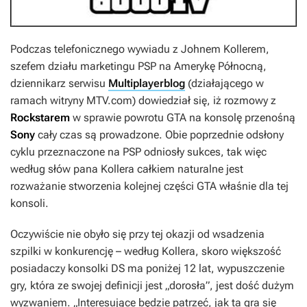
Podczas telefonicznego wywiadu z Johnem Kollerem,
szefem działu marketingu PSP na Amerykę Północną,
dziennikarz serwisu
Multiplayerblog
(działającego w
ramach witryny MTV.com) dowiedział się, iż rozmowy z
Rockstarem
w sprawie powrotu GTA na konsolę przenośną
Sony
cały czas są prowadzone. Obie poprzednie odsłony
cyklu przeznaczone na PSP odniosły sukces, tak więc
według słów pana Kollera całkiem naturalne jest
rozważanie stworzenia kolejnej części GTA właśnie dla tej
konsoli.
Oczywiście nie obyło się przy tej okazji od wsadzenia
szpilki w konkurencję – według Kollera, skoro większość
posiadaczy konsolki DS ma poniżej 12 lat, wypuszczenie
gry, która ze swojej definicji jest „dorosła”, jest dość dużym
wyzwaniem.
„Interesujące będzie patrzeć, jak ta gra się