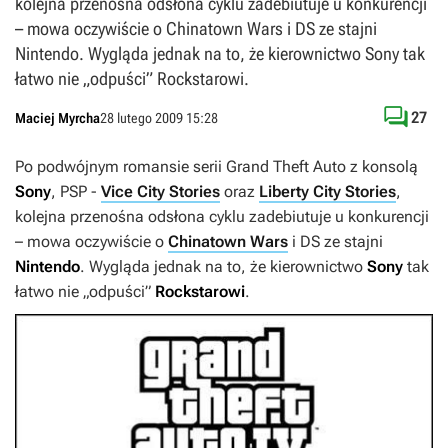
kolejna przenośna odsłona cyklu zadebiutuje u konkurencji
– mowa oczywiście o Chinatown Wars i DS ze stajni
Nintendo. Wygląda jednak na to, że kierownictwo Sony tak
łatwo nie „odpuści” Rockstarowi.

27
Maciej Myrcha
28 lutego 2009 15:28
Po podwójnym romansie serii
Grand Theft Auto
z konsolą
Sony
, PSP -
Vice City Stories
oraz
Liberty City Stories
,
kolejna przenośna odsłona cyklu zadebiutuje u konkurencji
– mowa oczywiście o
Chinatown Wars
i DS ze stajni
Nintendo
. Wygląda jednak na to, że kierownictwo
Sony
tak
łatwo nie „odpuści”
Rockstarowi
.