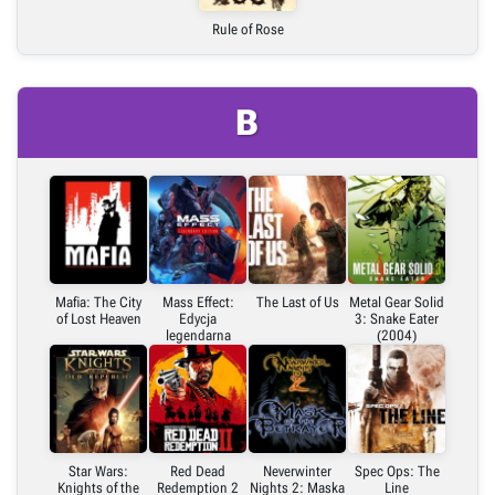
Rule of Rose
B
Mafia: The City
Mass Effect:
The Last of Us
Metal Gear Solid
of Lost Heaven
Edycja
3: Snake Eater
legendarna
(2004)
Star Wars:
Red Dead
Neverwinter
Spec Ops: The
Knights of the
Redemption 2
Nights 2: Maska
Line