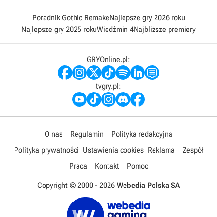
Poradnik Gothic Remake
Najlepsze gry 2026 roku
Najlepsze gry 2025 roku
Wiedźmin 4
Najbliższe premiery
GRYOnline.pl:
tvgry.pl:
O nas
Regulamin
Polityka redakcyjna
Polityka prywatności
Ustawienia cookies
Reklama
Zespół
Praca
Kontakt
Pomoc
Copyright © 2000 -
2026
Webedia Polska SA