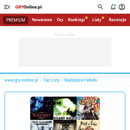




Newsroom
Gry
Rankingi
Listy
Recenzje
PREMIUM
www.gry-online.pl
Top Listy
Najlepsza Fabuła

