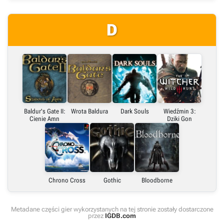
D
Baldur's Gate II:
Wrota Baldura
Dark Souls
Wiedźmin 3:
Cienie Amn
Dziki Gon
Chrono Cross
Gothic
Bloodborne
Metadane części gier wykorzystanych na tej stronie zostały dostarczone
przez
IGDB.com