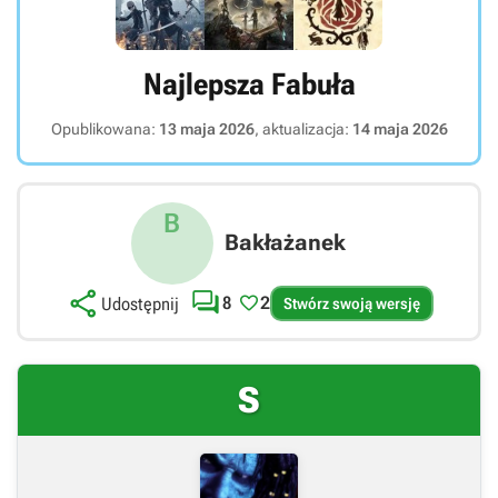
Najlepsza Fabuła
Opublikowana:
13 maja 2026
, aktualizacja:
14 maja 2026
B
Bakłażanek



8
2
Udostępnij
Stwórz swoją wersję
S
Link bezpośredni