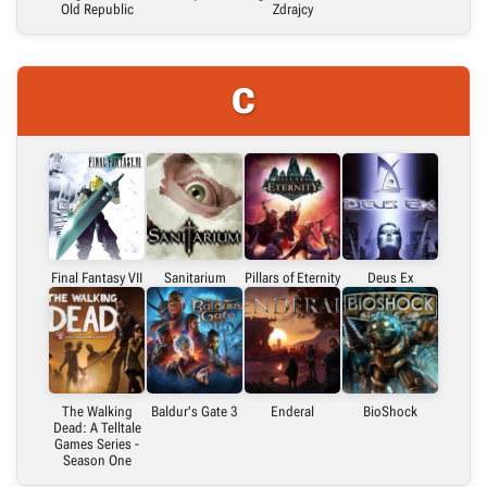
Old Republic
Zdrajcy
C
Final Fantasy VII
Sanitarium
Pillars of Eternity
Deus Ex
The Walking
Baldur's Gate 3
Enderal
BioShock
Dead: A Telltale
Games Series -
Season One