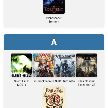
Embed (iframe)
X (Twitter)
Planescape:
Torment
Link do grafiki poziomej
A
Link do grafiki pionowej
Silent Hill 2
BioShock Infinite
NieR: Automata
Clair Obscur:
(2001)
Expedition 33