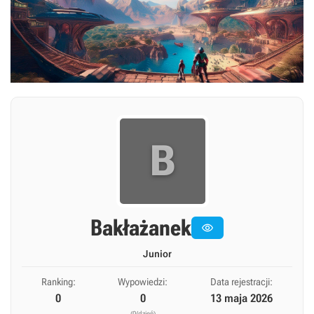
B
Bakłażanek

Junior
Ranking:
Wypowiedzi:
Data rejestracji:
0
0
13 maja 2026
(0/dzień)