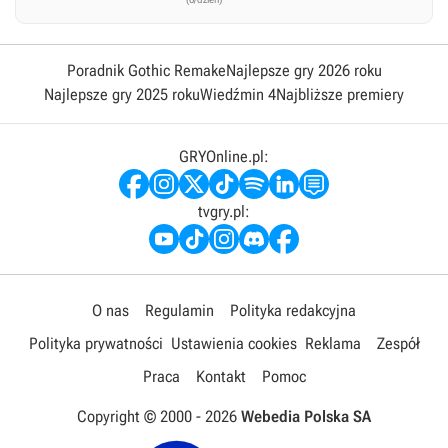
Poradnik Gothic Remake
Najlepsze gry 2026 roku
Najlepsze gry 2025 roku
Wiedźmin 4
Najbliższe premiery
GRYOnline.pl:
tvgry.pl:
O nas
Regulamin
Polityka redakcyjna
Polityka prywatności
Ustawienia cookies
Reklama
Zespół
Praca
Kontakt
Pomoc
Copyright © 2000 -
2026
Webedia Polska SA