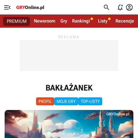




Newsroom
Gry
Rankingi
Listy
Recenzje
PREMIUM
BAKŁAŻANEK
PROFIL
MOJE GRY
TOP-LISTY