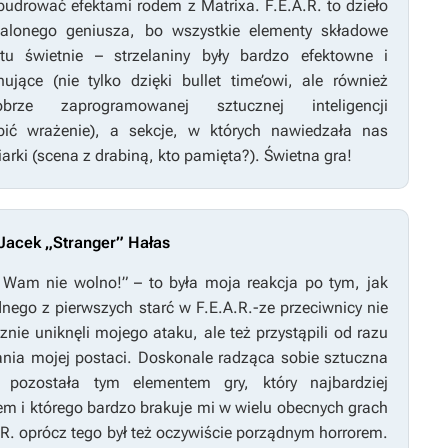
ypudrować efektami rodem z
Matrixa
.
F.E.A.R.
to dzieło
zalonego geniusza, bo wszystkie elementy składowe
u świetnie – strzelaniny były bardzo efektowne i
nujące (nie tylko dzięki bullet time’owi, ale również
brze zaprogramowanej sztucznej inteligencji
bić wrażenie), a sekcje, w których nawiedzała nas
rki (scena z drabiną, kto pamięta?). Świetna gra!
acek „Stranger” Hałas
k Wam nie wolno!” – to była moja reakcja po tym, jak
dnego z pierwszych starć w
F.E.A.R.-ze
przeciwnicy nie
cznie uniknęli mojego ataku, ale też przystąpili od razu
nia mojej postaci. Doskonale radząca sobie sztuczna
ja pozostała tym elementem gry, który najbardziej
m i którego bardzo brakuje mi w wielu obecnych grach
.R.
oprócz tego był też oczywiście porządnym horrorem.