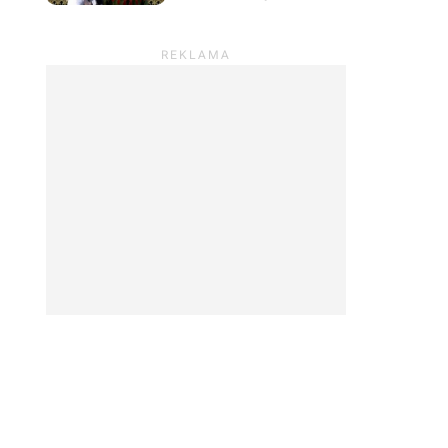
Deliverance, by na
własną rękę poszukać
śladów Henryka ze
Skalicy