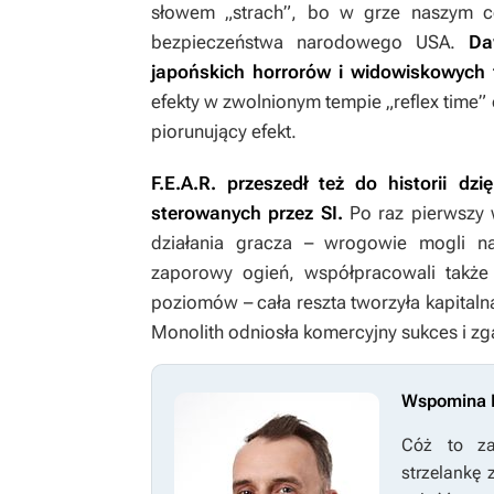
słowem „strach”, bo w grze naszym c
bezpieczeństwa narodowego USA.
Da
japońskich horrorów i widowiskowych 
efekty w zwolnionym tempie „reflex time”
piorunujący efekt.
F.E.A.R.
przeszedł też do historii dz
sterowanych przez SI.
Po raz pierwszy 
działania gracza – wrogowie mogli n
zaporowy ogień, współpracowali także 
poziomów – cała reszta tworzyła kapitaln
Monolith odniosła komercyjny sukces i zg
Wspomina F
Cóż to za
strzelankę 