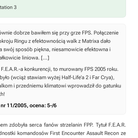
tation 3
równie dobrze bawiłem się przy grze FPS. Połączenie
okroju
Ringu
z efektownością walk z
Matrixa
dało
a na swój sposób piękna, niesamowicie efektowna i
łkowicie liniowa. [...]
a
F.E.A.R.-a
konkurencji, to murowany FPS 2005 roku.
e było (wciąż stawiam wyżej
Half-Life’a 2
i
Far Crya
),
 walkom i przedniemu klimatowi wprowadził do gatunku
th!
” nr 11/2005, ocena: 5-/6
em zdobyła serca fanów strzelanin FPP. Tytuł
F.E.A.R.
jednostki komandosów First Encounter Assault Recon ze