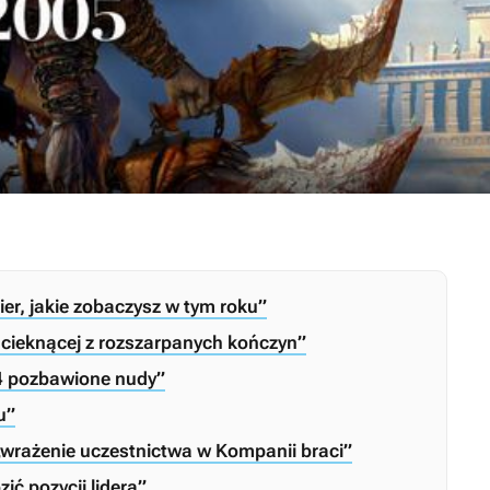
ier, jakie zobaczysz w tym roku”
ki cieknącej z rozszarpanych kończyn”
 4 pozbawione nudy”
u”
 „wrażenie uczestnictwa w Kompanii braci”
ić pozycji lidera”