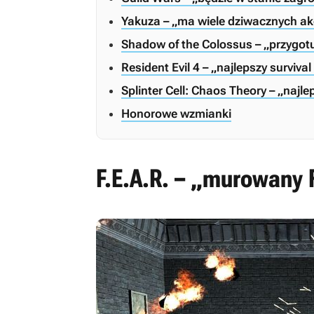
Yakuza – „ma wiele dziwacznych a
Shadow of the Colossus – „przygotu
Resident Evil 4 – „najlepszy survival 
Splinter Cell: Chaos Theory – „najl
Honorowe wzmianki
F.E.A.R. – „murowany 