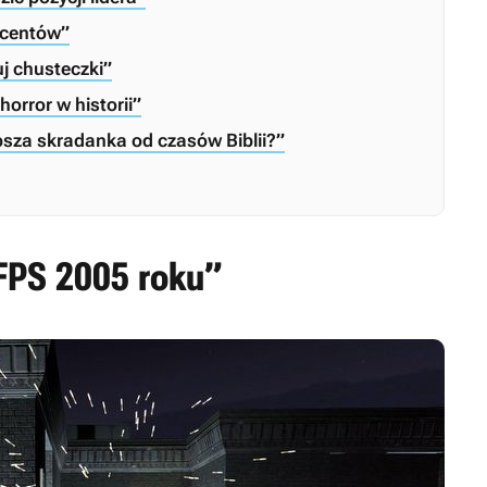
kcentów”
j chusteczki”
horror w historii”
epsza skradanka od czasów Biblii?”
FPS 2005 roku”