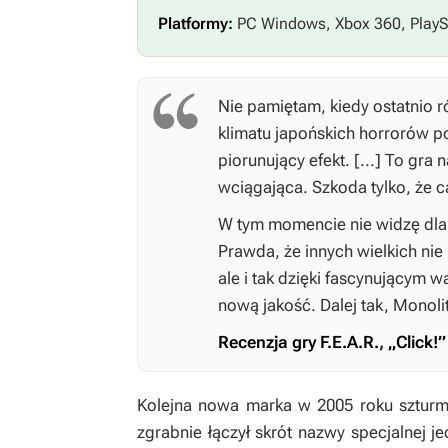
Platformy:
PC Windows, Xbox 360, PlayS
Nie pamiętam, kiedy ostatnio 
klimatu japońskich horrorów p
piorunujący efekt. [...] To gr
wciągająca. Szkoda tylko, że ca
W tym momencie nie widzę dl
Prawda, że innych wielkich ni
ale i tak dzięki fascynującym
nową jakość. Dalej tak, Monoli
Recenzja gry
F.E.A.R.
, „Click!
Kolejna nowa marka w 2005 roku szturm
zgrabnie łączył skrót nazwy specjalnej 