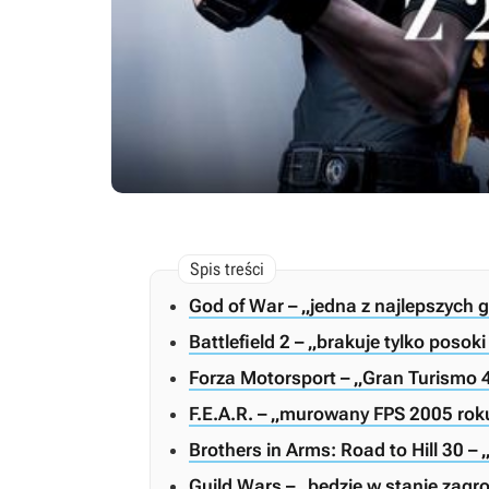
God of War – „jedna z najlepszych g
Battlefield 2 – „brakuje tylko poso
Forza Motorsport – „Gran Turismo
F.E.A.R. – „murowany FPS 2005 rok
Brothers in Arms: Road to Hill 30 –
Guild Wars – „będzie w stanie zagroz