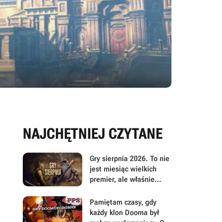
NAJCHĘTNIEJ CZYTANE
Gry sierpnia 2026. To nie
jest miesiąc wielkich
premier, ale właśnie
dlatego warto przyjrzeć
mu się uważniej
Pamiętam czasy, gdy
każdy klon Dooma był