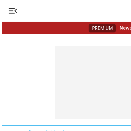

New
PREMIUM