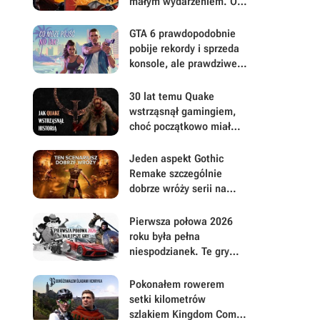
małym wydarzeniem. Oto
moje mniej oczywiste
FPS-y lat 90.
GTA 6 prawdopodobnie
pobije rekordy i sprzeda
konsole, ale prawdziwe
pytanie brzmi, ile gracze
będą musieli mu
30 lat temu Quake
wybaczyć
wstrząsnął gamingiem,
choć początkowo miał
być zupełnie inną grą
Jeden aspekt Gothic
Remake szczególnie
dobrze wróży serii na
przyszłość. Scenarzyści
mają powody do dumy
Pierwsza połowa 2026
roku była pełna
niespodzianek. Te gry
najbardziej zasłużyły na
uwagę i Wasz czas
Pokonałem rowerem
setki kilometrów
szlakiem Kingdom Come: