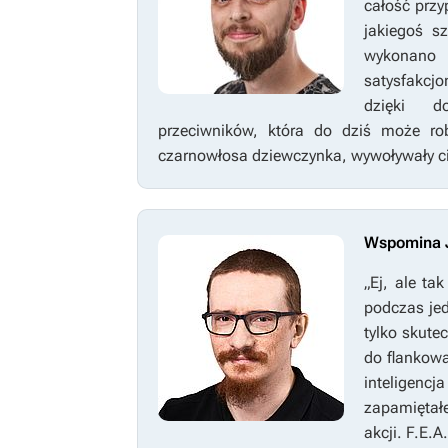
całość prz
jakiegoś s
wykonano t
satysfakcjo
dzięki do
przeciwników, która do dziś może ro
czarnowłosa dziewczynka, wywoływały cia
Wspomina J
„Ej, ale ta
podczas je
tylko skute
do flankowa
inteligenc
zapamiętałe
akcji.
F.E.A