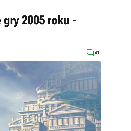
 gry 2005 roku -

41