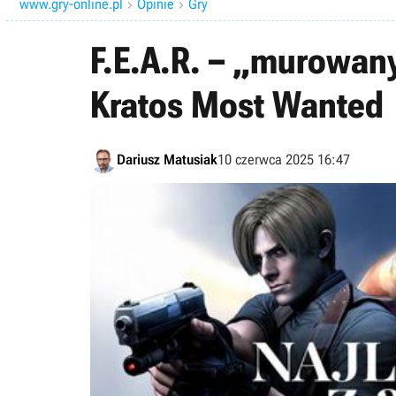
www.gry-online.pl
Opinie
Gry


F.E.A.R. – „murowany
Kratos Most Wanted
Dariusz Matusiak
10 czerwca 2025 16:47