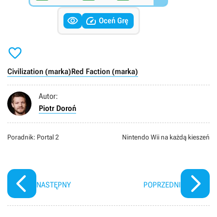


Oceń Grę

Civilization (marka)
Red Faction (marka)
Autor:
Piotr Doroń
Poradnik: Portal 2
Nintendo Wii na każdą kieszeń
NASTĘPNY
POPRZEDNI