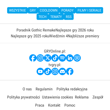
WSZYSTKIE
GRY
COOLDOWN
PORADY
FILMY I SERIALE
TECH
TEMATY
RSS
Poradnik Gothic Remake
Najlepsze gry 2026 roku
Najlepsze gry 2025 roku
Wiedźmin 4
Najbliższe premiery
GRYOnline.pl:
tvgry.pl:
O nas
Regulamin
Polityka redakcyjna
Polityka prywatności
Ustawienia cookies
Reklama
Zespół
Praca
Kontakt
Pomoc