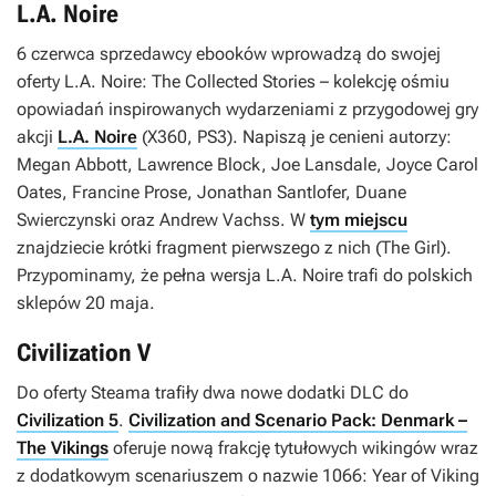
L.A. Noire
6 czerwca sprzedawcy ebooków wprowadzą do swojej
oferty
L.A. Noire: The Collected Stories
– kolekcję ośmiu
opowiadań inspirowanych wydarzeniami z przygodowej gry
akcji
L.A. Noire
(X360, PS3). Napiszą je cenieni autorzy:
Megan Abbott, Lawrence Block, Joe Lansdale, Joyce Carol
Oates, Francine Prose, Jonathan Santlofer, Duane
Swierczynski oraz Andrew Vachss. W
tym miejscu
znajdziecie krótki fragment pierwszego z nich (
The Girl
).
Przypominamy, że pełna wersja
L.A. Noire
trafi do polskich
sklepów 20 maja.
Civilization V
Do oferty Steama trafiły dwa nowe dodatki DLC do
Civilization 5
.
Civilization and Scenario Pack: Denmark –
The Vikings
oferuje nową frakcję tytułowych wikingów wraz
z dodatkowym scenariuszem o nazwie
1066: Year of Viking