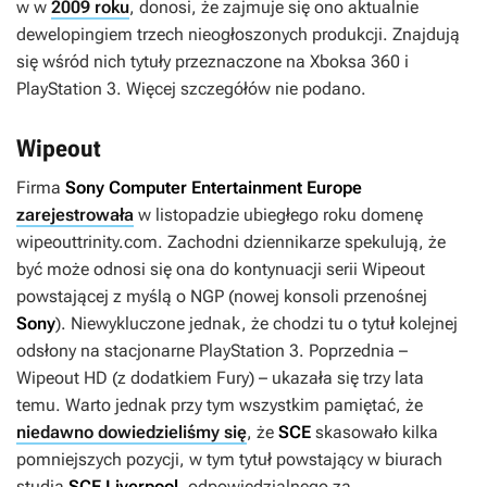
w w
2009 roku
, donosi, że zajmuje się ono aktualnie
dewelopingiem trzech nieogłoszonych produkcji. Znajdują
się wśród nich tytuły przeznaczone na Xboksa 360 i
PlayStation 3. Więcej szczegółów nie podano.
Wipeout
Firma
Sony Computer Entertainment Europe
zarejestrowała
w listopadzie ubiegłego roku domenę
wipeouttrinity.com. Zachodni dziennikarze spekulują, że
być może odnosi się ona do kontynuacji serii
Wipeout
powstającej z myślą o NGP (nowej konsoli przenośnej
Sony
). Niewykluczone jednak, że chodzi tu o tytuł kolejnej
odsłony na stacjonarne PlayStation 3. Poprzednia –
Wipeout HD
(z dodatkiem
Fury
) – ukazała się trzy lata
temu. Warto jednak przy tym wszystkim pamiętać, że
niedawno dowiedzieliśmy się
, że
SCE
skasowało kilka
pomniejszych pozycji, w tym tytuł powstający w biurach
studia
SCE Liverpool
, odpowiedzialnego za