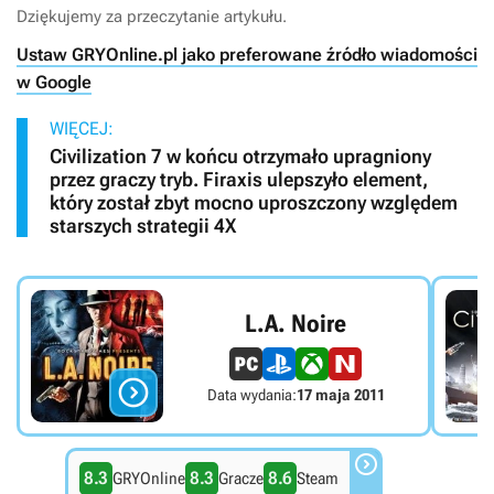
Dziękujemy za przeczytanie artykułu.
Ustaw GRYOnline.pl jako preferowane źródło wiadomości
w Google
WIĘCEJ:
Civilization 7 w końcu otrzymało upragniony
przez graczy tryb. Firaxis ulepszyło element,
który został zbyt mocno uproszczony względem
starszych strategii 4X
L.A. Noire

Data wydania:
17 maja 2011

8.3
8.3
8.6
GRYOnline
Gracze
Steam