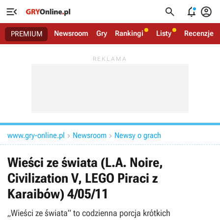




Newsroom
Gry
Rankingi
Listy
Recenzje
PREMIUM
www.gry-online.pl
Newsroom
Newsy o grach


Wieści ze świata (L.A. Noire,
Civilization V, LEGO Piraci z
Karaibów) 4/05/11
„Wieści ze świata” to codzienna porcja krótkich