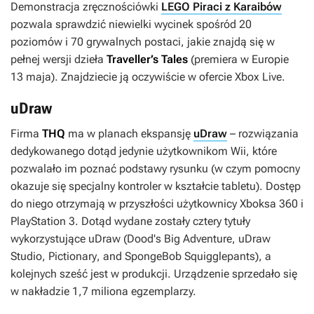
Demonstracja zręcznościówki
LEGO Piraci z Karaibów
pozwala sprawdzić niewielki wycinek spośród 20
poziomów i 70 grywalnych postaci, jakie znajdą się w
pełnej wersji dzieła
Traveller’s Tales
(premiera w Europie
13 maja). Znajdziecie ją oczywiście w ofercie Xbox Live.
uDraw
Firma
THQ
ma w planach ekspansję
uDraw
– rozwiązania
dedykowanego dotąd jedynie użytkownikom Wii, które
pozwalało im poznać podstawy rysunku (w czym pomocny
okazuje się specjalny kontroler w kształcie tabletu). Dostęp
do niego otrzymają w przyszłości użytkownicy Xboksa 360 i
PlayStation 3. Dotąd wydane zostały cztery tytuły
wykorzystujące
uDraw
(
Dood's Big Adventure
,
uDraw
Studio
,
Pictionary
, and
SpongeBob Squigglepants
), a
kolejnych sześć jest w produkcji. Urządzenie sprzedało się
w nakładzie 1,7 miliona egzemplarzy.