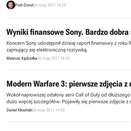
Piotr Doroń
26 maja 2011 14:25
Wyniki finansowe Sony. Bardzo dobra 
Koncern Sony udostępnił dzisiaj raport finansowy z roku
zajmujący się elektroniczną rozrywką.
Mateusz Kądziołka
26 maja 2011 14:03
Modern Warfare 3: pierwsze zdjęcia z 
Wokół najnowszej odsłony serii Call of Duty od dłuższego 
dużo więcej szczegółów. Pojawiły się pierwsze zdjęcie z 
Sledgehammer.
Daniel Kłosiński
26 maja 2011 14:02