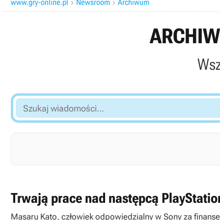
www.gry-online.pl
Newsroom
Archiwum


ARCHIW
Wsz
Szukaj
wiadomości...
Trwają prace nad następcą PlayStatio
Masaru Kato, człowiek odpowiedzialny w Sony za finanse,