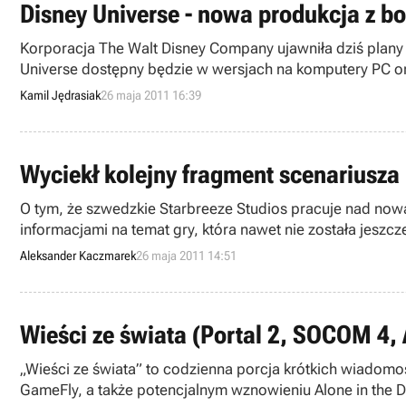
Disney Universe - nowa produkcja z bo
Korporacja The Walt Disney Company ujawniła dziś plany
Universe dostępny będzie w wersjach na komputery PC ora
Kamil Jędrasiak
26 maja 2011 16:39
Wyciekł kolejny fragment scenariusza
O tym, że szwedzkie Starbreeze Studios pracuje nad now
informacjami na temat gry, która nawet nie została jeszc
Aleksander Kaczmarek
26 maja 2011 14:51
Wieści ze świata (Portal 2, SOCOM 4, 
„Wieści ze świata” to codzienna porcja krótkich wiadomo
GameFly, a także potencjalnym wznowieniu Alone in the 