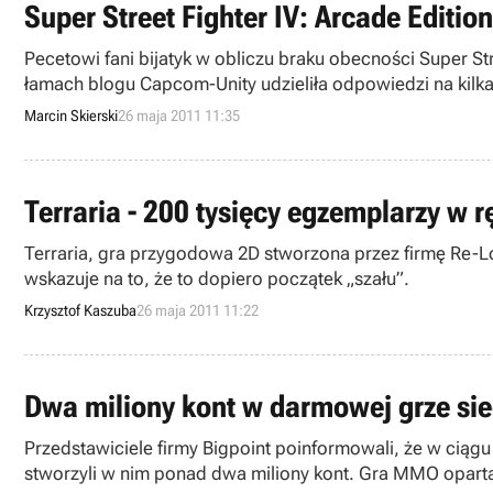
Super Street Fighter IV: Arcade Editi
Pecetowi fani bijatyk w obliczu braku obecności Super St
łamach blogu Capcom-Unity udzieliła odpowiedzi na kilka
Marcin Skierski
26 maja 2011 11:35
Terraria - 200 tysięcy egzemplarzy w 
Terraria, gra przygodowa 2D stworzona przez firmę Re-Lo
wskazuje na to, że to dopiero początek „szału”.
Krzysztof Kaszuba
26 maja 2011 11:22
Dwa miliony kont w darmowej grze siec
Przedstawiciele firmy Bigpoint poinformowali, że w ciągu
stworzyli w nim ponad dwa miliony kont. Gra MMO oparta