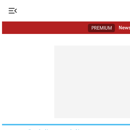

New
PREMIUM