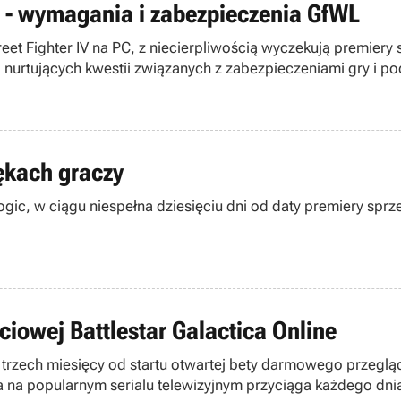
on - wymagania i zabezpieczenia GfWL
reet Fighter IV na PC, z niecierpliwością wyczekują premiery
 nurtujących kwestii związanych z zabezpieczeniami gry i po
rękach graczy
gic, w ciągu niespełna dziesięciu dni od daty premiery spr
iowej Battlestar Galactica Online
 trzech miesięcy od startu otwartej bety darmowego przegląd
 na popularnym serialu telewizyjnym przyciąga każdego dnia