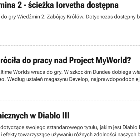
ina 2 - ścieżka Iorvetha dostępna
k do gry Wiedźmin 2: Zabójcy Królów. Dotychczas dostępny by
róciła do pracy nad Project MyWorld?
ltime Worlds wraca do gry. W szkockim Dundee dobiega wła
Geo. Według ustaleń magazynu Develop, najprawdopodobniej 
icznych w Diablo III
 dotyczące swojego sztandarowego tytułu, jakim jest Diablo I
 i efekty towarzyszące używaniu różnych zdolności naszych 