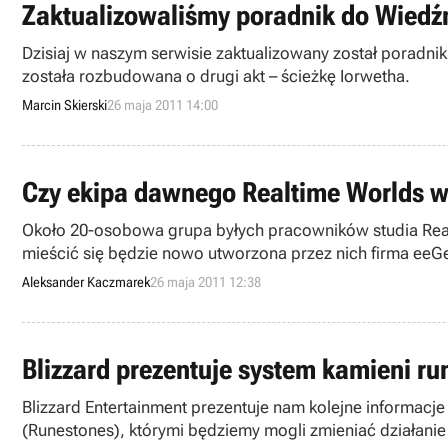
Zaktualizowaliśmy poradnik do Wiedźm
Dzisiaj w naszym serwisie zaktualizowany został poradni
została rozbudowana o drugi akt – ścieżkę Iorwetha.
Marcin Skierski
26 maja 2011 14:00
Czy ekipa dawnego Realtime Worlds w
Około 20-osobowa grupa byłych pracowników studia Rea
mieścić się będzie nowo utworzona przez nich firma ee
MyWorld.
Aleksander Kaczmarek
26 maja 2011 12:38
Blizzard prezentuje system kamieni run
Blizzard Entertainment prezentuje nam kolejne informacje
(Runestones), którymi będziemy mogli zmieniać działanie