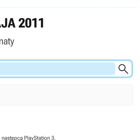
JA 2011
maty

 następcą PlayStation 3.