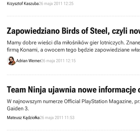
Krzysztof Kaszuba
26 maja 2011 12:25
Zapowiedziano Birds of Steel, czyli no
Mamy dobre wieści dla miłośników gier lotniczych. Znane z
firmą Konami, a owocem tego będzie zapowiedziane właśn
Adrian Werner
26 maja 2011 12:15
Team Ninja ujawnia nowe informacje o
W najnowszym numerze Official PlayStation Magazine, prze
Gaiden 3.
Mateusz Kądziołka
26 maja 2011 11:53