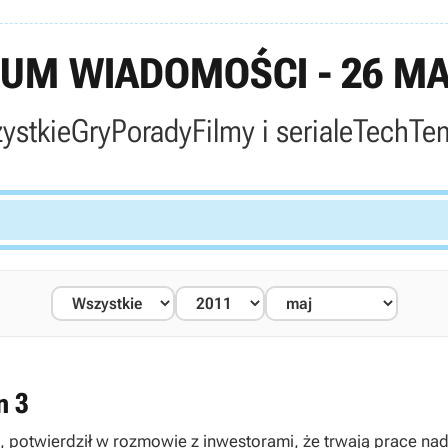
UM WIADOMOŚCI - 26 MA
ystkie
Gry
Porady
Filmy i seriale
Tech
Te
n 3
 potwierdził w rozmowie z inwestorami, że trwają prace nad