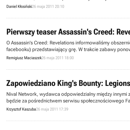
Daniel Kłosiński
26 maja 2011 20:10
Pierwszy teaser Assassin's Creed: Rev
O Assassin's Creed: Revelations informowaliśmy obszerni
facebooku) przedstawiający grę. W trakcie zabawy ponown
pierwszej części gry.
Remigiusz Maciaszek
26 maja 2011 18:00
Zapowiedziano King's Bounty: Legion
Nival Network, wydawca odpowiedzialny między innymi za
będzie za pośrednictwem serwisu społecznościowego Face
możliwe dzięki licencji użyczonej przez 1C Company.
Krzysztof Kaszuba
26 maja 2011 17:39