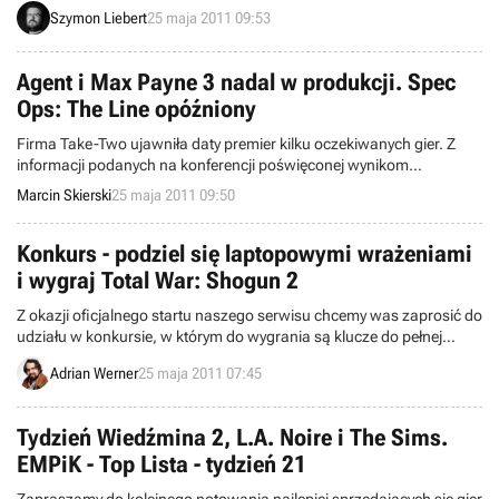
Ubisoft oraz regularną środową przecenę (akcja „szaleństwo w
Szymon Liebert
25 maja 2011 09:53
środku tygodnia”). W tej chwili można kupić taniej dwie strategie:
R.U.S.E. oraz The Settlers 7, a także dziesiątki innych gier z takich
serii jak Splinter Cell, Assassin's Creed, CSI, czy Rainbow Six.
Agent i Max Payne 3 nadal w produkcji. Spec
Ops: The Line opóźniony
Firma Take-Two ujawniła daty premier kilku oczekiwanych gier. Z
informacji podanych na konferencji poświęconej wynikom
finansowym za ostatni rok fiskalny wynika, że w produkcji nadal
Marcin Skierski
25 maja 2011 09:50
znajduje się zapowiedziany przed dwoma laty Agent (PS3), a
deweloping Max Payne 3 (PS3, X360, PC) postępuje bez przeszkód.
Konkurs - podziel się laptopowymi wrażeniami
i wygraj Total War: Shogun 2
Z okazji oficjalnego startu naszego serwisu chcemy was zaprosić do
udziału w konkursie, w którym do wygrania są klucze do pełnej
wersji gry Total War: Shogun 2 na serwisie Steam.
Adrian Werner
25 maja 2011 07:45
Tydzień Wiedźmina 2, L.A. Noire i The Sims.
EMPiK - Top Lista - tydzień 21