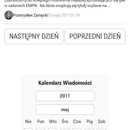
Zapraszamy do kolejnego notowania najlepiej sprzedających się gier
w salonach EMPiK. Na liście znajdują się tytuły wydane na
komputery osobiste oraz konsole PSP, PS3 i Xbox 360. Dane
Przemysław Zamęcki
25 maja 2011 01:34
pochodzą ze 166 salonów z okresu pomiędzy 16 a 22 maja.
NASTĘPNY DZIEŃ
POPRZEDNI DZIEŃ
Kalendarz Wiadomości
2011
maj
Nie
Pon
Wto
Śro
Czw
Pią
Sob