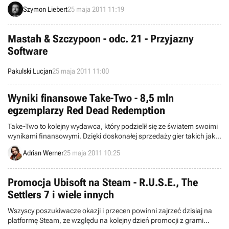
Barbarian, który zadebiutuje w kinach pod koniec tego roku. Historia
Szymon Liebert
25 maja 2011 11:19
zaprezentowana w rozszerzeniu rozwinie wątki filmowe i pokaże
dalsze losy znanego uniwersum. Produkcja wzbogaci się o nową
krainę, dziesiątki zadań, nieznane wcześniej potwory i inne atrakcje.
Mastah & Szczypoon - odc. 21 - Przyjazny
Software
Pakulski Lucjan
25 maja 2011 11:00
Wyniki finansowe Take-Two - 8,5 mln
egzemplarzy Red Dead Redemption
Take-Two to kolejny wydawca, który podzielił się ze światem swoimi
wynikami finansowymi. Dzięki doskonałej sprzedaży gier takich jak
Red Dead Redemption firma ma się czym pochwalić.
Adrian Werner
25 maja 2011 10:25
Promocja Ubisoft na Steam - R.U.S.E., The
Settlers 7 i wiele innych
Wszyscy poszukiwacze okazji i przecen powinni zajrzeć dzisiaj na
platformę Steam, ze względu na kolejny dzień promocji z grami