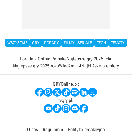
WSZYSTKIE
GRY
PORADY
FILMY I SERIALE
TECH
TEMATY
Poradnik Gothic Remake
Najlepsze gry 2026 roku
Najlepsze gry 2025 roku
Wiedźmin 4
Najbliższe premiery
GRYOnline.pl:
tvgry.pl:
O nas
Regulamin
Polityka redakcyjna