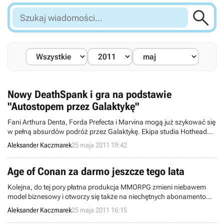

Szukaj
wiadomości...
Nowy DeathSpank i gra na podstawie
"Autostopem przez Galaktykę"
Fani Arthura Denta, Forda Prefecta i Marvina mogą już szykować się
w pełną absurdów podróż przez Galaktykę. Ekipa studia Hothead
Games zapowiedziała dziś nową grę, bazującą na słynnym cyklu
Aleksander Kaczmarek
25 maja 2011 19:42
powieściowym Douglasa Adamsa – Autostopem przez Galaktykę.
Równolegle deweloperzy z Vancouver pracują nad kolejną częścią
przygód DeathSpanka – The Baconing.
Age of Conan za darmo jeszcze tego lata
Kolejna, do tej pory płatna produkcja MMORPG zmieni niebawem
model biznesowy i otworzy się także na niechętnych abonamentom
graczy. Firma Funcom oficjalnie poinformowała, że latem gra Age of
Aleksander Kaczmarek
25 maja 2011 16:15
Conan: Hyborian Adventures przejdzie poważną metamorfozę i jako