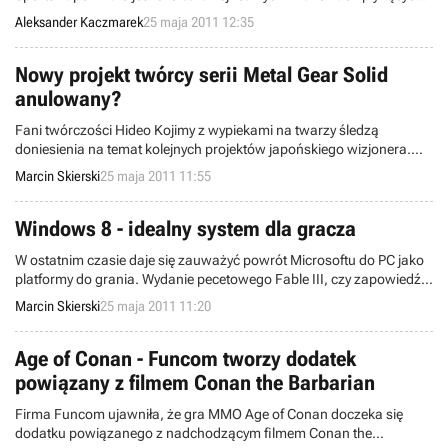
pojedynków na wirtualnych lodowiskach. Nie inaczej ma być w
Aleksander Kaczmarek
25 maja 2011 12:35
przypadku NHL 12. Dzieło studia EA Canada ukaże się 9 września w
wersjach na konsole Xbox 360 i PlayStation 3. Deweloperzy obiecują
m.in. więcej interakcji z otoczeniem i dynamiczne pojedynki pod
Nowy projekt twórcy serii Metal Gear Solid
bramkami.
anulowany?
Fani twórczości Hideo Kojimy z wypiekami na twarzy śledzą
doniesienia na temat kolejnych projektów japońskiego wizjonera.
Pewien niepokój może wśród nich wzbudzać jego ostatnia
Marcin Skierski
25 maja 2011 11:55
wiadomość wskazująca na to, że jedna z takich szykowanych
produkcji ostatecznie może się nie pojawić na rynku.
Windows 8 - idealny system dla gracza
W ostatnim czasie daje się zauważyć powrót Microsoftu do PC jako
platformy do grania. Wydanie pecetowego Fable III, czy zapowiedź
Age of Empires Online to tylko pierwsze zwiastuny ocieplenia
Marcin Skierski
25 maja 2011 11:20
stosunków. Swoje trzy grosze do tematu wtrącił Steve Ballmer
zdradzając, że wraz z szykowanym następcą Windows 7 firma
Microsoft położy na rozrywkę elektroniczną jeszcze większy nacisk.
Age of Conan - Funcom tworzy dodatek
powiązany z filmem Conan the Barbarian
Firma Funcom ujawniła, że gra MMO Age of Conan doczeka się
dodatku powiązanego z nadchodzącym filmem Conan the