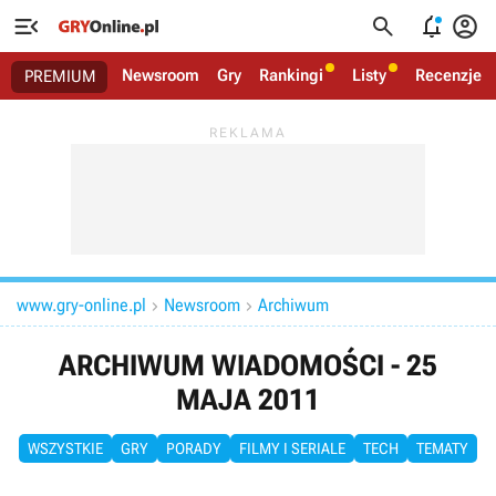




Newsroom
Gry
Rankingi
Listy
Recenzje
PREMIUM
www.gry-online.pl
Newsroom
Archiwum


ARCHIWUM WIADOMOŚCI - 25
MAJA 2011
WSZYSTKIE
GRY
PORADY
FILMY I SERIALE
TECH
TEMATY