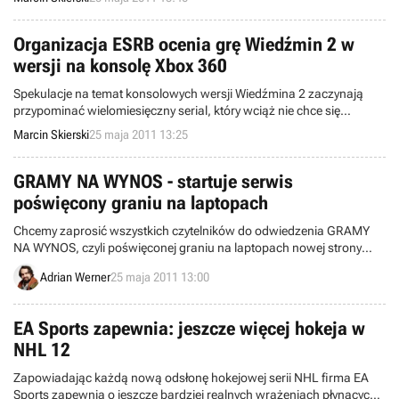
Gamasutra zdradziło studio Mojang.
Organizacja ESRB ocenia grę Wiedźmin 2 w
wersji na konsolę Xbox 360
Spekulacje na temat konsolowych wersji Wiedźmina 2 zaczynają
przypominać wielomiesięczny serial, który wciąż nie chce się
zakończyć. Zbliżające się targi E3 mają być doskonałą okazją na
Marcin Skierski
25 maja 2011 13:25
stosowną zapowiedź, co zdaje się potwierdzać najnowszy wpis na
stronie ESRB - amerykańskiej organizacji przyznającej grom
oznaczenia wiekowe.
GRAMY NA WYNOS - startuje serwis
poświęcony graniu na laptopach
Chcemy zaprosić wszystkich czytelników do odwiedzenia GRAMY
NA WYNOS, czyli poświęconej graniu na laptopach nowej strony
wchodzącej w skład rodziny GRY-OnLine S.A. Z okazji startu serwisu
Adrian Werner
25 maja 2011 13:00
przygotowaliśmy też konkurs, w którym można wygrać klucze do
pełnej wersji gry Total War: Shogun 2 na serwisie Steam.
EA Sports zapewnia: jeszcze więcej hokeja w
NHL 12
Zapowiadając każdą nową odsłonę hokejowej serii NHL firma EA
Sports zapewnia o jeszcze bardziej realnych wrażeniach płynących z