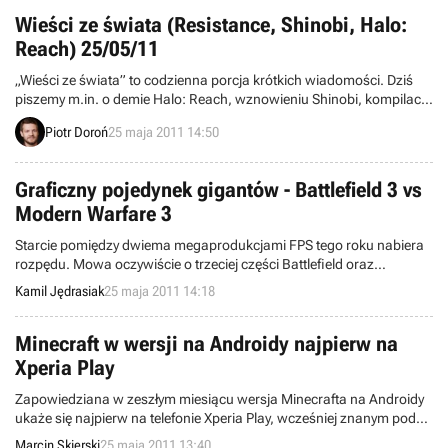
Age of Conan: Unrated udostępniona zostanie na zasadzie free-to-
play z mikrotransakcjami oraz opcją kont premium.
Wieści ze świata (Resistance, Shinobi, Halo:
Reach) 25/05/11
„Wieści ze świata” to codzienna porcja krótkich wiadomości. Dziś
piszemy m.in. o demie Halo: Reach, wznowieniu Shinobi, kompilacji
Resistance, a także nowej produkcji MMO od Square Enix.
Piotr Doroń
25 maja 2011 14:50
Zapraszamy do lektury.
Graficzny pojedynek gigantów - Battlefield 3 vs
Modern Warfare 3
Starcie pomiędzy dwiema megaprodukcjami FPS tego roku nabiera
rozpędu. Mowa oczywiście o trzeciej części Battlefield oraz
ujawnionej niedawno przez Infinity Ward najnowszej odsłonie serii
Kamil Jędrasiak
25 maja 2011 14:18
Call of Duty – Modern Warfare 3. Atmosferę postanowił podgrzać
serwis NowGamer.com, publikując na swoich łamach porównanie
graficzne obu produkcji.
Minecraft w wersji na Androidy najpierw na
Xperia Play
Zapowiedziana w zeszłym miesiącu wersja Minecrafta na Androidy
ukaże się najpierw na telefonie Xperia Play, wcześniej znanym pod
nieoficjalną nazwą PlayStation Phone. Taką informację serwisowi
Marcin Skierski
25 maja 2011 13:40