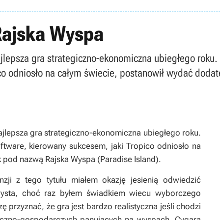
 Rajska Wyspa
 najlepsza gra strategiczno-ekonomiczna ubiegłego roku.
ico odniosło na całym świecie, postanowił wydać doda
 najlepsza gra strategiczno-ekonomiczna ubiegłego roku.
ftware, kierowany sukcesem, jaki Tropico odniosło na
 pod nazwą Rajska Wyspa (Paradise Island).
nzji z tego tytułu miałem okazję jesienią odwiedzić
urysta, choć raz byłem świadkiem wiecu wyborczego
ę przyznać, że gra jest bardzo realistyczna jeśli chodzi
eczno-gospodarczych panujących na wyspach. Cygara