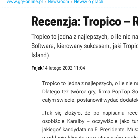
www.gry-online.pl
Newsroom
Newsy o grach


Recenzja: Tropico –
Tropico to jedna z najlepszych, o ile nie
Software, kierowany sukcesem, jaki Trop
Island).
Fajek
14 lutego 2002 11:04
Tropico to jedna z najlepszych, o ile nie
Dlatego też twórca gry, firma PopTop So
całym świecie, postanowił wydać dodatek
„
Tak się złożyło, że po napisaniu rece
osobiście Karaiby – oczywiście jako t
jakiegoś kandydata na El Presidente. Musz
o oddanie klimatu oraz stosunków społ