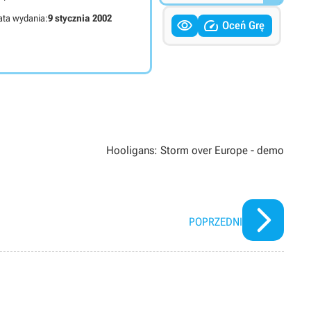
ta wydania:
9 stycznia 2002


Oceń Grę
Hooligans: Storm over Europe - demo
POPRZEDNI