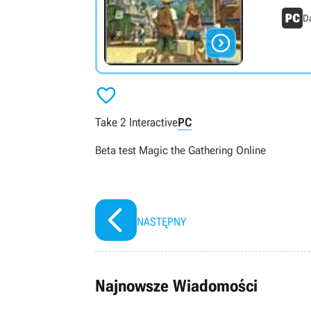
Da


Take 2 Interactive
PC
Beta test Magic the Gathering Online
NASTĘPNY
Najnowsze Wiadomości