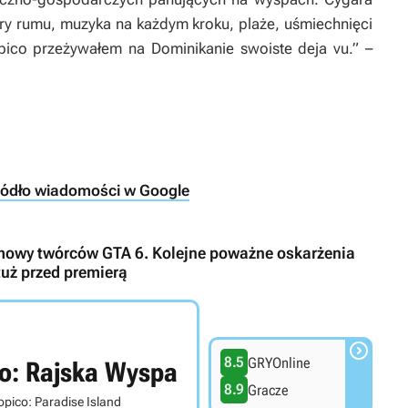
itry rumu, muzyka na każdym kroku, plaże, uśmiechnięci
pico przeżywałem na Dominikanie swoiste deja vu.
” –
ródło wiadomości w Google
owy twórców GTA 6. Kolejne poważne oskarżenia
uż przed premierą

8.5
GRYOnline
co: Rajska Wyspa
8.9
Gracze
opico: Paradise Island