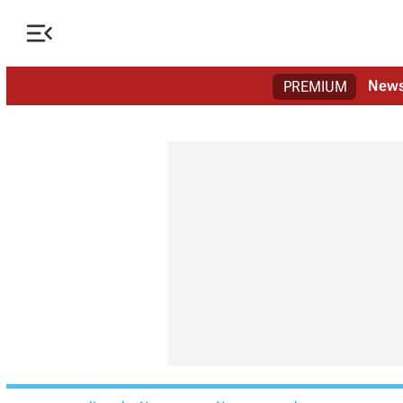

New
PREMIUM