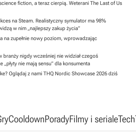
cience fiction, a teraz cierpią. Weterani The Last of Us
ukces na Steam. Realistyczny symulator ma 98%
widzą w nim „najlepszy zakup życia”
ta na zupełnie nowy poziom, wprowadzając
 w branży nigdy wcześniej nie widział czegoś
e „płyty nie mają sensu” dla konsumenta
ake? Oglądaj z nami THQ Nordic Showcase 2026 dziś
Gry
Cooldown
Porady
Filmy i seriale
Tech