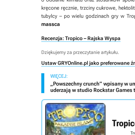
kręcone ręcznie, trzciny cukrowe, hektol
tubylcy – po wielu godzinach gry w Tro
massca
Recenzja: Tropico – Rajska Wyspa
Dziękujemy za przeczytanie artykułu.
Ustaw GRYOnline.pl jako preferowane ź
WIĘCEJ:
„Powszechny crunch” wpisany w um
uderzają w studio Rockstar Games t
Tropi
Tr