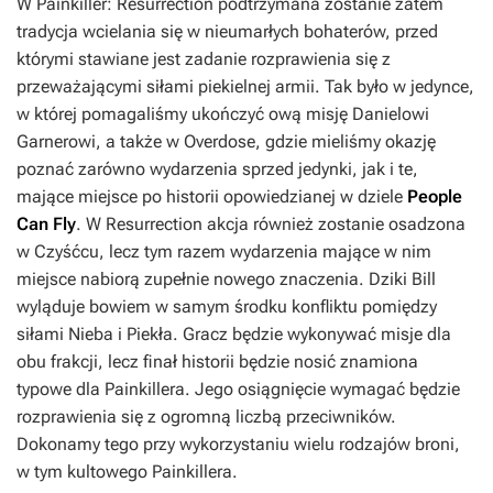
W
Painkiller: Resurrection
podtrzymana zostanie zatem
tradycja wcielania się w nieumarłych bohaterów, przed
którymi stawiane jest zadanie rozprawienia się z
przeważającymi siłami piekielnej armii. Tak było w jedynce,
w której pomagaliśmy ukończyć ową misję Danielowi
Garnerowi, a także w
Overdose
, gdzie mieliśmy okazję
poznać zarówno wydarzenia sprzed jedynki, jak i te,
mające miejsce po historii opowiedzianej w dziele
People
Can Fly
. W
Resurrection
akcja również zostanie osadzona
w Czyśćcu, lecz tym razem wydarzenia mające w nim
miejsce nabiorą zupełnie nowego znaczenia. Dziki Bill
wyląduje bowiem w samym środku konfliktu pomiędzy
siłami Nieba i Piekła. Gracz będzie wykonywać misje dla
obu frakcji, lecz finał historii będzie nosić znamiona
typowe dla
Painkillera
. Jego osiągnięcie wymagać będzie
rozprawienia się z ogromną liczbą przeciwników.
Dokonamy tego przy wykorzystaniu wielu rodzajów broni,
w tym kultowego Painkillera.