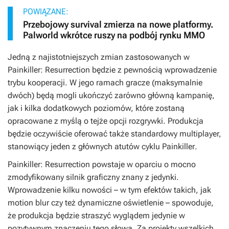
POWIĄZANE:
Przebojowy survival zmierza na nowe platformy.
Palworld wkrótce ruszy na podbój rynku MMO
Jedną z najistotniejszych zmian zastosowanych w
Painkiller: Resurrection
będzie z pewnością wprowadzenie
trybu kooperacji. W jego ramach gracze (maksymalnie
dwóch) będą mogli ukończyć zarówno główną kampanię,
jak i kilka dodatkowych poziomów, które zostaną
opracowane z myślą o tejże opcji rozgrywki. Produkcja
będzie oczywiście oferować także standardowy multiplayer,
stanowiący jeden z głównych atutów cyklu
Painkiller
.
Painkiller: Resurrection
powstaje w oparciu o mocno
zmodyfikowany silnik graficzny znany z jedynki.
Wprowadzenie kilku nowości – w tym efektów takich, jak
motion blur czy też dynamiczne oświetlenie – spowoduje,
że produkcja będzie straszyć wyglądem jedynie w
pozytywnym znaczeniu tego słowa. Za projekty wszelkich