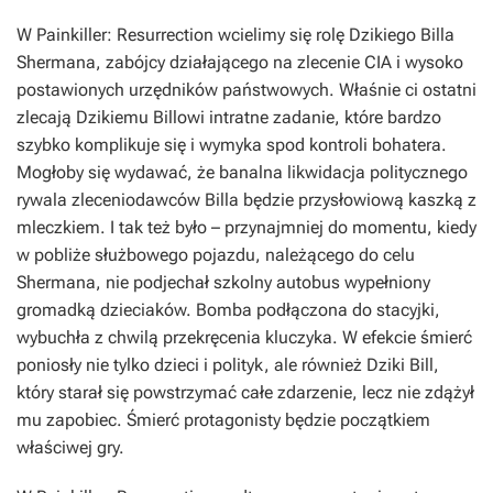
W
Painkiller: Resurrection
wcielimy się rolę Dzikiego Billa
Shermana, zabójcy działającego na zlecenie CIA i wysoko
postawionych urzędników państwowych. Właśnie ci ostatni
zlecają Dzikiemu Billowi intratne zadanie, które bardzo
szybko komplikuje się i wymyka spod kontroli bohatera.
Mogłoby się wydawać, że banalna likwidacja politycznego
rywala zleceniodawców Billa będzie przysłowiową kaszką z
mleczkiem. I tak też było – przynajmniej do momentu, kiedy
w pobliże służbowego pojazdu, należącego do celu
Shermana, nie podjechał szkolny autobus wypełniony
gromadką dzieciaków. Bomba podłączona do stacyjki,
wybuchła z chwilą przekręcenia kluczyka. W efekcie śmierć
poniosły nie tylko dzieci i polityk, ale również Dziki Bill,
który starał się powstrzymać całe zdarzenie, lecz nie zdążył
mu zapobiec. Śmierć protagonisty będzie początkiem
właściwej gry.