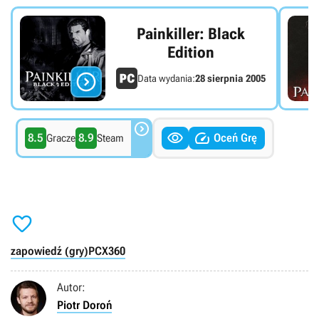
Painkiller: Black
Edition

Data wydania:
28 sierpnia 2005



8.5
8.9
Oceń Grę
Gracze
Steam

zapowiedź (gry)
PC
X360
Autor:
Piotr Doroń