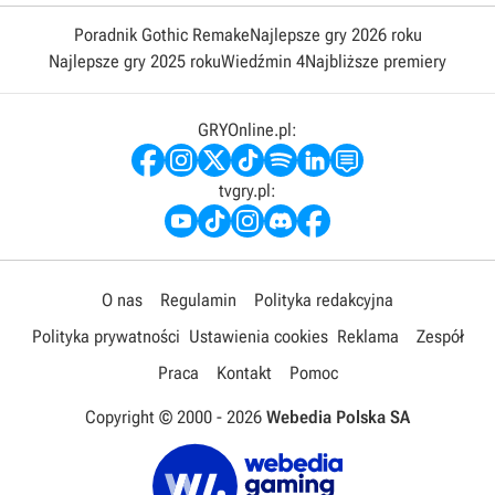
Poradnik Gothic Remake
Najlepsze gry 2026 roku
Najlepsze gry 2025 roku
Wiedźmin 4
Najbliższe premiery
GRYOnline.pl:
tvgry.pl:
O nas
Regulamin
Polityka redakcyjna
Polityka prywatności
Ustawienia cookies
Reklama
Zespół
Praca
Kontakt
Pomoc
Copyright © 2000 -
2026
Webedia Polska SA