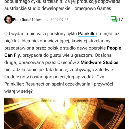
popularnego cyklu strzelanin. Za jej produkcję odpowiada
austriackie studio deweloperskie Homegrown Games.

17
Piotr Doroń
10 kwietnia 2009 09:25
Od wydania pierwszej odsłony cyklu
Painkiller
minęło już
pięć lat. Idea niezobowiązującej, krwistej strzelaniny
przedstawiona przez polskie studio deweloperskie
People
Can Fly
, przypadła do gustu wielu graczom. Odsłona
druga, opracowana przez Czechów z
Mindware Studios
nie radziła sobie już tak dobrze, zdobywając zaledwie
średnie noty i osiągając przeciętną sprzedaż. Czy
Painkiller: Resurrection
spełni oczekiwania i przywróci
wiarę w serię?