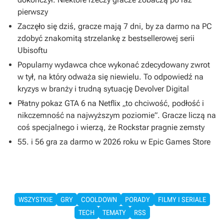
pierwszy
Zaczęło się dziś, gracze mają 7 dni, by za darmo na PC
zdobyć znakomitą strzelankę z bestsellerowej serii
Ubisoftu
Popularny wydawca chce wykonać zdecydowany zwrot
w tył, na który odważa się niewielu. To odpowiedź na
kryzys w branży i trudną sytuację Devolver Digital
Płatny pokaz GTA 6 na Netflix „to chciwość, podłość i
nikczemność na najwyższym poziomie”. Gracze liczą na
coś specjalnego i wierzą, że Rockstar pragnie zemsty
55. i 56 gra za darmo w 2026 roku w Epic Games Store
WSZYSTKIE
GRY
COOLDOWN
PORADY
FILMY I SERIALE
TECH
TEMATY
RSS