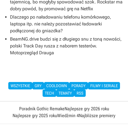
tajemnicą, bo mogłyby spowodować szok. Rockstar ma
dobry powód, by promować grę na Netflix
Dlaczego po naładowaniu telefonu komórkowego,
laptopa itp. nie należy pozostawiać ładowarki
podłączonej do gniazdka?
BeamNG.drive budzi się z długiego snu z toną nowości,
polski Track Day rusza z naborem testerów.
Motoprzegląd Drauga
WSZYSTKIE
GRY
COOLDOWN
PORADY
FILMY I SERIALE
TECH
TEMATY
RSS
Poradnik Gothic Remake
Najlepsze gry 2026 roku
Najlepsze gry 2025 roku
Wiedźmin 4
Najbliższe premiery