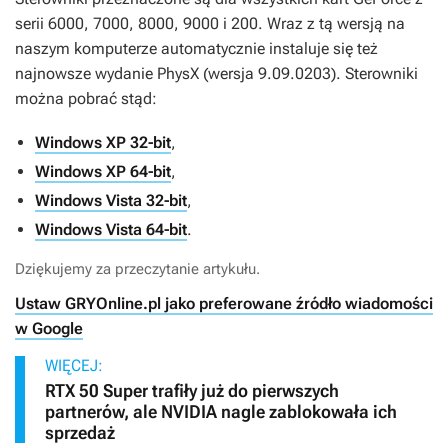
serii 6000, 7000, 8000, 9000 i 200. Wraz z tą wersją na
naszym komputerze automatycznie instaluje się też
najnowsze wydanie PhysX (wersja 9.09.0203). Sterowniki
można pobrać stąd:
Windows XP 32-bit
,
Windows XP 64-bit
,
Windows Vista 32-bit
,
Windows Vista 64-bit
.
Dziękujemy za przeczytanie artykułu.
Ustaw GRYOnline.pl jako preferowane źródło wiadomości
w Google
WIĘCEJ:
RTX 50 Super trafiły już do pierwszych
partnerów, ale NVIDIA nagle zablokowała ich
sprzedaż