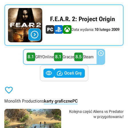
F.E.A.R. 2: Project Origin
Data wydania:
10 lutego 2009


8.1
8.1
8.5
GRYOnline
Gracze
Steam


Oceń Grę

Monolith Productions
karty graficzne
PC
Kolejna część Aliens vs Predator
w przygotowaniu!