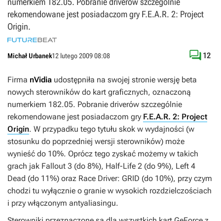
numerkiem 182.05. Pobranie driverów szczególnie
rekomendowane jest posiadaczom gry F.E.A.R. 2: Project
Origin.

12
Michał Urbanek
12 lutego 2009 08:08
Firma
nVidia
udostępniła na swojej stronie wersję beta
nowych sterowników do kart graficznych, oznaczoną
numerkiem 182.05. Pobranie driverów szczególnie
rekomendowane jest posiadaczom gry
F.E.A.R. 2: Project
Origin
. W przypadku tego tytułu skok w wydajności (w
stosunku do poprzedniej wersji sterowników) może
wynieść do 10%. Oprócz tego zyskać możemy w takich
grach jak
Fallout 3
(do 8%),
Half-Life 2
(do 9%),
Left 4
Dead
(do 11%) oraz
Race Driver: GRID
(do 10%), przy czym
chodzi tu wyłącznie o granie w wysokich rozdzielczościach
i przy włączonym antyaliasingu.
Sterowniki przeznaczone są dla wszystkich kart GeForce z