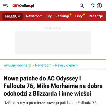




Newsroom
Gry
Rankingi
Listy
Recenzje
PREMIUM
www.gry-online.pl
Newsroom
Newsy o grach


Nowe patche do AC Odyssey i
Fallouta 76, Mike Morhaime na dobre
odchodzi z Blizzarda i inne wieści
Dziś piszemy o premierze nowego patcha do Fallouta 76,