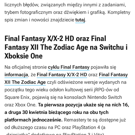
licznych błędów, związanych między innymi z zadaniami,
trybem fotograficznym oraz dźwiękiem i grafiką. Kompletny
spis zmian i nowości znajdziecie
tutaj
.
Final Fantasy X/X-2 HD oraz Final
Fantasy XII The Zodiac Age na Switchu i
Xboksie One
Na oficjalnej stronie
cyklu Final Fantasy
pojawiła się
informacja
, że
Final Fantasy X/X-2 HD
oraz
Final Fantasy
XII The Zodiac Age
czyli odświeżone wersje wydanych na
początku tego wieku odsłon kultowej serii jRPG-ów od
Square Enix, pojawią się na konsolach Nintendo Switch
oraz Xbox One.
Ta pierwsza pozycja ukaże się na nich 16,
a druga 30 kwietnia bieżącego roku na obu tych
platformach jednocześnie.
Remastery te są dostępne już
od dłuższego czasu na PC oraz PlayStation 4 (a
„dziesiątka” dodatkowo na PlayStation 3 i Vita).