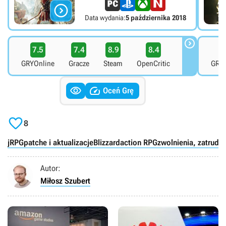

Data wydania:
5 października 2018

7.5
7.4
8.9
8.4
4
GRYOnline
Gracze
Steam
OpenCritic
GRYO


Oceń Grę

8
jRPG
patche i aktualizacje
Blizzard
action RPG
zwolnienia, zatrudni
Autor:
Miłosz Szubert