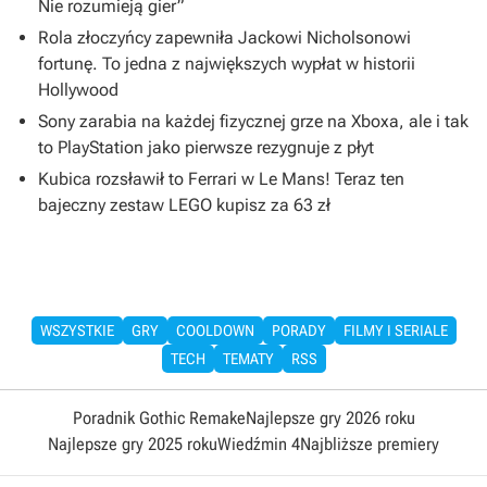
Nie rozumieją gier”
Rola złoczyńcy zapewniła Jackowi Nicholsonowi
fortunę. To jedna z największych wypłat w historii
Hollywood
Sony zarabia na każdej fizycznej grze na Xboxa, ale i tak
to PlayStation jako pierwsze rezygnuje z płyt
Kubica rozsławił to Ferrari w Le Mans! Teraz ten
bajeczny zestaw LEGO kupisz za 63 zł
WSZYSTKIE
GRY
COOLDOWN
PORADY
FILMY I SERIALE
TECH
TEMATY
RSS
Poradnik Gothic Remake
Najlepsze gry 2026 roku
Najlepsze gry 2025 roku
Wiedźmin 4
Najbliższe premiery