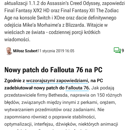
aktualizacji 1.1.2 do Assassin's Creed Odyssey, zapowiedzi
Final Fantasy X/X2 HD oraz Final Fantasy XII The Zodiac
Age na konsole Switch i XOne oraz dacie definitywnego
odejścia Mike'a Morhaime'a z Blizzarda. Witajcie w
wieściach ze świata - codziennej porcji krótkich
wiadomości.

9
Miłosz Szubert
11 stycznia 2019 16:05
Nowy patch do Fallouta 76 na PC
Zgodnie z
wczorajszymi zapowiedziami
, na PC
zadebiutował nowy patch do
Fallouta 76
.
Jak podają
przedstawiciele firmy Bethesda, naprawia on 150 różnych
błędów, związanych między innymi z perkami, orężem,
wytwarzaniem przedmiotów oraz zadaniami. Nie
zapomniano również o poprawie stabilności,
optymalizacji, interfejsu, dźwięków, niektórych animacji