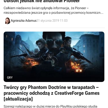
Ubisoft jednak nie anulował Pioneer
Całkiem niedawno świat opłynęła informacja, że Pioneer –
niezapowiedziana jeszcze gra o pozbawionej przemocy kosmicznej
eksploracji – został anulowany. Dziś okazuje się, że Ubisoft nie
Agnieszka Adamus
31 stycznia 2019 11:03
zaprzestał nad nim prac, tylko wywrócił do góry nogami jego
koncepcję.
GRY
Twórcy gry Phantom Doctrine w tarapatach –
pracownicy odchodzą z CreativeForge Games
[aktualizacja]
Szeregi należącego w dużej mierze do PlayWay polskiego studia