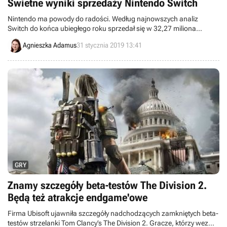
Świetne wyniki sprzedaży Nintendo Switch
Nintendo ma powody do radości. Według najnowszych analiz
Switch do końca ubiegłego roku sprzedał się w 32,27 miliona
egzemplarzy. Imponująca jest również sprzedaż gier na tę konsolę,
Agnieszka Adamus
31 stycznia 2019 13:41
zwłaszcza Super Smash Bros. Ultimate, które jest najszybciej
rozchodzącym się tytułem w historii giganta z Kioto.
GRY
Znamy szczegóły beta-testów The Division 2.
Będą też atrakcje endgame'owe
Firma Ubisoft ujawniła szczegóły nadchodzących zamkniętych beta-
testów strzelanki Tom Clancy’s The Division 2. Gracze, którzy wezmą