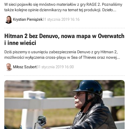
W sieci pojawiło się mnóstwo materiałów z gry RAGE 2. Poznaliśmy
także kolejne opinie dziennikarzy na temat tej produkcji. Dzieło
zespołów id Software oraz Avalanche Studios zapowiada się na
Krystian Pieniążek
31 stycznia 2019 16:16
solidnego FPS-a z otwartym światem, który jednak nie zafunduje
gatunkowi trzęsienia ziemi.
Hitman 2 bez Denuvo, nowa mapa w Overwatch
i inne wieści
Dziś piszemy o usunięciu zabezpieczenia Denuvo z gry Hitman 2,
możliwości wyłączenia cross-playu w Sea of Thieves oraz nowej
mapie w Overwatch. Witajcie w wieściach ze świata - codziennej
Miłosz Szubert
31 stycznia 2019 16:00
porcji krótkich wiadomości.