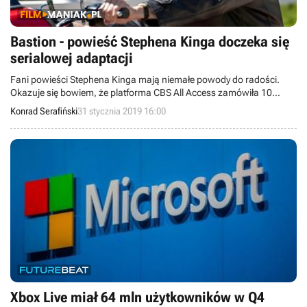
Bastion - powieść Stephena Kinga doczeka się
serialowej adaptacji
Fani powieści Stephena Kinga mają niemałe powody do radości.
Okazuje się bowiem, że platforma CBS All Access zamówiła 10
odcinków serialowej adaptacji Bastionu, czyli jednej z
Konrad Serafiński
31 stycznia 2019 16:00
najsłynniejszych powieści autora.
Xbox Live miał 64 mln użytkowników w Q4