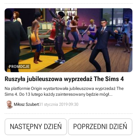
PROMOCJE
Ruszyła jubileuszowa wyprzedaż The Sims 4
Na platformie Origin wystartowała jubileuszowa wyprzedaż The
Sims 4. Do 13 lutego każdy zainteresowany będzie mógł
zaoszczędzić do 50%, kupując podstawową grę oraz dodatki do
Miłosz Szubert
31 stycznia 2019 09:30
niej, a tych, jak przystało na serię studia Maxis, nie brakuje.
NASTĘPNY DZIEŃ
POPRZEDNI DZIEŃ