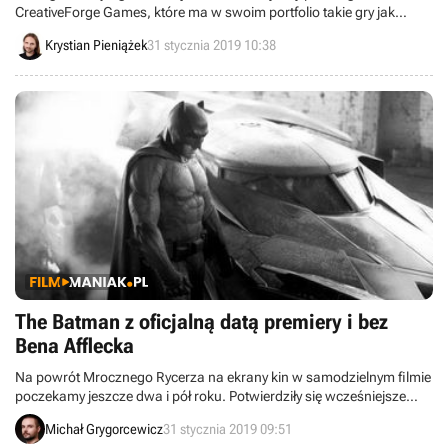
CreativeForge Games, które ma w swoim portfolio takie gry jak
Phantom Doctrine czy Hard West, opuściła blisko połowa
Krystian Pieniążek
31 stycznia 2019 10:38
pracowników. Firma zamierza jednak kontynuować produkcję
swego następnego dzieła, które ma być bardziej przystępne od jej
wcześniejszych dokonań.
The Batman z oficjalną datą premiery i bez
Bena Afflecka
Na powrót Mrocznego Rycerza na ekrany kin w samodzielnym filmie
poczekamy jeszcze dwa i pół roku. Potwierdziły się wcześniejsze
doniesienia i w postać nie wcieli się Ben Affleck, który grał Batmana
Michał Grygorcewicz
31 stycznia 2019 09:51
w kilku ostatnich obrazach na podstawie komiksów DC.