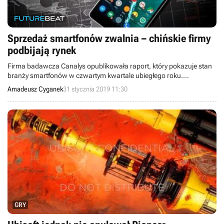
Sprzedaż smartfonów zwalnia – chińskie firmy
podbijają rynek
Firma badawcza Canalys opublikowała raport, który pokazuje stan
branży smartfonów w czwartym kwartale ubiegłego roku.
Informacje raczej nie zadowolą największych producentów, choć
Amadeusz Cyganek
31 stycznia 2019 11:30
zaskakuje olbrzymia dynamika wzrostu koncernów prosto z Chin.
GRY