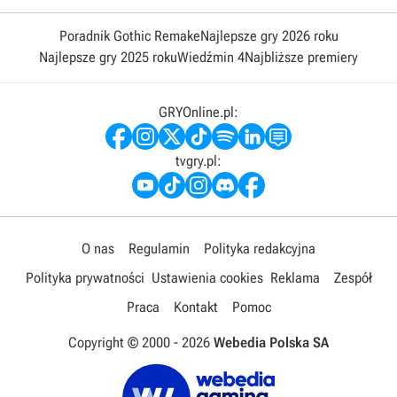
Poradnik Gothic Remake
Najlepsze gry 2026 roku
Najlepsze gry 2025 roku
Wiedźmin 4
Najbliższe premiery
GRYOnline.pl:
tvgry.pl:
O nas
Regulamin
Polityka redakcyjna
Polityka prywatności
Ustawienia cookies
Reklama
Zespół
Praca
Kontakt
Pomoc
Copyright © 2000 -
2026
Webedia Polska SA