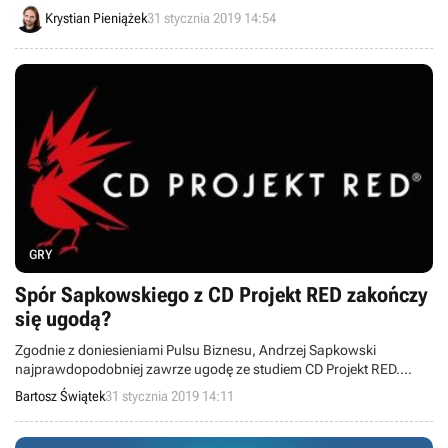
4. Jak się okazuje, większość tytułów ma problem z przykuciem
Krystian Pieniążek
31 stycznia 2019 14:54
graczy do ekranów aż do finałowych scen.
GRY
Spór Sapkowskiego z CD Projekt RED zakończy
się ugodą?
Zgodnie z doniesieniami Pulsu Biznesu, Andrzej Sapkowski
najprawdopodobniej zawrze ugodę ze studiem CD Projekt RED.
Sprawa dotyczy głośnych roszczeń finansowych z końcówki
Bartosz Świątek
31 stycznia 2019 14:11
zeszłego roku.