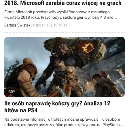
2018. Microsoft zarabia coraz więcej na grach
Firma Microsoft przedstawiła wyniki finansowe z ostatniego
kwartału 2018 roku. Przychody z sektora gier wyniosły 4,3 mld
dolarów i jest to wynik lepszy od zeszłorocznego. Rośnie również
Bartosz Świątek
31 stycznia 2019 15:14
liczba użytkowników usługi Xbox Live.
GRY
Ile osób naprawdę kończy gry? Analiza 12
hitów na PS4
Na podstawie informacji o trofeach można sprawdzić, ilu osobom
udało się ukończyć poszczególne produkcje wydane na PlayStation