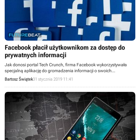
Facebook płacił użytkownikom za dostęp do
prywatnych informacji
Jak donosi portal Tech Crunch, firma Facebook wykorzystywała
specjalną aplikację do gromadzenia informacji o swoich
użytkownikach. Program był zarezerwowany dla osób w wieku 13-
Bartosz Świątek
31 stycznia 2019 11:41
35 lat, a jego uczestnicy otrzymywali pieniądze za swoje wrażliwe
dane.