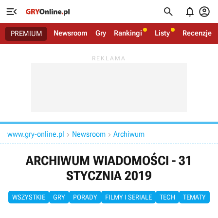




Newsroom
Gry
Rankingi
Listy
Recenzje
PREMIUM
www.gry-online.pl
Newsroom
Archiwum


ARCHIWUM WIADOMOŚCI - 31
STYCZNIA 2019
WSZYSTKIE
GRY
PORADY
FILMY I SERIALE
TECH
TEMATY