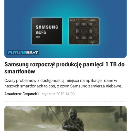
Samsung rozpoczął produkcję pamięci 1 TB do
smartfonów
Czasy problemów z dostępnością miejsca na aplikacje i dane w
naszych smartfonach to coś, z czym Samsung zamierza niebawem
skończyć. Koncern właśnie rozpoczął produkcję modułów pamięci
Amadeusz Cyganek
31 stycznia 2019 14:00
eUFS o pojemności 1 TB.