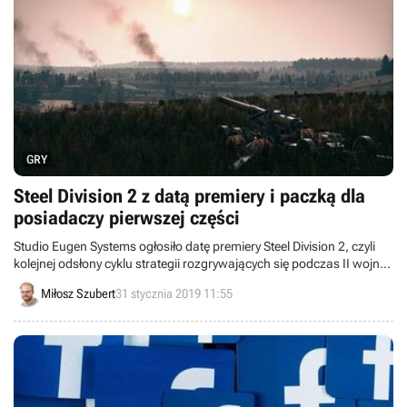
GRY
Steel Division 2 z datą premiery i paczką dla
posiadaczy pierwszej części
Studio Eugen Systems ogłosiło datę premiery Steel Division 2, czyli
kolejnej odsłony cyklu strategii rozgrywających się podczas II wojny
światowej. Tytuł ukaże się 4 kwietnia. Ponadto twórcy podali, że
Miłosz Szubert
31 stycznia 2019 11:55
posiadacze poprzedniej części otrzymają paczkę Back to War,
zawierającą między innymi ponad 350 jednostek.