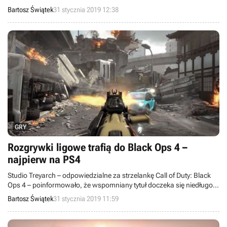
w nich udział, otrzymają dostęp do kilku różnych typów zawartości.
Bartosz Świątek
31 stycznia 2019 12:38
GRY
Rozgrywki ligowe trafią do Black Ops 4 –
najpierw na PS4
Studio Treyarch – odpowiedzialne za strzelankę Call of Duty: Black
Ops 4 – poinformowało, że wspomniany tytuł doczeka się niedługo
trybu rankingowego. Nowość początkowo będzie dostępna
Bartosz Świątek
31 stycznia 2019 11:59
wyłącznie na PlayStation 4.