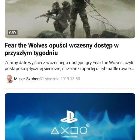
GRY
Fear the Wolves opuści wczesny dostęp w
przyszłym tygodniu
Znamy datę wyjścia z wczesnego dostępu gry Fear the Wolves, czyli
postapokaliptycznej sieciowej strzelanki opartej o tryb battle royale
od studia Vostok Games. Nastąpi to 6 lutego, wraz z dużą
Miłosz Szubert
31 stycznia 2019 13:50
aktualizacją. Ponadto od 6 do 12 lutego tytuł będzie można
przetestować za darmo.