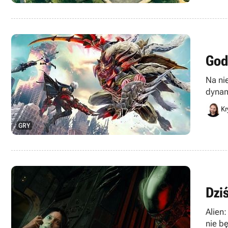
God
Na ni
dynam
najwy
Kr
GRY
Dzi
Alien:
nie b