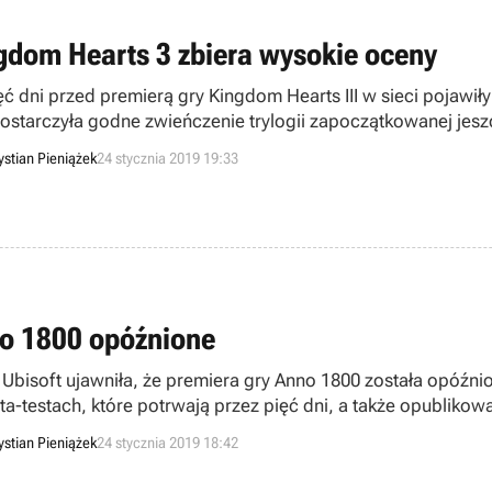
gdom Hearts 3 zbiera wysokie oceny
ęć dni przed premierą gry Kingdom Hearts III w sieci pojawiły 
dostarczyła godne zwieńczenie trylogii zapoczątkowanej jesz
ystian Pieniążek
24 stycznia 2019 19:33
o 1800 opóźnione
 Ubisoft ujawniła, że premiera gry Anno 1800 została opóźn
eta-testach, które potrwają przez pięć dni, a także opublikow
kcji.
ystian Pieniążek
24 stycznia 2019 18:42