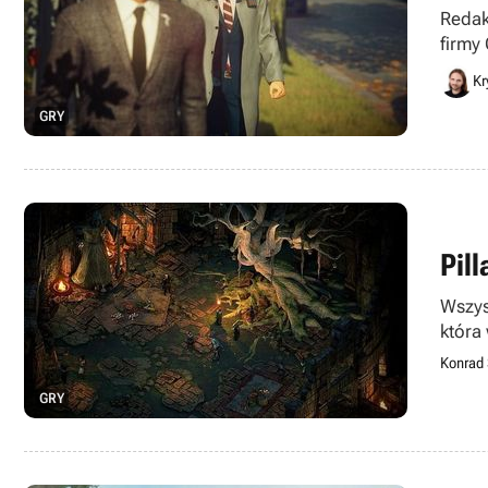
Redak
firmy
nie wy
Kr
GRY
Pill
Wszys
która
Konrad 
GRY