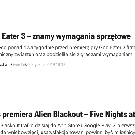
 Eater 3 – znamy wymagania sprzętowe
eco ponad dwa tygodnie przed premierą gry God Eater 3 fir
iczny zwiastun oraz podzieliła się z graczami wymaganiami 
ższej półki.
ystian Pieniążek
24 stycznia 2019 18:13
ś premiera Alien Blackout – Five Nights 
 Blackout trafiło dzisiaj do App Store i Google Play. Z pierws
ędą wniebowzięci, usatysfakcjonowani powinni być miłośnicy s