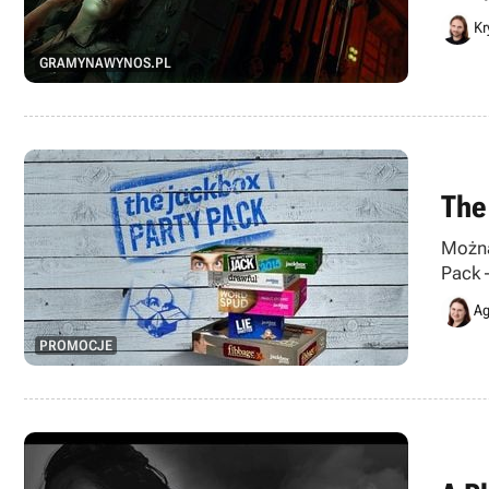
Kr
GRAMYNAWYNOS.PL
The
Można
Pack 
Jedno
Ag
PROMOCJE