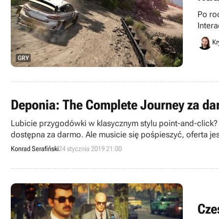
Po ro
Inter
Ninte
Kr
GRY
Deponia: The Complete Journey za d
Lubicie przygodówki w klasycznym stylu point-and-click? J
dostępna za darmo. Ale musicie się pośpieszyć, oferta j
Konrad Serafiński
24 stycznia 2019 21:00
Cze