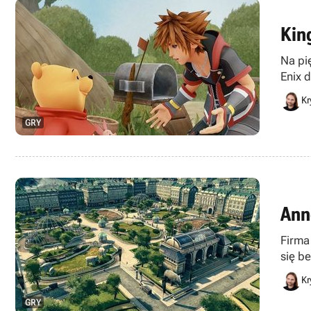
Kin
Na pi
Enix 
Kr
GRY
Ann
Firma
się b
produ
Kr
GRY