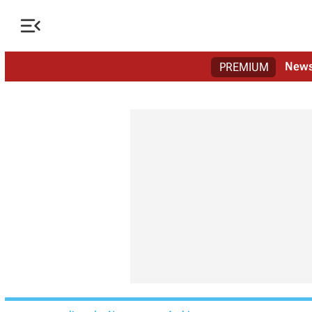

New
PREMIUM