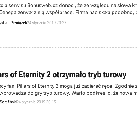
cja serwisu Bonusweb.cz donosi, że ze względu na słowa kryt
 Cenega zerwał z nią współpracę. Firma naciskała podobno,
razili zgody.
ystian Pieniążek
24 stycznia 2019 20:27
ars of Eternity 2 otrzymało tryb turowy
cy fani Pillars of Eternity 2 mogą już zacierać ręce. Zgodnie
 wprowadza do gry tryb turowy. Warto podkreślić, że nowa me
Serafiński
24 stycznia 2019 20:15