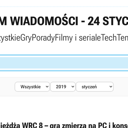
 WIADOMOŚCI - 24 STYC
ystkie
Gry
Porady
Filmy i seriale
Tech
Te
jeżdża WRC 8 – gra zmierza na PC i kons