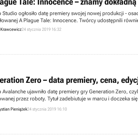
lague Tale: Innocence – znamy dokładną
 Studio ogłosiło datę premiery swojej nowej produkcji - os
ułowanej A Plague Tale: Innocence. Twórcy udostępnili równie
kcji.
z Krawcewicz
24 stycznia 2019 16:32
eration Zero – data premiery, cena, edyc
o Avalanche ujawniło datę premiery gry Generation Zero, czyli
wanej przez roboty. Tytuł zadebiutuje w marcu i doczeka się n
ystian Pieniążek
24 stycznia 2019 16:10