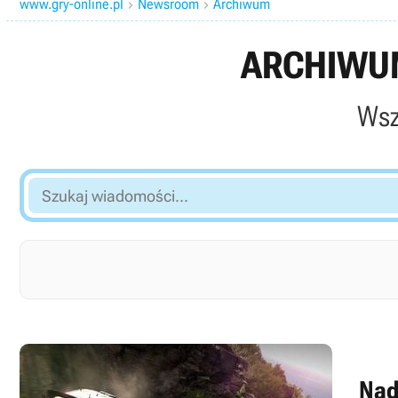
www.gry-online.pl
Newsroom
Archiwum


ARCHIWUM
Wsz
Szukaj
wiadomości...
Nad