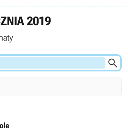
ZNIA 2019
maty

ole