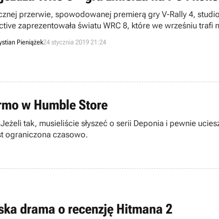
cznej przerwie, spowodowanej premierą gry V-Rally 4, studi
active zaprezentowała światu WRC 8, które we wrześniu trafi 
ndo Switch.
ystian Pieniążek
24 stycznia 2019 21:24
armo w Humble Store
eżeli tak, musieliście słyszeć o serii Deponia i pewnie ucie
est ograniczona czasowo.
ska drama o recenzję Hitmana 2