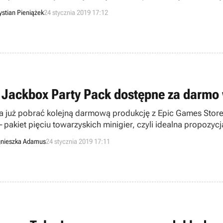
ystian Pieniążek
24 stycznia 2019 17:12
 Jackbox Party Pack dostępne za darmo 
 już pobrać kolejną darmową produkcję z Epic Games Store. 
– pakiet pięciu towarzyskich minigier, czyli idealna propozy
cześnie odsłonięto tytuł, który dostaniemy bezpłatnie za dw
nieszka Adamus
24 stycznia 2019 17:11