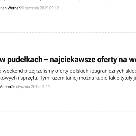
rian Werner
26 stycznia 2019 09:12
 w pudełkach – najciekawsze oferty na w
o weekend przejrzeliśmy oferty polskich i zagranicznych sk
owych i sprzętu. Tym razem taniej można kupić takie tytuły jak
 Odyssey, Devil May Cry oraz Dead Rising 4.
Marian
26 stycznia 2019 01:11