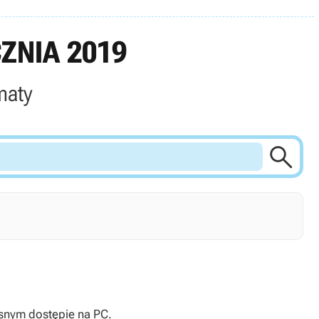
ZNIA 2019
maty

tainment ogłosił, że w przyszłym tygodniu Subnautica: Below Zero zadebiutuje we wczesnym dostępie na PC.