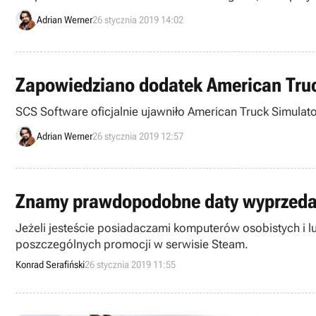
Adrian Werner
26 stycznia 2019 14:02
Zapowiedziano dodatek American Tru
SCS Software oficjalnie ujawniło American Truck Simulat
Adrian Werner
26 stycznia 2019 12:57
Znamy prawdopodobne daty wyprzedaż
Jeżeli jesteście posiadaczami komputerów osobistych i 
poszczególnych promocji w serwisie Steam.
Konrad Serafiński
26 stycznia 2019 11:55