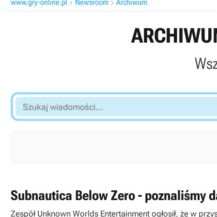
www.gry-online.pl
Newsroom
Archiwum


ARCHIWUM
Wsz
Szukaj
wiadomości...
Subnautica Below Zero - poznaliśmy 