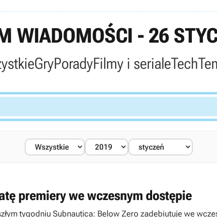
 WIADOMOŚCI - 26 STYC
ystkie
Gry
Porady
Filmy i seriale
Tech
Te
datę premiery we wczesnym dostępie
Zespół Unknown Worlds Enter