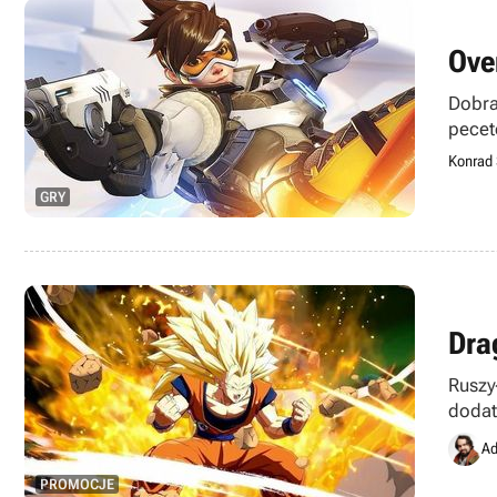
Ove
Dobra
pecet
gracz
Konrad 
GRY
Dra
Ruszy
dodat
Ad
PROMOCJE