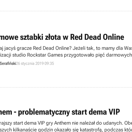
mowe sztabki złota w Red Dead Online
taj jacyś gracze Red Dead Online? Jeżeli tak, to mamy dla 
lizacji studio Rockstar Games przygotowało pięć darmowych s
nd do RDO.
Serafiński
26 stycznia 2019 09:35
hem - problematyczny start dema VIP
ajszy start dema VIP gry Anthem nie należał do udanych. O
szych kilkanaście godzin okazało się katastrofą, podczas kt