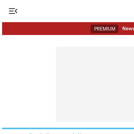

New
PREMIUM