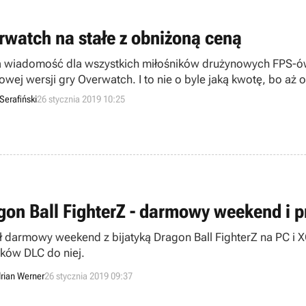
rwatch na stałe z obniżoną ceną
 wiadomość dla wszystkich miłośników drużynowych FPS-ów.
owej wersji gry Overwatch. I to nie o byle jaką kwotę, bo aż
y.
Serafiński
26 stycznia 2019 10:25
gon Ball FighterZ - darmowy weekend i 
ł darmowy weekend z bijatyką Dragon Ball FighterZ na PC i 
ków DLC do niej.
rian Werner
26 stycznia 2019 09:37