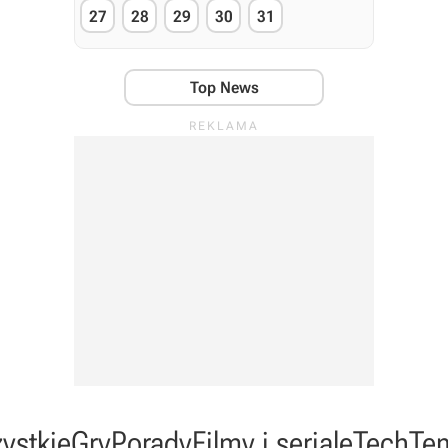
27
28
29
30
31
Top News
ystkie
Gry
Porady
Filmy i seriale
Tech
Te