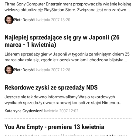
Firma Sony Computer Entertainment przeprowadziła właśnie kolejną
większą aktualizację PlayStation Store. Związana jest ona zarówno
z europejską wersją usługi, jak i jej amerykańskim odpowiednikiem.
Piotr Doroń
6 kwietnia 2007 13:20
Najlepiej sprzedające się gry w Japonii (26
marca - 1 kwietnia)
Liderem sprzedaży gier w Japonii w tygodniu zamkniętym dniem 25
marca okazała się, zgodnie z oczekiwaniami, chodzona bijatyka
historyczna o tytule Musou Orochi. W kolejnym zestawieniu nie
Piotr Doroń
6 kwietnia 2007 12:28
poszło jej już tak dobrze. Została bowiem wyprzedzona przez
wzbogaconą edycję wielkiego bestsellera Kingdom Hearts II,
noszącą podtytuł The Final Mix+.
Rekordowe zyski ze sprzedaży NDS
Jeszcze nie tak dawno informowaliśmy Was o rekordowych
wynikach sprzedaży dwuekranowej konsoli ze stajni Nintendo
liczonych w milionach, a już dobiegły nas kolejne statystki odnośnie
Katarzyna Grysiewicz
6 kwietnia 2007 12:02
owej platformy sprzętowej. Przedstawiciele ze wspomnianej
korporacji poinformowali, że według ostatnich wyliczeń w ciągu
minionych dwunastu miesięcy przychód ze sprzedaży NDS szacuje
You Are Empty - premiera 13 kwietnia
się na prawie 6 miliardów EUR.