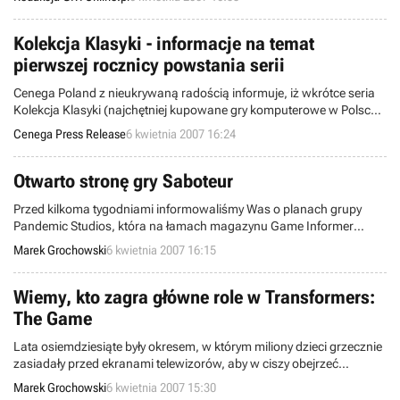
Kolekcja Klasyki - informacje na temat
pierwszej rocznicy powstania serii
Cenega Poland z nieukrywaną radością informuje, iż wkrótce seria
Kolekcja Klasyki (najchętniej kupowane gry komputerowe w Polsce!)
obchodzić będzie wyjątkowy jubileusz – pierwszą rocznicę istnienia
Cenega Press Release
6 kwietnia 2007 16:24
na rynku!
Otwarto stronę gry Saboteur
Przed kilkoma tygodniami informowaliśmy Was o planach grupy
Pandemic Studios, która na łamach magazynu Game Informer
zaanonsowała swój nowy projekt – grę akcji o nazwie Saboteur.
Marek Grochowski
6 kwietnia 2007 16:15
Choć od tego czasu nie ujawniono żadnych szczegółów na temat
wspomnianej produkcji, w sieci można obejrzeć już pierwsze
screenshoty i concept-arty z nadchodzącego projektu.
Wiemy, kto zagra główne role w Transformers:
The Game
Lata osiemdziesiąte były okresem, w którym miliony dzieci grzecznie
zasiadały przed ekranami telewizorów, aby w ciszy obejrzeć
najnowszy odcinek serialu animowanego pt. „The Transformers”.
Marek Grochowski
6 kwietnia 2007 15:30
Co niektórzy pamiętają zapewne, że w głównych bohaterów