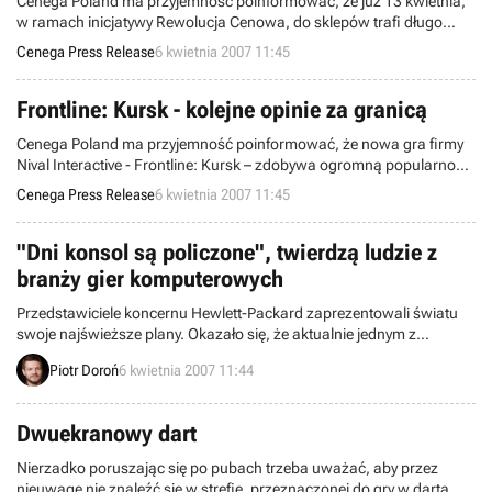
Cenega Poland ma przyjemność poinformować, że już 13 kwietnia,
w ramach inicjatywy Rewolucja Cenowa, do sklepów trafi długo
oczekiwana gra You Are Empty!
Cenega Press Release
6 kwietnia 2007 11:45
Frontline: Kursk - kolejne opinie za granicą
Cenega Poland ma przyjemność poinformować, że nowa gra firmy
Nival Interactive - Frontline: Kursk – zdobywa ogromną popularność
na zachodzie!
Cenega Press Release
6 kwietnia 2007 11:45
"Dni konsol są policzone", twierdzą ludzie z
branży gier komputerowych
Przedstawiciele koncernu Hewlett-Packard zaprezentowali światu
swoje najświeższe plany. Okazało się, że aktualnie jednym z
najważniejszych celów firmy jest chęć wkroczenia na rynek gier
Piotr Doroń
6 kwietnia 2007 11:44
komputerowych. Ma jej w tym pomóc nowa seria PC
przeznaczonych dla graczy.
Dwuekranowy dart
Nierzadko poruszając się po pubach trzeba uważać, aby przez
nieuwagę nie znaleźć się w strefie, przeznaczonej do gry w darta,