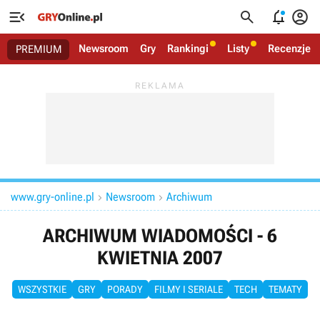




Newsroom
Gry
Rankingi
Listy
Recenzje
PREMIUM
www.gry-online.pl
Newsroom
Archiwum


ARCHIWUM WIADOMOŚCI - 6
KWIETNIA 2007
WSZYSTKIE
GRY
PORADY
FILMY I SERIALE
TECH
TEMATY