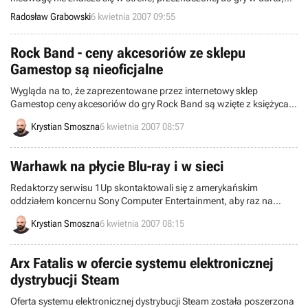
gdyż można przypadkowo oberwać ostro zakończoną lotką.
Radosław Grabowski
6 kwietnia 2007 09:55
Wirtualną wersję tego swoistego barowego sportu, polegającego na
rzucaniu do tarczy, przygotowuje teraz korporacja Sega wraz ze
studiem Full Fat wyłącznie z myślą o posiadaczach kieszonkowej
Rock Band - ceny akcesoriów ze sklepu
konsoli Nintendo DS.
Gamestop są nieoficjalne
Wygląda na to, że zaprezentowane przez internetowy sklep
Gamestop ceny akcesoriów do gry Rock Band są wzięte z księżyca.
Firma Harmonix nie zdecydowała jeszcze, po ile będzie sprzedawać
Krystian Smoszna
6 kwietnia 2007 08:57
służące do zabawy mikrofony, gitary i perkusje...
Warhawk na płycie Blu-ray i w sieci
Redaktorzy serwisu 1Up skontaktowali się z amerykańskim
oddziałem koncernu Sony Computer Entertainment, aby raz na
zawsze wyjaśnić kwestię dystrybucji gry Warhawk. Choć w połowie
Krystian Smoszna
6 kwietnia 2007 08:15
ubiegłego miesiąca wydawało się, że produkt studia Incognito
Entertainment zostanie wydany wyłącznie na dysku Blu-ray, sprawa
nie była tak oczywista.
Arx Fatalis w ofercie systemu elektronicznej
dystrybucji Steam
Oferta systemu elektronicznej dystrybucji Steam została poszerzona