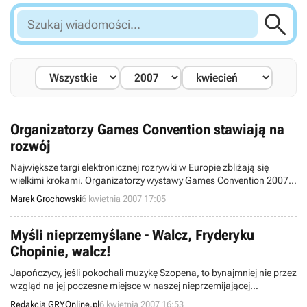

Szukaj
wiadomości...
Organizatorzy Games Convention stawiają na
rozwój
Największe targi elektronicznej rozrywki w Europie zbliżają się
wielkimi krokami. Organizatorzy wystawy Games Convention 2007,
która zgodnie z tradycją odbędzie się w niemieckim Lipsku, ujawnili
Marek Grochowski
6 kwietnia 2007 17:05
już kilka szczegółów na temat imprezy, mającej wstrząsnąć Starym
Kontynentem w ostatnim tygodniu wakacji.
Myśli nieprzemyślane - Walcz, Fryderyku
Chopinie, walcz!
Japończycy, jeśli pokochali muzykę Szopena, to bynajmniej nie przez
wzgląd na jej poczesne miejsce w naszej nieprzemijającej
martyrologii. Po prostu im się ona podoba.
Redakcja GRYOnline.pl
6 kwietnia 2007 16:53