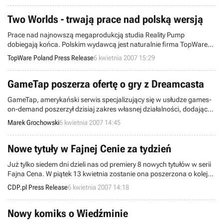
popularnej kreskówki wcielali się wówczas dwaj aktorzy - Peter
Cullen oraz Frank Welker.
Two Worlds - trwają prace nad polską wersją
Prace nad najnowszą megaprodukcją studia Reality Pump
dobiegają końca. Polskim wydawcą jest naturalnie firma TopWare
Poland. Obecnie trwają prace związane z lokalizacją tej obszernej,
TopWare Poland Press Release
6 kwietnia 2007 15:29
nietuzinkowej gry.
GameTap poszerza ofertę o gry z Dreamcasta
GameTap, amerykański serwis specjalizujący się w usłudze games-
on-demand poszerzył dzisiaj zakres własnej działalności, dodając
do swej bogatej oferty siedem tytułów. Nie byłoby w tym nic
Marek Grochowski
6 kwietnia 2007 14:45
nadzwyczajnego, gdyby nie fakt, że udostępnione projekty to gry,
które w oryginale ukazały się na konsoli Dreamcast, ostatniej konsoli
koncernu SEGA.
Nowe tytuły w Fajnej Cenie za tydzień
Już tylko siedem dni dzieli nas od premiery 8 nowych tytułów w serii
Fajna Cena. W piątek 13 kwietnia zostanie ona poszerzona o kolejne
hity w rewelacyjnych cenach!
CDP.pl Press Release
6 kwietnia 2007 14:18
Nowy komiks o Wiedźminie