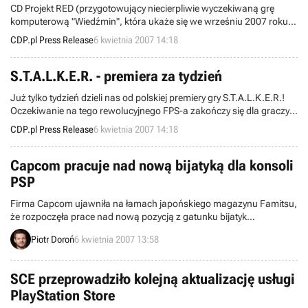
CD Projekt RED (przygotowujący niecierpliwie wyczekiwaną grę
komputerową "Wiedźmin", która ukaże się we wrześniu 2007 roku)
z przyjemnością informuje, że nabył prawa do wydania nowej serii
CDP.pl Press Release
6 kwietnia 2007 14:18
komiksów o przygodach wiedźmina Geralta.
S.T.A.L.K.E.R. - premiera za tydzień
Już tylko tydzień dzieli nas od polskiej premiery gry S.T.A.L.K.E.R.!
Oczekiwanie na tego rewolucyjnego FPS-a zakończy się dla graczy
w naszym kraju w piątek, 13 kwietnia!
CDP.pl Press Release
6 kwietnia 2007 14:18
Capcom pracuje nad nową bijatyką dla konsoli
PSP
Firma Capcom ujawniła na łamach japońskiego magazynu Famitsu,
że rozpoczęła prace nad nową pozycją z gatunku bijatyk
przeznaczoną dla konsoli PSP. Producentem gry o tytule Fate Tiger
Piotr Doroń
6 kwietnia 2007 13:58
Colosseum jest studio Cavia.
SCE przeprowadziło kolejną aktualizację usługi
PlayStation Store