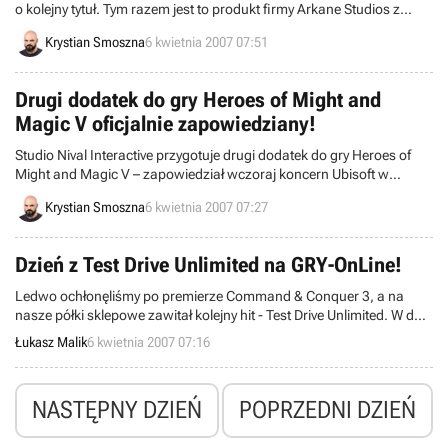
o kolejny tytuł. Tym razem jest to produkt firmy Arkane Studios z
2002 roku (twórców wydanej niedawno gry Dark Messiah of Might
Krystian Smoszna
6 kwietnia 2007 07:51
and Magic), zatytułowany Arx Fatalis.
Drugi dodatek do gry Heroes of Might and
Magic V oficjalnie zapowiedziany!
Studio Nival Interactive przygotuje drugi dodatek do gry Heroes of
Might and Magic V – zapowiedział wczoraj koncern Ubisoft w
oficjalnym oświadczeniu prasowym. Tworzone przez Rosjan
Krystian Smoszna
6 kwietnia 2007 07:27
rozszerzenie będzie nosić tytuł Tribes of the East i wprowadzi do
zabawy brutalną rasę orków, znanych z Dark Messiah of Might and
Magic.
Dzień z Test Drive Unlimited na GRY-OnLine!
Ledwo ochłonęliśmy po premierze Command & Conquer 3, a na
nasze półki sklepowe zawitał kolejny hit - Test Drive Unlimited. W dniu
polskiej premiery mamy dla Was poradnik, recenzję oraz konkursy.
Łukasz Malik
6 kwietnia 2007 07:16
NASTĘPNY DZIEŃ
POPRZEDNI DZIEŃ