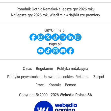
Poradnik Gothic Remake
Najlepsze gry 2026 roku
Najlepsze gry 2025 roku
Wiedźmin 4
Najbliższe premiery
GRYOnline.pl:
tvgry.pl:
O nas
Regulamin
Polityka redakcyjna
Polityka prywatności
Ustawienia cookies
Reklama
Zespół
Praca
Kontakt
Pomoc
Copyright © 2000 -
2026
Webedia Polska SA