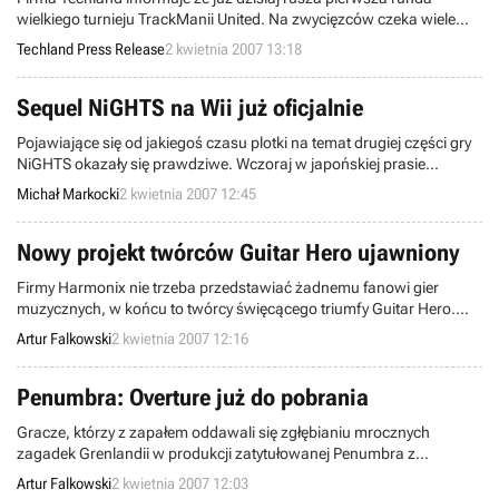
wielkiego turnieju TrackManii United. Na zwycięzców czeka wiele
nagród, w tym trzydniowy wyjazd na wyścigi F1 na Węgrzech.
Techland Press Release
2 kwietnia 2007 13:18
Sequel NiGHTS na Wii już oficjalnie
Pojawiające się od jakiegoś czasu plotki na temat drugiej części gry
NiGHTS okazały się prawdziwe. Wczoraj w japońskiej prasie
pojawiło się oficjalne oświadczenie Sega Japan mówiące o
Michał Markocki
2 kwietnia 2007 12:45
rozpoczęciu prac nad sequelem, którego roboczy tytuł brzmi:
NiGHTS: Journey of Dreams.
Nowy projekt twórców Guitar Hero ujawniony
Firmy Harmonix nie trzeba przedstawiać żadnemu fanowi gier
muzycznych, w końcu to twórcy święcącego triumfy Guitar Hero.
Kiedy Activision ujawniło, że prace nad kolejnymi częściami tej gry
Artur Falkowski
2 kwietnia 2007 12:16
przejmie ekipa z Neversoft, stało się jasne, że Harmonix zajmie się
zupełnie nowym projektem. W końcu dowiedzieliśmy się paru
szczegółów na jego temat.
Penumbra: Overture już do pobrania
Gracze, którzy z zapałem oddawali się zgłębianiu mrocznych
zagadek Grenlandii w produkcji zatytułowanej Penumbra z
pewnością ucieszą się z wiadomości, że pierwszy epizod jej
Artur Falkowski
2 kwietnia 2007 12:03
komercyjnej wersji ukazał się zgodnie z planem i jest dostępny do