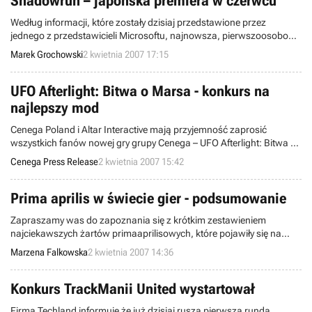
Shadowrun – japońska premiera w czerwcu
Według informacji, które zostały dzisiaj przedstawione przez
jednego z przedstawicieli Microsoftu, najnowsza, pierwszoosobowa
gra akcji wydawana przez giganta z Redmond zadebiutuje na rynku
Marek Grochowski
2 kwietnia 2007 17:15
21 czerwca 2007. Mowa oczywiście o Shadowrunie, ostatnim
projekcie zespołu FASA Corporation, przeznaczonym na konsole
X360 oraz komputery osobiste.
UFO Afterlight: Bitwa o Marsa - konkurs na
najlepszy mod
Cenega Poland i Altar Interactive mają przyjemność zaprosić
wszystkich fanów nowej gry grupy Cenega – UFO Afterlight: Bitwa o
Marsa - do wzięcia udziału w konkursie na jej najciekawszą
Cenega Press Release
2 kwietnia 2007 15:42
modyfikację! Bliższe informacje o tworzeniu własnych map, modeli i
dźwięków znaleźć można pod poniższym adresem:
Prima aprilis w świecie gier - podsumowanie
Zapraszamy was do zapoznania się z krótkim zestawieniem
najciekawszych żartów primaaprilisowych, które pojawiły się na
łamach światowych serwisów internetowych poświęconych
Marzena Falkowska
2 kwietnia 2007 14:36
elektronicznej rozrywce.
Konkurs TrackManii United wystartował
Firma Techland informuje że już dzisiaj rusza pierwsza runda