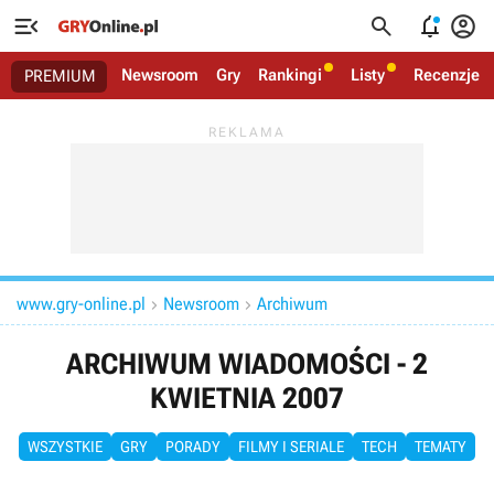




Newsroom
Gry
Rankingi
Listy
Recenzje
PREMIUM
www.gry-online.pl
Newsroom
Archiwum


ARCHIWUM WIADOMOŚCI - 2
KWIETNIA 2007
WSZYSTKIE
GRY
PORADY
FILMY I SERIALE
TECH
TEMATY