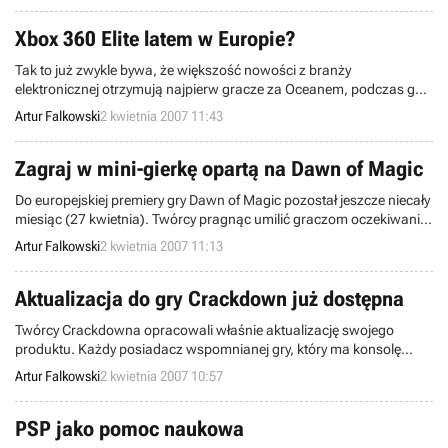
pobrania za opłatą w wysokości 19,99$.
Xbox 360 Elite latem w Europie?
Tak to już zwykle bywa, że większość nowości z branży
elektronicznej otrzymują najpierw gracze za Oceanem, podczas gdy
Europejczycy muszą czekać z niecierpliwością na swoją kolej,
Artur Falkowski
2 kwietnia 2007 11:43
często nawet nie wiedząc, kiedy ona nastąpi. Nie inaczej sprawa
wygląda w przypadku ostatnio zapowiedzianej przez Microsoft
konsoli Xbox 360 Elite.
Zagraj w mini-gierkę opartą na Dawn of Magic
Do europejskiej premiery gry Dawn of Magic pozostał jeszcze niecały
miesiąc (27 kwietnia). Twórcy pragnąc umilić graczom oczekiwanie
przygotowali na oficjalnej stronie projektu mini-gierkę, która pozwoli
Artur Falkowski
2 kwietnia 2007 11:13
zmierzyć się z czarnoksiężnikiem Modo w karcianej rozgrywce.
Aktualizacja do gry Crackdown już dostępna
Twórcy Crackdowna opracowali właśnie aktualizację swojego
produktu. Każdy posiadacz wspomnianej gry, który ma konsolę
podłączoną do Internetu, może automatycznie pobrać poprawkę.
Artur Falkowski
2 kwietnia 2007 10:57
PSP jako pomoc naukowa