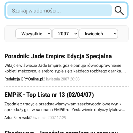

Szukaj
wiadomości...
Poradnik: Jade Empire: Edycja Specjalna
Witajcie w świecie Jade Empire, gdzie panuje równouprawnienie
kobiet i mężczyzn, a srebro sypie się z każdego rozbitego garnka.
Mam przyjemność zaprezentować Wam nową wersję poradnika, w
Redakcja GRYOnline.pl
2 kwietnia 2007 20:08
całości dostosowaną do polskiej wersji językowej. W jego części
pierwszej znajdziecie opis bohaterów oraz rozmaite rodzaje technik.
Druga część to chronologiczny opis przejścia wszystkich zadań,
EMPiK - Top Lista nr 13 (02/04/07)
jakie czekają na Was w cesarstwie.
Zgodnie z tradycją przedstawiamy wam zeszłotygodniowe wyniki
sprzedaży gier w salonach EMPiK-u. Zestawienie dotyczy tytułów
wydanych na komputery PC oraz konsolę PS2, a powstało w oparciu
Artur Falkowski
2 kwietnia 2007 17:29
o dane zabrane w dniach 26.03.2007 - 01.04.2007 z 90 salonów tej
sieci.