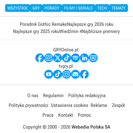
WSZYSTKIE
GRY
PORADY
FILMY I SERIALE
TECH
TEMATY
Poradnik Gothic Remake
Najlepsze gry 2026 roku
Najlepsze gry 2025 roku
Wiedźmin 4
Najbliższe premiery
GRYOnline.pl:
tvgry.pl:
O nas
Regulamin
Polityka redakcyjna
Polityka prywatności
Ustawienia cookies
Reklama
Zespół
Praca
Kontakt
Pomoc
Copyright © 2000 -
2026
Webedia Polska SA