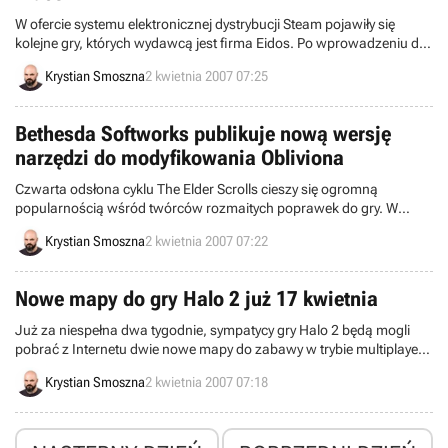
W ofercie systemu elektronicznej dystrybucji Steam pojawiły się
kolejne gry, których wydawcą jest firma Eidos. Po wprowadzeniu do
sprzedaży produktów z serii Commandos i Hitman w połowie
Krystian Smoszna
2 kwietnia 2007 07:25
ubiegłego miesiąca, tym razem brytyjski koncern zdecydował się na
udostępnienie innych tytułów, m.in. ostatniej odsłony cyklu Tomb
Raider.
Bethesda Softworks publikuje nową wersję
narzędzi do modyfikowania Obliviona
Czwarta odsłona cyklu The Elder Scrolls cieszy się ogromną
popularnością wśród twórców rozmaitych poprawek do gry. W
chwili obecnej z Internetu można ściągnąć ponad 6000 plików, które
Krystian Smoszna
2 kwietnia 2007 07:22
w różnym stopniu zmieniają produkt firmy Bethesda Softworks. Być
może już wkrótce ta liczba się zwiększy, gdyż w sieci pojawiła się
kolejna edycja zestawu narzędzi, służąca do modyfikowania
Nowe mapy do gry Halo 2 już 17 kwietnia
programu.
Już za niespełna dwa tygodnie, sympatycy gry Halo 2 będą mogli
pobrać z Internetu dwie nowe mapy do zabawy w trybie multiplayer.
Obie zapowiadane plansze będą przeróbkami popularnych aren,
Krystian Smoszna
2 kwietnia 2007 07:18
które użytkownicy Xboksów eksploatowali przy okazji pierwszej
odsłony cyklu.