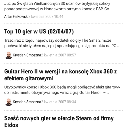
Już po Świętach Wielkanocnych 30 uczniów brytyjskiej szkoły
ponadpodstawowej w Handsworth otrzyma konsole PSP. Co
ciekawe, nie do grania, lecz jako pomoce naukowe.
Artur Falkowski
2 kwietnia 2007 10:44
Top 10 gier w US (02/04/07)
Trzeci raz z rzędu najnowszy dodatek do gry The Sims 2 może
pochwalić się tytułem najlepiej sprzedającego się produktu na PC w
Stanach Zjednoczonych. W tygodniu zakończonym 17 marca, twór
Krystian Smoszna
2 kwietnia 2007 08:57
firmy Electronic Arts znów znalazł się na pierwszej pozycji.
Guitar Hero II w wersji na konsolę Xbox 360 z
efektem gitarowym!
Użytkownicy konsoli Xbox 360 będą mogli podłączyć efekt gitarowy
do instrumentu otrzymywanego wraz z grą Guitar Hero II –
poinformowali redaktorzy serwisu Joystiq, którzy mieli już okazję
Krystian Smoszna
2 kwietnia 2007 08:34
zapoznać się z pełną wersją tego programu.
Sześć nowych gier w ofercie Steam od firmy
Eidos